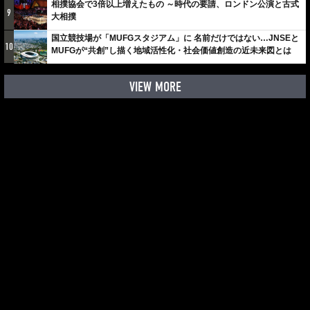
相撲協会で3倍以上増えたもの ～時代の要請、ロンドン公演と古式
9
大相撲
国立競技場が「MUFGスタジアム」に 名前だけではない…JNSEと
10
MUFGが“共創”し描く地域活性化・社会価値創造の近未来図とは
VIEW MORE