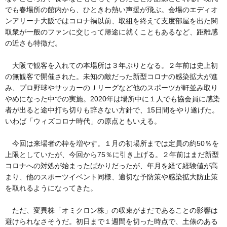
でも春場所の館内から、ひときわ熱い声援が飛ぶ。会場のエディオ
ンアリーナ大阪ではコロナ禍以前、取組を終えて支度部屋を出た関
取衆が一般のファンに交じって帰途に就くこともあるなど、距離感
の近さも特徴だ。
大阪で観客を入れての本場所は３年ぶりとなる。２年前は史上初
の無観客で開催された。未知の敵だった新型コロナの感染拡大が進
み、プロ野球やサッカーのＪリーグなど他のスポーツが軒並み取り
やめになった中での実施。2020年は場所中に１人でも協会員に感染
者が出ると途中打ち切りも辞さない方針で、15日間をやり遂げた。
いわば「ウィズコロナ時代」の原点ともいえる。
今回は来場者の枠を増やす。１月の初場所までは定員の約50％を
上限としていたが、今回から75％に引き上げる。２年前はまだ新型
コロナへの対処が始まったばかりだったが、年月を経て経験値が高
まり、他のスポーツイベント同様、適切な予防策や感染拡大防止策
を取れるようになってきた。
ただ、変異株「オミクロン株」の収束がまだであることの影響は
避けられなさそうだ。初日まで１週間を切った時点で、土俵のある