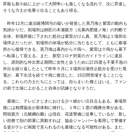
昇龍も新小結に上がって大関争いも激しくなる流れで、次に昇進し
そうな力士が名乗り出ることもあり得る。
昨年12月に違法賭博関与の疑いが発覚した英乃海と紫雷の動向も
気掛かりだ。初場所は師匠の木瀬親方（元幕内肥後ノ海）の判断で
全休。初場所後に下された処分は紫雷がけん責、英乃海は１場所出
場停止だったが、初場所の休場が処分に当たるとして、ともに春場
所から復帰できる。英乃海は幕内から十両へ、紫雷は十両から幕下
へ転落して迎える。また、新型コロナ対策のガイドラインに違反
し、原則的な外出禁止期間に女性と会うために計25度も不要不急の
外出を繰り返したとして昨年５月に３場所出場停止処分を受けた竜
電が、幕下生活を経て十両に復活した。15日間登場することにな
る。これらの力士たちにとっては、自らまいた種とはいえ、ファン
の前で土俵に上がること自体が試練となりそうだ。
最後に、テレビさじきにおける少々細かい注目点もある。春場所
後には相撲協会が新体制に移行し、１年に１度の職務分掌がある。
間垣親方（元横綱白鵬）は現在、花道警備に従事しているが、新し
い担務で別の部署に異動すれば、協会ジャンパーを着用して警備す
る姿がテレビ画面で見られるのも最後になる可能性がある。また、