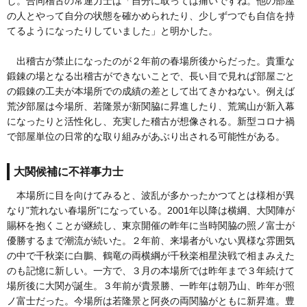
し。合同稽古の常連力士は「自分に取っては痛いですね。他の部屋
の人とやって自分の状態を確かめられたり、少しずつでも自信を持
てるようになったりしていました」と明かした。
出稽古が禁止になったのが２年前の春場所後からだった。貴重な
鍛錬の場となる出稽古ができないことで、長い目で見れば部屋ごと
の鍛錬の工夫が本場所での成績の差として出てきかねない。例えば
荒汐部屋は今場所、若隆景が新関脇に昇進したり、荒篤山が新入幕
になったりと活性化し、充実した稽古が想像される。新型コロナ禍
で部屋単位の日常的な取り組みがあぶり出される可能性がある。
大関候補に不祥事力士
本場所に目を向けてみると、波乱が多かったかつてとは様相が異
なり”荒れない春場所”になっている。2001年以降は横綱、大関陣が
賜杯を抱くことが継続し、東京開催の昨年に当時関脇の照ノ富士が
優勝するまで潮流が続いた。２年前、来場者がいない異様な雰囲気
の中で千秋楽に白鵬、鶴竜の両横綱が千秋楽相星決戦で相まみえた
のも記憶に新しい。一方で、３月の本場所では昨年まで３年続けて
場所後に大関が誕生。３年前が貴景勝、一昨年は朝乃山、昨年が照
ノ富士だった。今場所は若隆景と阿炎の両関脇がともに新昇進。豊