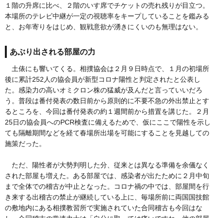
１階の升席に比べ、２階のいす席でチケットの売れ残りが目立つ。
本場所のテレビ中継が一定の視聴率をキープしていることを鑑みる
と、お年寄りをはじめ、観戦意欲が湧きにくいのも無理はない。
あぶり出される部屋の力
土俵にも響いてくる。相撲協会は２月９日時点で、１月の初場所
後に累計252人の協会員が新型コロナ陽性と判定されたと公表し
た。感染力の高いオミクロン株の猛威が及んだと言っていいだろ
う。普段は番付発表の数日前から原則的に不要不急の外出禁止とす
るところを、今回は番付発表の約１週間前から措置を講じた。２月
25日の協会員へのPCR検査に備えるためで、仮にここで陽性を示し
ても隔離期間などを経て春場所出場を可能にすることを見越しての
施策だった。
ただ、陽性者が大勢判明した分、従来とは異なる準備を余儀なく
された部屋も増えた。ある部屋では、感染者が出たために２月中旬
まで全体での稽古が中止となった。コロナ禍の中では、部屋間を行
き来する出稽古の禁止が継続している上に、毎場所前に両国国技館
の敷地内にある相撲教習所で実施されていた合同稽古も今回はな