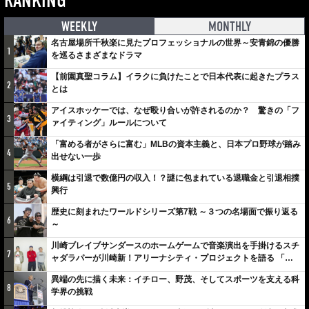
RANKING
WEEKLY
MONTHLY
名古屋場所千秋楽に見たプロフェッショナルの世界～安青錦の優勝
1
を巡るさまざまなドラマ
【前園真聖コラム】イラクに負けたことで日本代表に起きたプラス
2
とは
アイスホッケーでは、なぜ殴り合いが許されるのか？ 驚きの「フ
3
ァイティング」ルールについて
「富める者がさらに富む」MLBの資本主義と、日本プロ野球が踏み
4
出せない一歩
横綱は引退で数億円の収入！？謎に包まれている退職金と引退相撲
5
興行
歴史に刻まれたワールドシリーズ第7戦 ～３つの名場面で振り返る
6
～
川崎ブレイブサンダースのホームゲームで音楽演出を手掛けるスチ
7
ャダラパーが川崎新！アリーナシティ・プロジェクトを語る 「楽
しみでしかないでしょ。川崎は、ずっと成長曲線だから」
異端の先に描く未来：イチロー、野茂、そしてスポーツを支える科
8
学界の挑戦