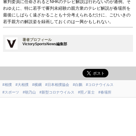
審判委員に任命されるとNHKのテレビ解説は行わないのが通例。そ
れゆえに、特に若手で審判未経験の親方衆のテレビ解説が春場所を
最後にしばらく遠ざかることも十分考えられるだけに、ごひいきの
若手親方の解説姿を録画しておくのは一興かもしれない。
著者プロフィール
VictorySportsNews編集部
#相撲
#大相撲
#横綱
#日本相撲協会
#白鵬
#コロナウイルス
#スポーツ
#朝乃山
#新型コロナウイルス
#照ノ富士
#春場所