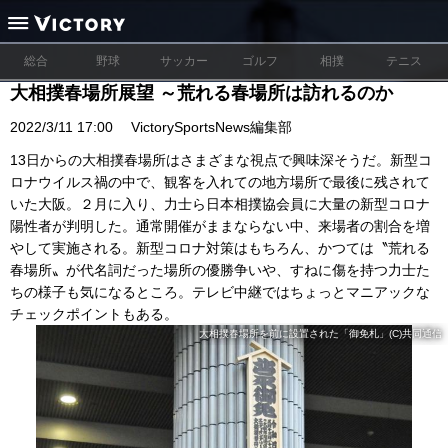
総合
野球
サッカー
ゴルフ
相撲
テニス
大相撲春場所展望 ～荒れる春場所は訪れるのか
2022/3/11 17:00
VictorySportsNews編集部
13日からの大相撲春場所はさまざまな視点で興味深そうだ。新型コ
ロナウイルス禍の中で、観客を入れての地方場所で最後に残されて
いた大阪。２月に入り、力士ら日本相撲協会員に大量の新型コロナ
陽性者が判明した。通常開催がままならない中、来場者の割合を増
やして実施される。新型コロナ対策はもちろん、かつては〝荒れる
春場所〟が代名詞だった場所の優勝争いや、すねに傷を持つ力士た
ちの様子も気になるところ。テレビ中継ではちょっとマニアックな
チェックポイントもある。
大相撲春場所を前に設置された「御免札」(C)共同通信