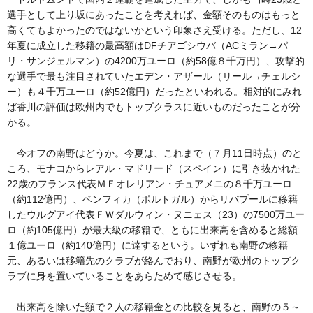
選手として上り坂にあったことを考えれば、金額そのものはもっと
高くてもよかったのではないかという印象さえ受ける。ただし、12
年夏に成立した移籍の最高額はDFチアゴシウバ（ACミラン→パ
リ・サンジェルマン）の4200万ユーロ（約58億８千万円）、攻撃的
な選手で最も注目されていたエデン・アザール（リール→チェルシ
ー）も４千万ユーロ（約52億円）だったといわれる。相対的にみれ
ば香川の評価は欧州内でもトップクラスに近いものだったことが分
かる。
今オフの南野はどうか。今夏は、これまで（７月11日時点）のと
ころ、モナコからレアル・マドリード（スペイン）に引き抜かれた
22歳のフランス代表ＭＦオレリアン・チュアメニの８千万ユーロ
（約112億円）、ベンフィカ（ポルトガル）からリバプールに移籍
したウルグアイ代表ＦＷダルウィン・ヌニェス（23）の7500万ユー
ロ（約105億円）が最大級の移籍で、ともに出来高を含めると総額
１億ユーロ（約140億円）に達するという。いずれも南野の移籍
元、あるいは移籍先のクラブが絡んでおり、南野が欧州のトップク
ラブに身を置いていることをあらためて感じさせる。
出来高を除いた額で２人の移籍金との比較を見ると、南野の５～