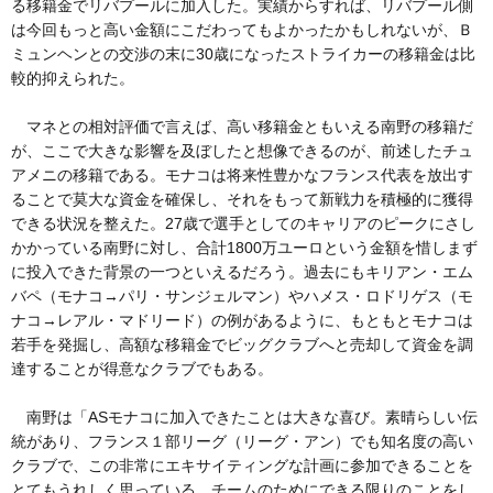
る移籍金でリバプールに加入した。実績からすれば、リバプール側
は今回もっと高い金額にこだわってもよかったかもしれないが、Ｂ
ミュンヘンとの交渉の末に30歳になったストライカーの移籍金は比
較的抑えられた。
マネとの相対評価で言えば、高い移籍金ともいえる南野の移籍だ
が、ここで大きな影響を及ぼしたと想像できるのが、前述したチュ
アメニの移籍である。モナコは将来性豊かなフランス代表を放出す
ることで莫大な資金を確保し、それをもって新戦力を積極的に獲得
できる状況を整えた。27歳で選手としてのキャリアのピークにさし
かかっている南野に対し、合計1800万ユーロという金額を惜しまず
に投入できた背景の一つといえるだろう。過去にもキリアン・エム
バペ（モナコ→パリ・サンジェルマン）やハメス・ロドリゲス（モ
ナコ→レアル・マドリード）の例があるように、もともとモナコは
若手を発掘し、高額な移籍金でビッグクラブへと売却して資金を調
達することが得意なクラブでもある。
南野は「ASモナコに加入できたことは大きな喜び。素晴らしい伝
統があり、フランス１部リーグ（リーグ・アン）でも知名度の高い
クラブで、この非常にエキサイティングな計画に参加できることを
とてもうれしく思っている。チームのためにできる限りのことをし