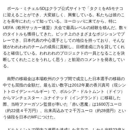
ポール・ミチェルSDはクラブ公式サイトで「タクミをASモナコ
に迎えることができ、大変嬉しく、興奮している。私たちは彼のこ
とを長年にわたって知っている。ヨーロッパに来てから、特に
UEFA（欧州サッカー連盟）大会で最高レベルの経験を積んだ。数々
のタイトルも獲得してきた。ピッチ上のさまざまなポジションでプ
レーでき、日本代表の中心選手としての地位を持っており、そんな
彼がわれわれのチームの成長に貢献し、目標達成に力を貸してくれ
ると確信している。われわれのプロジェクトの一員となることを決
断してくれたことをうれしく思う」と歓迎のコメントを発表してい
る。
南野の移籍金は本場欧州のクラブ間で成立した日本選手の移籍の
中でも屈指の金額だ。最も近い数字は2012年夏の香川真司（現シン
トトロイデン＝ベルギー）で、ボルシア・ドルトムント（ドイツ）
からマンチェスター・ユナイテッド（イングランド）に移籍した
際、当時ファーガソン監督が率いた「赤い悪魔」は1600万ユーロ
（約22億４千万円）、出来高込みで２千万ユーロ（約28億円）とい
う値段を日本のMFにつけた。
ドルトムントで国内２連覇を達成した主力で、しかも当時23歳と