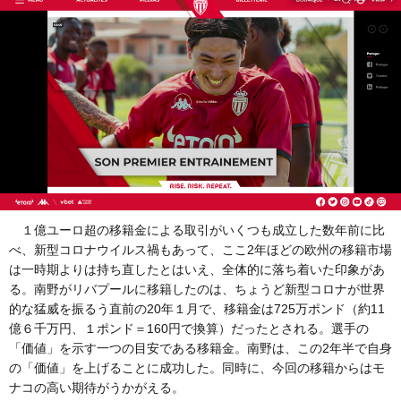
１億ユーロ超の移籍金による取引がいくつも成立した数年前に比
べ、新型コロナウイルス禍もあって、ここ2年ほどの欧州の移籍市場
は一時期よりは持ち直したとはいえ、全体的に落ち着いた印象があ
る。南野がリバプールに移籍したのは、ちょうど新型コロナが世界
的な猛威を振るう直前の20年１月で、移籍金は725万ポンド（約11
億６千万円、１ポンド＝160円で換算）だったとされる。選手の
「価値」を示す一つの目安である移籍金。南野は、この2年半で自身
の「価値」を上げることに成功した。同時に、今回の移籍からはモ
ナコの高い期待がうかがえる。