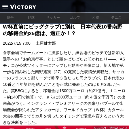
総合
野球
サッカー
ゴルフ
相撲
テニス
W杯直前にビッグクラブに別れ 日本代表10番南野
の移籍金約25億は、適正か！？
2022/7/15 7:00
土屋健太郎
食事会場でチームメートに挨拶したり、練習場のピッチでは新加入
選手への「お約束行事」として頭をぱたぱたと叩かれたり――。AS
モナコが公式ツイッターにアップした動画や画像には、新天地で第
一歩を踏み出した南野拓実（27）の充実した表情が満載だ。サッカ
ーのフランス１部リーグで昨季３位だった同クラブが、日本代表の
10番と４年契約を結んだことを正式に発表したのは６月28日だっ
た。英BBCによると、移籍金は1500万ユーロ（約21億円、１ユーロ
＝約140円で換算）で、さらに300万ユーロ（約４億２千万円）の出
来高がつく。イングランド・プレミアリーグの強豪リバプールで出
場機会が限られたアタッカーは、ワールドカップ（Ｗ杯）カタール
大会の開幕まで５カ月を切ったタイミングで環境を変えるという大
きな決断を下した。
ASモナコ 公式サイトより