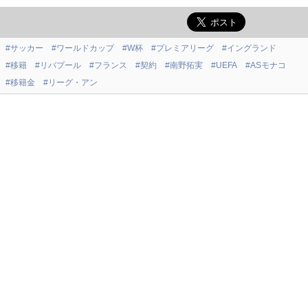
#サッカー
#ワールドカップ
#W杯
#プレミアリーグ
#イングランド
#移籍
#リバプール
#フランス
#契約
#南野拓実
#UEFA
#ASモナコ
#移籍金
#リーグ・アン