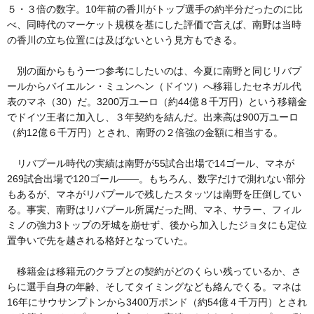
５・３倍の数字。10年前の香川がトップ選手の約半分だったのに比
べ、同時代のマーケット規模を基にした評価で言えば、南野は当時
の香川の立ち位置には及ばないという見方もできる。
別の面からもう一つ参考にしたいのは、今夏に南野と同じリバプ
ールからバイエルン・ミュンヘン（ドイツ）へ移籍したセネガル代
表のマネ（30）だ。3200万ユーロ（約44億８千万円）という移籍金
でドイツ王者に加入し、３年契約を結んだ。出来高は900万ユーロ
（約12億６千万円）とされ、南野の２倍強の金額に相当する。
リバプール時代の実績は南野が55試合出場で14ゴール、マネが
269試合出場で120ゴール――。もちろん、数字だけで測れない部分
もあるが、マネがリバプールで残したスタッツは南野を圧倒してい
る。事実、南野はリバプール所属だった間、マネ、サラー、フィル
ミノの強力3トップの牙城を崩せず、後から加入したジョタにも定位
置争いで先を越される格好となっていた。
移籍金は移籍元のクラブとの契約がどのくらい残っているか、さ
らに選手自身の年齢、そしてタイミングなども絡んでくる。マネは
16年にサウサンプトンから3400万ポンド（約54億４千万円）とされ