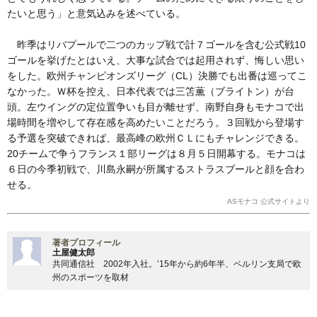
たいと思う」と意気込みを述べている。
昨季はリバプールで二つのカップ戦で計７ゴールを含む公式戦10
ゴールを挙げたとはいえ、大事な試合では起用されず、悔しい思い
をした。欧州チャンピオンズリーグ（CL）決勝でも出番は巡ってこ
なかった。Ｗ杯を控え、日本代表では三笘薫（ブライトン）が台
頭。左ウイングの定位置争いも目が離せず、南野自身もモナコで出
場時間を増やして存在感を高めたいことだろう。３回戦から登場す
る予選を突破できれば、最高峰の欧州ＣＬにもチャレンジできる。
20チームで争うフランス１部リーグは８月５日開幕する。モナコは
６日の今季初戦で、川島永嗣が所属するストラスブールと顔を合わ
せる。
ASモナコ 公式サイトより
著者プロフィール
土屋健太郎
共同通信社 2002年入社。’15年から約6年半、ベルリン支局で欧
州のスポーツを取材