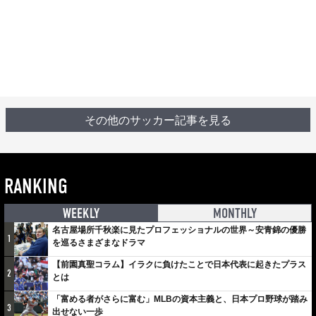
その他のサッカー記事を見る
RANKING
WEEKLY
MONTHLY
名古屋場所千秋楽に見たプロフェッショナルの世界～安青錦の優勝
1
を巡るさまざまなドラマ
【前園真聖コラム】イラクに負けたことで日本代表に起きたプラス
2
とは
「富める者がさらに富む」MLBの資本主義と、日本プロ野球が踏み
3
出せない一歩