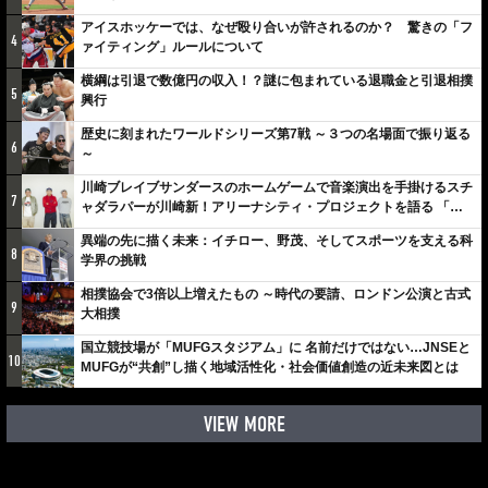
アイスホッケーでは、なぜ殴り合いが許されるのか？ 驚きの「フ
4
ァイティング」ルールについて
横綱は引退で数億円の収入！？謎に包まれている退職金と引退相撲
5
興行
歴史に刻まれたワールドシリーズ第7戦 ～３つの名場面で振り返る
6
～
川崎ブレイブサンダースのホームゲームで音楽演出を手掛けるスチ
7
ャダラパーが川崎新！アリーナシティ・プロジェクトを語る 「楽
しみでしかないでしょ。川崎は、ずっと成長曲線だから」
異端の先に描く未来：イチロー、野茂、そしてスポーツを支える科
8
学界の挑戦
相撲協会で3倍以上増えたもの ～時代の要請、ロンドン公演と古式
9
大相撲
国立競技場が「MUFGスタジアム」に 名前だけではない…JNSEと
10
MUFGが“共創”し描く地域活性化・社会価値創造の近未来図とは
VIEW MORE