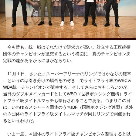
今も昔も、統一戦はそれだけで訴求力が高い。対立する王座統括
団体のチャンピオンが激突するという構図に、真のチャンピオン決
定戦の趣があるからにほかならない。
11月１日、さいたまスーパーアリーナのリングではかなりの確率
―というのは引き分けの場合をのぞき―でライトフライ級のWBC＆
WBA統一チャンピオンが誕生する。そしてさらにおもしろいのが、
当日のダブルメインカードとしてWBO（世界ボクシング機構）ライ
トフライ級タイトルマッチも挙行されることである。つまりこの日
は、いわゆるメジャー４団体のうちIBF（国際ボクシング連盟）以外
の３団体のライトフライ級タイトルマッチが同じリングで開催され
るというわけだ。
いま一度、４団体のライトフライ級チャンピオンを整理すると以