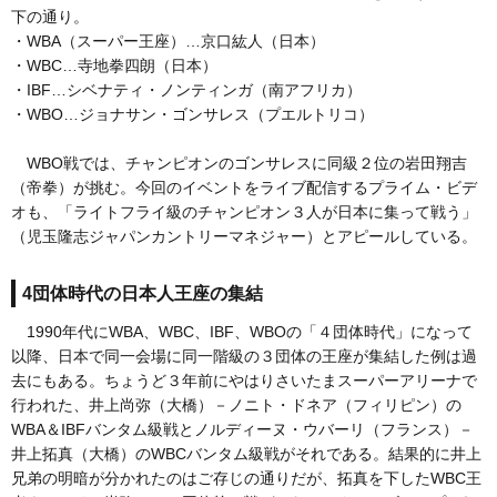
下の通り。
・WBA（スーパー王座）…京口紘人（日本）
・WBC…寺地拳四朗（日本）
・IBF…シベナティ・ノンティンガ（南アフリカ）
・WBO…ジョナサン・ゴンサレス（プエルトリコ）
WBO戦では、チャンピオンのゴンサレスに同級２位の岩田翔吉
（帝拳）が挑む。今回のイベントをライブ配信するプライム・ビデ
オも、「ライトフライ級のチャンピオン３人が日本に集って戦う」
（児玉隆志ジャパンカントリーマネジャー）とアピールしている。
4団体時代の日本人王座の集結
1990年代にWBA、WBC、IBF、WBOの「４団体時代」になって
以降、日本で同一会場に同一階級の３団体の王座が集結した例は過
去にもある。ちょうど３年前にやはりさいたまスーパーアリーナで
行われた、井上尚弥（大橋）－ノニト・ドネア（フィリピン）の
WBA＆IBFバンタム級戦とノルディーヌ・ウバーリ（フランス）－
井上拓真（大橋）のWBCバンタム級戦がそれである。結果的に井上
兄弟の明暗が分かれたのはご存じの通りだが、拓真を下したWBC王