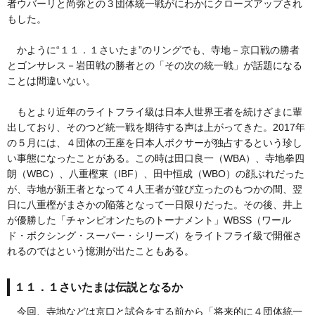
者ウバーリと尚弥との３団体統一戦がにわかにクローズアップされ
もした。
かように“１１．１さいたま”のリングでも、寺地－京口戦の勝者
とゴンサレス－岩田戦の勝者との「その次の統一戦」が話題になる
ことは間違いない。
もとより近年のライトフライ級は日本人世界王者を続けざまに輩
出しており、そのつど統一戦を期待する声は上がってきた。2017年
の５月には、４団体の王座を日本人ボクサーが独占するという珍し
い事態になったことがある。この時は田口良一（WBA）、寺地拳四
朗（WBC）、八重樫東（IBF）、田中恒成（WBO）の顔ぶれだった
が、寺地が新王者となって４人王者が並び立ったのもつかの間、翌
日に八重樫がまさかの陥落となって一日限りだった。その後、井上
が優勝した「チャンピオンたちのトーナメント」WBSS（ワール
ド・ボクシング・スーパー・シリーズ）をライトフライ級で開催さ
れるのではという憶測が出たこともある。
１１．１さいたまは伝説となるか
今回、寺地などは京口と試合をする前から「将来的に４団体統一