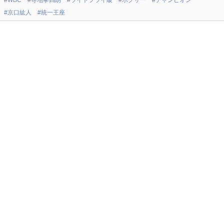
#WBC
#寺地拳四朗
#ライトフライ級
#ボクサー
#チャンピオン
#京口紘人
#統一王座