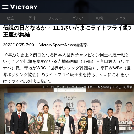
総合
野球
サッカー
ゴルフ
相撲
テニス
伝説の日となるか ～11.1さいたまにライトフライ級3
王座が集結
2022/10/25 7:00
VictorySportsNews編集部
10年ぶり史上２例目となる日本人世界チャンピオン同士の統一戦と
いうことで話題を集めている寺地拳四朗（BMB）－京口紘人（ワタ
ナベ）戦。寺地がWBC（世界ボクシング評議会）、京口がWBA（世
界ボクシング協会）のライトフライ級王座を持ち、互いにこれをか
けてライバル対決に臨む。
11月1日、さいたまにライトフライ級3王座が集結する (C)共同通信