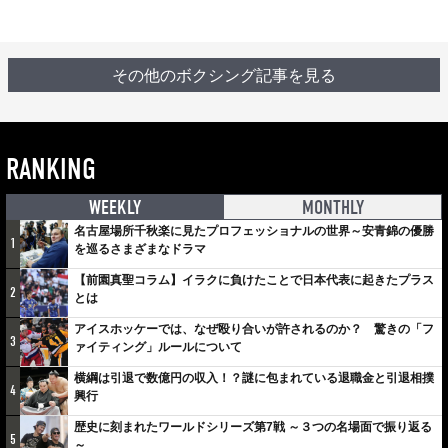
その他のボクシング記事を見る
RANKING
WEEKLY
MONTHLY
名古屋場所千秋楽に見たプロフェッショナルの世界～安青錦の優勝
1
を巡るさまざまなドラマ
【前園真聖コラム】イラクに負けたことで日本代表に起きたプラス
2
とは
アイスホッケーでは、なぜ殴り合いが許されるのか？ 驚きの「フ
3
ァイティング」ルールについて
横綱は引退で数億円の収入！？謎に包まれている退職金と引退相撲
4
興行
歴史に刻まれたワールドシリーズ第7戦 ～３つの名場面で振り返る
5
～