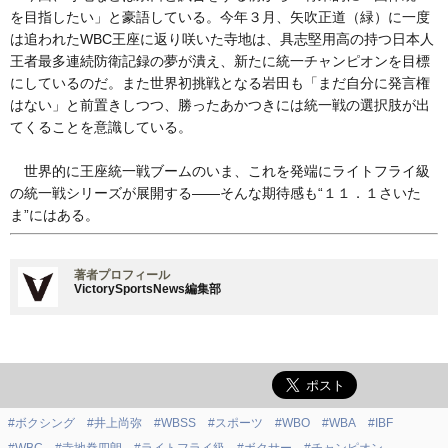
を目指したい」と豪語している。今年３月、矢吹正道（緑）に一度
は追われたWBC王座に返り咲いた寺地は、具志堅用高の持つ日本人
王者最多連続防衛記録の夢が潰え、新たに統一チャンピオンを目標
にしているのだ。また世界初挑戦となる岩田も「まだ自分に発言権
はない」と前置きしつつ、勝ったあかつきには統一戦の選択肢が出
てくることを意識している。
世界的に王座統一戦ブームのいま、これを発端にライトフライ級
の統一戦シリーズが展開する――そんな期待感も“１１．１さいた
ま”にはある。
著者プロフィール
VictorySportsNews編集部
#ボクシング
#井上尚弥
#WBSS
#スポーツ
#WBO
#WBA
#IBF