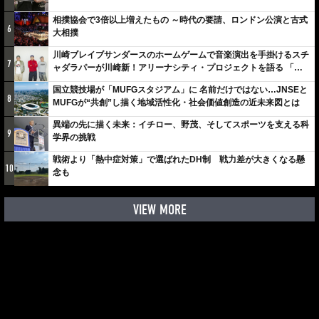
相撲協会で3倍以上増えたもの ～時代の要請、ロンドン公演と古式
6
大相撲
川崎ブレイブサンダースのホームゲームで音楽演出を手掛けるスチ
7
ャダラパーが川崎新！アリーナシティ・プロジェクトを語る 「楽
しみでしかないでしょ。川崎は、ずっと成長曲線だから」
国立競技場が「MUFGスタジアム」に 名前だけではない…JNSEと
8
MUFGが“共創”し描く地域活性化・社会価値創造の近未来図とは
異端の先に描く未来：イチロー、野茂、そしてスポーツを支える科
9
学界の挑戦
戦術より「熱中症対策」で選ばれたDH制 戦力差が大きくなる懸
10
念も
VIEW MORE