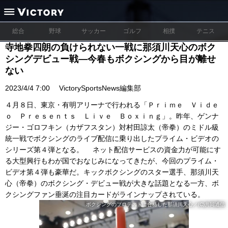
総合
野球
サッカー
ゴルフ
相撲
テニス
寺地拳四朗の負けられない一戦に那須川天心のボク
シングデビュー戦―今春もボクシングから目が離せ
ない
2023/4/4 7:00
VictorySportsNews編集部
４月８日、東京・有明アリーナで行われる「Ｐｒｉｍｅ Ｖｉｄｅ
ｏ Ｐｒｅｓｅｎｔｓ Ｌｉｖｅ Ｂｏｘｉｎｇ」。昨年、ゲンナ
ジー・ゴロフキン（カザフスタン）対村田諒太（帝拳）のミドル級
統一戦でボクシングのライブ配信に乗り出したプライム・ビデオの
シリーズ第４弾となる。 ネット配信サービスの資金力が可能にす
る大型興行もわが国でおなじみになってきたが、今回のプライム・
ビデオ第４弾も豪華だ。キックボクシングのスター選手、那須川天
心（帝拳）のボクシング・デビュー戦が大きな話題となる一方、ボ
クシングファン垂涎の注目カードがラインナップされている。
ボクシングのプロテストに合格した那須川天心／(C)共同通信