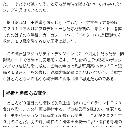
た。「まだまだ強くなる」と寺地が自信を隠さないのも納得のボク
シングを見せているのだ。
振り返れば、不思議な気がしないでもない。アマチュアを経験し
て２０１４年８月にプロデビューした寺地が初の世界タイトルを握
ったのはその３年後。ガニガン・ロペス（メキシコ）に判定勝ちを
収め、１０戦全勝でＷＢＣ王座に就いた。
この試合はマジョリティ・デシジョン（２−０判定）だったが、防
衛戦ロードでは徐々に安定感を増す。打たせずに打つ盤石のボクシ
ングで８連続防衛に成功。当時の寺地は具志堅用高の持つ「日本記
録Ｖ１３超え」を公言し、連続防衛記録にこだわっていた。苦戦す
らほとんどない寺地なら現実味のある目標に思えたものである。
挫折と勇気ある変化
ところが９度目の防衛戦で矢吹正道（緑）に１０ラウンドＴＫＯ
負けを喫し、この計画は頓挫する。プロ初黒星を味わい、無冠とな
り、モチベーション（連続防衛記録）も喪失——これが２０２１年
９月のことだ。あの時、現在の４団体王座統一にまい進する寺地の