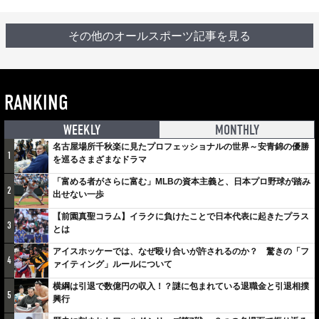
その他のオールスポーツ記事を見る
RANKING
WEEKLY
MONTHLY
名古屋場所千秋楽に見たプロフェッショナルの世界～安青錦の優勝
1
を巡るさまざまなドラマ
「富める者がさらに富む」MLBの資本主義と、日本プロ野球が踏み
2
出せない一歩
【前園真聖コラム】イラクに負けたことで日本代表に起きたプラス
3
とは
アイスホッケーでは、なぜ殴り合いが許されるのか？ 驚きの「フ
4
ァイティング」ルールについて
横綱は引退で数億円の収入！？謎に包まれている退職金と引退相撲
5
興行