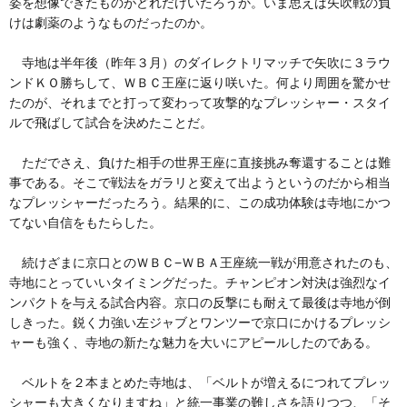
姿を想像できたものがどれだけいたろうか。いま思えば矢吹戦の負
けは劇薬のようなものだったのか。
寺地は半年後（昨年３月）のダイレクトリマッチで矢吹に３ラウ
ンドＫＯ勝ちして、ＷＢＣ王座に返り咲いた。何より周囲を驚かせ
たのが、それまでと打って変わって攻撃的なプレッシャー・スタイ
ルで飛ばして試合を決めたことだ。
ただでさえ、負けた相手の世界王座に直接挑み奪還することは難
事である。そこで戦法をガラリと変えて出ようというのだから相当
なプレッシャーだったろう。結果的に、この成功体験は寺地にかつ
てない自信をもたらした。
続けざまに京口とのＷＢＣ−ＷＢＡ王座統一戦が用意されたのも、
寺地にとっていいタイミングだった。チャンピオン対決は強烈なイ
ンパクトを与える試合内容。京口の反撃にも耐えて最後は寺地が倒
しきった。鋭く力強い左ジャブとワンツーで京口にかけるプレッシ
ャーも強く、寺地の新たな魅力を大いにアピールしたのである。
ベルトを２本まとめた寺地は、「ベルトが増えるにつれてプレッ
シャーも大きくなりますね」と統一事業の難しさを語りつつ、「そ