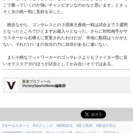
こで勝っていくのが強いチャンピオンなのかなと思います」とさっ
そく次の統一戦に意欲を示した。
残念ながら、ゴンサレスとの３団体王座統一戦は試合まで２週間
となったところでひとまずお蔵入りとなった。さらに対戦相手がサ
ウスポーから右構えに変更されたわけだが、寺地に動揺はうかがえ
ない。それだけいまの自分の力に自信があるに違いない。
また小柄なフットワーカーのゴンサレスよりもファイター型に近
いオラスクアガのほうが試合としてかみ合いそうではある。
著者プロフィール
VictorySportsNews編集部
#オールスポーツ
#ボクシング
#村田諒太
#井上尚弥
#那須川天心
#寺地拳四朗
#矢吹正道
#ライトフライ級
#チャンピオン
#京口紘人