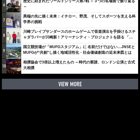
歴史に刻まれたワールドシリーズ第7戦 ～３つの名場面で振り返る
6
～
異端の先に描く未来：イチロー、野茂、そしてスポーツを支える科
7
学界の挑戦
川崎ブレイブサンダースのホームゲームで音楽演出を手掛けるスチ
8
ャダラパーが川崎新！アリーナシティ・プロジェクトを語る 「楽
しみでしかないでしょ。川崎は、ずっと成長曲線だから」
国立競技場が「MUFGスタジアム」に 名前だけではない…JNSEと
9
MUFGが“共創”し描く地域活性化・社会価値創造の近未来図とは
相撲協会で3倍以上増えたもの ～時代の要請、ロンドン公演と古式
10
大相撲
VIEW MORE