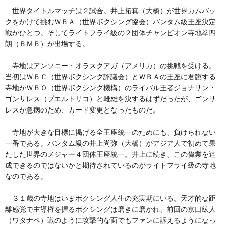
世界タイトルマッチは２試合。井上拓真（大橋）が世界カムバッ
クをかけて挑むＷＢＡ（世界ボクシング協会）バンタム級王座決定
戦がひとつ。そしてライトフライ級の２団体チャンピオン寺地拳四
朗（ＢＭＢ）が出場する。
寺地はアンソニー・オラスクアガ（アメリカ）の挑戦を受ける。
当初はＷＢＣ（世界ボクシング評議会）とＷＢＡの王座に君臨する
寺地がＷＢＯ（世界ボクシング機構）のライバル王者ジョナサン・
ゴンサレス（プエルトリコ）と雌雄を決するはずだったが、ゴンサ
レスが急病のため、カード変更となったものだ。
寺地が大きな目標に掲げる全王座統一のためにも、負けられない
一番である。バンタム級の井上尚弥（大橋）がアジア人で初めて果
たした世界のメジャー４団体王座統一。井上に続き、この偉業を達
成できるのではないかと期待されているのがライトフライ級の寺地
なのである。
３１歳の寺地はいまボクシング人生の充実期にいる。天才的な距
離感覚で主導権を握るボクシングは磨きに磨かれ、前回の京口紘人
（ワタナベ）戦のように攻撃的な面でもファンに訴えるようになっ