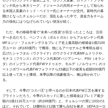
ロシアのウクライナ侵攻により、ロシア人富豪、ロマン・アブラモ
ビッチ氏から米大リーグ、ドジャースの共同オーナーとして知られ
る米国人富豪のトッド・ベイリー氏にオーナーが交代。新時代の幕
開けとなったチェルシーだが、混乱もあった中で、資金力をチーム
力の強化にはつなげられていない状況が続く。
ただ、冬の移籍市場で“未来への投資”が目立ったところは、注目
すべき点だろう。ベンフィカ（ポルトガル）からアルゼンチン代表
MFエンソ・フェルナンデスをプレミア史上最高額の移籍金1億2100
万ユーロ（約183億円）で獲得。他にもアーセナルと争奪戦を繰り
広げたシャフタル（ウクライナ）のウクライナ代表MFムドリクや、
モナコ（フランス）のフランス代表DFバジアシーレ、PSV（オラン
ダ）のイングランド代表FWマドゥエケ、モルデ（ノルウェー）のコ
ートジボワール代表FWフォファナら23歳以下の俊英を総額500億円
以上使って次々と獲得。来季以降の強豪復活へ、種は蒔かれてい
る。
そして、今季の“コスパ王”と呼べるのが日本代表FW三笘を擁する
ブライトンだろう。今季のスカッドに要した移籍金はプレミア最少
額の1億1116万ユーロ（約168億円）と、チェルシーの実に10分の1
ほど。それでいて、18勝8分け12敗で勝ち点62を稼ぎ、UEFAヨーロ