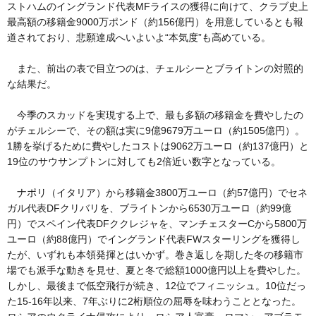
ストハムのイングランド代表MFライスの獲得に向けて、クラブ史上
最高額の移籍金9000万ポンド（約156億円）を用意しているとも報
道されており、悲願達成へいよいよ“本気度”も高めている。
また、前出の表で目立つのは、チェルシーとブライトンの対照的
な結果だ。
今季のスカッドを実現する上で、最も多額の移籍金を費やしたの
がチェルシーで、その額は実に9億9679万ユーロ（約1505億円）。
1勝を挙げるために費やしたコストは9062万ユーロ（約137億円）と
19位のサウサンプトンに対しても2倍近い数字となっている。
ナポリ（イタリア）から移籍金3800万ユーロ（約57億円）でセネ
ガル代表DFクリバリを、ブライトンから6530万ユーロ（約99億
円）でスペイン代表DFククレジャを、マンチェスターCから5800万
ユーロ（約88億円）でイングランド代表FWスターリングを獲得し
たが、いずれも本領発揮とはいかず。巻き返しを期した冬の移籍市
場でも派手な動きを見せ、夏と冬で総額1000億円以上を費やした。
しかし、最後まで低空飛行が続き、12位でフィニッシュ。10位だっ
た15-16年以来、7年ぶりに2桁順位の屈辱を味わうこととなった。