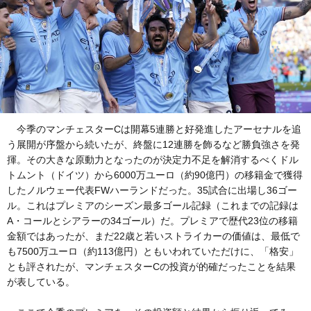
今季のマンチェスターCは開幕5連勝と好発進したアーセナルを追
う展開が序盤から続いたが、終盤に12連勝を飾るなど勝負強さを発
揮。その大きな原動力となったのが決定力不足を解消するべくドル
トムント（ドイツ）から6000万ユーロ（約90億円）の移籍金で獲得
したノルウェー代表FWハーランドだった。35試合に出場し36ゴー
ル。これはプレミアのシーズン最多ゴール記録（これまでの記録は
A・コールとシアラーの34ゴール）だ。プレミアで歴代23位の移籍
金額ではあったが、まだ22歳と若いストライカーの価値は、最低で
も7500万ユーロ（約113億円）ともいわれていただけに、「格安」
とも評されたが、マンチェスターCの投資が的確だったことを結果
が表している。