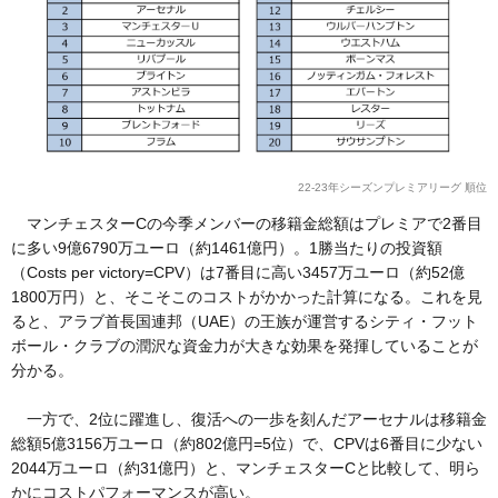
22-23年シーズンプレミアリーグ 順位
マンチェスターCの今季メンバーの移籍金総額はプレミアで2番目
に多い9億6790万ユーロ（約1461億円）。1勝当たりの投資額
（Costs per victory=CPV）は7番目に高い3457万ユーロ（約52億
1800万円）と、そこそこのコストがかかった計算になる。これを見
ると、アラブ首長国連邦（UAE）の王族が運営するシティ・フット
ボール・クラブの潤沢な資金力が大きな効果を発揮していることが
分かる。
一方で、2位に躍進し、復活への一歩を刻んだアーセナルは移籍金
総額5億3156万ユーロ（約802億円=5位）で、CPVは6番目に少ない
2044万ユーロ（約31億円）と、マンチェスターCと比較して、明ら
かにコストパフォーマンスが高い。