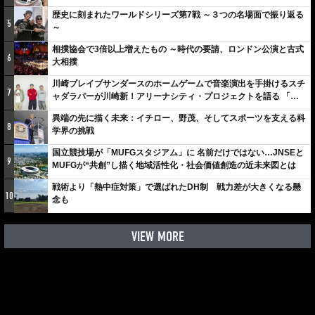
歴史に刻まれたワールドシリーズ第7戦 ～３つの名場面で振り返る
5
～
相撲協会で3倍以上増えたもの ～時代の要請、ロンドン公演と古式
6
大相撲
川崎ブレイブサンダースのホームゲームで音楽演出を手掛けるスチ
7
ャダラパーが川崎新！アリーナシティ・プロジェクトを語る 「楽
しみでしかないでしょ。川崎は、ずっと成長曲線だから」
異端の先に描く未来：イチロー、野茂、そしてスポーツを支える科
8
学界の挑戦
国立競技場が「MUFGスタジアム」に 名前だけではない…JNSEと
9
MUFGが“共創”し描く地域活性化・社会価値創造の近未来図とは
戦術より「熱中症対策」で選ばれたDH制 戦力差が大きくなる懸
10
念も
VIEW MORE