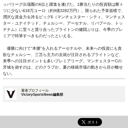
ッパリーグ出場圏の6位と躍進を遂げた。1勝当たりの投資額は断ト
ツに少ない618万ユーロ（約9億3282万円）。限られた予算規模で、
潤沢な資金力を誇るビッグ6（マンチェスター・シティ、マンチェス
ター・ユナイテッド、チェルシー、アーセナル、リバプール、トッ
テナム）に堂々と渡り合ったブライトンの健闘ぶりは、今季のプレ
ミアで特筆すべきものだったといえる。
優勝に向けて“本腰”を入れるアーセナルや、未来への投資にも貪
欲なチェルシー、三笘ら主力の去就が注目されるブライトンなど、
来季への注目ポイントも多いプレミアリーグ。マンチェスターCの
牙城を崩すのは、どのクラブか。夏の移籍市場の動きから目が離せ
ない。
著者プロフィール
VictorySportsNews編集部