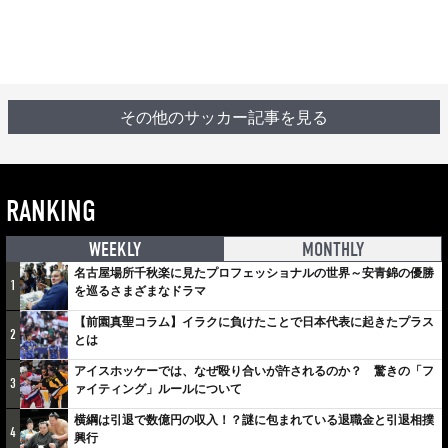
その他のサッカー記事を見る
RANKING
WEEKLY
MONTHLY
名古屋場所千秋楽に見たプロフェッショナルの世界～安青錦の優勝
1
を巡るさまざまなドラマ
【前園真聖コラム】イラクに負けたことで日本代表に起きたプラス
2
とは
アイスホッケーでは、なぜ殴り合いが許されるのか？ 驚きの「フ
3
ァイティング」ルールについて
横綱は引退で数億円の収入！？謎に包まれている退職金と引退相撲
4
興行