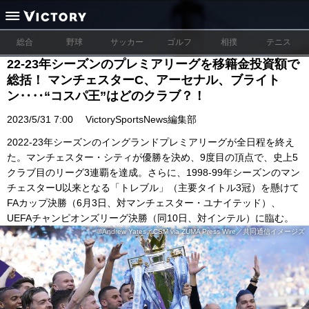
総合
野球
サッカー
ゴルフ
相撲
テニス
22-23年シーズンのプレミアリーグを移籍金投資額で
総括！ マンチェスターC、アーセナル、ブライト
ン‥‥“コスパ王”はどのクラブ？！
2023/5/31 7:00
VictorySportsNews編集部
2022-23年シーズンのイングランドプレミアリーグが全日程を終え
た。マンチェスター・シティが優勝を決め、9度目の頂点で、史上5
クラブ目のリーグ3連覇を達成。さらに、1998-99年シーズンのマン
チェスターU以来となる「トレブル」（主要タイトル3冠）を懸けて
FAカップ決勝（6月3日、対マンチェスター・ユナイテッド）、
UEFAチャンピオンズリーグ決勝（同10日、対インテル）に臨む。
©Andrew Yates／CSM via ZUMA Press Wire／共同通信イメージズ