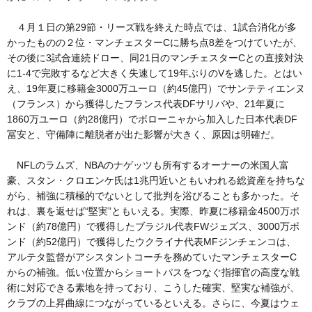
４月１日の第29節・リーズ戦を終えた時点では、1試合消化が多
かったものの２位・マンチェスターCに勝ち点8差をつけていたが、
その後に3試合連続ドロー、同21日のマンチェスターCとの直接対決
に1-4で完敗するなど大きく失速して19年ぶりのVを逃した。とはい
え、19年夏に移籍金3000万ユーロ（約45億円）でサンテティエンヌ
（フランス）から獲得したフランス代表DFサリバや、21年夏に
1860万ユーロ（約28億円）でボローニャから加入した日本代表DF
冨安と、守備陣に離脱者が出た影響が大きく、原因は明確だ。
NFLのラムズ、NBAのナゲッツも所有するオーナーの米国人富
豪、スタン・クロエンケ氏は1兆円近いともいわれる総資産を持ちな
がら、補強に積極的でないとして批判を浴びることも多かった。そ
れは、裏を返せば“堅実”ともいえる。実際、昨夏に移籍金4500万ポ
ンド（約78億円）で獲得したブラジル代表FWジェズス、3000万ポ
ンド（約52億円）で獲得したウクライナ代表MFジンチェンコは、
アルテタ監督がアシスタントコーチを務めていたマンチェスターC
からの補強。低い位置からショートパスをつなぐ指揮官の高度な戦
術に対応できる素地を持っており、こうした確実、堅実な補強が、
クラブの上昇曲線につながっているといえる。さらに、今夏はウェ