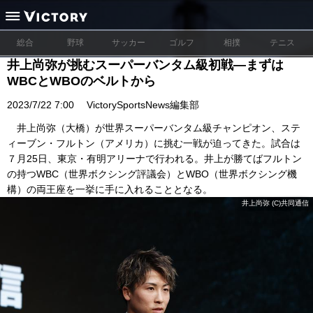
総合
野球
サッカー
ゴルフ
相撲
テニス
井上尚弥が挑むスーパーバンタム級初戦―まずは
WBCとWBOのベルトから
2023/7/22 7:00
VictorySportsNews編集部
井上尚弥（大橋）が世界スーパーバンタム級チャンピオン、ステ
ィーブン・フルトン（アメリカ）に挑む一戦が迫ってきた。試合は
７月25日、東京・有明アリーナで行われる。井上が勝てばフルトン
の持つWBC（世界ボクシング評議会）とWBO（世界ボクシング機
構）の両王座を一挙に手に入れることとなる。
井上尚弥 (C)共同通信