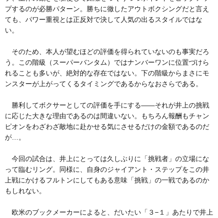
プするのが必勝パターン。勝ちに徹したアウトボクシングだと言え
ても、パワー重視とは正反対で決して人気の出るスタイルではな
い。
そのため、本人が望むほどの評価を得られていないのも事実だろ
う。この階級（スーパーバンタム）ではナンバーワンに位置づけら
れることも多いが、絶対的な存在ではない。下の階級からまさにモ
ンスターが上がってくるタイミングであるからなおさらである。
勝利してボクサーとしての評価を手にする——それが井上の挑戦
に応じた大きな理由であるのは間違いない。もちろん報酬もチャン
ピオンをわざわざ敵地に赴かせる気にさせるだけの金額であるのだ
が…。
今回の試合は、井上にとっては久しぶりに「挑戦者」の立場にな
って臨むリング。同様に、自身のジャイアント・ステップをこの井
上戦にかけるフルトンにしてもある意味「挑戦」の一戦であるのか
もしれない。
欧米のブックメーカーによると、だいたい「３−１」あたりで井上