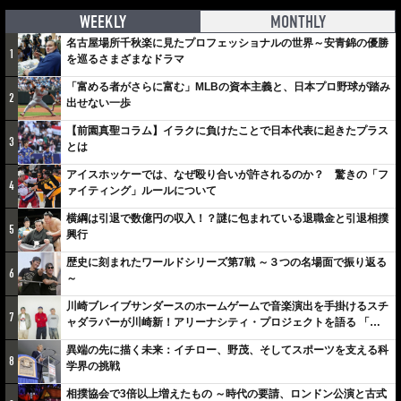
WEEKLY
MONTHLY
名古屋場所千秋楽に見たプロフェッショナルの世界～安青錦の優勝
1
を巡るさまざまなドラマ
「富める者がさらに富む」MLBの資本主義と、日本プロ野球が踏み
2
出せない一歩
【前園真聖コラム】イラクに負けたことで日本代表に起きたプラス
3
とは
アイスホッケーでは、なぜ殴り合いが許されるのか？ 驚きの「フ
4
ァイティング」ルールについて
横綱は引退で数億円の収入！？謎に包まれている退職金と引退相撲
5
興行
歴史に刻まれたワールドシリーズ第7戦 ～３つの名場面で振り返る
6
～
川崎ブレイブサンダースのホームゲームで音楽演出を手掛けるスチ
7
ャダラパーが川崎新！アリーナシティ・プロジェクトを語る 「楽
しみでしかないでしょ。川崎は、ずっと成長曲線だから」
異端の先に描く未来：イチロー、野茂、そしてスポーツを支える科
8
学界の挑戦
相撲協会で3倍以上増えたもの ～時代の要請、ロンドン公演と古式