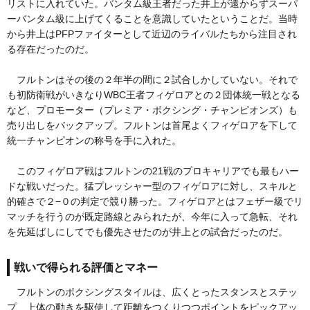
リストに入れていた。バンタム級王者だった井上が遠からずスーパ
ーバンタム級に上げてくることを意識していたということだ。当時
から井上はPFPファイターとして近辺のライバルたちから注目され
る存在だったのだ。
フルトンはその後の２年半の間に２試合しかしていない。それで
も初防衛戦がいきなりWBC王者フィゲロアとの２団体統一戦となる
など、プロモーター（プレミア・ボクシング・チャンピオンズ）も
売り出しをバックアップ。フルトンは首尾よくフィゲロアを下して
統一チャンピオンの称号を手に入れた。
このフィゲロア戦はフルトンの21戦のプロキャリアでも最もハー
ドな戦いだった。猛プレッシャー型のフィゲロアに対し、スキルと
的確さで２−０の判定で競り勝った。フィゲロアとはフェザー級でリ
マッチを行うのが既定路線とみられたが、今年に入って急転、それ
を先延ばしにしてでも優先させたのが井上との試合だったのだ。
戦いで得られる評価とマネー
フルトンのボクシングスタイルは、広くとったスタンスとステッ
プ、上体の動きを駆使して距離をつくりつつポイントをピックアッ