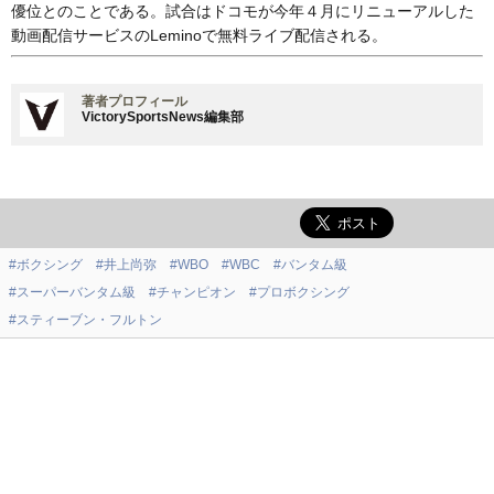
優位とのことである。試合はドコモが今年４月にリニューアルした
動画配信サービスのLeminoで無料ライブ配信される。
著者プロフィール
VictorySportsNews編集部
#ボクシング
#井上尚弥
#WBO
#WBC
#バンタム級
#スーパーバンタム級
#チャンピオン
#プロボクシング
#スティーブン・フルトン