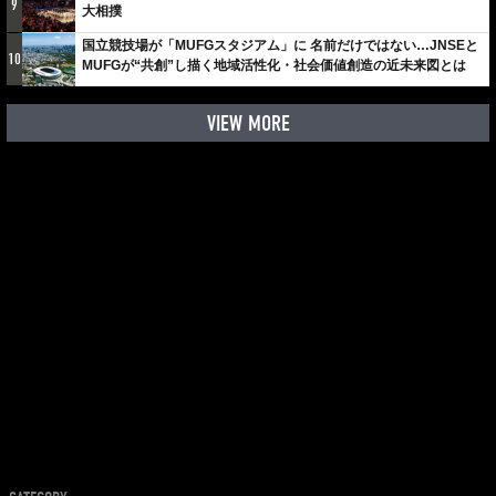
9
大相撲
国立競技場が「MUFGスタジアム」に 名前だけではない…JNSEと
10
MUFGが“共創”し描く地域活性化・社会価値創造の近未来図とは
VIEW MORE