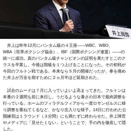
井上は昨年12月にバンタム級の４王座——WBC、WBO、
WBA（世界ボクシング協会）、IBF（国際ボクシング連盟）——の
統一に成功。真のバンタム級チャンピオンの証明を果たすとこのク
ラスを卒業し、今後は階級を１つ上げることになった。その初戦が
今回のフルトン戦である。本来なら５月の開催だったが、拳を痛め
た井上が万全を期すために２ヵ月半ほど延期された。
試合のムードは７月に入っていよいよ高まってきた。フルトンは
本番の２週間も前に来日し、うだるような暑さの日本で最終調整を
行っている。ホームのフィラデルフィアから一度ロサンゼルスに移
り調整を重ねてくるなど、かなり念入りな様子。14日に行われた公
開練習は１ラウンド（３分間）にも満たずに終わらせた。井上陣営
やメディアに「見せたくない」ということで、手の内を徹底して隠
した。