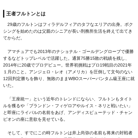
王者フルトンとは
29歳のフルトンはフィラデルフィアのタフなエリアの出身。ボク
シングを始めたのは父親のシニアが長い刑務所生活を終えて出てき
てからだ。
アマチュアでも2013年のナショナル・ゴールデングローブで優勝
するなどトップレベルで活躍した。通算75勝15敗の戦績を残し、
2014年に20歳でプロデビュー。世界初挑戦はプロ19戦目の2021年
１月のこと。アンジェロ・レオ（アメリカ）を圧倒して文句のない
12回判定勝ちを飾り、無敗のままWBOスーパーバンタム級王座に就
いた。
「王座統一」という近年のトレンドにならい、フルトンもタイト
ルを獲るや「ブランドン・フィゲロアやルイス・ネリと戦いたい」
と即座にライバルの名前をあげ、アンディスピューテッド・チャン
ピオンの座に意欲を見せている。
そして、すでにこの時フルトンは井上尚弥の名前も将来の対戦者