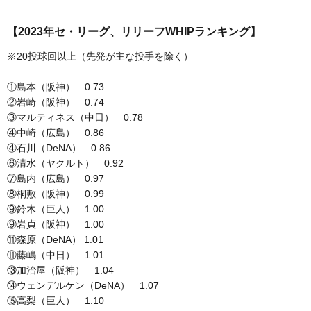
【2023年セ・リーグ、リリーフWHIPランキング】
※20投球回以上（先発が主な投手を除く）
①島本（阪神） 0.73
②岩崎（阪神） 0.74
③マルティネス（中日） 0.78
④中崎（広島） 0.86
④石川（DeNA） 0.86
⑥清水（ヤクルト） 0.92
⑦島内（広島） 0.97
⑧桐敷（阪神） 0.99
⑨鈴木（巨人） 1.00
⑨岩貞（阪神） 1.00
⑪森原（DeNA） 1.01
⑪藤嶋（中日） 1.01
⑬加治屋（阪神） 1.04
⑭ウェンデルケン（DeNA） 1.07
⑮高梨（巨人） 1.10