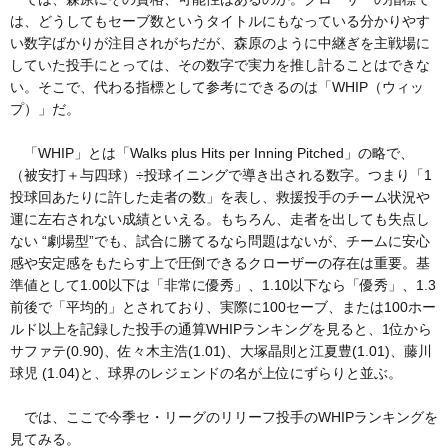
は、どうしてもセーブ数というタイトルにもなっている分かりやす
い数字ばかりが注目されがちだが、森原のように中継ぎを主戦場に
していた投手にとっては、その数字で実力を推し計ることはできな
い。そこで、代わる指標として参考にできるのは「WHIP（ウィッ
プ）」だ。
「WHIP」とは「Walks plus Hits per Inning Pitched」の略で、
（被安打＋与四球）÷投球イニングで導き出される数字。つまり「1
投球回あたりに許した走者の数」を表し、救援投手のチーム状況や
運に左右されない成績といえる。もちろん、走者を出しても失点し
ない “劇場型”でも、試合に勝てるなら問題はないが、チームに安心
感や安定感をもたらす上で圧倒できるクローザーの存在は重要。基
準値として1.00以下は「非常に優秀」、1.10以下なら「優秀」、1.3
前後で「平均的」とされており、実際に100セーブ、または100ホー
ルド以上を記録した投手の通算WHIPランキングを見ると、1位から
サファテ(0.90)、佐々木主浩(1.01)、大塚晶則と江夏豊(1.01)、藤川
球児 (1.04)と、球界のレジェンドの名が上位にずらりと並ぶ。
では、ここで今季セ・リーグのリリーフ投手のWHIPランキングを
見てみる。