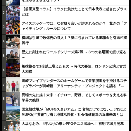
【前園真聖コラム】イラクに負けたことで日本代表に起きたプラス
2
とは
アイスホッケーでは、なぜ殴り合いが許されるのか？ 驚きの「フ
3
ァイティング」ルールについて
横綱は引退で数億円の収入！？謎に包まれている退職金と引退相撲
4
興行
歴史に刻まれたワールドシリーズ第7戦 ～３つの名場面で振り返る
5
～
相撲協会で3倍以上増えたもの ～時代の要請、ロンドン公演と古式
6
大相撲
川崎ブレイブサンダースのホームゲームで音楽演出を手掛けるスチ
7
ャダラパーが川崎新！アリーナシティ・プロジェクトを語る 「楽
しみでしかないでしょ。川崎は、ずっと成長曲線だから」
異端の先に描く未来：イチロー、野茂、そしてスポーツを支える科
8
学界の挑戦
国立競技場が「MUFGスタジアム」に 名前だけではない…JNSEと
9
MUFGが“共創”し描く地域活性化・社会価値創造の近未来図とは
大坂なおみ、4年ぶりの東レPPOテニス出場へ！ 有明で10月開幕
10