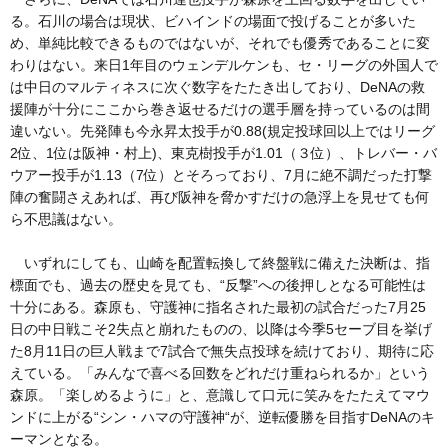
る。石川の場合は現状、ビハインドの場面で投げることが多いた
め、単純比較できるものではないが、それでも優秀であることに変
わりはない。来日1年目のウェンデルケンも、セ・リーグの外国人で
は中日のマルティネスに次ぐ数字をたたき出しており、DeNAの救
援陣が十分にここから巻き返せるだけの選手層を持っているのは間
違いない。先発陣も今永昇太投手が0.88(規定投球回以上ではリーグ
2位、1位は阪神・村上)、東克樹投手が1.01（３位）、トレバー・バ
ウアー投手が1.13（7位）とそろっており、7月に絶不調だった打撃
陣の奮闘さえあれば、再び阪神を脅かすだけの急浮上を見せても何
ら不思議はない。
いずれにしても、山崎を配置転換して終盤戦に備えた決断は、指
標面でも、過去の歴史を見ても、“反撃”への後押しとなる可能性は
十分にある。森原も、守護神に指名された最初の試合だった7月25
日の中日戦こそ2失点と崩れたものの、以降は今季5セーブ目を挙げ
た8月11日の巨人戦まで7試合で無失点投球を続けており、期待に応
えている。「みんなで喜べる回数をどれだけ重ねられるか」という
森原。「楽しめるように」と、意識して口元に笑みをたたえてマウ
ンドに上がる“シン・ハマの守護神“が、逆転優勝を目指すDeNAのキ
ーマンとなる。