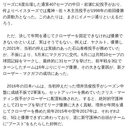
リーズに6度出場した通算407セーブの中日・岩瀬仁紀投手がおり、
何よりベイスターズでは魔神・佐々木主浩投手が1998年の前回優勝
の原動力となった。このあたりは、まさにイメージ通りといえるだ
ろう。
ただ、決して年間を通じてクローザーを固定できなければ優勝で
きないかといえば、実はそうでもない。例えば、ヤクルト。優勝し
た2021年、当初の抑えは実績のあった石山泰稚投手が務めていた
が、不振により、5月末にマクガフに交代。6月には月間10セーブの
球団記録をマークし、最終的に31セーブを挙げた。前半戦を3位で
ターンしたチームは6年ぶりにリーグ優勝。その大きな要因が、新ク
ローザー・マクガフの成功にあった。
2016年の日本ハムは、当初抑えだった増井浩俊投手がシーズン中
盤に成績不振で2軍落ち。セットアッパーを務めていたクリス・マー
ティン投手がクローザーに配置転換された。すると、絶対的守護神
として21セーブを挙げてリーグ優勝に大きく貢献。増井が年間を通
じてクローザーを務めた前年2015年や翌年2017年は、それぞれ2
位、5位と優勝できずに終わっており、逆に新守護神の台頭がチーム
に“ブースト”をもたらした好例だ。