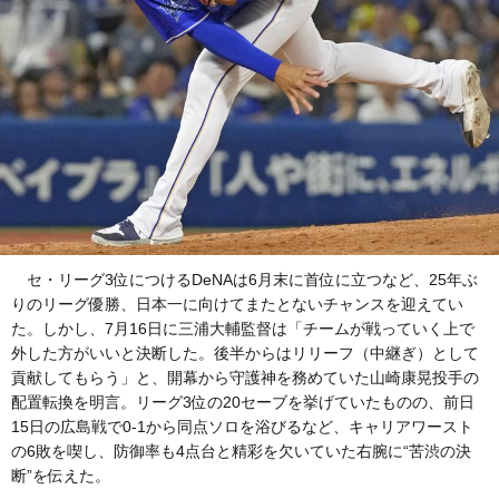
セ・リーグ3位につけるDeNAは6月末に首位に立つなど、25年ぶ
りのリーグ優勝、日本一に向けてまたとないチャンスを迎えてい
た。しかし、7月16日に三浦大輔監督は「チームが戦っていく上で
外した方がいいと決断した。後半からはリリーフ（中継ぎ）として
貢献してもらう」と、開幕から守護神を務めていた山崎康晃投手の
配置転換を明言。リーグ3位の20セーブを挙げていたものの、前日
15日の広島戦で0-1から同点ソロを浴びるなど、キャリアワースト
の6敗を喫し、防御率も4点台と精彩を欠いていた右腕に“苦渋の決
断”を伝えた。