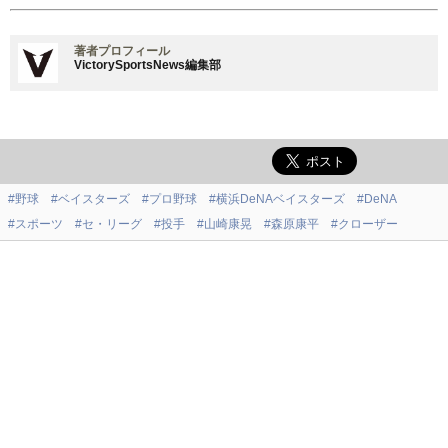
著者プロフィール
VictorySportsNews編集部
#野球
#ベイスターズ
#プロ野球
#横浜DeNAベイスターズ
#DeNA
#スポーツ
#セ・リーグ
#投手
#山崎康晃
#森原康平
#クローザー