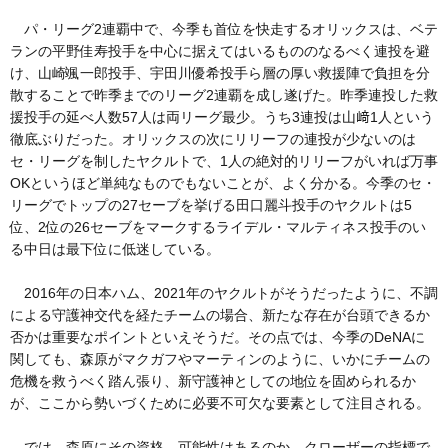
パ・リーグ2連覇中で、今季も首位を快走するオリックスは、ベテ
ランの平野佳寿投手を中心に据えてはいるもののなるべく連投を避
け、山崎颯一郎投手、宇田川優希投手ら層の厚い救援陣で負担を分
散することで昨季までのリーグ2連覇を成し遂げた。昨季連投した救
援投手の延べ人数57人は両リーグ最少。うち3連投は山﨑1人という
徹底ぶりだった。オリックスの次にリリーフの連投が少ないのは
セ・リーグを制したヤクルトで、1人の絶対的リリーフがいれば万事
OKというほど単純なものでもないことが、よく分かる。今季のセ・
リーグでトップの27セーブを挙げる田口麗斗投手のヤクルトは5
位、2位の26セーブをマークするライデル・マルティネス投手のい
る中日は最下位に低迷している。
2016年の日本ハム、2021年のヤクルトがそうだったように、不調
による守護神交代を経たチームの場合、新たな存在が台頭できるか
否かは重要なポイントといえそうだ。その点では、今季のDeNAに
関しても、森原がマクガフやマーティンのように、いかにチームの
危機を救うべく踏ん張り、新守護神としての地位を固められるか
が、ここから勢いづくために必要不可欠な要素として注目される。
では、森原にその資格、可能性はあるのか。クローザーの指標で