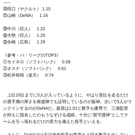
-----
⑳田口（ヤクルト） 1.15
㉑山崎（DeNA） 1.16
㉘中川（巨人） 1.22
㉚大勢（巨人） 1.25
㉝矢崎（広島） 1.29
《参考・パ・リーグのTOP3》
①モイネロ（ソフトバンク） 0.58
②オスナ（ソフトバンク） 0.61
③松井裕樹（楽天） 0.74
上位15位までに5人が入っているように、やはり首位を走るだけ
の選手層の厚さを救援陣でも証明しているのが阪神。次いで3人がラ
ンクインするのがDeNAだ。森原は1.01と数字も優秀で、三浦監督
が抑えに指名したのもうなずける成績。十分に“新守護神”としてチ
ームを引っ張れるだけの実力を備えた投手といえる。
さらに、DeNAでは石川達也投手が森原を上回る数字を出してい