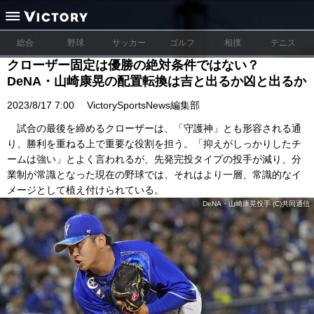
総合
野球
サッカー
ゴルフ
相撲
テニス
クローザー固定は優勝の絶対条件ではない？
DeNA・山崎康晃の配置転換は吉と出るか凶と出るか
2023/8/17 7:00
VictorySportsNews編集部
試合の最後を締めるクローザーは、「守護神」とも形容される通
り、勝利を重ねる上で重要な役割を担う。「抑えがしっかりしたチ
ームは強い」とよく言われるが、先発完投タイプの投手が減り、分
業制が常識となった現在の野球では、それはより一層、常識的なイ
メージとして植え付けられている。
DeNA・山崎康晃投手 (C)共同通信