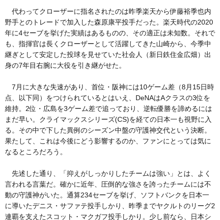
代わってクローザーに指名されたのは昨季楽天から伊藤裕季也内
野手とのトレードで加入した森原康平投手だった。楽天時代の2020
年に4セーブを挙げた実績はあるものの、その適正は未知数。それで
も、指揮官は長くクローザーとして活躍してきた山崎から、今季中
継ぎとして安定した投球を見せていた社会人（新日鉄住金広畑）出
身の7年目右腕に大役を引き継がせた。
7月に大きな失速があり、首位・阪神には10ゲーム差（8月15日時
点、以下同）をつけられているとはいえ、DeNAはAクラスの3位を
維持。2位・広島を3ゲーム差で追っており、逆転優勝を諦めるには
まだ早い。クライマックスシリーズ(CS)を経ての日本一も視野に入
る。その中で下した異例のシーズン中盤の守護神交代という決断。
果たして、これは今後にどう影響するのか、ファンにとっては気に
なるところだろう。
先述した通り、「抑えがしっかりしたチームは強い」とは、よく
言われる言葉だ。確かに近年、圧倒的な強さを誇ったチームには不
動の守護神がいた。通算234セーブを挙げ、ソフトバンクを日本一
に導いたデニス・サファテ投手しかり、昨季までヤクルトのリーグ2
連覇を支えたスコット・マクガフ投手しかり。少し前なら、日本シ