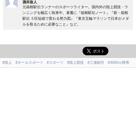
酒井政人
元箱根駅伝ランナーのスポーツライター。国内外の陸上競技・ラ
ンニングを幅広く執筆中。著書に『箱根駅伝ノート』『新・箱根
駅伝 ５区短縮で変わる勢力図』『東京五輪マラソンで日本がメダ
ルを取るために必要なこと』など。
#陸上
#オールスポーツ
#スポーツ
#陸上競技
#三浦龍司
#3000ｍ障害