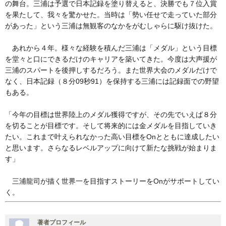
の舞台。三浦は予選で日本記録を塗り替えると、決勝でも７位入賞
を果たして、我々を驚かせた。当時は「勢い任せで走っていた部分
があった」という三浦は無観客のなかをがむしゃらに駆け抜けた。
あれから４年。様々な経験を積んだ三浦は「メダル」という目標
を堂々と口にできるだけのキャリアを築いてきた。今度は大声援が
三浦のスパートを後押しするだろう。また世界大会のメダルだけで
なく、日本記録（８分09秒91）を保持する三浦には記録面での野望
もある。
「今年の目標は世界陸上のメダル獲得ですが、その先でいえば８分
を切ることが目標です。そして将来的には金メダルを目指していき
たい。これまで叶えられなかった高い目標をOnとともに達成したい
と思います。さらなるレベルアップに向けて新たな挑戦が始まりま
す」
三浦龍司が描く世界一を目指すストーリーをOnがサポートしてい
く。
著者プロフィール