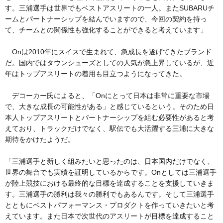
す。三浦選手は世界でもベストアスリートの一人。またSUBARUチ
ームとパートナーシップを結んでいますので、今回の契約を持っ
て、チームとの関係性も強化することができると考えています」
Onは2010年にスイスで生まれて、急成長を遂げてきたブランド
だ。国内ではタウンシューズとしての人気が急上昇しているが、近
年はトップアスリートの着用も目立つようになってきた。
デコーカー氏によると、「Onにとって日本は非常に重要な市場
で、大きな成長の可能性がある」と感じているという。そのため日
本人トップアスリートとパートナーシップを組む必要性があると考
えており、トラックだけでなく、駅伝でも大活躍する三浦に大きな
期待をかけたようだ。
「三浦選手と新しく組みたいと思ったのは、日本国内だけでなく、
世界の舞台でも実績を証明しているからです。Onとしては三浦選手
が陸上競技における最終的な目標を達成することを支援していきま
す。三浦選手の勝利は我々の勝利でもあるんです。そして三浦選手
とともにベストパフォーマンス・プロダクトを作っていきたいと考
えています。また日本で次世代のアスリートが目標を達成すること