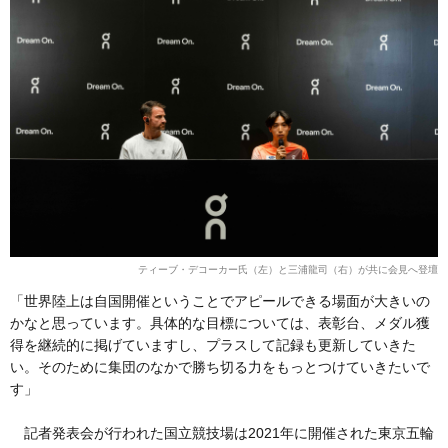
ティーブ・デコーカー氏（左）と三浦龍司（右）が共に会見へ登壇
「世界陸上は自国開催ということでアピールできる場面が大きいの
かなと思っています。具体的な目標については、表彰台、メダル獲
得を継続的に掲げていますし、プラスして記録も更新していきた
い。そのために集団のなかで勝ち切る力をもっとつけていきたいで
す」
記者発表会が行われた国立競技場は2021年に開催された東京五輪