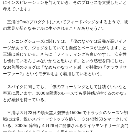
にインスピレーションを与えていき、そのプロセスを支援したいと
考えています」
三浦はOnのプロダクトについてフィードバッグをするようで、彼
の意見が新たなモデルに生かされることがありそうだ。
ランニングシューズに関しては、「僕のなかでは反発が高いイメ
ージがあって、ジョグをしていても自然とペースが上がります」と
三浦は感じている。さらに「フィッティングも良いですし、安定性
も優れているんじゃないかなと思います」という感想を口にした。
なお普段のジョグは「なめらかなライド感」が特徴の『クラウドサ
ーファー2』というモデルをよく着用しているという。
スパイクに関しても、「僕のフィーリングとしては凄くいいなと
率直に思います。3000ｍ障害のレースでも期待感が持てるのかな」
と好感触を持っている。
三浦は３月23日の順天堂大競技会1500mでトラックのシーズン初
戦に出場。鋭いスパートでトップを飾り、３分43秒59をマークして
いる。3000ｍ障害は４月26日に開催されるダイヤモンドリーグ厦門