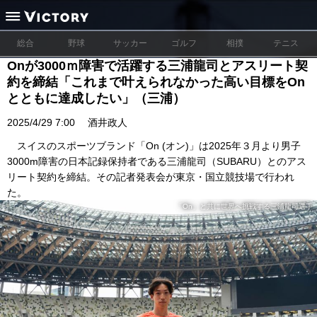
総合
野球
サッカー
ゴルフ
相撲
テニス
Onが3000ｍ障害で活躍する三浦龍司とアスリート契
約を締結「これまで叶えられなかった高い目標をOn
とともに達成したい」（三浦）
2025/4/29 7:00
酒井政人
スイスのスポーツブランド「On (オン)」は2025年３月より男子
3000m障害の日本記録保持者である三浦龍司（SUBARU）とのアス
リート契約を締結。その記者発表会が東京・国立競技場で行われ
た。
「On」と共に世界へ挑戦する三浦龍司選手