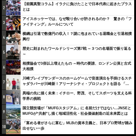
【前園真聖コラム】イラクに負けたことで日本代表に起きたプラス
2
とは
アイスホッケーでは、なぜ殴り合いが許されるのか？ 驚きの「フ
3
ァイティング」ルールについて
横綱は引退で数億円の収入！？謎に包まれている退職金と引退相撲
4
興行
歴史に刻まれたワールドシリーズ第7戦 ～３つの名場面で振り返る
5
～
相撲協会で3倍以上増えたもの ～時代の要請、ロンドン公演と古式
6
大相撲
川崎ブレイブサンダースのホームゲームで音楽演出を手掛けるスチ
7
ャダラパーが川崎新！アリーナシティ・プロジェクトを語る 「楽
しみでしかないでしょ。川崎は、ずっと成長曲線だから」
異端の先に描く未来：イチロー、野茂、そしてスポーツを支える科
8
学界の挑戦
国立競技場が「MUFGスタジアム」に 名前だけではない…JNSEと
9
MUFGが“共創”し描く地域活性化・社会価値創造の近未来図とは
「富める者がさらに富む」MLBの資本主義と、日本プロ野球が踏み
10
出せない一歩