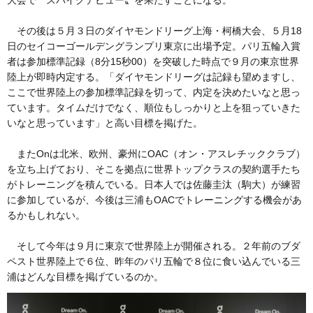
大会で〝スパイクデビュー〟を果たすことになる。
その後は５月３日のダイヤモンドリーグ上海・柯橋大会、５月18
日のセイコーゴールデングランプリ東京に出場予定。パリ五輪入賞
者は参加標準記録（8分15秒00）を突破した時点で９月の東京世界
陸上が即時内定する。「ダイヤモンドリーグは記録も望めますし、
ここで世界陸上の参加標準記録を切って、内定を決めたいなと思っ
ています。タイムだけでなく、順位もしっかりと上を狙っていきた
いなと思っています」と高い目標を掲げた。
またOnは北米、欧州、豪州にOAC（オン・アスレチッククラブ）
を立ち上げており、そこを拠点に世界トップクラスの契約選手たち
がトレーニングを積んでいる。日本人では佐藤圭汰（駒大）が練習
に参加しているが、今後は三浦もOACでトレーニングする機会があ
るかもしれない。
そして今年は９月に東京で世界陸上が開催される。２年前のブダ
ペスト世界陸上で６位、昨年のパリ五輪で８位に食い込んでいる三
浦はどんな目標を掲げているのか。