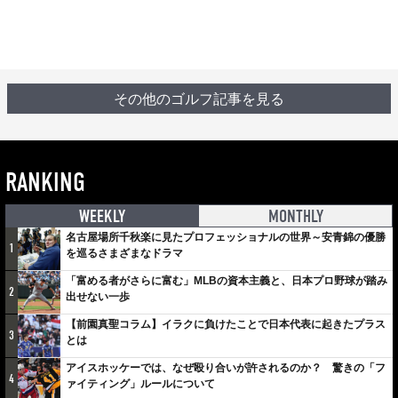
その他のゴルフ記事を見る
RANKING
WEEKLY
MONTHLY
名古屋場所千秋楽に見たプロフェッショナルの世界～安青錦の優勝
1
を巡るさまざまなドラマ
「富める者がさらに富む」MLBの資本主義と、日本プロ野球が踏み
2
出せない一歩
【前園真聖コラム】イラクに負けたことで日本代表に起きたプラス
3
とは
アイスホッケーでは、なぜ殴り合いが許されるのか？ 驚きの「フ
4
ァイティング」ルールについて