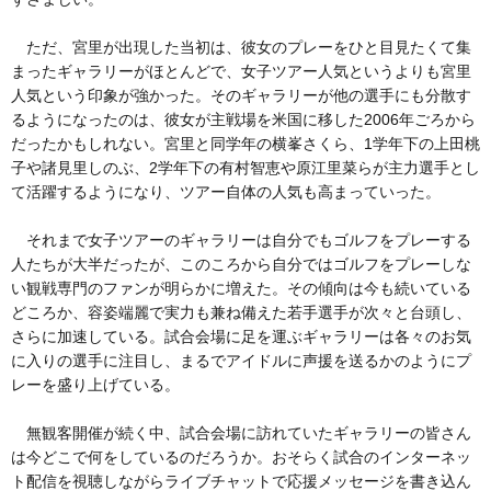
ただ、宮里が出現した当初は、彼女のプレーをひと目見たくて集
まったギャラリーがほとんどで、女子ツアー人気というよりも宮里
人気という印象が強かった。そのギャラリーが他の選手にも分散す
るようになったのは、彼女が主戦場を米国に移した2006年ごろから
だったかもしれない。宮里と同学年の横峯さくら、1学年下の上田桃
子や諸見里しのぶ、2学年下の有村智恵や原江里菜らが主力選手とし
て活躍するようになり、ツアー自体の人気も高まっていった。
それまで女子ツアーのギャラリーは自分でもゴルフをプレーする
人たちが大半だったが、このころから自分ではゴルフをプレーしな
い観戦専門のファンが明らかに増えた。その傾向は今も続いている
どころか、容姿端麗で実力も兼ね備えた若手選手が次々と台頭し、
さらに加速している。試合会場に足を運ぶギャラリーは各々のお気
に入りの選手に注目し、まるでアイドルに声援を送るかのようにプ
レーを盛り上げている。
無観客開催が続く中、試合会場に訪れていたギャラリーの皆さん
は今どこで何をしているのだろうか。おそらく試合のインターネッ
ト配信を視聴しながらライブチャットで応援メッセージを書き込ん