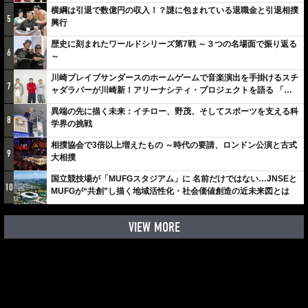
横綱は引退で数億円の収入！？謎に包まれている退職金と引退相撲
5
興行
歴史に刻まれたワールドシリーズ第7戦 ～３つの名場面で振り返る
6
～
川崎ブレイブサンダースのホームゲームで音楽演出を手掛けるスチ
7
ャダラパーが川崎新！アリーナシティ・プロジェクトを語る 「楽
しみでしかないでしょ。川崎は、ずっと成長曲線だから」
異端の先に描く未来：イチロー、野茂、そしてスポーツを支える科
8
学界の挑戦
相撲協会で3倍以上増えたもの ～時代の要請、ロンドン公演と古式
9
大相撲
国立競技場が「MUFGスタジアム」に 名前だけではない…JNSEと
10
MUFGが“共創”し描く地域活性化・社会価値創造の近未来図とは
VIEW MORE