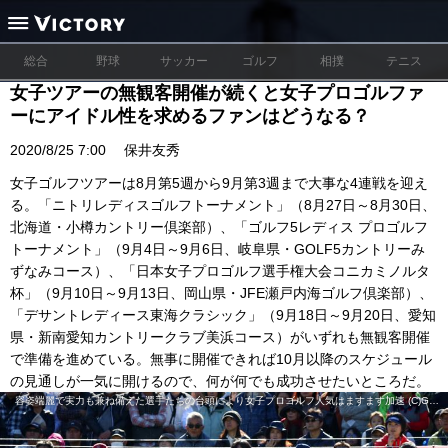
総合
野球
サッカー
ゴルフ
相撲
テニス
女子ツアーの無観客開催が続くと女子プロゴルファ
ーにアイドル性を求めるファンはどうなる？
2020/8/25 7:00
保井友秀
女子ゴルフツアーは8月第5週から9月第3週まで大事な4連戦を迎え
る。「ニトリレディスゴルフトーナメント」（8月27日～8月30日、
北海道・小樽カントリー倶楽部）、「ゴルフ5レディス プロゴルフ
トーナメント」（9月4日～9月6日、岐阜県・GOLF5カントリーみ
ずなみコース）、「日本女子プロゴルフ選手権大会コニカミノルタ
杯」（9月10日～9月13日、岡山県・JFE瀬戸内海ゴルフ倶楽部）、
「デサントレディース東海クラシック」（9月18日～9月20日、愛知
県・新南愛知カントリークラブ美浜コース）がいずれも無観客開催
で準備を進めている。無事に開催できれば10月以降のスケジュール
の見通しが一気に開けるので、何が何でも成功させたいところだ。
容姿端麗で実力も兼ね備えた選手たちの台頭により女子プロゴルフ人気はますます加速 (C)Getty Images