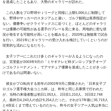
を達成したこともあり、大勢のギャラリーが訪れた。
この人数をプロ野球やＪリーグと同様に上限5,000人に制限して
も、野球やサッカーのスタジアムと違い、ゴルフ観戦は座席指定が
ない。優勝争いがクライマックスに近づくと、ほとんどのギャラリ
ーは優勝の可能性がある選手のプレーを見に来る。局地的に密な状
況が発生する可能性が高いことを鑑みると、2020年は無観客で試合
を行い、2021年にギャラリーの受け入れを検討していくというのが
現実的な流れになるだろう。
女子ツアーにこれだけ多くのギャラリーが入るようになったの
は、宮里藍が2003年9月の「ミヤギテレビ杯ダンロップ女子オープ
ンゴルフトーナメント」でアマチュア優勝を達成したことがきっか
けであるのは間違いない。
彼女がプロ転向する前年の2002年9月に開催された「日本女子プ
ロゴルフ選手権大会コニカ杯」は、昨年と同じ兵庫県で行われた
が、当時の来場者数は初日1,053人、2日目1,210人、3日目2,748
人、最終日4,243人の合計9,254人だった。それが17年後に35,719人
と4倍近くまで増えているのだから、昨今の女子ツアー人気は本当に
すさまじい。