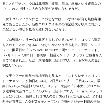
ることができた。今回は北海道、岐阜、岡山、愛知という連戦なの
で、これまで以上に入念な対策が必要になりそうだ。
女子ゴルフファンにとって残念なのは、いずれの試合も無観客開
催であることだが、新型コロナウイルスの感染拡大が収束に向かう
気配がない現状を見ると致し方ないだろう。
プロ野球やＪリーグは観客を入れているのだから、ゴルフも観客
を入れることができるのではないかという声もある。実際、シニア
ツアー開幕戦の「ISPS HANDA コロナに喝!! シニアトーナメント」
（7月30日～7月31日、静岡県・朝霧カントリークラブ）は観客を入
れて開催された。ただ、来場者数は初日323人、2日目539人の合計
862人だった。
女子ツアーの昨年の来場者数を見ると、「ニトリレディスゴルフ
トーナメント」が初日3,164人、2日目4,071人、3日目3,772人、最
終日6,242人の合計17,249人。メジャー大会の「日本女子プロゴル
フ選手権大会コニカミノルタ杯」は初日6,231人、2日目5,628人、3
日目10,582人、最終日13,278人の合計35,719人にも及んだ。渋野日
向子が直前に「AIG全英女子オープン」で海外メジャー制覇の快挙