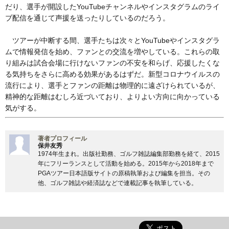
だり、選手が開設したYouTubeチャンネルやインスタグラムのライ
ブ配信を通じて声援を送ったりしているのだろう。
ツアーが中断する間、選手たちは次々とYouTubeやインスタグラ
ムで情報発信を始め、ファンとの交流を増やしている。これらの取
り組みは試合会場に行けないファンの不安を和らげ、応援したくな
る気持ちをさらに高める効果があるはずだ。新型コロナウイルスの
流行により、選手とファンの距離は物理的に遠ざけられているが、
精神的な距離はむしろ近づいており、よりよい方向に向かっている
気がする。
著者プロフィール
保井友秀
1974年生まれ。出版社勤務、ゴルフ雑誌編集部勤務を経て、2015
年にフリーランスとして活動を始める。2015年から2018年まで
PGAツアー日本語版サイトの原稿執筆および編集を担当。その
他、ゴルフ雑誌や経済誌などで連載記事を執筆している。