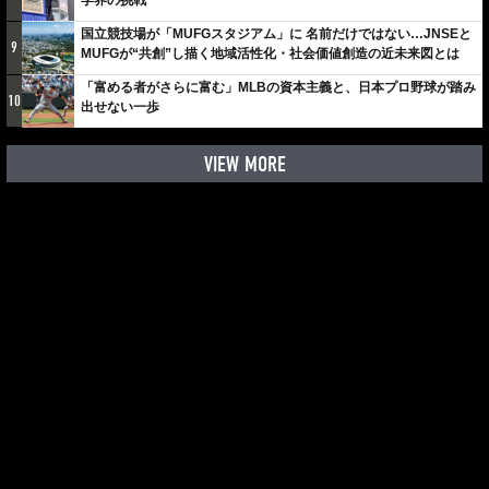
学界の挑戦
国立競技場が「MUFGスタジアム」に 名前だけではない…JNSEと
9
MUFGが“共創”し描く地域活性化・社会価値創造の近未来図とは
「富める者がさらに富む」MLBの資本主義と、日本プロ野球が踏み
10
出せない一歩
VIEW MORE