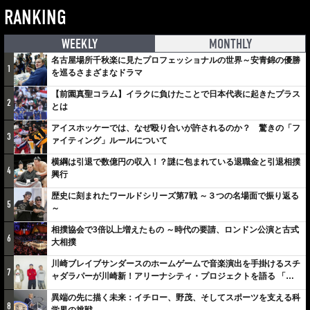
RANKING
WEEKLY
MONTHLY
名古屋場所千秋楽に見たプロフェッショナルの世界～安青錦の優勝
1
を巡るさまざまなドラマ
【前園真聖コラム】イラクに負けたことで日本代表に起きたプラス
2
とは
アイスホッケーでは、なぜ殴り合いが許されるのか？ 驚きの「フ
3
ァイティング」ルールについて
横綱は引退で数億円の収入！？謎に包まれている退職金と引退相撲
4
興行
歴史に刻まれたワールドシリーズ第7戦 ～３つの名場面で振り返る
5
～
相撲協会で3倍以上増えたもの ～時代の要請、ロンドン公演と古式
6
大相撲
川崎ブレイブサンダースのホームゲームで音楽演出を手掛けるスチ
7
ャダラパーが川崎新！アリーナシティ・プロジェクトを語る 「楽
しみでしかないでしょ。川崎は、ずっと成長曲線だから」
異端の先に描く未来：イチロー、野茂、そしてスポーツを支える科
8