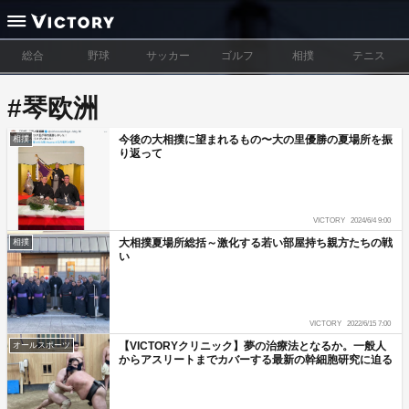
総合
野球
サッカー
ゴルフ
相撲
テニス
#琴欧洲
今後の大相撲に望まれるもの〜大の里優勝の夏場所を振
相撲
り返って
VICTORY
2024/6/4 9:00
大相撲夏場所総括～激化する若い部屋持ち親方たちの戦
相撲
い
VICTORY
2022/6/15 7:00
【VICTORYクリニック】夢の治療法となるか。一般人
オールスポーツ
からアスリートまでカバーする最新の幹細胞研究に迫る