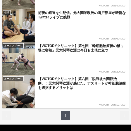
VICTORY
2021/4/28 7:00
術後の経過を生配信。元大関琴欧洲の鳴戸部屋が斬新な
相撲
Twitterライブに挑戦
VICTORY
2020/6/24 7:00
【VICTORYクリニック】第七回「幹細胞治療後の稽古
オールスポーツ
場に密着」元大関琴欧洲は今日も土俵に立つ
VICTORY
2020/2/26 7:00
【VICTORYクリニック】第六回「脱臼後の関節治
オールスポーツ
療」：元大関琴欧洲が感じた、アスリートが幹細胞治療
を選択するメリットは
VICTORY
2020/1/27 7:00
1