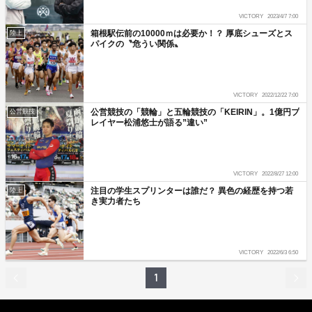
VICTORY
2023/4/7 7:00
箱根駅伝前の10000ｍは必要か！？ 厚底シューズとス
陸上
パイクの〝危うい関係〟
VICTORY
2022/12/22 7:00
公営競技の「競輪」と五輪競技の「KEIRIN」。1億円プ
公営競技
レイヤー松浦悠士が語る”違い”
VICTORY
2022/8/27 12:00
注目の学生スプリンターは誰だ？ 異色の経歴を持つ若
陸上
き実力者たち
VICTORY
2022/6/3 6:50
1