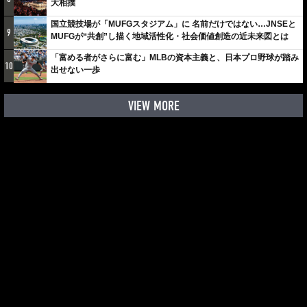
大相撲
国立競技場が「MUFGスタジアム」に 名前だけではない…JNSEと
9
MUFGが“共創”し描く地域活性化・社会価値創造の近未来図とは
「富める者がさらに富む」MLBの資本主義と、日本プロ野球が踏み
10
出せない一歩
VIEW MORE