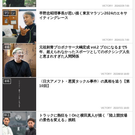
VICTORY
2024/2/29 7:00
早野忠昭理事長が思い描く東京マラソン2024のエキサ
マラソン
イティングレース
VICTORY
2024/1/31 7:00
元祖刺青プロボクサー大嶋宏成 vol.2 プロになるまで5
連載
年、超えられなかったスポーツとしてのボクシング人生
と恵まれすぎた人間関係
VICTORY
2023/8/16 18:00
〈日大アメフト・悪質タックル事件〉の真相を追う【第
連載
10回】
VICTORY
2023/7/21 18:00
トラックに熱狂を！Onと横田真人が描く「陸上競技場
陸上
の景色を変える」挑戦