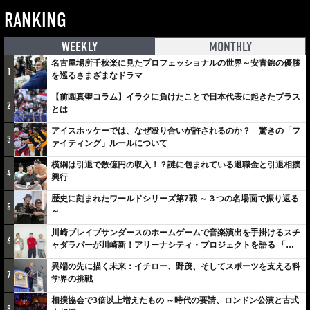
RANKING
WEEKLY
MONTHLY
名古屋場所千秋楽に見たプロフェッショナルの世界～安青錦の優勝
1
を巡るさまざまなドラマ
【前園真聖コラム】イラクに負けたことで日本代表に起きたプラス
2
とは
アイスホッケーでは、なぜ殴り合いが許されるのか？ 驚きの「フ
3
ァイティング」ルールについて
横綱は引退で数億円の収入！？謎に包まれている退職金と引退相撲
4
興行
歴史に刻まれたワールドシリーズ第7戦 ～３つの名場面で振り返る
5
～
川崎ブレイブサンダースのホームゲームで音楽演出を手掛けるスチ
6
ャダラパーが川崎新！アリーナシティ・プロジェクトを語る 「楽
しみでしかないでしょ。川崎は、ずっと成長曲線だから」
異端の先に描く未来：イチロー、野茂、そしてスポーツを支える科
7
学界の挑戦
相撲協会で3倍以上増えたもの ～時代の要請、ロンドン公演と古式
8