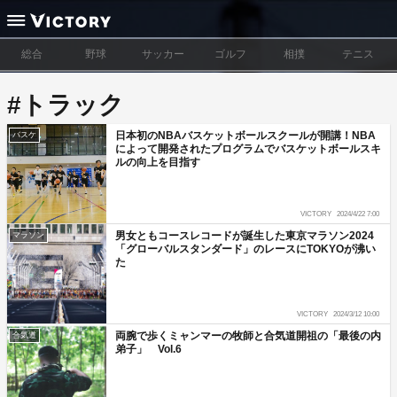
総合
野球
サッカー
ゴルフ
相撲
テニス
#トラック
日本初のNBAバスケットボールスクールが開講！NBA
バスケ
によって開発されたプログラムでバスケットボールスキ
ルの向上を目指す
VICTORY
2024/4/22 7:00
男女ともコースレコードが誕生した東京マラソン2024
マラソン
「グローバルスタンダード」のレースにTOKYOが沸い
た
VICTORY
2024/3/12 10:00
両腕で歩くミャンマーの牧師と合気道開祖の「最後の内
合気道
弟子」 Vol.6