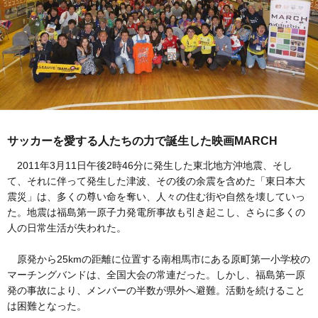
サッカーを愛する人たちの力で誕生した映画MARCH
2011年3月11日午後2時46分に発生した東北地方沖地震、そし
て、それに伴って発生した津波、その後の余震を含めた「東日本大
震災」は、多くの尊い命を奪い、人々の住む街や自然を壊していっ
た。地震は福島第一原子力発電所事故も引き起こし、さらに多くの
人の日常生活が失われた。
原発から25kmの距離に位置する南相馬市にある原町第一小学校の
マーチングバンドは、全国大会の常連だった。しかし、福島第一原
発の事故により、メンバーの半数が県外へ避難。活動を続けること
は困難となった。