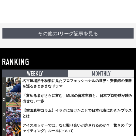
その他のJリーグ記事を見る
RANKING
WEEKLY
MONTHLY
名古屋場所千秋楽に見たプロフェッショナルの世界～安青錦の優勝
1
を巡るさまざまなドラマ
「富める者がさらに富む」MLBの資本主義と、日本プロ野球が踏み
2
出せない一歩
【前園真聖コラム】イラクに負けたことで日本代表に起きたプラス
3
とは
アイスホッケーでは、なぜ殴り合いが許されるのか？ 驚きの「フ
4
ァイティング」ルールについて