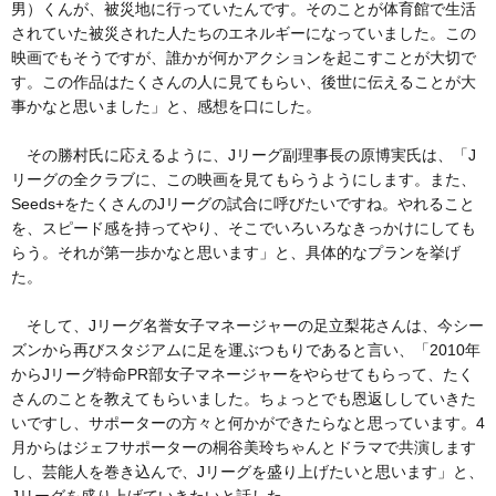
男）くんが、被災地に行っていたんです。そのことが体育館で生活
されていた被災された人たちのエネルギーになっていました。この
映画でもそうですが、誰かが何かアクションを起こすことが大切で
す。この作品はたくさんの人に見てもらい、後世に伝えることが大
事かなと思いました」と、感想を口にした。
その勝村氏に応えるように、Jリーグ副理事長の原博実氏は、「J
リーグの全クラブに、この映画を見てもらうようにします。また、
Seeds+をたくさんのJリーグの試合に呼びたいですね。やれること
を、スピード感を持ってやり、そこでいろいろなきっかけにしても
らう。それが第一歩かなと思います」と、具体的なプランを挙げ
た。
そして、Jリーグ名誉女子マネージャーの足立梨花さんは、今シー
ズンから再びスタジアムに足を運ぶつもりであると言い、「2010年
からJリーグ特命PR部女子マネージャーをやらせてもらって、たく
さんのことを教えてもらいました。ちょっとでも恩返ししていきた
いですし、サポーターの方々と何かができたらなと思っています。4
月からはジェフサポーターの桐谷美玲ちゃんとドラマで共演します
し、芸能人を巻き込んで、Jリーグを盛り上げたいと思います」と、