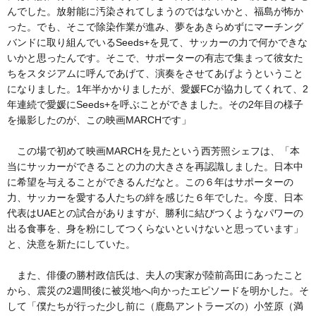
んでした。放射能に汚染されてしまうのではないかと、福島が怖か
った。でも、そこで除染作業が進み、夢をあきらめずにマーチング
バンドに取り組んでいるSeeds+を見て、サッカーの力で何かできな
いかと思ったんです。そこで、サポーターの有志で集まって彼女た
ちをスタジアムに呼んであげて、演奏をさせてあげようということ
になりました。1年半かかりましたが、愛媛FCが協力してくれて、2
年連続で愛媛にSeeds+を呼ぶことができました。その2年目の様子
を撮影したのが、この映画MARCHです」
この場で初めて映画MARCHを見たという西芳照シェフは、「本
当にサッカーができることの力の大きさを再認識しました。日本中
に希望を与えることができるんだなと。この６年はサポーターの
力、サッカーを愛する人たちの絆を感じた６年でした。今度、日本
代表はUAEとの試合がありますが、勝利に結びつくようなパワーの
出る食事を、身を粉にしてつくらないといけないと思っています」
と、決意を新たにしていた。
また、俳優の勝村政信氏は、夫人の実家が陸前高田にあったこと
から、震災の2週間後に被災地へ向かったエピソードを明かした。そ
して「僕たちが行った少し前に（鹿島アントラーズの）小笠原（満