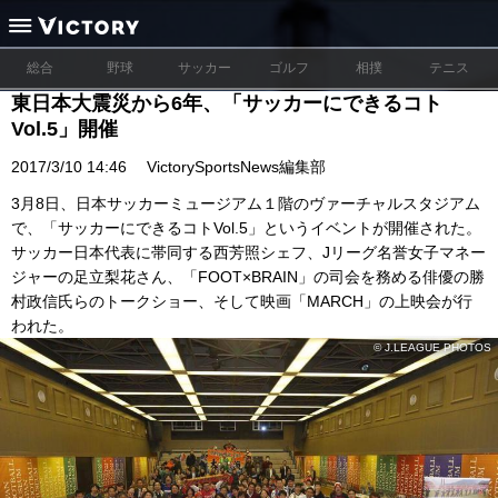
総合
野球
サッカー
ゴルフ
相撲
テニス
東日本大震災から6年、「サッカーにできるコト
Vol.5」開催
2017/3/10 14:46
VictorySportsNews編集部
3月8日、日本サッカーミュージアム１階のヴァーチャルスタジアム
で、「サッカーにできるコトVol.5」というイベントが開催された。
サッカー日本代表に帯同する西芳照シェフ、Jリーグ名誉女子マネー
ジャーの足立梨花さん、「FOOT×BRAIN」の司会を務める俳優の勝
村政信氏らのトークショー、そして映画「MARCH」の上映会が行
われた。
© J.LEAGUE PHOTOS