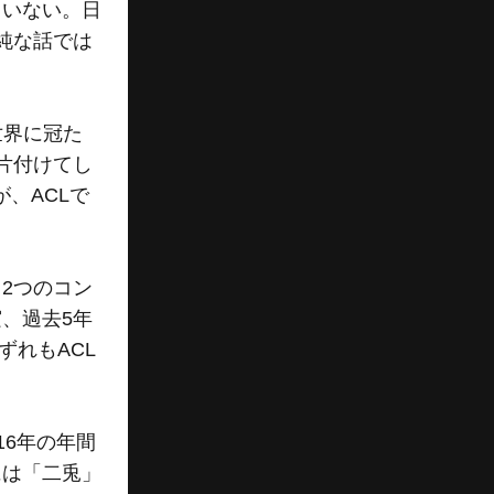
ていない。日
純な話では
世界に冠た
片付けてし
、ACLで
2つのコン
、過去5年
ずれもACL
16年の年間
には「二兎」