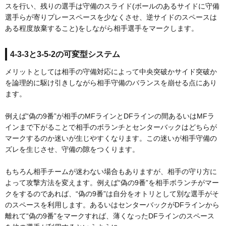
スを行い、残りの選手は守備のスライド(ボールのあるサイドに守備
選手らが寄りプレースペースを少なくさせ、逆サイドのスペースは
ある程度放棄すること)をしながら相手選手をマークします。
4-3-3と3-5-2の可変型システム
メリットとしては相手の守備対応によって中央突破かサイド突破か
を論理的に駆け引きしながら相手守備のバランスを崩せる点にあり
ます。
例えば“偽の9番”が相手のMFラインとDFラインの間あるいはMFラ
インまで下がることで相手のボランチとセンターバックはどちらが
マークするのか迷いが生じやすくなります。この迷いが相手守備の
ズレを生じさせ、守備の隙をつくります。
もちろん相手チームが迷わない場合もありますが、相手の守り方に
よって攻撃方法を変えます。例えば“偽の9番”を相手ボランチがマー
クをするのであれば、“偽の9番”は自分をオトリとして別な選手がそ
のスペースを利用します。あるいはセンターバックがDFラインから
離れて“偽の9番”をマークすれば、薄くなったDFラインのスペース