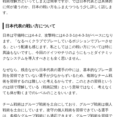
戦術理解力といってしまえば簡単ですが、では日本代表とは具体的
に何が違うのか、日本の戦い方をふまえつつもう少し詳しく話しま
す。
日本代表の戦い方について
日本は守備時には4-4-2、攻撃時には4-2-3-1か4-3-3がベースになり
ます。「なるべくクラブでプレーしているポジションでプレーさせ
る」という配慮も感じます。私としてはこの戦い方については特に
異論もないですし、今回のドイツやチリのようにもっとダイナミッ
クなシステムを導入すべきとも全く思いません。
なぜなら、残念ながら日本代表の選手の中には、基本的なプレー原
則を習得できていない選手が少なからずいるため、複雑なチーム戦
術を習得するのは難しいと考えるからです。このときの習得という
のは頭で理解している（戦術記憶）という意味ではなく、考えなく
ても体が動くまでのレベルのことをいいます。
チーム戦術はグループ戦術を土台にしており、グループ戦術は個人
戦術を土台にしています。攻守の個人戦術を習得できている選手
は、多様なグループ戦術にも適応できます。グループ戦術を習得で