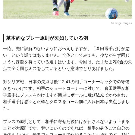
©Getty Images
基本的なプレー原則が欠如している例
一応、先に誤解のないようにお伝えしますが、「倉田選手だけが悪
い」という話ではありません。全体としてみても、少なからず同じ
ような課題を持っている選手はいます。今回は、たまたま2試合の失
点で全く同じミスをしているという意味でとりあげました。
対シリア戦、日本の失点は後半2:41の相手コーナーキックでの守備
がきっかけです。相手のショートコーナーに対して、倉田選手が相
手選手にプレスをかけますが簡単にボールに飛び込んでかわされ、
相手選手は悠々と正確なクロスをゴール前に入れ日本は失点しまし
た。
プレスの原則として、相手に寄せた後にはかわされないよう止まる
ことが大原則です。奪いにいくのであれば、相手の身体ごと自分の
身体をぶつけ、最悪でもファールで止めることも大原則です。1対1