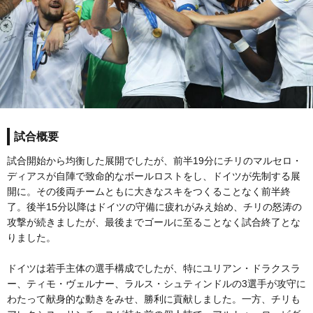
試合概要
試合開始から均衡した展開でしたが、前半19分にチリのマルセロ・
ディアスが自陣で致命的なボールロストをし、ドイツが先制する展
開に。その後両チームともに大きなスキをつくることなく前半終
了。後半15分以降はドイツの守備に疲れがみえ始め、チリの怒涛の
攻撃が続きましたが、最後までゴールに至ることなく試合終了とな
りました。
ドイツは若手主体の選手構成でしたが、特にユリアン・ドラクスラ
ー、ティモ・ヴェルナー、ラルス・シュティンドルの3選手が攻守に
わたって献身的な動きをみせ、勝利に貢献しました。一方、チリも