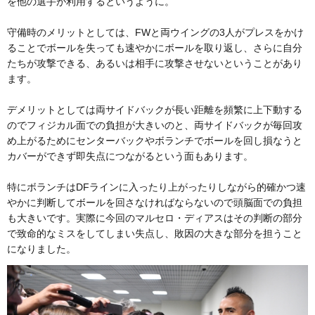
を他の選手が利用するというように。
守備時のメリットとしては、FWと両ウイングの3人がプレスをかけ
ることでボールを失っても速やかにボールを取り返し、さらに自分
たちが攻撃できる、あるいは相手に攻撃させないということがあり
ます。
デメリットとしては両サイドバックが長い距離を頻繁に上下動する
のでフィジカル面での負担が大きいのと、両サイドバックが毎回攻
め上がるためにセンターバックやボランチでボールを回し損なうと
カバーができず即失点につながるという面もあります。
特にボランチはDFラインに入ったり上がったりしながら的確かつ速
やかに判断してボールを回さなければならないので頭脳面での負担
も大きいです。実際に今回のマルセロ・ディアスはその判断の部分
で致命的なミスをしてしまい失点し、敗因の大きな部分を担うこと
になりました。