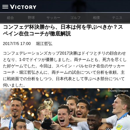
総合
野球
サッカー
ゴルフ
相撲
テニス
コンフェデ杯決勝から、日本は何を学ぶべきか？ス
ペイン在住コーチが徹底解説
2017/7/5 17:00
堀江哲弘
コンフェデレーションズカップ2017決勝はドイツとチリの顔合わせ
となり、1-0でドイツが優勝しました。両チームとも、死力を尽くし
た好ゲームでした。今回は、スペイン・バルセロナ在住のサッカー
コーチ・堀江哲弘さんに、両チームの試合について分析を依頼。主
に戦術面での分析をしつつ、日本代表として学ぶべき部分について
伺いました。
©Getty Images