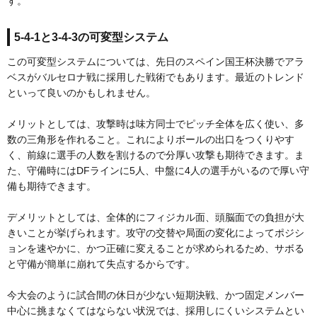
す。
5-4-1と3-4-3の可変型システム
この可変型システムについては、先日のスペイン国王杯決勝でアラ
ベスがバルセロナ戦に採用した戦術でもあります。最近のトレンド
といって良いのかもしれません。
メリットとしては、攻撃時は味方同士でピッチ全体を広く使い、多
数の三角形を作れること。これによりボールの出口をつくりやす
く、前線に選手の人数を割けるので分厚い攻撃も期待できます。ま
た、守備時にはDFラインに5人、中盤に4人の選手がいるので厚い守
備も期待できます。
デメリットとしては、全体的にフィジカル面、頭脳面での負担が大
きいことが挙げられます。攻守の交替や局面の変化によってポジシ
ョンを速やかに、かつ正確に変えることが求められるため、サボる
と守備が簡単に崩れて失点するからです。
今大会のように試合間の休日が少ない短期決戦、かつ固定メンバー
中心に挑まなくてはならない状況では、採用しにくいシステムとい