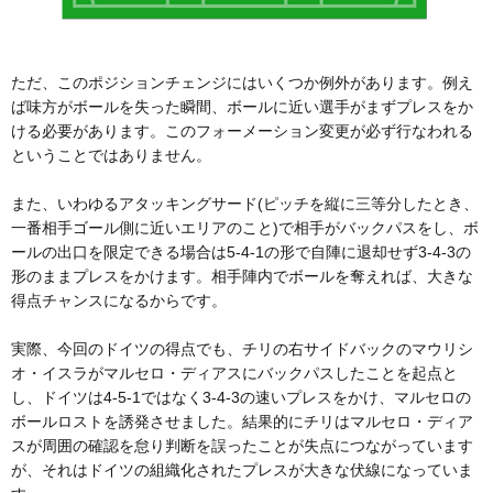
ただ、このポジションチェンジにはいくつか例外があります。例え
ば味方がボールを失った瞬間、ボールに近い選手がまずプレスをか
ける必要があります。このフォーメーション変更が必ず行なわれる
ということではありません。
また、いわゆるアタッキングサード(ピッチを縦に三等分したとき、
一番相手ゴール側に近いエリアのこと)で相手がバックパスをし、ボ
ールの出口を限定できる場合は5-4-1の形で自陣に退却せず3-4-3の
形のままプレスをかけます。相手陣内でボールを奪えれば、大きな
得点チャンスになるからです。
実際、今回のドイツの得点でも、チリの右サイドバックのマウリシ
オ・イスラがマルセロ・ディアスにバックパスしたことを起点と
し、ドイツは4-5-1ではなく3-4-3の速いプレスをかけ、マルセロの
ボールロストを誘発させました。結果的にチリはマルセロ・ディア
スが周囲の確認を怠り判断を誤ったことが失点につながっています
が、それはドイツの組織化されたプレスが大きな伏線になっていま