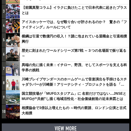
【前園真聖コラム】イラクに負けたことで日本代表に起きたプラス
3
とは
アイスホッケーでは、なぜ殴り合いが許されるのか？ 驚きの「フ
4
ァイティング」ルールについて
横綱は引退で数億円の収入！？謎に包まれている退職金と引退相撲
5
興行
歴史に刻まれたワールドシリーズ第7戦 ～３つの名場面で振り返る
6
～
異端の先に描く未来：イチロー、野茂、そしてスポーツを支える科
7
学界の挑戦
川崎ブレイブサンダースのホームゲームで音楽演出を手掛けるスチ
8
ャダラパーが川崎新！アリーナシティ・プロジェクトを語る 「楽
しみでしかないでしょ。川崎は、ずっと成長曲線だから」
国立競技場が「MUFGスタジアム」に 名前だけではない…JNSEと
9
MUFGが“共創”し描く地域活性化・社会価値創造の近未来図とは
相撲協会で3倍以上増えたもの ～時代の要請、ロンドン公演と古式
10
大相撲
VIEW MORE