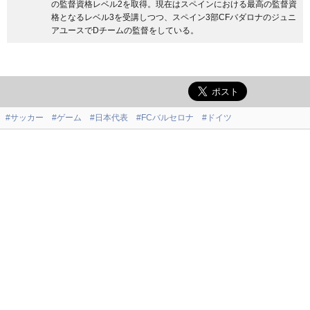
の監督資格レベル2を取得。現在はスペインにおける最高の監督資
格となるレベル3を受講しつつ、スペイン3部CFバダロナのジュニ
アユースでDチームの監督をしている。
#サッカー
#ゲーム
#日本代表
#FCバルセロナ
#ドイツ