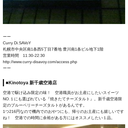
ーー
Curry Di.SAVoY
札幌市中央区南1条西5丁目7番地 豊川南1条ビル地下1階
営業時間 11:30-22:30
http://www.curry-disavoy.com/access.php
ーー
■Kinotoya 新千歳空港店
空港で駆け込み限定の味！ 空港職員がお土産にしたいスイーツ
NO.１にも選ばれている『焼きたてチーズタルト』。新千歳空港限
定のブルーベリーチーズタルトがあるんです。
1つ216円なので機内でのおやつにも、帰りのお土産にも嬉しいです
ね！ 空港での時間に余裕がある方にはオススメしたい１品。