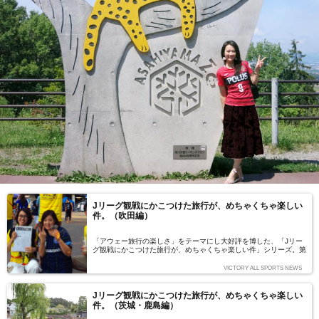
Jリーグ観戦にかこつけた旅行が、めちゃくちゃ楽しい
件。（吹田編）
「アウェー旅行の楽しさ」をテーマにし大好評を博した、「Jリー
グ観戦にかこつけた旅行が、めちゃくちゃ楽しい件」シリーズ。第
二弾となる今回は、大阪編です。Jユニ女子会に所属する柏レイソ
ルサポ・下高原充子（しもたかはらあつこ）さんにレポをお願いし
VICTORY ALL SPORTS NEWS
ました（写真・文／下高原充子）
Jリーグ観戦にかこつけた旅行が、めちゃくちゃ楽しい
件。（茨城・鹿島編）