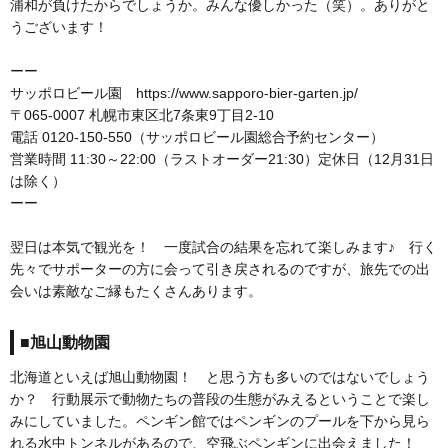
浦和が負けたからでしょうか。みんな優しかった（笑）。ありがと
うございます！
ーー
サッポロビール園 https://www.sapporo-bier-garten.jp/
〒065-0007 札幌市東区北7条東9丁目2-10
電話 0120-150-550（サッポロビール園総合予約センター）
営業時間 11:30～22:00（ラストオーダー21:30）定休日（12月31日
は除く）
ーー
翌日は本気で観光を！ 一度試合の結果を忘れて楽しみます♪ 行く
先々でサポーターの方に会って引き戻されるのですが、旅先での出
会いは素敵なご縁もたくさんあります。
■旭山動物園
北海道といえば旭山動物園！ と思う方も多いのではないでしょう
か？ 行動展示で動物たちの普段の生態がみえるということで楽し
みにしていました。ペンギン館ではペンギンのプールを下から見ら
れる水中トンネルがあるので、空飛ぶペンギンに出会えました！