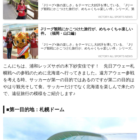
「Jリーグ×旅の楽しさ」をテーマに大好評を博している、「Jリー
グ観戦にかこつけた旅行が、めちゃくちゃ楽しい件」シリーズ。第
三弾となる今回は、茨城・鹿島編です。Jユニ女子会に所属する鹿
島アントラーズサポ・児玉弥生さんにレポをお願いしました。今回
VICTORY ALL SPORTS NEWS
は、アウェーではなくホーム。茨城出身とはいえ東京在住の児玉さ
んにとっては、鹿島に行くのはホームとはいえ片道100キロ、ちょ
っとした旅行です。そして、カシマスタジアムまでの「よりみち」
Jリーグ観戦にかこつけた旅行が、めちゃくちゃ楽しい
には魅力がいっぱい！ さっそくご覧ください。（写真・文／児玉
件。（福岡・山口編）
弥生）
「Jリーグ×旅の楽しさ」をテーマにし大好評を博している、「Jリ
ーグ観戦にかこつけた旅行が、めちゃくちゃ楽しい件」シリーズ。
第四弾となる今回は、当シリーズ初めてのJ2観戦となる福岡・山
口編です。Jユニ女子会に所属する名古屋グランパスサポ・大下あ
VICTORY ALL SPORTS NEWS
りかさんにレポをお願いしました。（写真・文／大下ありか）
こんにちは、浦和レッズサポの木下紗安佳です！ 先日アウェー札
幌戦への参戦のために北海道へ行ってきました。遠方アウェー参戦
を考える時、サッカーが第一の目的ではあるのですが第二の目的は
やはり観光そして食。サッカーだけでなく北海道を楽しんで来たの
で、遠征旅行の模様をご紹介します♪
■第一目的地：札幌ドーム