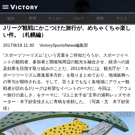
総合
野球
サッカー
ゴルフ
相撲
テニス
Jリーグ観戦にかこつけた旅行が、めちゃくちゃ楽し
い件。（札幌編）
2017/8/18 11:30
VictorySportsNews編集部
“スポーツツーリズム”という言葉をご存知だろうか。スポーツイベ
ントの観戦者、参加者と開催地周辺の観光を融合させ、経済への波
及効果を目指す取り組みのことだ。2011年6月には、観光庁が「ス
ポーツツーリズム推進基本方針」を取りまとめており、地域振興へ
の寄与が期待される。そして、言うまでもなく各地域にアウェー観
戦者が訪れるJリーグは有望なイベントの一つだ。今回は、「アウェ
ー旅行の楽しさ」をテーマに、“Jユニ女子会”主宰の浦和レッズサポ
ーター・木下紗安佳さんに寄稿を依頼した。（写真・文 木下紗安
佳）
©木下紗安佳