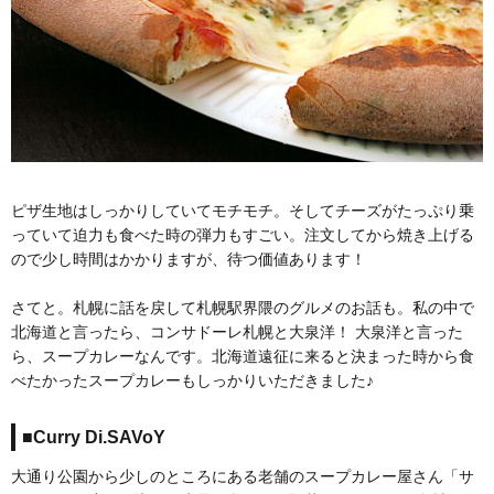
ピザ生地はしっかりしていてモチモチ。そしてチーズがたっぷり乗
っていて迫力も食べた時の弾力もすごい。注文してから焼き上げる
ので少し時間はかかりますが、待つ価値あります！
さてと。札幌に話を戻して札幌駅界隈のグルメのお話も。私の中で
北海道と言ったら、コンサドーレ札幌と大泉洋！ 大泉洋と言った
ら、スープカレーなんです。北海道遠征に来ると決まった時から食
べたかったスープカレーもしっかりいただきました♪
■Curry Di.SAVoY
大通り公園から少しのところにある老舗のスープカレー屋さん「サ