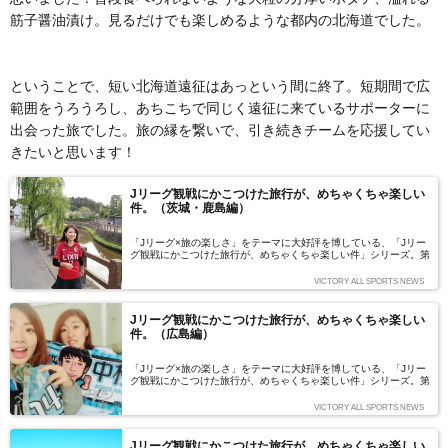
筋子醤油漬け。見るだけでも楽しめるような都内の北海道でした。
ということで、短い北海道遠征はあっという間に終了。短期間で広
範囲をうろうろし、あちこちで同じく遠征に来ているサポーターに
出会った旅でした。旅の縁を繋いで、引き続きチームを応援してい
きたいと思います！
Jリーグ観戦にかこつけた旅行が、めちゃくちゃ楽しい
件。（茨城・鹿島編）
「Jリーグ×旅の楽しさ」をテーマに大好評を博している、「Jリー
グ観戦にかこつけた旅行が、めちゃくちゃ楽しい件」シリーズ。第
三弾となる今回は、茨城・鹿島編です。Jユニ女子会に所属する鹿
島アントラーズサポ・児玉弥生さんにレポをお願いしました。今回
VICTORY ALL SPORTS NEWS
は、アウェーではなくホーム。茨城出身とはいえ東京在住の児玉さ
んにとっては、鹿島に行くのはホームとはいえ片道100キロ、ちょ
っとした旅行です。そして、カシマスタジアムまでの「よりみち」
Jリーグ観戦にかこつけた旅行が、めちゃくちゃ楽しい
には魅力がいっぱい！ さっそくご覧ください。（写真・文／児玉
件。（広島編）
弥生）
「Jリーグ×旅の楽しさ」をテーマに大好評を博している、「Jリー
グ観戦にかこつけた旅行が、めちゃくちゃ楽しい件」シリーズ。第
五回となる今回は、広島編です。今回は初めて、いつもお世話にな
っているJユニ女子会さんではなく、やはりいつもお世話になって
VICTORY ALL SPORTS NEWS
いる帝京大・大山高先生のゼミ生である山田恭子さん・岸春菜さん
にレポをお願いしました。関東在住の川崎サポである2人にとっ
て、初の広島遠征は魅力いっぱいの旅になったようです。（写真・
Jリーグ観戦にかこつけた旅行が、めちゃくちゃ楽しい