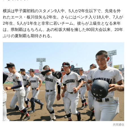
横浜は甲子園初戦のスタメン9人中、5人が2年生以下で、先発を外
れたエース・板川佳矢も2年生。さらにはベンチ入り18人中、7人が
2年生、5人が1年生と非常に若いチーム。彼らが上級生となる来年
は、県制覇はもちろん、あの松坂大輔を擁した80回大会以来、20年
ぶりの夏制覇も期待される。
共同通信