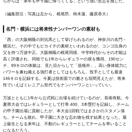
らからは「来年も甲子園に帰ってくる」という強い意志を感じた。
（編集部注：写真は左から、根尾昂、柿木蓮、藤原恭大）
名門・横浜には将来性ナンバーワンの素材も
「西」の大阪桐蔭の対抗馬として挙げられるのが、神奈川の名門・
横浜だ。その中でもピカイチの素材といわれるのが、コンゴ出身の
父を持つ万波中正。大阪桐蔭の根尾同様、中学時代からその才能は
高く評価され、同校でも1年からレギュラーの座を獲得。190セン
チ、89キロの体躯は、見た目からして「規格外」。高い身体能力に
パワーを兼ね備える強打者としてはもちろん、投手としても最速
146キロを記録する。今夏は技術面での脆さも垣間見えたが、将来
性でいえばミレニアム世代でもナンバーワンといっていい。
万波とともに1年から公式戦に出場を続けているのが、長南有航。今
夏県大会ではレギュラーとして打率.400、3本塁打を記録し、チーム
の甲子園出場に貢献したが、本大会1回戦ではまさかのスタメン落
ち。チームも敗れ、甲子園に大きな忘れ物を残す結果となった。最
上級生となる来年は、不動のレギュラーとしてチームを率いること
になるだろう。