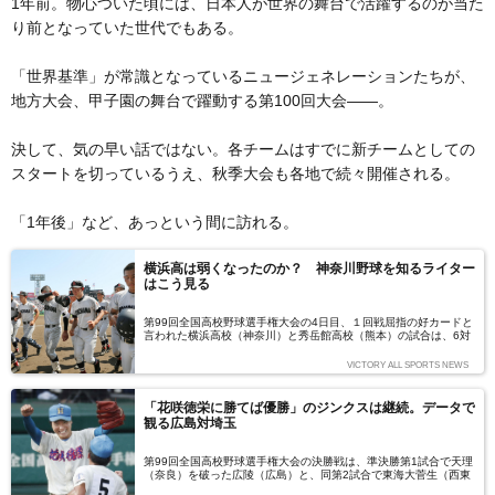
1年前。物心ついた頃には、日本人が世界の舞台で活躍するのが当た
り前となっていた世代でもある。
「世界基準」が常識となっているニュージェネレーションたちが、
地方大会、甲子園の舞台で躍動する第100回大会――。
決して、気の早い話ではない。各チームはすでに新チームとしての
スタートを切っているうえ、秋季大会も各地で続々開催される。
「1年後」など、あっという間に訪れる。
横浜高は弱くなったのか？ 神奈川野球を知るライター
はこう見る
第99回全国高校野球選手権大会の4日目、１回戦屈指の好カードと
言われた横浜高校（神奈川）と秀岳館高校（熊本）の試合は、6対
4で秀岳館の勝利に終わった。敗れた横浜は、2回戦で敗退した昨
年同様、甲子園の大舞台で思うような結果を残すことはできなかっ
VICTORY ALL SPORTS NEWS
た。激戦区神奈川を勝ち抜いても、常に「甲子園での結果」を求め
られる横浜高校のジレンマ。横浜は弱くなったのか？ 平田徹監督
就任3年目の変化とこれからを、神奈川の高校野球を長く取材し、
「花咲徳栄に勝てば優勝」のジンクスは継続。データで
『高校野球 神奈川を戦う監督たち』などの著作のあるスポーツラ
観る広島対埼玉
イター・大利実氏に寄稿いただいた。（文＝大利実）
第99回全国高校野球選手権大会の決勝戦は、準決勝第1試合で天理
（奈良）を破った広陵（広島）と、同第2試合で東海大菅生（西東
京）との激闘を延長の末制した花咲徳栄（埼玉）の対戦となった。