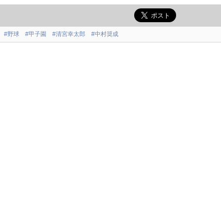
#野球
#甲子園
#清宮幸太郎
#中村奨成