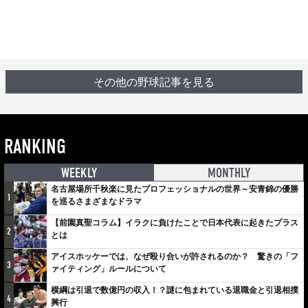
その他の野球記事を見る
RANKING
WEEKLY
MONTHLY
名古屋場所千秋楽に見たプロフェッショナルの世界～安青錦の優勝
1
を巡るさまざまなドラマ
【前園真聖コラム】イラクに負けたことで日本代表に起きたプラス
2
とは
アイスホッケーでは、なぜ殴り合いが許されるのか？ 驚きの「フ
3
ァイティング」ルールについて
横綱は引退で数億円の収入！？謎に包まれている退職金と引退相撲
4
興行