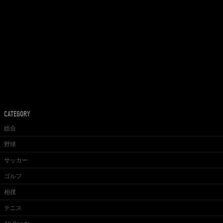
CATEGORY
総合
野球
サッカー
ゴルフ
相撲
テニス