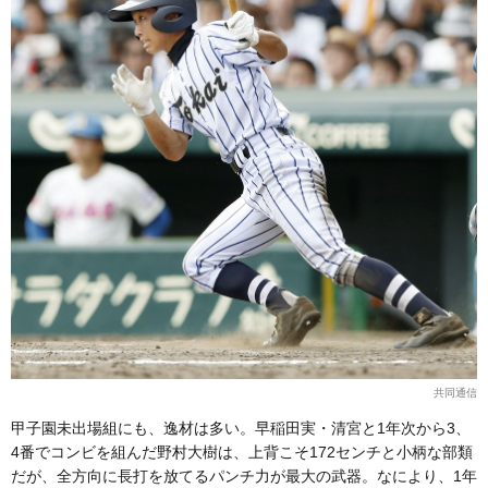
共同通信
甲子園未出場組にも、逸材は多い。早稲田実・清宮と1年次から3、
4番でコンビを組んだ野村大樹は、上背こそ172センチと小柄な部類
だが、全方向に長打を放てるパンチ力が最大の武器。なにより、1年