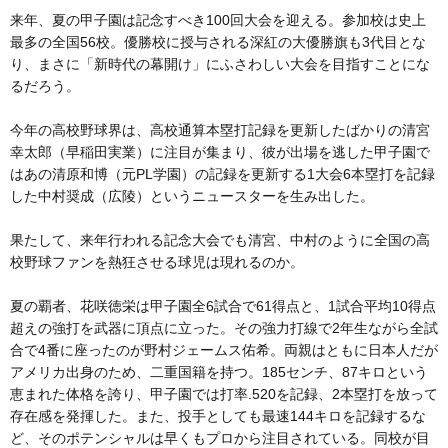
来年、夏の甲子園は記念すべき100回大会を迎える。参加校は史上
最多の全国56校。優勝校に授与される深紅の大優勝旗も3代目とな
り、まさに「新時代の幕開け」にふさわしい大会を目指すことにな
るだろう。
今年の高校野球界は、高校通算本塁打記録を更新したばかりの清宮
幸太郎（早稲田実業）に注目が集まり、彼が出場を逃した甲子園で
はあの清原和博（元PL学園）の記録を更新する1大会6本塁打を記録
した中村奨成（広陵）というニュースターを生み出した。
果たして、来年行われる記念大会でも清宮、中村のように全国の高
校野球ファンを熱狂させる球児は現れるのか。
夏の覇者、花咲徳栄は甲子園全6試合で61得点と、1試合平均10得点
超えの強打を武器に頂点に立った。その強力打線で2年生ながら全試
合で4番に座ったのが野村ジェームス佑希。両親はともに日本人だが
アメリカ出身のため、二重国籍を持つ。185センチ、87キロという
恵まれた体格を誇り、甲子園では打率.520を記録、2本塁打を放って
存在感を発揮した。また、投手としても最速144キロを記録するな
ど、そのポテンシャルは早くもプロから注目されている。同校が目