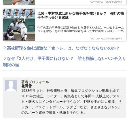
世代を代表するスター選手“清宮不在”がクローズアップされていた
VICTORY ALL SPORTS NEWS
大会前と打って変わって、ホームラン記録を塗り替える新たなスタ
ー誕生、積極的な打撃戦で盛り上がる夏の甲子園はいよいよあと1
試合を残すのみとなった。
広陵・中村奨成は新たな捕手像を描けるか？ 強打の捕
手を待ち受ける試練
今年の夏の甲子園の話題を独占した選手といえば、一大会６ホーム
ランを放ち、あの清原和博の記録を破った中村奨成（広陵）。一気
にドラフトの目玉に躍り出たスター選手候補には、久しぶりの強打
の捕手、さらに守って、走れる三拍子揃った新たな捕手像を切り開
VICTORY ALL SPORTS NEWS
くのでは？という期待すらある。プロ入りを明言した中村選手の可
能性、彼の行く手に待ち受けるであろう試練とは？（文＝小林信
高校野球を蝕む過激な「食トレ」は、なぜなくならないのか？
也）
なぜ「2人だけ」甲子園に行けない？ 誰も指摘しないベンチ入り
制限の怪
著者プロフィール
花田雪
1983年生まれ。神奈川県出身。編集プロダクション勤務を経て、
2015年に独立。ライター、編集者として年間50人以上のアスリー
ト・著名人にインタビューを行うなど、野球を中心に大相撲、サ
ッカー、バスケットボール、ラグビーなど、さまざまなジャンル
のスポーツ媒体で編集・執筆を手がける。