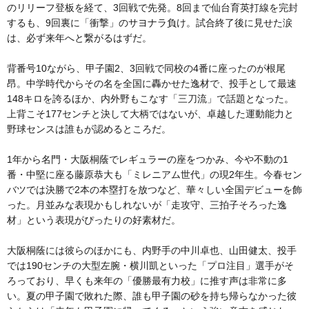
のリリーフ登板を経て、3回戦で先発。8回まで仙台育英打線を完封
するも、9回裏に「衝撃」のサヨナラ負け。試合終了後に見せた涙
は、必ず来年へと繋がるはずだ。
背番号10ながら、甲子園2、3回戦で同校の4番に座ったのが根尾
昂。中学時代からその名を全国に轟かせた逸材で、投手として最速
148キロを誇るほか、内外野もこなす「三刀流」で話題となった。
上背こそ177センチと決して大柄ではないが、卓越した運動能力と
野球センスは誰もが認めるところだ。
1年から名門・大阪桐蔭でレギュラーの座をつかみ、今や不動の1
番・中堅に座る藤原恭大も「ミレニアム世代」の現2年生。今春セン
バツでは決勝で2本の本塁打を放つなど、華々しい全国デビューを飾
った。月並みな表現かもしれないが「走攻守、三拍子そろった逸
材」という表現がぴったりの好素材だ。
大阪桐蔭には彼らのほかにも、内野手の中川卓也、山田健太、投手
では190センチの大型左腕・横川凱といった「プロ注目」選手がそ
ろっており、早くも来年の「優勝最有力校」に推す声は非常に多
い。夏の甲子園で敗れた際、誰も甲子園の砂を持ち帰らなかった彼