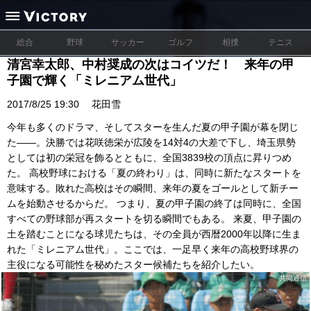
総合
野球
サッカー
ゴルフ
相撲
テニス
清宮幸太郎、中村奨成の次はコイツだ！ 来年の甲
子園で輝く「ミレニアム世代」
2017/8/25 19:30
花田雪
今年も多くのドラマ、そしてスターを生んだ夏の甲子園が幕を閉じ
た――。決勝では花咲徳栄が広陵を14対4の大差で下し、埼玉県勢
としては初の栄冠を飾るとともに、全国3839校の頂点に昇りつめ
た。 高校野球における「夏の終わり」は、同時に新たなスタートを
意味する。敗れた高校はその瞬間、来年の夏をゴールとして新チー
ムを始動させるからだ。 つまり、夏の甲子園の終了は同時に、全国
すべての野球部が再スタートを切る瞬間でもある。 来夏、甲子園の
土を踏むことになる球児たちは、その全員が西暦2000年以降に生ま
れた「ミレニアム世代」。ここでは、一足早く来年の高校野球界の
主役になる可能性を秘めたスター候補たちを紹介したい。
共同通信