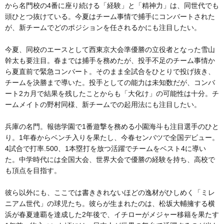
から名門校の4番に座り続ける「経験」と「精神力」は、同世代でも
頭ひとつ抜けている。今夏はチーム事情で捕手にコンバートされた
が、新チームでどのポジションを任されるかにも注目したい。
今夏、同校のエースとして西東京大会準優勝の立役者となった雪山
幹太も要注目。春までは捕手を務めたが、投手不足のチーム事情か
ら夏直前で緊急コンバート。そのまま全試合をひとりで投げ抜き、
チームを決勝まで導いた。投手としての能力は未知数だが、コンバ
ート2カ月で結果を残したことからも「大化け」の可能性は十分。チ
ームメイトの野村同様、新チームでの起用法にも注目したい。
兵庫の名門。報徳学園で1番遊撃を務める小園海斗も注目選手のひと
り。1年春からベンチ入りを果たし、今春センバツで全国デビュー。
4試合で打率.500、1本塁打を放つ活躍でチームをベスト4に導い
た。中学時代には全国大会、世界大会で優勝の経験を持ち、高校で
も頂点を目指す。
彼ら以外にも、ここでは書ききれないほどの逸材がひしめく「ミレ
ニアム世代」の球児たち。彼らが生まれたのは、松坂大輔擁する横
浜が春夏連覇を達成した2年後で、イチローがメジャー移籍を果たす