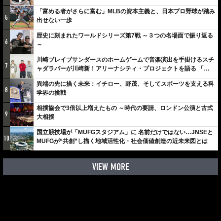
「富める者がさらに富む」MLBの資本主義と、日本プロ野球が踏み
5
出せない一歩
歴史に刻まれたワールドシリーズ第7戦 ～３つの名場面で振り返る
6
～
川崎ブレイブサンダースのホームゲームで音楽演出を手掛けるスチ
7
ャダラパーが川崎新！アリーナシティ・プロジェクトを語る 「楽
しみでしかないでしょ。川崎は、ずっと成長曲線だから」
異端の先に描く未来：イチロー、野茂、そしてスポーツを支える科
8
学界の挑戦
相撲協会で3倍以上増えたもの ～時代の要請、ロンドン公演と古式
9
大相撲
国立競技場が「MUFGスタジアム」に 名前だけではない…JNSEと
10
MUFGが“共創”し描く地域活性化・社会価値創造の近未来図とは
VIEW MORE