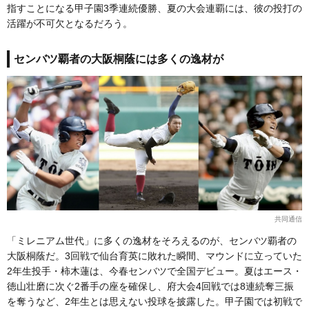
指すことになる甲子園3季連続優勝、夏の大会連覇には、彼の投打の
活躍が不可欠となるだろう。
センバツ覇者の大阪桐蔭には多くの逸材が
共同通信
「ミレニアム世代」に多くの逸材をそろえるのが、センバツ覇者の
大阪桐蔭だ。3回戦で仙台育英に敗れた瞬間、マウンドに立っていた
2年生投手・柿木蓮は、今春センバツで全国デビュー。夏はエース・
徳山壮磨に次ぐ2番手の座を確保し、府大会4回戦では8連続奪三振
を奪うなど、2年生とは思えない投球を披露した。甲子園では初戦で