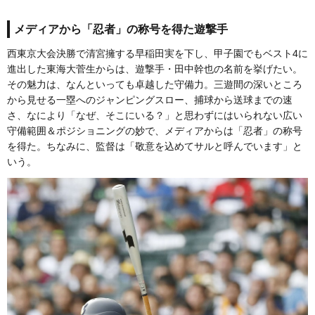
メディアから「忍者」の称号を得た遊撃手
西東京大会決勝で清宮擁する早稲田実を下し、甲子園でもベスト4に
進出した東海大菅生からは、遊撃手・田中幹也の名前を挙げたい。
その魅力は、なんといっても卓越した守備力。三遊間の深いところ
から見せる一塁へのジャンピングスロー、捕球から送球までの速
さ、なにより「なぜ、そこにいる？」と思わずにはいられない広い
守備範囲＆ポジショニングの妙で、メディアからは「忍者」の称号
を得た。ちなみに、監督は「敬意を込めてサルと呼んでいます」と
いう。