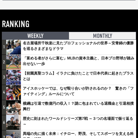
RANKING
WEEKLY
MONTHLY
名古屋場所千秋楽に見たプロフェッショナルの世界～安青錦の優勝
1
を巡るさまざまなドラマ
「富める者がさらに富む」MLBの資本主義と、日本プロ野球が踏み
2
出せない一歩
【前園真聖コラム】イラクに負けたことで日本代表に起きたプラス
3
とは
アイスホッケーでは、なぜ殴り合いが許されるのか？ 驚きの「フ
4
ァイティング」ルールについて
横綱は引退で数億円の収入！？謎に包まれている退職金と引退相撲
5
興行
歴史に刻まれたワールドシリーズ第7戦 ～３つの名場面で振り返る
6
～
異端の先に描く未来：イチロー、野茂、そしてスポーツを支える科
7