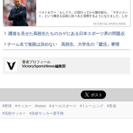
一樹)
ベストセラー「もしドラ」が流行ってから随分経ち、「マネジメン
ト」という概念も以前に比べると浸透するようになりました。しか
しながら、スポーツ界とりわけ学生スポーツにおけるマネージャー
の役割は、「マネジメント」のそれとはかけ離れているように思い
VICTORY ALL SPORTS NEWS
ます。どうしてこの乖離は生まれたのでしょうか？ 帝京大学経済
学部准教授であり、VICTORYプロクリックス大山高氏（スポーツ
躍進を見せた高校生たちのカゲにある日本スポーツ界の問題点
科学博士）に解説を依頼しました。（文：大山高）
チーム名で進路は決めない 高校生、大学生の「蹴活」事情
著者プロフィール
VictorySportsNews編集部
#野球
#サッカー
#news
#オールスポーツ
#トレーニング
#育成
#高校サッカー
#高校サッカー選手権