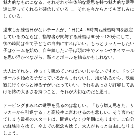
魅力的なものになる。それぞれが主体的な意思を持つ魅力的な選手
達に育ってくれると確信しているし、それを今からとても楽しみに
している。
週末しか練習日がないチームが、1日に4～5時間も練習時間を設定
しているのならば、指導者が関与する練習は90分～120分にして、
後の時間は全て子どもの自由にすればいい。もっとサッカーしたい
子はゲームを始め、自主練したい子は頭の中でメッシやネイマール
を思い浮かべながら、黙々とボールを触るかもしれない。
大人はそれを、ゆっくり眺めていればいいじゃないですか。ドッジ
ボールを始める子だっているかもしれないし、用があるから、映画
観に行くからと帰る子がいたっていい。それをあっさり許容してあ
げる懐の大きさを持つこと、それが大切なのだと思う。
テーピングまみれの選手を見るのは悲しい。「もう燃え尽きた、サ
ッカーから引退する」と高校生に言わせるのも悲しい。そう言わせ
てしまう最初のスタートは、間違いなく少年期にあります。ご自分
の経験則を捨て、今までの概念も捨て、大人がもっと自由になりま
しょう。