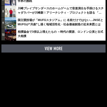
学界の挑戦
川崎ブレイブサンダースのホームゲームで音楽演出を手掛けるスチ
8
ャダラパーが川崎新！アリーナシティ・プロジェクトを語る 「楽
しみでしかないでしょ。川崎は、ずっと成長曲線だから」
国立競技場が「MUFGスタジアム」に 名前だけではない…JNSEと
9
MUFGが“共創”し描く地域活性化・社会価値創造の近未来図とは
相撲協会で3倍以上増えたもの ～時代の要請、ロンドン公演と古式
10
大相撲
VIEW MORE