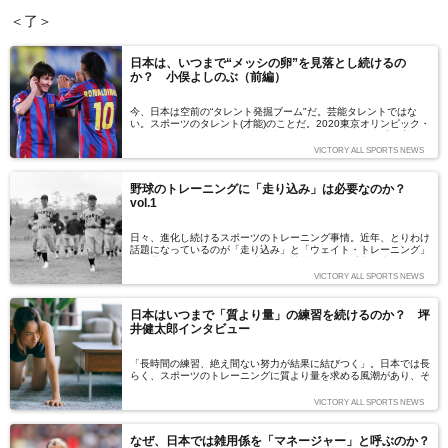
＜了＞
日本は、いつまで“メッシの卵”を見落とし続けるの
か？ 小俣よしのぶ（前編）
今、日本は空前の“タレント発掘ブーム"だ。芸能タレントではな
い。スポーツのタレント(才能)のことだ。2020東京オリンピック・
パラリンピックなどの国際競技大会でメダルを獲れる選手の育成を
目指し、才能ある成長期の選手を発掘・育成する事業が、国家予算
VICTORY ALL SPORTS NEWS
で行われている。タレント発掘が活発になるほど、日本のスポーツ
が強くなる。そのような社会の風潮に異を唱えるのが、選抜育成シ
ステム研究家の小俣よしのぶ氏だ。その根拠を語ってもらった。
野球のトレーニングに「走り込み」は必要なのか？
（取材・文：出川啓太）
vol.1
日々、進化し続けるスポーツのトレーニング事情。近年、とりわけ
話題になっているのが「走り込み」と「ウェイト・トレーニング」
の是非をめぐる問題だ。野球という競技において「走り込み」はそ
れほど効果がなく、「ウェイト・トレーニング」にもっとしっかり
VICTORY ALL SPORTS NEWS
取り組むべき、という考え方が広まってきている。
日本はいつまで「質より量」の練習を続けるのか？ 坪
井健太郎インタビュー
「長時間の練習、絶え間ない努力が結果に結びつく」。日本では長
らく、スポーツのトレーニングに質より量を求める風潮があり、そ
の傾向は現在も続いています。結果として、猛暑の中での練習によ
る事故、罰走を課せられた選手が重体になる事件など、痛ましいニ
VICTORY ALL SPORTS NEWS
ュースが後を絶ちません。 海外に目を移せば、十分な休養、最適
な負荷がトレーニングに必要な要素という認識がスポーツ界でもス
タンダードになっています。サッカー大国・スペインで育成年代の
なぜ、日本では雑用係を「マネージャー」と呼ぶのか？
コーチを務める坪井健太郎氏にお話を伺いました。(取材・文:大塚