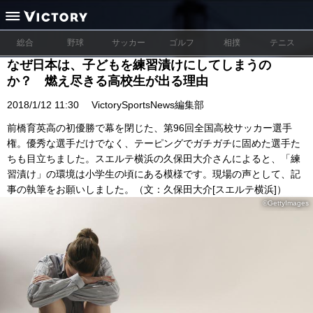
総合
野球
サッカー
ゴルフ
相撲
テニス
なぜ日本は、子どもを練習漬けにしてしまうの
か？ 燃え尽きる高校生が出る理由
2018/1/12 11:30
VictorySportsNews編集部
前橋育英高の初優勝で幕を閉じた、第96回全国高校サッカー選手
権。優秀な選手だけでなく、テーピングでガチガチに固めた選手た
ちも目立ちました。スエルテ横浜の久保田大介さんによると、「練
習漬け」の環境は小学生の頃にある模様です。現場の声として、記
事の執筆をお願いしました。（文：久保田大介[スエルテ横浜]）
©GettyImages