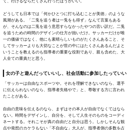
て、行けるならたくさん行ったほうがいい。
どうしても日本では「何かひとつに打ち込むことが美徳」のような
風潮がある。「二兎を追う者は一兎をも得ず」なんて言葉もある
が、そんなのは二兎を追う意思すらなかったやつの言い訳だ。二兎
を追うための時間のデザインの仕方が拙いだけ。サッカーだけが唯
一の価値ではなく、他にも素晴らしいものがたくさんあること、そ
してサッカーよりも大切なことが世の中にはたくさんあるんだよと
いうことを教えるのも指導者の重要な役割であり、親も含めた、大
人全ての重責だと思う。
女の子と遊んだっていいし、社会活動に参加したっていい
「サッカーは自由なスポーツや。それを理解できないのなら、選手
に伝えられないのなら、指導者失格やで」と、尊敬する方に言われ
たことがある。
自由の意味を伝えるのなら、まずはその本人が自由でなくてはなら
ない。時間をデザインし、自分を、そして人生そのものをコーディ
ネートする。それこそが真の自由だと自分は思う。しかしそんな観
点や発想のカケラもない「不自由な」大人が、指導者側の多数を占