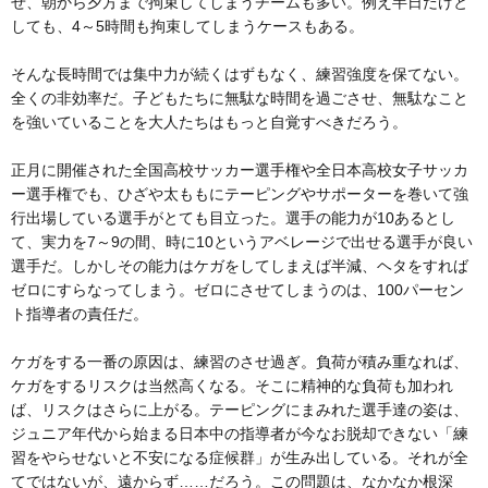
せ、朝から夕方まで拘束してしまうチームも多い。例え半日だけと
しても、4～5時間も拘束してしまうケースもある。
そんな長時間では集中力が続くはずもなく、練習強度を保てない。
全くの非効率だ。子どもたちに無駄な時間を過ごさせ、無駄なこと
を強いていることを大人たちはもっと自覚すべきだろう。
正月に開催された全国高校サッカー選手権や全日本高校女子サッカ
ー選手権でも、ひざや太ももにテーピングやサポーターを巻いて強
行出場している選手がとても目立った。選手の能力が10あるとし
て、実力を7～9の間、時に10というアベレージで出せる選手が良い
選手だ。しかしその能力はケガをしてしまえば半減、ヘタをすれば
ゼロにすらなってしまう。ゼロにさせてしまうのは、100パーセン
ト指導者の責任だ。
ケガをする一番の原因は、練習のさせ過ぎ。負荷が積み重なれば、
ケガをするリスクは当然高くなる。そこに精神的な負荷も加われ
ば、リスクはさらに上がる。テーピングにまみれた選手達の姿は、
ジュニア年代から始まる日本中の指導者が今なお脱却できない「練
習をやらせないと不安になる症候群」が生み出している。それが全
てではないが、遠からず……だろう。この問題は、なかなか根深