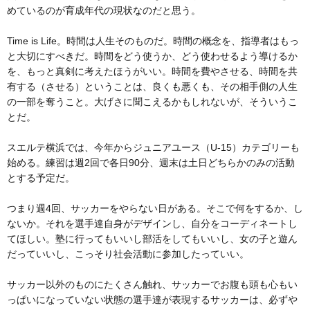
めているのが育成年代の現状なのだと思う。
Time is Life。時間は人生そのものだ。時間の概念を、指導者はもっ
と大切にすべきだ。時間をどう使うか、どう使わせるよう導けるか
を、もっと真剣に考えたほうがいい。時間を費やさせる、時間を共
有する（させる）ということは、良くも悪くも、その相手側の人生
の一部を奪うこと。大げさに聞こえるかもしれないが、そういうこ
とだ。
スエルテ横浜では、今年からジュニアユース（U-15）カテゴリーも
始める。練習は週2回で各日90分、週末は土日どちらかのみの活動
とする予定だ。
つまり週4回、サッカーをやらない日がある。そこで何をするか、し
ないか。それを選手達自身がデザインし、自分をコーディネートし
てほしい。塾に行ってもいいし部活をしてもいいし、女の子と遊ん
だっていいし、こっそり社会活動に参加したっていい。
サッカー以外のものにたくさん触れ、サッカーでお腹も頭も心もい
っぱいになっていない状態の選手達が表現するサッカーは、必ずや