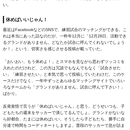
い。
休めばいいじゃん！
最近はFacebookなどのSNSで、練習試合のマッチングができる。こ
れは本当にあった話なのだが、一昨年12月に「12月28日、活動でき
るグランドがありません。どなたか試合に呼んでくれないでしょう
か！」という、切実さを感じさせる投稿が載っていた。
「おいおい、もう休めよ！」とスマホを見ながら思わずツッコミを
入れたのだけれど、この方は冗談でもなんでもなく「試合させた
い」「練習させたい」と本気で思って投稿していたわけだ。このケ
ースだけでなく、一年中ずっとあらゆるマッチングサイトでいろい
ろなチームから「グランドがありません、試合に呼んで下さい！」
ばかり。
反発覚悟で言うが「休めばいいじゃん」と思う。どうせいつも、子
どもたちの週末をサッカーで潰してるんでしょ。グランドがないな
ら好都合、たまには休めばいい。そうしたら子どもたち、勝手に自
分達で時間をコーディネートしますよ。普段のサッカーで息が詰ま