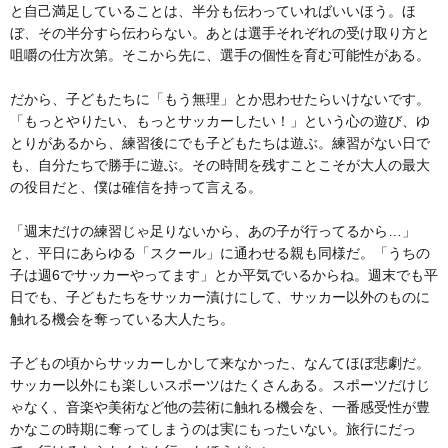
と自己満足していることは、半分も伝わっていればいいほう。ほ
ぼ、その半分すら伝わらない。あとは選手それぞれの受け取り方と
咀嚼の仕方次第。そこから先に、選手の個性を育む可能性がある。
だから、子どもたちに「もう無理」とか思わせたらいけないです。
「もっとやりたい、もっとサッカーしたい！」という心の遊び、ゆ
とりがあるから、練習後にでも子どもたちは遊ぶ。練習がない日で
も、自分たちで勝手に遊ぶ。その時間を残すことこそが大人の最大
の役目だと、僕は確信を持って言える。
「週末だけの練習じゃ足りないから、あの子が行ってるから…」
と、平日にあらゆる「スクール」に通わせる親も同様だ。「うちの
子は週6でサッカーやってます」とか平気でいるからね。週末でも平
日でも、子どもたちをサッカー漬けにして、サッカー以外のものに
触れる機会を奪っている大人たち。
子どもの頃からサッカーしかして来なかった、なんてほぼ悲劇だ。
サッカー以外にも楽しいスポーツはたくさんある。スポーツだけじ
ゃなく、音楽や美術など他の芸術に触れる機会を、一番感受性が豊
かなこの時期に奪ってしまうのは実にもったいない。旅行にだっ