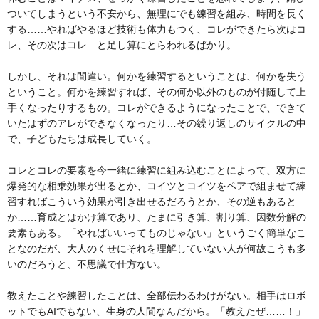
ついてしまうという不安から、無理にでも練習を組み、時間を長く
する……やればやるほど技術も体力もつく、コレができたら次はコ
レ、その次はコレ…と足し算にとらわれるばかり。
しかし、それは間違い。何かを練習するということは、何かを失う
ということ。何かを練習すれば、その何か以外のものが付随して上
手くなったりするもの。コレができるようになったことで、できて
いたはずのアレができなくなったり…その繰り返しのサイクルの中
で、子どもたちは成長していく。
コレとコレの要素を今一緒に練習に組み込むことによって、双方に
爆発的な相乗効果が出るとか、コイツとコイツをペアで組ませて練
習すればこういう効果が引き出せるだろうとか、その逆もあると
か……育成とはかけ算であり、たまに引き算、割り算、因数分解の
要素もある。「やればいいってものじゃない」というごく簡単なこ
となのだが、大人のくせにそれを理解していない人が何故こうも多
いのだろうと、不思議で仕方ない。
教えたことや練習したことは、全部伝わるわけがない。相手はロボ
ットでもAIでもない、生身の人間なんだから。「教えたぜ……！」