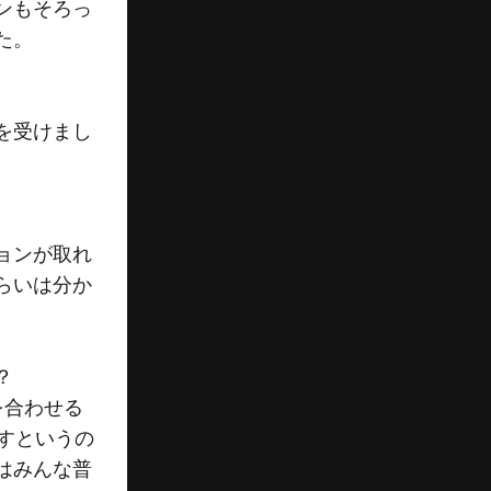
ンもそろっ
た。
を受けまし
ョンが取れ
らいは分か
？
を合わせる
すというの
はみんな普