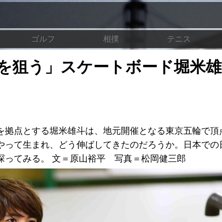
ゴルフ
相撲
テニス
を狙う」スケートボード堀米雄
を拠点とする堀米雄斗は、地元開催となる東京五輪で頂
やって生まれ、どう伸ばしてきたのだろうか。日本での
探ってみる。 文＝原山裕平 写真＝松岡健三郎