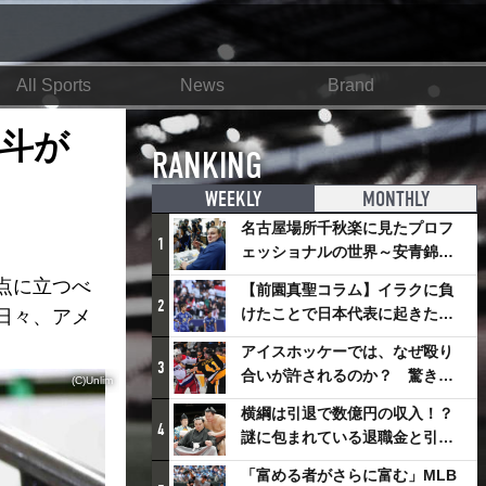
All Sports
News
Brand
斗が
RANKING
WEEKLY
MONTHLY
名古屋場所千秋楽に見たプロフ
1
ェッショナルの世界～安青錦の
優勝を巡るさまざまなドラマ
点に立つべ
【前園真聖コラム】イラクに負
2
けたことで日本代表に起きたプ
日々、アメ
ラスとは
アイスホッケーでは、なぜ殴り
3
合いが許されるのか？ 驚きの
(C)Unlim
「ファイティング」ルールにつ
横綱は引退で数億円の収入！？
いて
4
謎に包まれている退職金と引退
相撲興行
「富める者がさらに富む」MLB