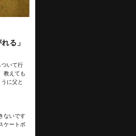
がれる」
もついて行
、教えても
ように父と
きないです
スケートボ