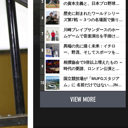
5
の資本主義と、日本プロ野球が
踏み出せない一歩
歴史に刻まれたワールドシリー
6
ズ第7戦 ～３つの名場面で振り返
る～
川崎ブレイブサンダースのホー
7
ムゲームで音楽演出を手掛ける
スチャダラパーが川崎新！アリ
異端の先に描く未来：イチロ
ーナシティ・プロジェクトを語
8
ー、野茂、そしてスポーツを支
る 「楽しみでしかないでしょ。
える科学界の挑戦
川崎は、ずっと成長曲線だか
相撲協会で3倍以上増えたもの ～
9
ら」
時代の要請、ロンドン公演と古
式大相撲
国立競技場が「MUFGスタジア
10
ム」に 名前だけではない…JNSE
とMUFGが“共創”し描く地域活
性化・社会価値創造の近未来図
VIEW MORE
とは