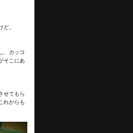
けど。
し、カッコ
がそこにあ
させてもら
これからも