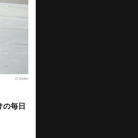
(C)Unlim
けの毎日