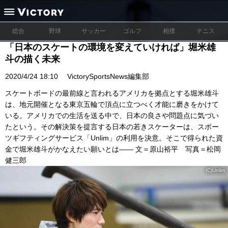
総合
野球
サッカー
ゴルフ
相撲
テニス
「日本のスケートの環境を変えていければ」堀米雄
斗の描く未来
2020/4/24 18:10
VictorySportsNews編集部
スケートボードの最前線と言われるアメリカを拠点とする堀米雄斗
は、地元開催となる東京五輪で頂点に立つべく才能に磨きをかけて
いる。アメリカでの生活を送る中で、日本の良さや問題点に気づい
たという。その解決策を提言する日本の若きスケーターは、スポー
ツギフティングサービス「Unlim」の利用を決意。そこで得られた資
金で堀米雄斗がかなえたい願いとは―― 文＝原山裕平 写真＝松岡
健三郎
(C)Unlim