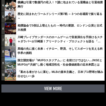
横綱は引退で数億円の収入！？謎に包まれている退職金と引退相撲
4
興行
歴史に刻まれたワールドシリーズ第7戦 ～３つの名場面で振り返る
5
～
相撲協会で3倍以上増えたもの ～時代の要請、ロンドン公演と古式
6
大相撲
川崎ブレイブサンダースのホームゲームで音楽演出を手掛けるスチ
7
ャダラパーが川崎新！アリーナシティ・プロジェクトを語る 「楽
しみでしかないでしょ。川崎は、ずっと成長曲線だから」
異端の先に描く未来：イチロー、野茂、そしてスポーツを支える科
8
学界の挑戦
国立競技場が「MUFGスタジアム」に 名前だけではない…JNSEと
9
MUFGが“共創”し描く地域活性化・社会価値創造の近未来図とは
「富める者がさらに富む」MLBの資本主義と、日本プロ野球が踏み
10
出せない一歩
VIEW MORE