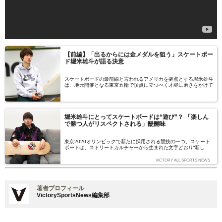
【前編】「出るからには金メダルを狙う」スケートボー
ド堀米雄斗が語る決意
スケートボードの最前線と言われるアメリカを拠点とする堀米雄斗
は、地元開催となる東京五輪で頂点に立つべく才能に磨きをかけて
いる。その才能はどうやって生まれ、どう伸ばしてきたのだろう
か。日本での日々、アメリカでの生活を振り返りながら、その秘密
を探ってみる。 文＝原山裕平 写真＝松岡健三郎
堀米雄斗にとってスケートボードは“遊び”？ 「楽しん
で勝つ人がリスペクトされる」醍醐味
東京2020オリンピックで新たに採用される競技の一つ、スケート
ボードは、ストリートカルチャーから生まれた文字どおり“新し
い”タイプの競技だ。そんな新競技でメダルの期待がかかっている
のが、20歳になったばかりの堀米雄斗選手。世界のトップスケー
VICTORY ALL SPORTS NEWS
ターが集うストリートリーグ で3連勝を飾り、日本人として初めて
最終戦スーパークラウンに進出した堀米選手に話を聞いた。（取
材・構成＝大塚一樹、取材協力＝XFLAG）
著者プロフィール
VictorySportsNews編集部