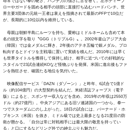
尋常ではない拳の硬さ、パンチ力の強さに舌を巻く。左ボディーブ
ローやガードを固める相手の頭部に直接打ち込むハードパンチ。世
界主要3団体の元統一王者は衰えを指摘されて最新のPFPで10位だ
が、長期的に10位以内を維持している。
母親は朝鮮半島にルーツを持ち、愛称はミドルネームも含めて本
名の頭文字を取り〝GGG（トリプルG）〟。2002年釜山アジア大会
（韓国）では金メダルに輝き、2年後のアテネ五輪で銀メダル。プロ
転向するとドイツを主戦場に置いて実績を積んだ。2010年には早く
も世界タイトルを獲得して保持し続け、相手に近づいての好戦的な
スタイルで23試合連続KOなど怪物ぶりを発揮。米国に進出後もファ
ンを熱狂させ、確固たる地位を気付いた。
映像配信サービス「DAZN（ダゾーン）」と昨年、6試合で1億ド
ル（約104億円）の大型契約を結んだ。米経済誌フォーブス（電子
版）によると、スポンサー収入などを含め、2019年の年収は2550万
ドル（約27億円）。中央アジアにある旧ソ連諸国の一つから、拳一
つでスターダムにのし上がった。18日の試合には、バーナード・ホ
プキンス（米国）を抜き、ミドル級では史上最多となる21度目の防
衛が懸かる。「自分は常に対戦相手には最大限の敬意を持ってい
る」と口にするなどリング外での紳士ぶりも魅力だ。