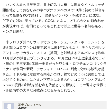
バンタム級の世界王者、井上尚弥（大橋）は世界タイトルマッチ
開催地としておなじみのネバダ州ラスベガスで10月に初めて試合を
行って豪快なKOで勝利し、強烈なインパクトを残すことに成功。
PFPでも2位に座っている。GGGにカネロ、どちらかとの顔合わせ
が実現すれば、村田にとってもこれまで以上に世界へ名前を売るチ
ャンス到来だ。
米フロリダ州ハリウッドでカミル・シェルメタ（ポーランド）を
迎え撃つゴロフキンは昨年10月以来1年2カ月ぶり、テキサス州サン
アントニオでカラム・スミス（英国）と対戦するアルバレスは昨年
11月以来の試合とブランクがある。10月にはPFP上位常連者でライ
ト級の世界主要3団体統一王者だったワシル・ロマチェンコ（ウクラ
イナ）が米国の新鋭、テオフィモ・ロペスに判定で敗れる波乱が起
きた。ミドル級に君臨する両者がコロナ禍でどのように調整して仕
上げてくるのか。はたまた下克上はあるのか。ゴロフキンとアルバ
レスの3度目の対戦を望む声も依然として根強く、この週末が世界ミ
ドル級情勢の大きな分岐点になるかもしれない。
著者プロフィール
高村収