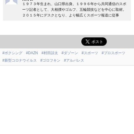
１９７３年生まれ、山口県出身。１９９６年から共同通信のスポ
ーツ記者として、大相撲やゴルフ、五輪競技などを中心に取材。
２０１５年にデスクとなり、より幅広くスポーツ報道に従事
#ボクシング
#DAZN
#村田諒太
#ダゾーン
#スポーツ
#プロスポーツ
#新型コロナウイルス
#ゴロフキン
#アルバレス