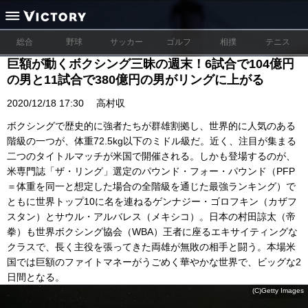
総合
野球
サッカー
ゴルフ
相撲
テニス
巨額が動くボクシング三昧の週末！6試合で104億円
の男と11試合で380億円の男がリングに上がる
2020/12/18 17:30
高村収
ボクシングで歴史的に強者たちが群雄割拠し、世界的に人気のある
階級の一つが、体重72.5kg以下のミドル級だ。近く、注目が集まる
二つのタイトルマッチが米国で開催される。しかも登場するのが、
米専門誌「ザ・リング」選定のパウンド・フォー・パウンド（PFP
＝体重を同一と想定した場合の全階級を通じた最強ランキング）で
ともに世界トップ10に名を連ねるゲンナジー・ゴロフキン（カザフ
スタン）とサウル・アルバレス（メキシコ）。日本の村田諒太（帝
拳）も世界ボクシング協会（WBA）王者に座るエキサイティングな
クラスで、長く主役を張ってきた両雄が無敗の相手と闘う。本場米
国では巨額のファイトマネーがうごめく華やかな世界で、ビッグな2
日間となる。
(C)Getty Images