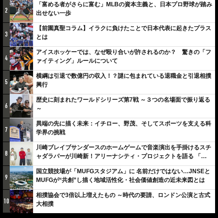
「富める者がさらに富む」MLBの資本主義と、日本プロ野球が踏み
2
出せない一歩
【前園真聖コラム】イラクに負けたことで日本代表に起きたプラス
3
とは
アイスホッケーでは、なぜ殴り合いが許されるのか？ 驚きの「フ
4
ァイティング」ルールについて
横綱は引退で数億円の収入！？謎に包まれている退職金と引退相撲
5
興行
歴史に刻まれたワールドシリーズ第7戦 ～３つの名場面で振り返る
6
～
異端の先に描く未来：イチロー、野茂、そしてスポーツを支える科
7
学界の挑戦
川崎ブレイブサンダースのホームゲームで音楽演出を手掛けるスチ
8
ャダラパーが川崎新！アリーナシティ・プロジェクトを語る 「楽
しみでしかないでしょ。川崎は、ずっと成長曲線だから」
国立競技場が「MUFGスタジアム」に 名前だけではない…JNSEと
9
MUFGが“共創”し描く地域活性化・社会価値創造の近未来図とは
相撲協会で3倍以上増えたもの ～時代の要請、ロンドン公演と古式
10
大相撲