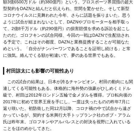
額3億6500万ドル（約380億円）という、プロスポーツ界屈指の超大
型契約をDAZNと結んだと伝えられ、世間を驚かせた。そして新型
コロナウイルスに見舞われた今年、さらに話題を振りまいた。思う
ように試合が組まれないとして、DAZNやプロモーターを相手取っ
て、2億8千万ドル（約290億円）の損害賠償を求める訴訟を起こし
たのだ。ゴロフキンの試合同様、今回の一戦はDAZNで生配信され
る予定で、これはその都度、DAZNと業務提携することが可能なた
めという。「自分がナンバーワンであることを証明し続ける」と常
に強気。絡んでくる額が桁違いで、夢のある世界でもある。
村田諒太にも影響の可能性あり
この2試合の結果は、日本が誇るチャンピオン、村田の動向にも関
連してくる可能性もある。体格的に海外勢の強豪がひしめくミドル
級で、村田は2012年ロンドン五輪で金メダルを獲得。プロ転向後の
2017年に初めて世界王座を手にし、一度は失ったものの昨年7月に
返り咲いた。初防衛した同12月以降、コロナ禍の中で試合から遠ざ
かっているが、契約する米興行大手トップランク社のボブ・アラム
氏は昨年末、ゴロフキンやアルバレスとの対決を視野に入れている
ことをほのめかしてきた。