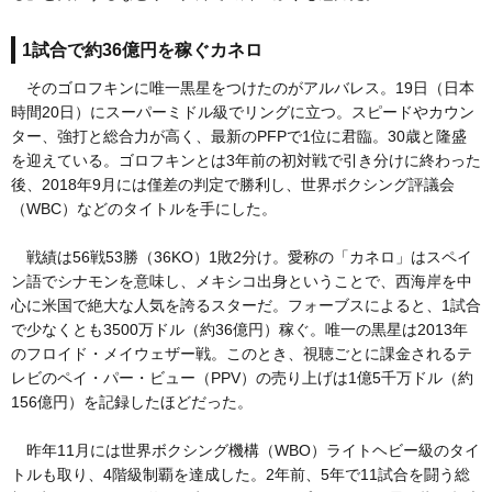
1試合で約36億円を稼ぐカネロ
そのゴロフキンに唯一黒星をつけたのがアルバレス。19日（日本
時間20日）にスーパーミドル級でリングに立つ。スピードやカウン
ター、強打と総合力が高く、最新のPFPで1位に君臨。30歳と隆盛
を迎えている。ゴロフキンとは3年前の初対戦で引き分けに終わった
後、2018年9月には僅差の判定で勝利し、世界ボクシング評議会
（WBC）などのタイトルを手にした。
戦績は56戦53勝（36KO）1敗2分け。愛称の「カネロ」はスペイ
ン語でシナモンを意味し、メキシコ出身ということで、西海岸を中
心に米国で絶大な人気を誇るスターだ。フォーブスによると、1試合
で少なくとも3500万ドル（約36億円）稼ぐ。唯一の黒星は2013年
のフロイド・メイウェザー戦。このとき、視聴ごとに課金されるテ
レビのペイ・パー・ビュー（PPV）の売り上げは1億5千万ドル（約
156億円）を記録したほどだった。
昨年11月には世界ボクシング機構（WBO）ライトヘビー級のタイ
トルも取り、4階級制覇を達成した。2年前、5年で11試合を闘う総