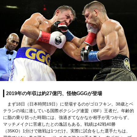
2019年の年収は約27億円、怪物GGGが登場
まず18日（日本時間19日）に登場するのがゴロフキン。38歳とベ
テランの域に達している国際ボクシング連盟（IBF）王者だ。年齢的
に脂の乗り切った時期には、強過ぎてなかなか相手が見つからず、
マッチメイクに苦慮したとの逸話もある。戦績は42戦40勝
（35KO）1分けで敗戦は1つだけ。実際に試合をした選手たちは、