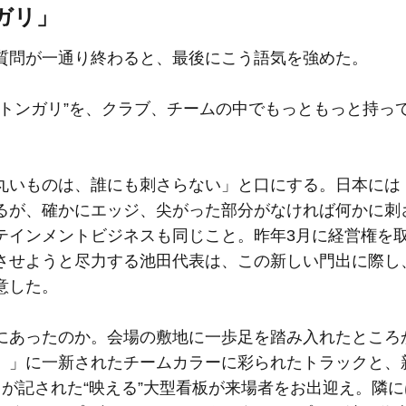
ガリ」
質問が一通り終わると、最後にこう語気を強めた。
“トンガリ”を、クラブ、チームの中でもっともっと持っ
いものは、誰にも刺さらない」と口にする。日本には
るが、確かにエッジ、尖がった部分がなければ何かに刺
テインメントビジネスも同じこと。昨年3月に経営権を
させようと尽力する池田代表は、この新しい門出に際し
意した。
あったのか。会場の敷地に一歩足を踏み入れたところ
）」に一新されたチームカラーに彩られたトラックと、
R」が記された“映える”大型看板が来場者をお出迎え。隣