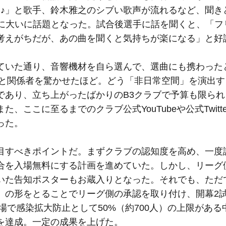
い♪」と歌手、鈴木雅之のシブい歌声が流れるなど、聞き
心に大いに話題となった。試合後選手に話を聞くと、「フ
考えがちだが、あの曲を聞くと気持ちが楽になる」と好
いた通り、音響機材を自ら選んで、選曲にも携わった
」と関係者を驚かせたほど。どう「非日常空間」を演出す
であり、立ち上がったばかりのB3クラブで予算も限られ
ここに至るまでのクラブ公式YouTubeや公式Twitt
った。
すべきポイントだ。まずクラブの認知度を高め、一度
合を入場無料にする計画を進めていた。しかし、リーグ
いた告知ポスターもお蔵入りとなった。それでも、ただ
」の形をとることでリーグ側の承認を取り付け、開幕2
場で感染拡大防止として50%（約700人）の上限がある
働率を達成。一定の成果を上げた。