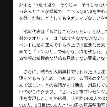
外すと「♪違う違う そうじゃ そうじゃな
っ込みどころが満載で、こちらもSNSを中
を外した時、どうしてもネガティブなことを
池田代表は「音にはこだわりたい」と話して
材のクオリティーは「B1でもなかなかない
ベントに足を運んでもらう上では重要な要素
面でも「トンガリ」で確かな爪痕を残した。また、
る情報の積極的な発信も見逃せない要素とな
さらに、試合が入場無料で行われた点も注目
運んでもらうため、当初はホーム開催の全試
んでほしい」との要請があり断念。用意して
いのがこのクラブ。「さいたま市プレゼンツ
化を実現した。その結果、収容約1400人の会
510人、2日目は551人と7～8割の座席稼