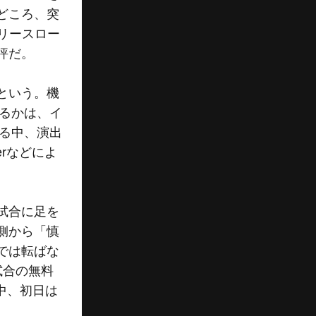
どころ、突
リースロー
評だ。
という。機
るかは、イ
る中、演出
erなどによ
試合に足を
側から「慎
では転ばな
試合の無料
中、初日は