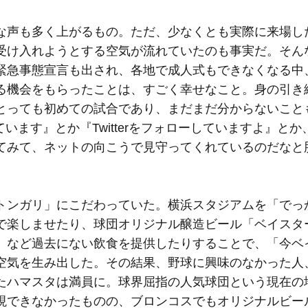
声も多く上がるもの。ただ、少なくとも実際に来場し
受け入れようとする空気が流れていたのも事実だ。そん
緊急事態宣言も出され、各地で成人式もできなくなる中
る機会をもらったことは、すごく幸せなこと。身の引き
とっても初めての試合であり、まだまだ分からないこと
ています』とか『Twitterをフォローしていますよ』と
てみて、ネットの向こうで見守ってくれているのだなと
ンガリ」にこだわっていた。横浜スタジアムを「でっ
で楽しませたり、球団オリジナル醸造ビール「ベイスタ
」など過去にない飲食を提供したりすることで、「今ベ
空気を生み出した。その結果、野球に興味のなかった人
たハマスタは満員に。球界屈指の人気球団という現在の
現できなかったものの、ブロンコスでもオリジナルビー