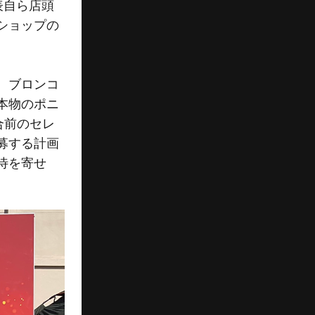
表自ら店頭
ショップの
、ブロンコ
本物のポニ
合前のセレ
募する計画
待を寄せ