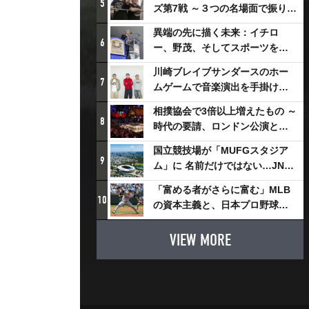
5
ズ第7戦 ～３つの名場面で振り返
る～
異端の先に描く未来：イチロ
6
ー、野茂、そしてスポーツを支
える科学界の挑戦
川崎ブレイブサンダースのホー
7
ムゲームで音楽演出を手掛ける
スチャダラパーが川崎新！アリ
相撲協会で3倍以上増えたもの ～
ーナシティ・プロジェクトを語
8
時代の要請、ロンドン公演と古
る 「楽しみでしかないでしょ。
式大相撲
川崎は、ずっと成長曲線だか
国立競技場が「MUFGスタジア
9
ら」
ム」に 名前だけではない…JNSE
とMUFGが“共創”し描く地域活
「富める者がさらに富む」MLB
性化・社会価値創造の近未来図
10
の資本主義と、日本プロ野球が
とは
踏み出せない一歩
VIEW MORE