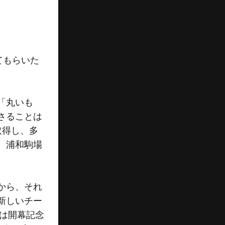
てもらいた
「丸いも
さることは
取得し、多
、浦和駒場
から、それ
新しいチー
には開幕記念