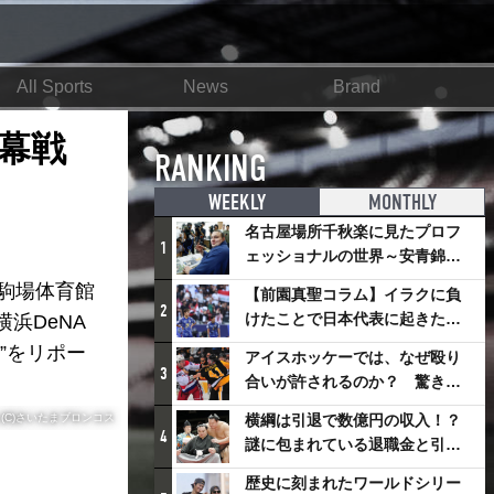
All Sports
News
Brand
幕戦
RANKING
WEEKLY
MONTHLY
名古屋場所千秋楽に見たプロフ
1
ェッショナルの世界～安青錦の
優勝を巡るさまざまなドラマ
和駒場体育館
【前園真聖コラム】イラクに負
2
けたことで日本代表に起きたプ
浜DeNA
ラスとは
”をリポー
アイスホッケーでは、なぜ殴り
3
合いが許されるのか？ 驚きの
「ファイティング」ルールにつ
(C)さいたまブロンコス
横綱は引退で数億円の収入！？
いて
4
謎に包まれている退職金と引退
相撲興行
歴史に刻まれたワールドシリー