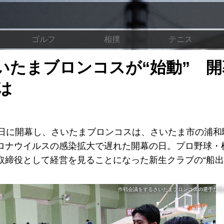
ゴルフ
相撲
テニス
いたまブロンコスが“始動” 開
は
16日に開幕し、さいたまブロンコスは、さいたま市の浦
ロナウイルスの感染拡大で遅れた開幕の日。プロ野球・横
取締役として経営を見ることになった新生クラブの“船出
作戦会議をするさいたまブロンコスの選手たち 