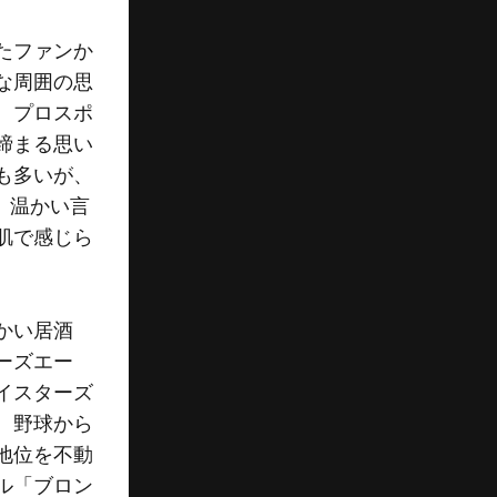
たファンか
な周囲の思
、プロスポ
締まる思い
も多いが、
か、温かい言
肌で感じら
かい居酒
ーズエー
イスターズ
、野球から
地位を不動
ル「ブロン