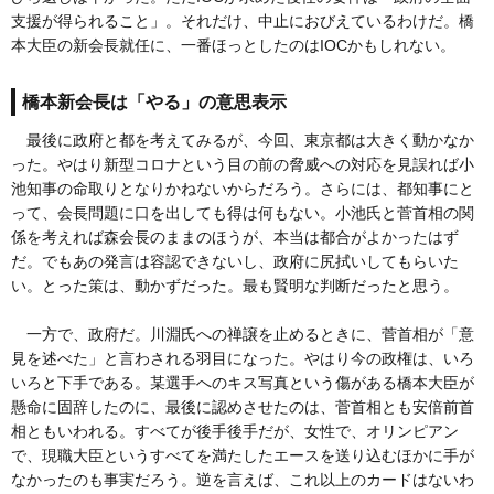
支援が得られること」。それだけ、中止におびえているわけだ。橋
本大臣の新会長就任に、一番ほっとしたのはIOCかもしれない。
橋本新会長は「やる」の意思表示
最後に政府と都を考えてみるが、今回、東京都は大きく動かなか
った。やはり新型コロナという目の前の脅威への対応を見誤れば小
池知事の命取りとなりかねないからだろう。さらには、都知事にと
って、会長問題に口を出しても得は何もない。小池氏と菅首相の関
係を考えれば森会長のままのほうが、本当は都合がよかったはず
だ。でもあの発言は容認できないし、政府に尻拭いしてもらいた
い。とった策は、動かずだった。最も賢明な判断だったと思う。
一方で、政府だ。川淵氏への禅譲を止めるときに、菅首相が「意
見を述べた」と言わされる羽目になった。やはり今の政権は、いろ
いろと下手である。某選手へのキス写真という傷がある橋本大臣が
懸命に固辞したのに、最後に認めさせたのは、菅首相とも安倍前首
相ともいわれる。すべてが後手後手だが、女性で、オリンピアン
で、現職大臣というすべてを満たしたエースを送り込むほかに手が
なかったのも事実だろう。逆を言えば、これ以上のカードはないわ