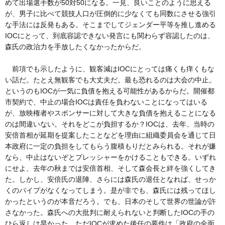
めて出場選手数が50対50になる。一見、良いことのように思える
が、男子に比べて競技人口が圧倒的に少なくても同数にさせる強引
な手法には反発もある。そこまでしてジェンダー平等を推し進める
IOCにとって、到底容認できない発言にも関わらず容認したのは、
森氏の政治力を手放したくなかったからだ。
前項でも示したように、観客減はIOCにとっては痛くも痒くもな
い話だ。たとえ無観客でも大丈夫だ。最も恐れるのは大会の中止。
というのもIOCが一気に負債を抱える可能性があるからだ。開催都
市契約で、中止の場合IOCは責任を負わないことになってはいる
が、放映権者やスポンサーに対して大きな負債を抱えることになる
のは間違いない。それをどこが負担するか？IOCは、去年、当時の
安倍首相が延期を提案したことなどを理由に組織委員会を通じて日
本政府に一定の負担をしてもらう腹積もりだとみられる。それが嫌
なら、中止はないぞとプレッシャーをかけることもできる。いずれ
にせよ、去年の秋までは安倍首相、そして森会長と絆を強くしてき
た。しかし、安倍氏の退陣、さらには森氏の退任となれば、せっか
くのパイプがなくなってしまう。是が非でも、森氏には残ってほし
かったというのが本音だろう。でも、日本のそして世界の世論が許
さなかった。森氏への大批判に耐えられないと判断したIOCの手の
ひら返しは早かった。ただIOCが求めた後任の要件は「政府の全面