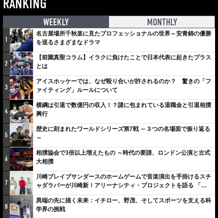
RANKING
WEEKLY
MONTHLY
名古屋場所千秋楽に見たプロフェッショナルの世界～安青錦の優勝
1
を巡るさまざまなドラマ
【前園真聖コラム】イラクに負けたことで日本代表に起きたプラス
2
とは
アイスホッケーでは、なぜ殴り合いが許されるのか？ 驚きの「フ
3
ァイティング」ルールについて
横綱は引退で数億円の収入！？謎に包まれている退職金と引退相撲
4
興行
歴史に刻まれたワールドシリーズ第7戦 ～３つの名場面で振り返る
5
～
相撲協会で3倍以上増えたもの ～時代の要請、ロンドン公演と古式
6
大相撲
川崎ブレイブサンダースのホームゲームで音楽演出を手掛けるスチ
7
ャダラパーが川崎新！アリーナシティ・プロジェクトを語る 「楽
しみでしかないでしょ。川崎は、ずっと成長曲線だから」
異端の先に描く未来：イチロー、野茂、そしてスポーツを支える科
8
学界の挑戦