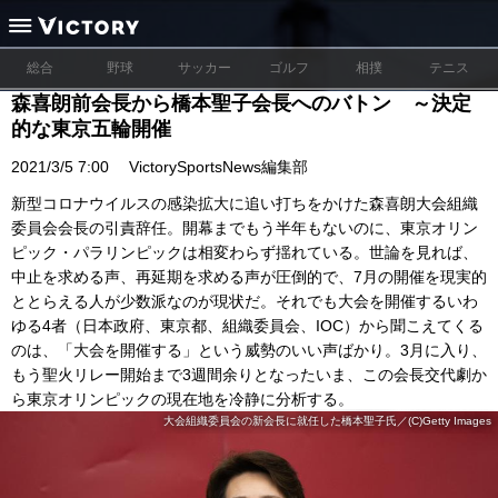
総合
野球
サッカー
ゴルフ
相撲
テニス
森喜朗前会長から橋本聖子会長へのバトン ～決定
的な東京五輪開催
2021/3/5 7:00
VictorySportsNews編集部
新型コロナウイルスの感染拡大に追い打ちをかけた森喜朗大会組織
委員会会長の引責辞任。開幕までもう半年もないのに、東京オリン
ピック・パラリンピックは相変わらず揺れている。世論を見れば、
中止を求める声、再延期を求める声が圧倒的で、7月の開催を現実的
ととらえる人が少数派なのが現状だ。それでも大会を開催するいわ
ゆる4者（日本政府、東京都、組織委員会、IOC）から聞こえてくる
のは、「大会を開催する」という威勢のいい声ばかり。3月に入り、
もう聖火リレー開始まで3週間余りとなったいま、この会長交代劇か
ら東京オリンピックの現在地を冷静に分析する。
大会組織委員会の新会長に就任した橋本聖子氏／(C)Getty Images