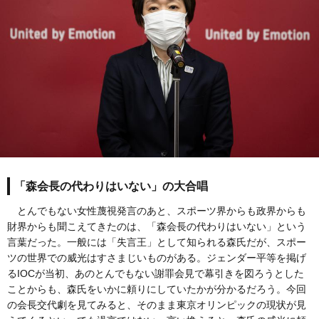
「森会長の代わりはいない」の大合唱
とんでもない女性蔑視発言のあと、スポーツ界からも政界からも
財界からも聞こえてきたのは、「森会長の代わりはいない」という
言葉だった。一般には「失言王」として知られる森氏だが、スポー
ツの世界での威光はすさまじいものがある。ジェンダー平等を掲げ
るIOCが当初、あのとんでもない謝罪会見で幕引きを図ろうとした
ことからも、森氏をいかに頼りにしていたかが分かるだろう。今回
の会長交代劇を見てみると、そのまま東京オリンピックの現状が見