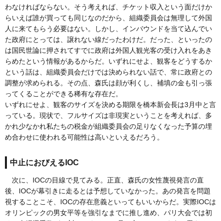
わなければならない。そう考えれば、チケット収入という面だけか
らいえば誰が買っても同じなのだから、組織委員会は無理して外国
人に来てもらう必要はない。しかし、インバウンドを当て込んでい
た政府にとっては、譲れない線だったわけだ。だった、といったの
は国民世論に押されてすでに政府は外国人観光客の受け入れをあき
らめたという情報があるからだ。いずれにせよ、観客をどうするか
という話は、組織委員会だけでは決められない話で、常に政府との
調整が求められる。その点、森氏は顔が利くし、補填の金も引っ張
ってくることができる稀有な存在だ。
いずれにせよ、観客のサイズを決める期限を橋本新会長は3月中と言
っている。現状で、フルサイズは非現実ということを考えれば、多
かれ少なかれ私たちの税金が組織委員会の足りなくなった予算の埋
め合わせに使われる可能性は高いといえるだろう。
中止におびえるIOC
次に、IOCの目線で見てみる。正直、森氏の女性蔑視発言の直
後、IOCが幕引きに走るとは予想していなかった。あの発言を問題
視することこそ、IOCの存在意義といってもいいからだ。実際IOCは
オリンピックの男女平等を強引なまでに推し進め、パリ大会では初