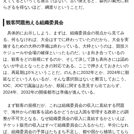
えてくるといっても過言ではない。言い換えると、森氏の威光に頼
らざるを得ないほど、綱渡りということだ。
観客問題抱える組織委員会
具体的にお示ししよう。まずは、組織委員会の視点から見てみ
る。何もなければ、大会はすでに終わっていたのだから、大会を実
施するための大枠の準備は終わっている。大枠というのは、競技ス
ケジュールや会場の確保といったものだ。いま向き合っているの
は、観客をどの規模にするのか、そして決して誰も表向きには認め
ないが中止となったときの対応である。ここで押さえておきたいの
は、再延期は0％ということだ。のんきに2032年とか、2024年に順
延などという人もいるが、そんな選択肢はないと断言しておこう。
IOC、JOCで議論はおろか、順延に関する意見すら出ておらず、
2024年、2032年の開催都市は準備が進んでいる。
まず観客の規模だが、これは組織委員会の収入に直結する問題
で、海外からの観客を認めるかどうかは入国を管理する政府との調
整が不可欠となる。なぜ組織委員会の収入に直結するかといえば、
チケット販売の収入はすべて組織委員会に入るからだ。半分になれ
ば、組織委員会の予算はたちまち不足し、都や国から補填してもら