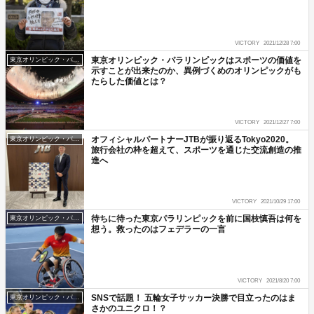
VICTORY
2021/12/28 7:00
東京オリンピック・パラリンピックはスポーツの価値を
東京オリンピック・パラリンピック
示すことが出来たのか、異例づくめのオリンピックがも
たらした価値とは？
VICTORY
2021/12/27 7:00
オフィシャルパートナーJTBが振り返るTokyo2020。
東京オリンピック・パラリンピック
旅行会社の枠を超えて、スポーツを通じた交流創造の推
進へ
VICTORY
2021/10/29 17:00
待ちに待った東京パラリンピックを前に国枝慎吾は何を
東京オリンピック・パラリンピック
想う。救ったのはフェデラーの一言
VICTORY
2021/8/20 7:00
SNSで話題！ 五輪女子サッカー決勝で目立ったのはま
東京オリンピック・パラリンピック
さかのユニクロ！？