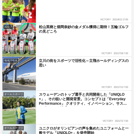
VICTORY
2021/8/13 17:00
松山英樹と畑岡奈紗の金メダル獲得に期待！五輪ゴルフ
ゴルフ
の見どころ
VICTORY
2021/7/28 7:00
立川の街をスポーツで活性化～立飛ホールディングスの
地域活性化
思い
VICTORY
2021/7/13 7:00
スウェーデンのトップ選手と共同開発した「UNIQLO
オールスポーツ
+」、その狙いと開発背景。コンセプトは「Everyday
Performance」 クオリティ、イノベーション、サステ
ナビリティを追求
VICTORY
2021/7/2 7:00
ユニクロがオリンピアンの声を集めたユニフォームと一
オールスポーツ
般モデル「UNIQLO+」を発売開始