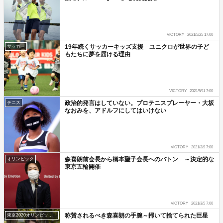
VICTORY
2021/5/25 17:00
19年続くサッカーキッズ支援 ユニクロが世界の子ど
サッカー
もたちに夢を届ける理由
VICTORY
2021/5/11 7:00
政治的発言はしていない。プロテニスプレーヤー・大坂
テニス
なおみを、アドルフにしてはいけない
VICTORY
2021/3/9 7:00
森喜朗前会長から橋本聖子会長へのバトン ～決定的な
オリンピック
東京五輪開催
VICTORY
2021/3/5 7:00
称賛されるべき森喜朗の手腕～掃いて捨てられた巨星
東京2020オリンピック・パラリンピック