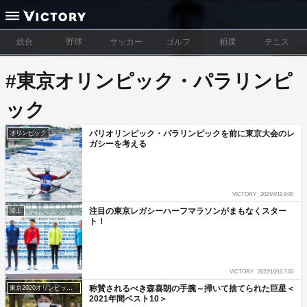
総合
野球
サッカー
ゴルフ
相撲
テニス
#東京オリンピック・パラリンピ
ック
パリオリンピック・パラリンピックを前に東京大会のレ
オリンピック
ガシーを考える
VICTORY
2024/4/19 8:00
注目の東京レガシーハーフマラソンがまもなくスター
陸上
ト！
VICTORY
2022/10/16 7:00
称賛されるべき森喜朗の手腕～掃いて捨てられた巨星＜
東京2020オリンピック・パラリンピック
2021年間ベスト10＞