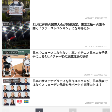
VICTORY
2021/2/26 7:00
11月に体操の国際大会が開催決定。東京五輪への道を
体操
開く「ファーストペンギン」になり得るか
VICTORY
2020/11/6 7:00
日本でニュースにならない、車いすテニス日本人女子選
パラスポーツ
手による4大メジャー初の決勝対決の快挙
VICTORY
2020/10/29 7:00
日本のサステナビリティを担うユニクロが、日本代表で
オールスポーツ
はなくスウェーデン代表をサポートする理由とは!?
VICTORY
2020/7/28 7:00