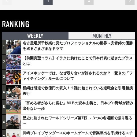
1
2
RANKING
WEEKLY
MONTHLY
名古屋場所千秋楽に見たプロフェッショナルの世界～安青錦の優勝
1
を巡るさまざまなドラマ
【前園真聖コラム】イラクに負けたことで日本代表に起きたプラス
2
とは
アイスホッケーでは、なぜ殴り合いが許されるのか？ 驚きの「フ
3
ァイティング」ルールについて
横綱は引退で数億円の収入！？謎に包まれている退職金と引退相撲
4
興行
「富める者がさらに富む」MLBの資本主義と、日本プロ野球が踏み
5
出せない一歩
歴史に刻まれたワールドシリーズ第7戦 ～３つの名場面で振り返る
6
～
川崎ブレイブサンダースのホームゲームで音楽演出を手掛けるスチ
7