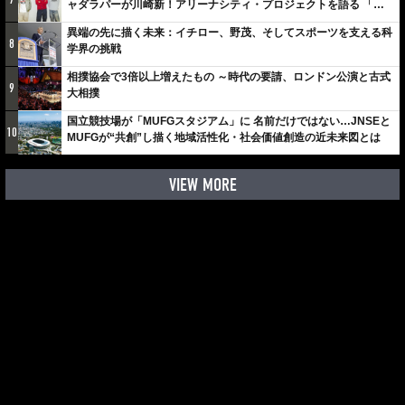
ャダラパーが川崎新！アリーナシティ・プロジェクトを語る 「楽
しみでしかないでしょ。川崎は、ずっと成長曲線だから」
異端の先に描く未来：イチロー、野茂、そしてスポーツを支える科
8
学界の挑戦
相撲協会で3倍以上増えたもの ～時代の要請、ロンドン公演と古式
9
大相撲
国立競技場が「MUFGスタジアム」に 名前だけではない…JNSEと
10
MUFGが“共創”し描く地域活性化・社会価値創造の近未来図とは
VIEW MORE