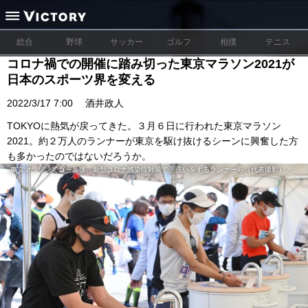
総合
野球
サッカー
ゴルフ
相撲
テニス
コロナ禍での開催に踏み切った東京マラソン2021が
日本のスポーツ界を変える
2022/3/17 7:00
酒井政人
TOKYOに熱気が戻ってきた。３月６日に行われた東京マラソン
2021。約２万人のランナーが東京を駆け抜けるシーンに興奮した方
も多かったのではないだろうか。
東京マラソンでゴール後、新型コロナ感染症対策で手洗いをするランナーら（代表撮影）／共同通信