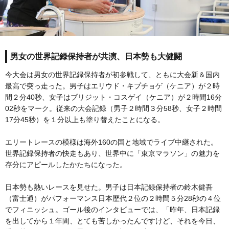
男女の世界記録保持者が共演、日本勢も大健闘
今大会は男女の世界記録保持者が初参戦して、ともに大会新＆国内
最高で突っ走った。男子はエリウド・キプチョゲ（ケニア）が２時
間２分40秒、女子はブリジット・コスゲイ（ケニア）が２時間16分
02秒をマーク。従来の大会記録（男子２時間３分58秒、女子２時間
17分45秒）を１分以上も塗り替えたことになる。
エリートレースの模様は海外160の国と地域でライブ中継された。
世界記録保持者の快走もあり、世界中に「東京マラソン」の魅力を
存分にアピールしたかたちになった。
日本勢も熱いレースを見せた。男子は日本記録保持者の鈴木健吾
（富士通）がパフォーマンス日本歴代２位の２時間５分28秒の４位
でフィニッシュ。ゴール後のインタビューでは、「昨年、日本記録
を出してから１年間、とても苦しかったんですけど、それを今日、