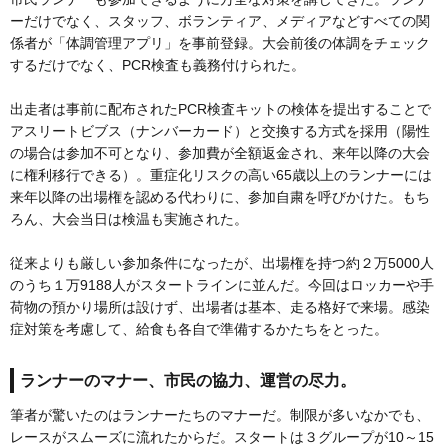
ーだけでなく、スタッフ、ボランティア、メディアなどすべての関
係者が「体調管理アプリ」を事前登録。大会前後の体調をチェック
するだけでなく、PCR検査も義務付けられた。
出走者は事前に配布されたPCR検査キットの検体を提出することで
アスリートビブス（ナンバーカード）と交換する方式を採用（陽性
の場合は参加不可となり、参加費が全額返金され、来年以降の大会
に権利移行できる）。重症化リスクの高い65歳以上のランナーには
来年以降の出場権を認める代わりに、参加自粛を呼びかけた。もち
ろん、大会当日は検温も実施された。
従来よりも厳しい参加条件になったが、出場権を持つ約２万5000人
のうち１万9188人がスタートラインに並んだ。今回はロッカーや手
荷物の預かり場所は設けず、出場者は基本、走る格好で来場。感染
症対策を考慮して、給食も各自で準備するかたちをとった。
ランナーのマナー、市民の協力、運営の尽力。
筆者が驚いたのはランナーたちのマナーだ。制限が多いなかでも、
レースがスムーズに流れたからだ。スタートは３グループが10～15