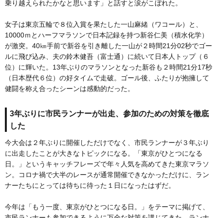
乗り越えられたかなと思います」と話すと涙がこぼれた。
女子は東京五輪で８位入賞を果たした一山麻緒（ワコール）と、
10000ｍとハーフマラソンで日本記録を持つ新谷仁美（積水化学）
が激突。40㎞手前で新谷を引き離した一山が２時間21分02秒でゴー
ルに飛び込み、夫の鈴木健吾（富士通）に続いて日本人トップ（６
位）に輝いた。13年ぶりのマラソンとなった新谷も２時間21分17秒
（日本歴代６位）の好タイムで走破。ゴール後、ふたりが抱擁して
健闘を称え合ったシーンは感動的だった。
3年ぶりに市民ランナーが出走、参加のための対策を徹底
した
今大会は２年ぶりに開催しただけでなく、市民ランナーが３年ぶり
に出走したことが大きなトピックになる。「東京がひとつになる
日。」というキャッチフレーズで年々人気を高めてきた東京マラソ
ン。コロナ禍で大半のレースが通常開催できなかっただけに、ラン
ナーたちにとっては待ちに待った１日になったはずだ。
今年は「もう一度、東京がひとつになる日。」をテーマに掲げて、
市民ランナーも参加できるように万全な対策を講じてきた。ランナ