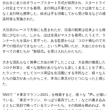
分おきに走り出すウェーブスタート方式が採用され、スタートライ
ン付近までマスクを着用。走行時は不要だが、マスクは捨てること
なく走行時も携帯した。給水は手を消毒してから受け取るなどの感
染対策も実施された。
大注目のレースで天候にも恵まれたが、沿道の観衆は従来よりも格
段に少なかった。しかも、ほほ全員がマスクを着用したうえで、ラ
ンナーたちを温かく見守った。ある監督からは「コロナ禍なので大
声での指示ができなかった」という声も聞いたが、大会にかかわる
すべての者たちが〝新様式〟を受け入れたかたちだ。
大きな混乱もなく無事に大会が終了したことは、大会側の徹底した
コロナ対策と、様々な規制がありながらも楽しく走ることを了承し
たランナー。そしてコース周辺を生活圏にする市民など、様々な人
たちの協力があったからこそ。本当に東京がひとつになったと感じ
た。
SNSで「＃東京マラソン2021」を検索すると、様々な〝声〟が届い
ている。「東京マラソン、やっぱり最高でした！」などの書き込み
とともに笑顔で映っているランナーたち。その投稿を眺めれば、今