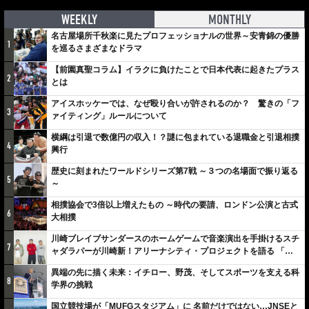
WEEKLY
MONTHLY
名古屋場所千秋楽に見たプロフェッショナルの世界～安青錦の優勝
1
を巡るさまざまなドラマ
【前園真聖コラム】イラクに負けたことで日本代表に起きたプラス
2
とは
アイスホッケーでは、なぜ殴り合いが許されるのか？ 驚きの「フ
3
ァイティング」ルールについて
横綱は引退で数億円の収入！？謎に包まれている退職金と引退相撲
4
興行
歴史に刻まれたワールドシリーズ第7戦 ～３つの名場面で振り返る
5
～
相撲協会で3倍以上増えたもの ～時代の要請、ロンドン公演と古式
6
大相撲
川崎ブレイブサンダースのホームゲームで音楽演出を手掛けるスチ
7
ャダラパーが川崎新！アリーナシティ・プロジェクトを語る 「楽
しみでしかないでしょ。川崎は、ずっと成長曲線だから」
異端の先に描く未来：イチロー、野茂、そしてスポーツを支える科
8
学界の挑戦
国立競技場が「MUFGスタジアム」に 名前だけではない…JNSEと