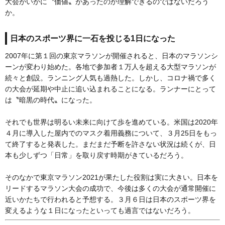
大会がいかに〝価値〟があったのか理解できるのではないだろう
か。
日本のスポーツ界に一石を投じる1日になった
2007年に第１回の東京マラソンが開催されると、日本のマラソンシ
ーンが変わり始めた。各地で参加者１万人を超える大型マラソンが
続々と創設。ランニング人気も過熱した。しかし、コロナ禍で多く
の大会が延期や中止に追い込まれることになる。ランナーにとって
は〝暗黒の時代〟になった。
それでも世界は明るい未来に向けて歩を進めている。米国は2020年
４月に導入した屋内でのマスク着用義務について、３月25日をもっ
て終了すると発表した。まだまだ予断を許さない状況は続くが、日
本も少しずつ「日常」を取り戻す時期がきているだろう。
そのなかで東京マラソン2021が果たした役割は実に大きい。日本を
リードするマラソン大会の成功で、今後は多くの大会が通常開催に
近いかたちで行われると予想する。３月６日は日本のスポーツ界を
変えるような１日になったといっても過言ではないだろう。