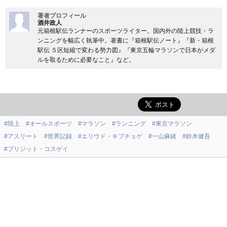
著者プロフィール
酒井政人
元箱根駅伝ランナーのスポーツライター。国内外の陸上競技・ラ
ンニングを幅広く執筆中。著書に『箱根駅伝ノート』『新・箱根
駅伝 ５区短縮で変わる勢力図』『東京五輪マラソンで日本がメダ
ルを取るために必要なこと』など。
#陸上
#オールスポーツ
#マラソン
#ランニング
#東京マラソン
#アスリート
#世界記録
#エリウド・キプチョゲ
#一山麻緒
#鈴木健吾
#ブリジット・コスゲイ