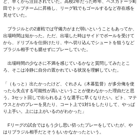
ど、早くから注目されていた。高校2年だった昨年、ペスカドーラ町
田でトップチームに昇格し、リーグ戦でもゴールするなど存在感を
見せていた。
ブラジルとの2連戦では守備力がまだ弱いということもあってか、
出場時間は短かった。ただ、出場した時はサイドでボールを受けて
から、ドリブルを仕掛けたり、中へ切り込んでシュートを狙うなど
ブラジル相手でも臆せずにプレーしていた。
出場時間の少なさに不満を感じているかなと質問してみたとこ
ろ、そこは冷静に自分の置かれている状況を理解していた。
「（もっと）出たかったけど、ぐれさん（木暮監督）が多分俺を使
ったら失点する可能性が高いということが使わなかった理由だと思
う。3セット回しで出られるような選手に早くなりたい。ピト、マテ
ウスとかのプレーを見たり、コート上で1対1をしたりして、やっぱ
り上手い。上には上がいるのがわかった」
Fリーグの試合ではもう少し思い切ったプレーをしていたが、や
はりブラジル相手だとそうもいかなかったという。