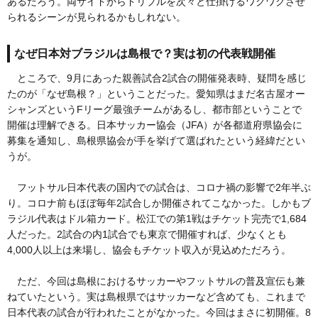
あるだろう。両サイドからドリブルを次々と仕掛けるワクワクさせ
られるシーンが見られるかもしれない。
なぜ日本対ブラジルは島根で？実は初の代表戦開催
ところで、9月にあった親善試合2試合の開催発表時、疑問を感じ
たのが「なぜ島根？」ということだった。愛知県はまだ名古屋オー
シャンズというFリーグ最強チームがあるし、都市部ということで
開催は理解できる。日本サッカー協会（JFA）が各都道府県協会に
募集を通知し、島根県協会が手を挙げて選ばれたという経緯だとい
うが。
フットサル日本代表の国内での試合は、コロナ禍の影響で2年半ぶ
り。コロナ前もほぼ毎年2試合しか開催されてこなかった。しかもブ
ラジル代表はドル箱カード。松江での第1戦はチケット完売で1,684
人だった。2試合の内1試合でも東京で開催すれば、少なくとも
4,000人以上は来場し、協会もチケット収入が見込めただろう。
ただ、今回は島根におけるサッカーやフットサルの普及宣伝も兼
ねていたという。実は島根県ではサッカーなど含めても、これまで
日本代表の試合が行われたことがなかった。今回はまさに初開催。8