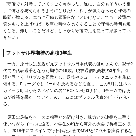
（守備で）対峙していてすごく怖かった。逆に、自分もそういう相
手に怖さを与えられるようになりたい。相手が強くなったら守備の
時間が増える。本当に守備も頑張らないといけない。でも、攻撃の
質をもっと上げれば、攻撃の時間を長くすることで守備の時間も短
くなる。難しいことだけど、しっかり守備で足を使って頑張ってい
きたい」
フットサル界期待の高校3年生
一方、原田快は父親が元フットサル日本代表の健司さんで、親子2
代での代表選手となった期待の18歳。現在通信制高校の3年生。金
澤と同じくドリブルを得意とし、足技やシュートテクニックも兼ね
備える。Fリーグでもゴールを決めるなど活躍し、この8月にはペス
カドーラ町田からスペインの名門FCバルセロナに、Bチームではあ
るが移籍を果たしている。Aチームにはブラジル代表のピトらがい
る。
原田は足技をベースに相手との駆け引き、味方との連携を上手く
使いながらゴールに迫る。小学生の頃から海外の大会で得点王を取
り、2018年にスペインで行われた大会でMVPと得点王を獲得するな