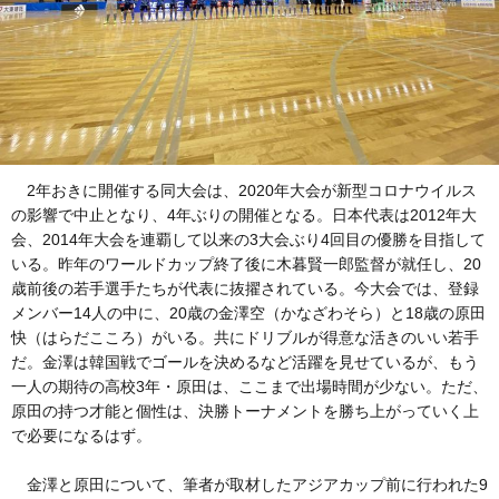
2年おきに開催する同大会は、2020年大会が新型コロナウイルス
の影響で中止となり、4年ぶりの開催となる。日本代表は2012年大
会、2014年大会を連覇して以来の3大会ぶり4回目の優勝を目指して
いる。昨年のワールドカップ終了後に木暮賢一郎監督が就任し、20
歳前後の若手選手たちが代表に抜擢されている。今大会では、登録
メンバー14人の中に、20歳の金澤空（かなざわそら）と18歳の原田
快（はらだこころ）がいる。共にドリブルが得意な活きのいい若手
だ。金澤は韓国戦でゴールを決めるなど活躍を見せているが、もう
一人の期待の高校3年・原田は、ここまで出場時間が少ない。ただ、
原田の持つ才能と個性は、決勝トーナメントを勝ち上がっていく上
で必要になるはず。
金澤と原田について、筆者が取材したアジアカップ前に行われた9