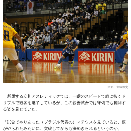
撮影：大塚淳史
所属する立川アスレティックでは、一瞬のスピードで縦に抜くド
リブルで観客を魅了しているが、この親善試合では守備でも奮闘す
る姿を見せていた。
「試合でやりあった（ブラジル代表の）マテウスを見ていると、僕
がやられたみたいに、突破してからも決めきられるというのが、