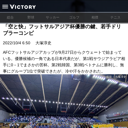
総合
野球
サッカー
ゴルフ
相撲
テニス
「空と快」フットサルアジア杯優勝の鍵、若手ドリ
ブラーコンビ
2022/10/4 6:50
大塚淳史
AFCフットサルアジアカップが9月27日からクウェートで始まって
いる。優勝候補の一角である日本代表だが、第1戦サウジアラビア相
手に0－1でまさかの苦杯。第2戦韓国、第3戦ベトナムに勝利し、無
事にグループ1位で突破できたが、冷や汗をかかされた。
撮影：大塚淳史