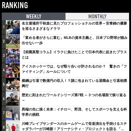
RANKING
WEEKLY
MONTHLY
名古屋場所千秋楽に見たプロフェッショナルの世界～安青錦の優勝
1
を巡るさまざまなドラマ
「富める者がさらに富む」MLBの資本主義と、日本プロ野球が踏み
2
出せない一歩
【前園真聖コラム】イラクに負けたことで日本代表に起きたプラス
3
とは
アイスホッケーでは、なぜ殴り合いが許されるのか？ 驚きの「フ
4
ァイティング」ルールについて
横綱は引退で数億円の収入！？謎に包まれている退職金と引退相撲
5
興行
歴史に刻まれたワールドシリーズ第7戦 ～３つの名場面で振り返る
6
～
異端の先に描く未来：イチロー、野茂、そしてスポーツを支える科
7
学界の挑戦
川崎ブレイブサンダースのホームゲームで音楽演出を手掛けるスチ
8
ャダラパーが川崎新！アリーナシティ・プロジェクトを語る 「楽