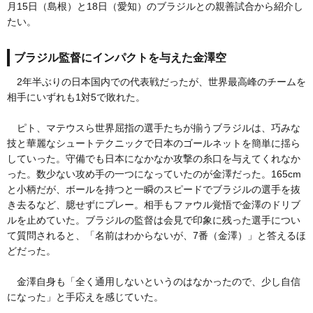
月15日（島根）と18日（愛知）のブラジルとの親善試合から紹介し
たい。
ブラジル監督にインパクトを与えた金澤空
2年半ぶりの日本国内での代表戦だったが、世界最高峰のチームを
相手にいずれも1対5で敗れた。
ピト、マテウスら世界屈指の選手たちが揃うブラジルは、巧みな
技と華麗なシュートテクニックで日本のゴールネットを簡単に揺ら
していった。守備でも日本になかなか攻撃の糸口を与えてくれなか
った。数少ない攻め手の一つになっていたのが金澤だった。165cm
と小柄だが、ボールを持つと一瞬のスピードでブラジルの選手を抜
き去るなど、臆せずにプレー。相手もファウル覚悟で金澤のドリブ
ルを止めていた。ブラジルの監督は会見で印象に残った選手につい
て質問されると、「名前はわからないが、7番（金澤）」と答えるほ
どだった。
金澤自身も「全く通用しないというのはなかったので、少し自信
になった」と手応えを感じていた。