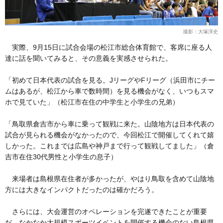
撮影：大塚淳史
実際、9月15日に試合会場の松江市総合体育館で、客席に座る人
達に話を聞いてみると、その意義を実感させられた。
「初めて日本代表の試合を見る。JリーグやFリーグ（浜田市にチー
ムはあるが、松江から車で数時間）を見る機会がなく、いつもスマ
ホで見ていた」（松江市在住の中学生と小学生の兄弟）
「鳥取県倉吉市から車に乗って観戦に来た。山陰地方は日本代表の
試合が見られる機会がなかったので、今回松江で開催してくれて嬉
しかった。これまでは広島や神戸まで行って観戦してました」（倉
吉市在住30代男性と小学生の息子）
来場者は島根県在住者が多かったが、やはり鳥取を含めて山陰地
方には大きなインパクトだったのは確かだろう。
さらには、大会運営のオペレーションを完遂できたことが重要
だ。なかなか大規模スポーツイベントを開催する機会のない島根県