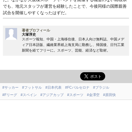
でも、地元スタッフが運営を経験したことで、今後同様の国際親善
試合を開催しやすくなったはずだ。
著者プロフィール
大塚淳史
スポーツ報知、中国・上海移住後、日本人向け無料誌、中国メデ
ィア日本語版、繊維業界紙上海支局に勤務し、帰国後、日刊工業
新聞を経てフリーに。スポーツ、芸能、経済など取材。
#サッカー
#フットサル
#日本代表
#FCバルセロナ
#ブラジル
#Fリーグ
#スペイン
#アジアカップ
#スポーツ
#金澤空
#原田快