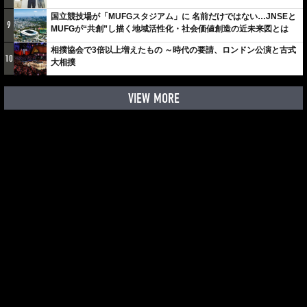
しみでしかないでしょ。川崎は、ずっと成長曲線だから」
国立競技場が「MUFGスタジアム」に 名前だけではない…JNSEと
9
MUFGが“共創”し描く地域活性化・社会価値創造の近未来図とは
相撲協会で3倍以上増えたもの ～時代の要請、ロンドン公演と古式
10
大相撲
VIEW MORE