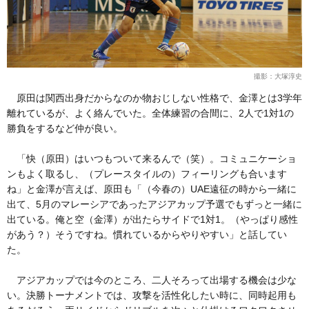
撮影：大塚淳史
原田は関西出身だからなのか物おじしない性格で、金澤とは3学年
離れているが、よく絡んでいた。全体練習の合間に、2人で1対1の
勝負をするなど仲が良い。
「快（原田）はいつもついて来るんで（笑）。コミュニケーショ
ンもよく取るし、（プレースタイルの）フィーリングも合います
ね」と金澤が言えば、原田も「（今春の）UAE遠征の時から一緒に
出て、5月のマレーシアであったアジアカップ予選でもずっと一緒に
出ている。俺と空（金澤）が出たらサイドで1対1。（やっぱり感性
があう？）そうですね。慣れているからやりやすい」と話してい
た。
アジアカップでは今のところ、二人そろって出場する機会は少な
い。決勝トーナメントでは、攻撃を活性化したい時に、同時起用も