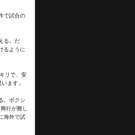
件で試合の
える。だ
けるように
ンキリで、安
思います」
る。ボクシ
は興行が難し
に海外で試