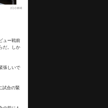
(C)小林靖
ビュー戦前
らだ。しか
緊張しいで
に試合の緊