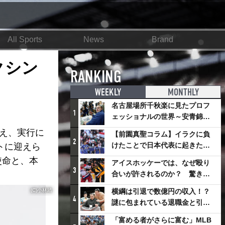
All Sports
News
Brand
クシン
RANKING
WEEKLY
MONTHLY
名古屋場所千秋楽に見たプロフ
1
ェッショナルの世界～安青錦の
優勝を巡るさまざまなドラマ
考え、実行に
【前園真聖コラム】イラクに負
2
けたことで日本代表に起きたプ
ストに迎えら
ラスとは
使命と、本
アイスホッケーでは、なぜ殴り
3
合いが許されるのか？ 驚きの
「ファイティング」ルールにつ
(C)小林靖
横綱は引退で数億円の収入！？
いて
4
謎に包まれている退職金と引退
相撲興行
「富める者がさらに富む」MLB