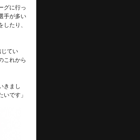
ーグに行っ
選手が多い
をしたり、
信じてい
のこれから
いきまし
たいです」