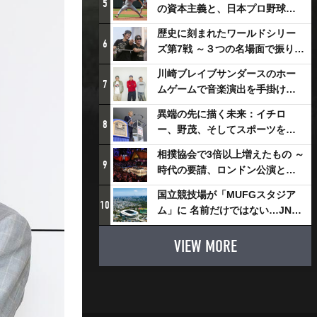
5
の資本主義と、日本プロ野球が
踏み出せない一歩
歴史に刻まれたワールドシリー
6
ズ第7戦 ～３つの名場面で振り返
る～
川崎ブレイブサンダースのホー
7
ムゲームで音楽演出を手掛ける
スチャダラパーが川崎新！アリ
異端の先に描く未来：イチロ
ーナシティ・プロジェクトを語
8
ー、野茂、そしてスポーツを支
る 「楽しみでしかないでしょ。
える科学界の挑戦
川崎は、ずっと成長曲線だか
相撲協会で3倍以上増えたもの ～
9
ら」
時代の要請、ロンドン公演と古
式大相撲
国立競技場が「MUFGスタジア
10
ム」に 名前だけではない…JNSE
とMUFGが“共創”し描く地域活
性化・社会価値創造の近未来図
VIEW MORE
とは