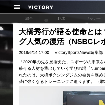
総合
野球
サッカー
大橋秀行が語る使命とは
グ人気の復活（NSBCレ
2018/6/14 17:00
VictorySportsNews編集部
「2020年の先を見据えた、スポーツの未来
移せる人材を輩出していく学びの場『Number Spo
れたのは、大橋ボクシングジムの会長を務め
番に強くなるトレーニングに迫ります。 （