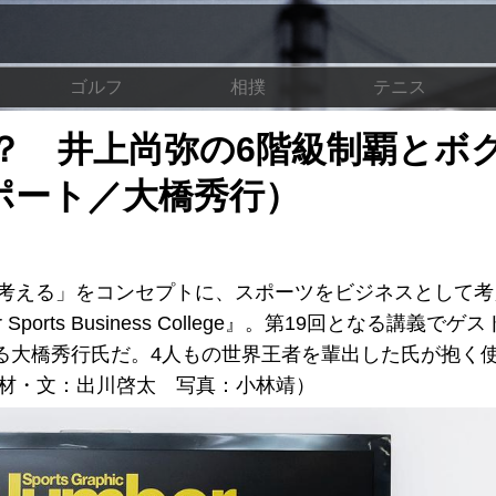
ゴルフ
相撲
テニス
？ 井上尚弥の6階級制覇とボ
ポート／大橋秀行）
を考える」をコンセプトに、スポーツをビジネスとして
rts Business College』。第19回となる講義でゲ
る大橋秀行氏だ。4人もの世界王者を輩出した氏が抱く
取材・文：出川啓太 写真：小林靖）