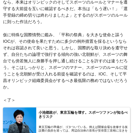
なら、本来はオリンピックのそしてスポーツのルールとマナーを遵
守する大前提を互いに確認するべきだ。本当は「もう遅い！」「選
手登録の締め切りは終わりましたよ」とするのがスポーツのルール
に則った作法だろう。
仮に特殊な国際情勢に鑑み、「平和の祭典」を大きな使命と謳う
IOCが、その使命を果たすために多少の例外措置を採るというなら
それは容認されて良いと思う。しかし、国際的な取り決めを遵守せ
ず、自分たちの論理で強行する傾向の強い北朝鮮が、スポーツの舞
台でも傍若無人に身勝手を押し通し続けることを許すのは違うだろ
う。そこはしっかりと、スポーツのマナー、スポーツのルールに従
うことを北朝鮮が受け入れる前提を確認するのは、IOC、そして平
昌オリンピック組織委員会がするべき最低限の務めではないだろう
か。
＜了＞
小池都政が、東京五輪を壊す。スポーツファンが知るべ
きリスク
東京五輪の準備が、ゴタついている。例えば開催会場を改修する仮
設費の負担を巡っては、周辺自治体の首長が安倍晋三首相に泣きを