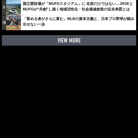
国立競技場が「MUFGスタジアム」に 名前だけではない…JNSEと
9
MUFGが“共創”し描く地域活性化・社会価値創造の近未来図とは
「富める者がさらに富む」MLBの資本主義と、日本プロ野球が踏み
10
出せない一歩
VIEW MORE