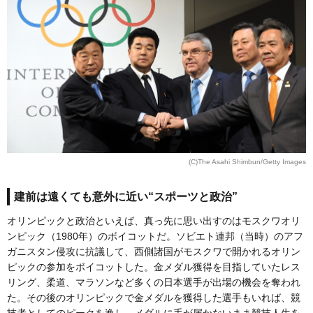
(C)The Asahi Shimbun/Getty Images
建前は遠くても意外に近い“スポーツと政治”
オリンピックと政治といえば、真っ先に思い出すのはモスクワオリ
ンピック（1980年）のボイコットだ。ソビエト連邦（当時）のアフ
ガニスタン侵攻に抗議して、西側諸国がモスクワで開かれるオリン
ピックの参加をボイコットした。金メダル獲得を目指していたレス
リング、柔道、マラソンなど多くの日本選手が出場の機会を奪われ
た。その後のオリンピックで金メダルを獲得した選手もいれば、競
技者としてのピークを逸し、メダルに手が届かないまま競技人生を