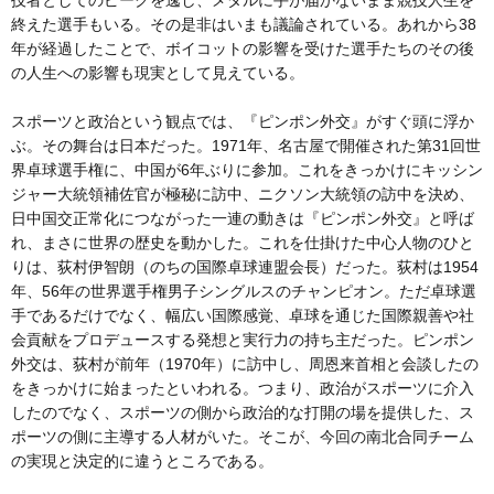
終えた選手もいる。その是非はいまも議論されている。あれから38
年が経過したことで、ボイコットの影響を受けた選手たちのその後
の人生への影響も現実として見えている。
スポーツと政治という観点では、『ピンポン外交』がすぐ頭に浮か
ぶ。その舞台は日本だった。1971年、名古屋で開催された第31回世
界卓球選手権に、中国が6年ぶりに参加。これをきっかけにキッシン
ジャー大統領補佐官が極秘に訪中、ニクソン大統領の訪中を決め、
日中国交正常化につながった一連の動きは『ピンポン外交』と呼ば
れ、まさに世界の歴史を動かした。これを仕掛けた中心人物のひと
りは、荻村伊智朗（のちの国際卓球連盟会長）だった。荻村は1954
年、56年の世界選手権男子シングルスのチャンピオン。ただ卓球選
手であるだけでなく、幅広い国際感覚、卓球を通じた国際親善や社
会貢献をプロデュースする発想と実行力の持ち主だった。ピンポン
外交は、荻村が前年（1970年）に訪中し、周恩来首相と会談したの
をきっかけに始まったといわれる。つまり、政治がスポーツに介入
したのでなく、スポーツの側から政治的な打開の場を提供した、ス
ポーツの側に主導する人材がいた。そこが、今回の南北合同チーム
の実現と決定的に違うところである。