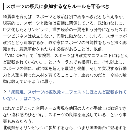
スポーツの祭典に参加するならルールを守るべき
綺麗事を言えば、スポーツと政治は別であるべきだとも言えるが、
現実的に、スポーツと政治は密接に関係している。政治力なしに、
巨大化したオリンピック、世界経済の一翼を担う分野になったスポ
ーツビジネスは成立しない、円滑に動かない。むしろ、スポーツが
政治とどう連動するか、政治家にスポーツの可能性をもっと深く認
識され、意識革命をもたらす必要があることは、以前、
『VICTORY』で「衆院選、スポーツは各政党マニフェストにほとん
ど記載されていない。」というコラムでも指摘した。それ以上に、
スポーツの側に、政治家を超える展望と発想、そして実現する行動
力と人望を持った人材を育てることこそ、重要なのだと、今回の騒
動は教えているように思う。
「衆院選、スポーツは各政党マニフェストにほとんど記載されて
いない。」はこちら
にわかに起こった合同チーム実現を他国の人々が手放しに歓迎でき
ない違和感のひとつは、スポーツの良識を逸脱している、という事
実もあるだろう。
北朝鮮がオリンピックに参加するなら、つまり国際舞台に登場する