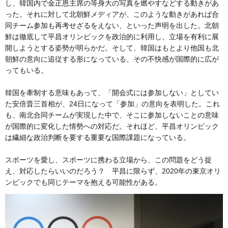
し、韓国内で金正恩主席の等身大の写真を燃やすなどする動きがあ
った。それに対して北朝鮮メディアが、このような動きがあれば合
同チーム参加も再考せざるをえない、といった声明を出した。北朝
鮮は徹底して平昌オリンピックを政治的に利用し、立場を有利に展
開しようとする姿勢が明らかだ。そして、韓国はもとより他国も北
朝鮮の意向に追従する形になっている、その不快感が国際的に広が
ってもいる。
韓国を牽制する意味もあって、「開会式には参加しない」としてい
た安倍晋三首相が、24日になって「参加」の意向を表明した。これ
も、南北合同チームが実現した中で、そこに参加しないことの意味
が国際的に変化した情勢への対応だ。それほど、平昌オリンピック
は繊細な政治判断を要する重要な国際課題になっている。
スポーツを愛し、スポーツに携わる立場から、この問題をどう捉
え、対応したらいいのだろう？ 平昌に限らず、2020年の東京オリ
ンピックでも同じテーマを抱える可能性がある。