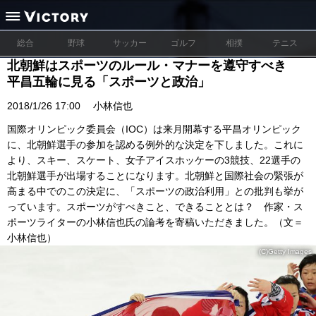
総合
野球
サッカー
ゴルフ
相撲
テニス
北朝鮮はスポーツのルール・マナーを遵守すべき
平昌五輪に見る「スポーツと政治」
2018/1/26 17:00
小林信也
国際オリンピック委員会（IOC）は来月開幕する平昌オリンピック
に、北朝鮮選手の参加を認める例外的な決定を下しました。これに
より、スキー、スケート、女子アイスホッケーの3競技、22選手の
北朝鮮選手が出場することになります。北朝鮮と国際社会の緊張が
高まる中でのこの決定に、「スポーツの政治利用」との批判も挙が
っています。スポーツがすべきこと、できることとは？ 作家・ス
ポーツライターの小林信也氏の論考を寄稿いただきました。（文＝
小林信也）
(C)Getty Images