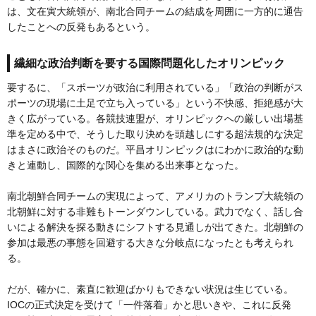
は、文在寅大統領が、南北合同チームの結成を周囲に一方的に通告
したことへの反発もあるという。
繊細な政治判断を要する国際問題化したオリンピック
要するに、「スポーツが政治に利用されている」「政治の判断がス
ポーツの現場に土足で立ち入っている」という不快感、拒絶感が大
きく広がっている。各競技連盟が、オリンピックへの厳しい出場基
準を定める中で、そうした取り決めを頭越しにする超法規的な決定
はまさに政治そのものだ。平昌オリンピックはにわかに政治的な動
きと連動し、国際的な関心を集める出来事となった。
南北朝鮮合同チームの実現によって、アメリカのトランプ大統領の
北朝鮮に対する非難もトーンダウンしている。武力でなく、話し合
いによる解決を探る動きにシフトする見通しが出てきた。北朝鮮の
参加は最悪の事態を回避する大きな分岐点になったとも考えられ
る。
だが、確かに、素直に歓迎ばかりもできない状況は生じている。
IOCの正式決定を受けて「一件落着」かと思いきや、これに反発