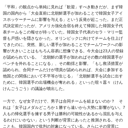
「平和」の観点から単純に見れば「歓迎」すべき動きだが、まず韓
国の国内から「大会直前に北朝鮮選手が加わることで韓国女子アイ
スホッケーチームに影響を与える」という反発が起こった。まだ正
式決定前だったが、アメリカ強化合宿を終えて帰国した韓国女子代
表チームをこの報せが待っていた。韓国女子代表のセラ・マリー監
督も戸惑いを隠さなかった。オリンピックに向けてチームを仕上げ
てきたのに、突然、新しい選手が加わることでチームワークへの影
響が大きいことはもちろん容易に想像できる。今大会は23人の登録
が認められている。「北朝鮮の選手が加わればその数の韓国選手が
ベンチを外れることになる」、その動揺と影響。「もし救済措置が
認められ、合同チームだけが増員が認められれば、大会に参加する
他国との関係において不平等が生じる」「北朝鮮選手を試合に出す
ために、韓国選手の出場機会が奪われる」といった喧々囂々（けん
けんごうごう）の議論が噴出した。
一方で、なぜ女子だけで、男子は合同チームを組まないのか？ そ
れは「女子はメダルどころか１勝すら遠いから大勢に影響がない。7
人もの帰化選手を擁する男子は勝利の可能性があるから混乱を与え
るわけにいかない」という判断が背景にあったと推測される。その
ことも、韓国国内で批判の対象になっている。さらにその背景に