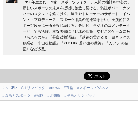
1956年生まれ。作家・スポーツライター。人間の物語を中心に、
新しいスポーツの未来を提唱し創造し続ける。雑誌ポパイ、ナン
バーのスタッフを経て独立。選手やトレーナーのサポート、イベ
ント・プロデュース、スポーツ用具の開発等を行い、実践的にス
ポーツ改革に一石を投じ続ける。テレビ、ラジオのコメンテータ
ーとしても活躍。主な著書に『野球の真髄 なぜこのゲームに魅
せられるのか』『長島茂雄語録』『越後の雪だるま ヨネックス
創業者・米山稔物語』『YOSHIKI 蒼い血の微笑』『カツラ-の秘
密》など多数。
#スポBiz
#オリンピック
#news
#五輪
#スポーツビジネス
#政治とスポーツ
#韓国
#北朝鮮
#平昌オリンピック