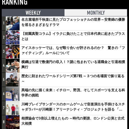
RANKING
WEEKLY
MONTHLY
名古屋場所千秋楽に見たプロフェッショナルの世界～安青錦の優勝
1
を巡るさまざまなドラマ
【前園真聖コラム】イラクに負けたことで日本代表に起きたプラス
2
とは
アイスホッケーでは、なぜ殴り合いが許されるのか？ 驚きの「フ
3
ァイティング」ルールについて
横綱は引退で数億円の収入！？謎に包まれている退職金と引退相撲
4
興行
歴史に刻まれたワールドシリーズ第7戦 ～３つの名場面で振り返る
5
～
異端の先に描く未来：イチロー、野茂、そしてスポーツを支える科
6
学界の挑戦
川崎ブレイブサンダースのホームゲームで音楽演出を手掛けるスチ
7
ャダラパーが川崎新！アリーナシティ・プロジェクトを語る 「楽
しみでしかないでしょ。川崎は、ずっと成長曲線だから」
相撲協会で3倍以上増えたもの ～時代の要請、ロンドン公演と古式
8
大相撲