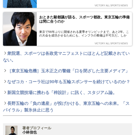
入れ、最終的に東京都が全額負担することになった。だが、決まっ
ていない予算配分はまだ多分にある。これは新国立競技場計画見直
VICTORY ALL SPORTS NEWS
し騒動から端を発したものであり、前任者、大会組織委、もちろん
安倍晋三首相の責任も大きい。しかし、それにしても小池都知事就
任からのゴタゴタは目に余る。どうしてこんなことになってるの
おときた駿都議が語る、スポーツ都政。東京五輪の準備
か？ この問題を長年追っている、一級建築士のmataroviola氏に
は間に合うのか
寄稿いただいた。
東京で56年ぶりに開催される夏季オリンピックまで、あと2年。こ
の大会を成功させるためにも、インフラの整備は不可欠だ。しか
し、その進捗状況はあまり表になっていない。世界中が注目する4
年に一度の国際スポーツイベントを迎える準備は進んでいるのか。
VICTORY ALL SPORTS NEWS
「都民ファーストの会東京都議団」初代幹事長を務め小池百合子氏
の東京都知事就任をバックアップし続けたものの先日離脱、現在は
衆院選、スポーツは各政党マニフェストにほとんど記載されてい
再び「かがやけTokyo」所属の都議会議員として活動する音喜多駿
（おときた・しゅん）氏に話をうかがった。（インタビュー：澤山
ない。
大輔[VICTORY編集部] 編集：VICTORY編集部 写真：荒川祐
史）
［東京五輪危機］玉木正之の警鐘「口を閉ざした主要メディア」
なぜコカ・コーラ社は90年も五輪スポンサーを続けているのか？
新国立競技場に携わる「梓設計」に訊く、スタジアム論。
長野五輪の「負の遺産」が投げかける、東京五輪への未来。「ス
パイラル」製氷休止に思う
著者プロフィール
小林信也