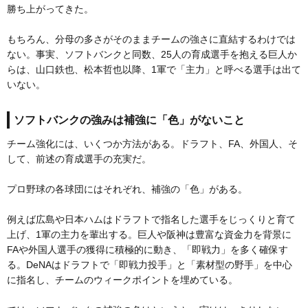
勝ち上がってきた。
もちろん、分母の多さがそのままチームの強さに直結するわけでは
ない。事実、ソフトバンクと同数、25人の育成選手を抱える巨人か
らは、山口鉄也、松本哲也以降、1軍で「主力」と呼べる選手は出て
いない。
ソフトバンクの強みは補強に「色」がないこと
チーム強化には、いくつか方法がある。ドラフト、FA、外国人、そ
して、前述の育成選手の充実だ。
プロ野球の各球団にはそれぞれ、補強の「色」がある。
例えば広島や日本ハムはドラフトで指名した選手をじっくりと育て
上げ、1軍の主力を輩出する。巨人や阪神は豊富な資金力を背景に
FAや外国人選手の獲得に積極的に動き、「即戦力」を多く確保す
る。DeNAはドラフトで「即戦力投手」と「素材型の野手」を中心
に指名し、チームのウィークポイントを埋めている。