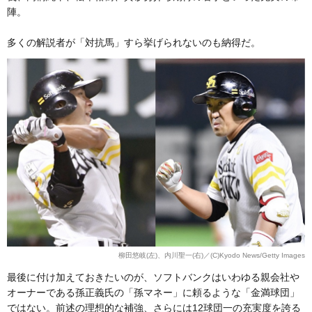
陣。
多くの解説者が「対抗馬」すら挙げられないのも納得だ。
柳田悠岐(左)、内川聖一(右)／(C)Kyodo News/Getty Images
最後に付け加えておきたいのが、ソフトバンクはいわゆる親会社や
オーナーである孫正義氏の「孫マネー」に頼るような「金満球団」
ではない。前述の理想的な補強、さらには12球団一の充実度を誇る