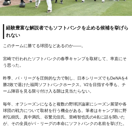
経験豊富な解説者でもソフトバンクを止める候補を挙げら
れない
このチームに勝てる球団などあるのか――。
宮崎で行われたソフトバンクの春季キャンプを取材して、率直にそ
う思った。
昨季、パ・リーグを圧倒的な力で制し、日本シリーズでもDeNAを4
勝2敗で退けた福岡ソフトバンクホークス。V2を目指す今季も、チ
ーム陣容を見る限り付け入る隙は見当たらない。
毎年、オフシーズンになると複数の野球評論家にシーズン展望や各
球団の戦力について取材を行う機会がある。筆者はキャンプ前に野
村弘樹氏、真中満氏、谷繁元信氏、里崎智也氏の4名に話を聞いた
が、その全員がパ・リーグの本命にソフトバンクの名前を挙げた。