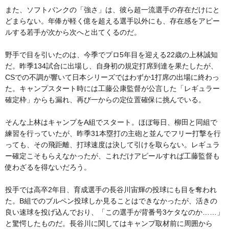
また、ソフトバンクの「強さ」は、彼ら超一流選手の存在だけにと
どまらない。年俸が軽く億を超える選手以外にも、存在感をアピー
ルする若手が次から次へと出てくるのだ。
野手で目を引いたのは、今季でプロ5年目を迎える22歳の上林誠知
だ。昨季134試合に出場し、自身初の規定打席到達を果たしたが、
CSでの不調が響いて日本シリーズではわずか1打席の出場に終わっ
た。キャンプスタート時には工藤公康監督が公言した「レギュラー
確定枠」からも漏れ、再び一からの定位置確保に挑んでいる。
そんな上林はキャンプをA組でスタート。ほぼ毎日、柳田と同組で
練習を行っていたが、昨季31本塁打の主砲と並んでフリー打撃を行
っても、その飛距離、打球速度は決して引けを取らない。レギュラ
ー確定こそもらえなかったが、これだけアピールすれば工藤監督も
使わざるを得ないだろう。
投手では高卒2年目、育成選手の長谷川宙輝の投球にも目を奪われ
た。B組でのブルペン投球しか見ることはできなかったが、活きの
良い速球を投げ込んでおり、「この選手が背番号3ケタなのか……」
と驚愕したものだ。長谷川に関してはキャンプ取材前に周囲から