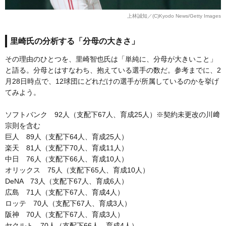
上林誠知／(C)Kyodo News/Getty Images
里崎氏の分析する「分母の大きさ」
その理由のひとつを、里崎智也氏は「単純に、分母が大きいこと」
と語る。分母とはすなわち、抱えている選手の数だ。参考までに、2
月28日時点で、12球団にどれだけの選手が所属しているのかを挙げ
てみよう。
ソフトバンク 92人（支配下67人、育成25人）※契約未更改の川﨑
宗則を含む
巨人 89人（支配下64人、育成25人）
楽天 81人（支配下70人、育成11人）
中日 76人（支配下66人、育成10人）
オリックス 75人（支配下65人、育成10人）
DeNA 73人（支配下67人、育成6人）
広島 71人（支配下67人、育成4人）
ロッテ 70人（支配下67人、育成3人）
阪神 70人（支配下67人、育成3人）
ヤクルト 70人（支配下66人、育成4人）