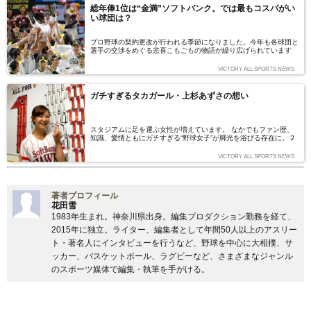
総年俸1位は“金満”ソフトバンク。では最もコスパがい
い球団は？
プロ野球の契約更改が行われる季節になりました。今年も各球団と
選手の交渉をめぐる悲喜こもごもの物語が繰り広げられています
が、日本一に輝いた福岡ソフトバンクホークスは摂津正投手、松田
宣浩内野手が現状維持の4億円、五十嵐亮太投手が1000万円増の3
VICTORY ALL SPORTS NEWS
億6000万円、最多勝の東浜巨投手が5400万円増の9000万円と景
気の良い数字が並びます。
ガチすぎるタカガール・上杉あずさの想い
スタジアムに足を運ぶ女性が増えています。 なかでもファン歴、
知識、愛情ともにガチすぎる“野球女子”が脚光を浴びる存在に。２
年ぶりの日本シリーズ進出を果たし意気揚々と初戦に向かう「タカ
ガール」、上杉あずささんがその思いを語ってくれました。（文＝
VICTORY ALL SPORTS NEWS
古江美奈子）
著者プロフィール
花田雪
1983年生まれ。神奈川県出身。編集プロダクション勤務を経て、
2015年に独立。ライター、編集者として年間50人以上のアスリー
ト・著名人にインタビューを行うなど、野球を中心に大相撲、サ
ッカー、バスケットボール、ラグビーなど、さまざまなジャンル
のスポーツ媒体で編集・執筆を手がける。