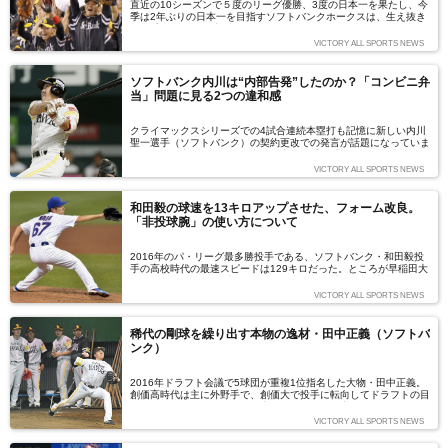
直近の10シーズンで５度のリーグ優勝、3度の日本一を果たし、今
季は2年ぶりの日本一を目指すソフトバンクホークスは、生え抜き
の選手が活躍する球団としても知られています。いち早く3軍制度
を導入し、成果を挙げているホークスの戦略的育成術に迫ります。
VICTORY ALL SPORTS NEWS
ソフトバンク内川は“内部告発”したのか？「コンビニ弁
当」問題に見る2つの違和感
クライマックスシリーズでの4試合連続本塁打も記憶に新しい内川
聖一選手（ソフトバンク）の契約更改での発言が話題になっていま
す。この発言は、ファーム寮の食堂で選手が「コンビニ弁当」を食
べている姿を目にしたことによる問題提起として取り上げられてい
VICTORY ALL SPORTS NEWS
ます。
和田毅の球速を13キロアップさせた、フォーム改良。
「非投球腕」の使い方について
2016年のパ・リーグ最多勝投手である、ソフトバンク・和田毅投
手の高校時代の最速スピードは129キロだった。ところが早稲田大
1年の夏、フォーム改良によってわずか1カ月半の間に球速が13キ
ロもアップ。最速142キロのボールが投げられるようになった。18
VICTORY ALL SPORTS NEWS
年前に起こった驚異の飛躍について和田投手は、「スピードアップ
に一番貢献してくれたフォーム改良点はグラブをはめた右手の使い
方。きっとそれまでは142キロ出るはずのパワーをどこかに逃がし
稀代の剛球を繰り出す本物の逸材・田中正義（ソフトバ
ていた」と振り返る。まさに、野球人生をも一変させてしまう可能
ンク）
性を秘めたメカニズム。今回は「非投球腕の使い方」について考察
してみたい。
2016年ドラフト会議で5球団が重複1位指名した大物・田中正義。
創価高時代は主に外野手で、創価大で投手に転向してドラフトの目
玉になるまで登りつめた。田中をここまで駆り立てたものはなんだ
ったのか。大学時代に田中が残した言葉から紐解いてみよう。
VICTORY ALL SPORTS NEWS