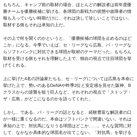
もちろん、キャンプ前の取材の場合、ほとんどの解説者は前年度優
勝チームを優勝候補に挙げる。各球団の新戦力の状態や故障者の情
報も入っていない時期だけに、それは決して珍しいことではない。
取材する側もそれは承知の上だ。
その上で何を聞くのかというと、「優勝候補の球団を止めるのはど
こか」になる。今季でいえば、セ・リーグなら広島、パ・リーグな
らソフトバンクに対抗できる球団が取材のテーマだった。もちろん
取材を受ける側もそれを理解した上で、独自の視点で注目球団を挙
げてくれる。
上に挙げた4名の評論家たちも、セ・リーグについては広島を本命に
挙げた上で、勢いのあるDeNAや昨季2位と安定感を見せた阪神、B
クラスからの逆襲を狙う巨人など、それぞれの視点で「ストップ・
ザ・広島」がどこになるのかを語ってくれた。
しかし、である。パ・リーグの話となると、経験豊富な解説者の口
が一様に重くなるのだ。本命はソフトバンクで間違いない。それは
承知の上で、対抗馬になりうる球団はどこか……。そんな質問に対
して、なかなか具体的な球団名が出てこない。「対抗馬」を挙げる