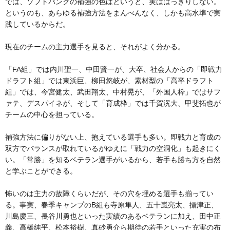
では、ソフトバンクの補強の色はというと、実ははっきりしない。
というのも、あらゆる補強方法をまんべんなく、しかも高水準で実
践しているからだ。
現在のチームの主力選手を見ると、それがよく分かる。
「FA組」では内川聖一、中田賢一が、大卒、社会人からの「即戦力
ドラフト組」では東浜巨、柳田悠岐が、素材型の「高卒ドラフト
組」では、今宮健太、武田翔太、中村晃が、「外国人枠」ではサフ
ァテ、デスパイネが、そして「育成枠」では千賀滉大、甲斐拓也が
チームの中心を担っている。
補強方法に偏りがない上、抱えている選手も多い。即戦力と育成の
双方でバランスが取れているがゆえに「戦力の空洞化」も起きにく
い。「常勝」を知るベテラン選手がいるから、若手も勝ち方を自然
と学ぶことができる。
怖いのは主力の故障くらいだが、その穴を埋める選手も揃ってい
る。事実、春季キャンプのB組も寺原隼人、五十嵐亮太、攝津正、
川島慶三、長谷川勇也といった実績のあるベテランに加え、田中正
義、高橋純平、松本裕樹、真砂勇介ら期待の若手といった充実の布