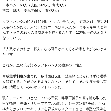
日本ハム 69人（支配下69人、育成0人）
西武 68人（支配下66人、育成2人）
ソフトバンクの92人は12球団トップ。最も少ない西武とは、実に24
人もの差がある。支配下登録の上限は70人だが、こちらも巨人と並
んでトップの25人の育成選手を抱えることで、12球団一の大所帯と
なっている。
「人数が多ければ、戦力になる選手が出てくる確率も上がるのは当
たり前」
これが、里崎氏が語るソフトバンクの強さの一端だ。
育成選手制度が生まれ、各球団は支配下登録枠にとらわれずに選手
を保有することができるようになった。そして、その制度を最も有
効に活用しているのがソフトバンクだ。
現在チームの主力となっている千賀、昨季正捕手の座を勝ち取った
甲斐拓也、先発・リリーフでフル回転し、シーズン8勝を挙げた石川
柊太らはプロでのキャリアを育成からスタートさせ、熾烈な競争を