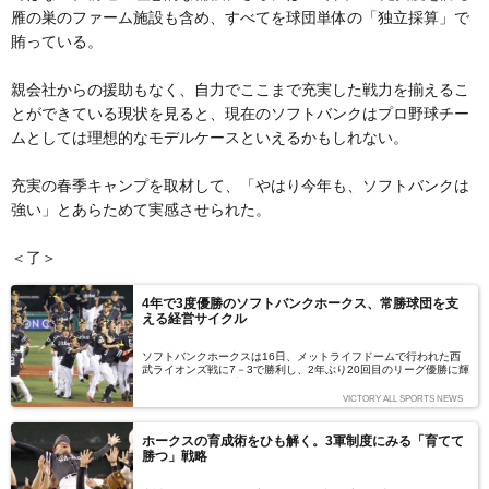
雁の巣のファーム施設も含め、すべてを球団単体の「独立採算」で
賄っている。
親会社からの援助もなく、自力でここまで充実した戦力を揃えるこ
とができている現状を見ると、現在のソフトバンクはプロ野球チー
ムとしては理想的なモデルケースといえるかもしれない。
充実の春季キャンプを取材して、「やはり今年も、ソフトバンクは
強い」とあらためて実感させられた。
＜了＞
4年で3度優勝のソフトバンクホークス、常勝球団を支
える経営サイクル
ソフトバンクホークスは16日、メットライフドームで行われた西
武ライオンズ戦に7－3で勝利し、2年ぶり20回目のリーグ優勝に輝
いた。直近4年で3度の優勝を飾っているソフトバンクは、なぜこ
れだけ安定して結果を出せているのか。
VICTORY ALL SPORTS NEWS
ホークスの育成術をひも解く。3軍制度にみる「育てて
勝つ」戦略