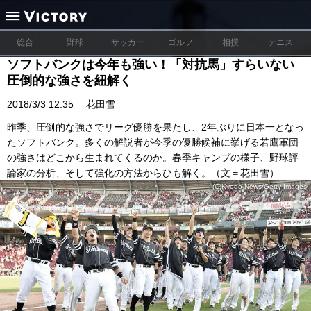
総合
野球
サッカー
ゴルフ
相撲
テニス
ソフトバンクは今年も強い！「対抗馬」すらいない
圧倒的な強さを紐解く
2018/3/3 12:35
花田雪
昨季、圧倒的な強さでリーグ優勝を果たし、2年ぶりに日本一となっ
たソフトバンク。多くの解説者が今季の優勝候補に挙げる若鷹軍団
の強さはどこから生まれてくるのか。春季キャンプの様子、野球評
論家の分析、そして強化の方法からひも解く。（文＝花田雪）
(C)Kyodo News/Getty Images