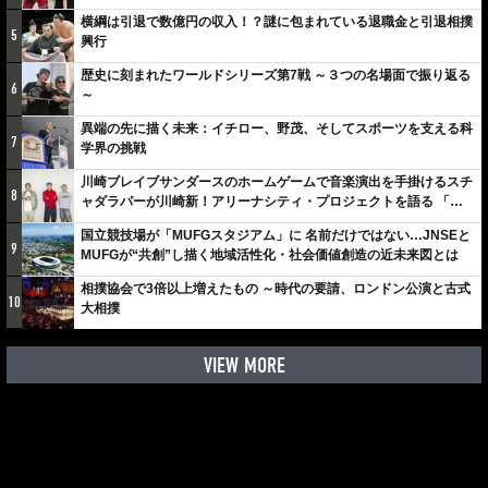
横綱は引退で数億円の収入！？謎に包まれている退職金と引退相撲
5
興行
歴史に刻まれたワールドシリーズ第7戦 ～３つの名場面で振り返る
6
～
異端の先に描く未来：イチロー、野茂、そしてスポーツを支える科
7
学界の挑戦
川崎ブレイブサンダースのホームゲームで音楽演出を手掛けるスチ
8
ャダラパーが川崎新！アリーナシティ・プロジェクトを語る 「楽
しみでしかないでしょ。川崎は、ずっと成長曲線だから」
国立競技場が「MUFGスタジアム」に 名前だけではない…JNSEと
9
MUFGが“共創”し描く地域活性化・社会価値創造の近未来図とは
相撲協会で3倍以上増えたもの ～時代の要請、ロンドン公演と古式
10
大相撲
VIEW MORE