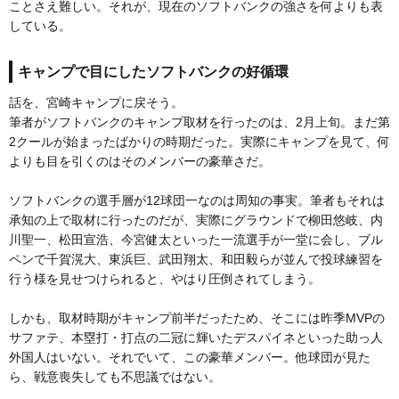
ことさえ難しい。それが、現在のソフトバンクの強さを何よりも表
している。
キャンプで目にしたソフトバンクの好循環
話を、宮崎キャンプに戻そう。
筆者がソフトバンクのキャンプ取材を行ったのは、2月上旬。まだ第
2クールが始まったばかりの時期だった。実際にキャンプを見て、何
よりも目を引くのはそのメンバーの豪華さだ。
ソフトバンクの選手層が12球団一なのは周知の事実。筆者もそれは
承知の上で取材に行ったのだが、実際にグラウンドで柳田悠岐、内
川聖一、松田宣浩、今宮健太といった一流選手が一堂に会し、ブル
ペンで千賀滉大、東浜巨、武田翔太、和田毅らが並んで投球練習を
行う様を見せつけられると、やはり圧倒されてしまう。
しかも、取材時期がキャンプ前半だったため、そこには昨季MVPの
サファテ、本塁打・打点の二冠に輝いたデスパイネといった助っ人
外国人はいない。それでいて、この豪華メンバー。他球団が見た
ら、戦意喪失しても不思議ではない。