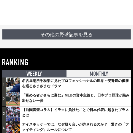
その他の野球記事を見る
RANKING
WEEKLY
MONTHLY
名古屋場所千秋楽に見たプロフェッショナルの世界～安青錦の優勝
1
を巡るさまざまなドラマ
「富める者がさらに富む」MLBの資本主義と、日本プロ野球が踏み
2
出せない一歩
【前園真聖コラム】イラクに負けたことで日本代表に起きたプラス
3
とは
アイスホッケーでは、なぜ殴り合いが許されるのか？ 驚きの「フ
4
ァイティング」ルールについて