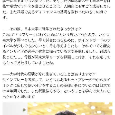
試合に出るまでも大変でした。そうした切磋琢磨の中で日本一を目
指す環境で３年間を過ごせたことは、人間的にもすごく成長しまし
た。また武器であるディフェンスの基礎を教わったのもこの頃で
す。
――その後、日本大学に進学されたきっかけは？
これも“トップリーグに行くために”という思いだったので、いくつ
も大学を調べました。早く試合に出るために、ポイントガードのラ
イバルが少しでも少ないところを考えましたし、それでいて才能あ
るインサイドの選手が豊富に揃っている大学を探しました。雑誌も
見ましたし、母親が関東大学リーグを録画しに行き、それを送って
もらって見たりしていましたね。
――大学時代の経験が今に生きていることはありますか？
サインプレーを考慮して、いくつもあるセットプレーの中からタイ
ミングに応じて使い分けをすることの基礎が身についたのは日大で
の４年間でした。また我慢強くやる、ということを学んで大人にな
ったかなと思います