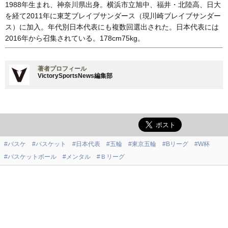
1988年生まれ、神奈川県出身。横浜市立旭中、福井・北陸高、日大
を経て2011年に東芝ブレイブサンダース（現川崎ブレイブサンダー
ス）に加入。年代別日本代表にも複数回選出された。日本代表には
2016年から召集されている。178cm75kg。
著者プロフィール
VictorySportsNews編集部
#バスケ
#バスケット
#日本代表
#五輪
#東京五輪
#Bリーグ
#W杯
#バスケットボール
#メンタル
#Ｂリーグ