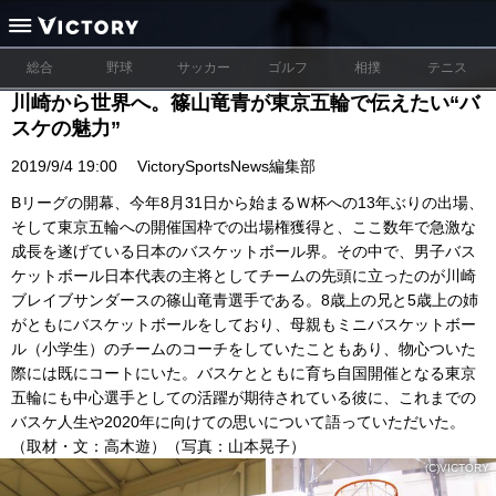
総合
野球
サッカー
ゴルフ
相撲
テニス
川崎から世界へ。篠山竜青が東京五輪で伝えたい“バ
スケの魅力”
2019/9/4 19:00
VictorySportsNews編集部
Bリーグの開幕、今年8月31日から始まるＷ杯への13年ぶりの出場、
そして東京五輪への開催国枠での出場権獲得と、ここ数年で急激な
成長を遂げている日本のバスケットボール界。その中で、男子バス
ケットボール日本代表の主将としてチームの先頭に立ったのが川崎
ブレイブサンダースの篠山竜青選手である。8歳上の兄と5歳上の姉
がともにバスケットボールをしており、母親もミニバスケットボー
ル（小学生）のチームのコーチをしていたこともあり、物心ついた
際には既にコートにいた。バスケとともに育ち自国開催となる東京
五輪にも中心選手としての活躍が期待されている彼に、これまでの
バスケ人生や2020年に向けての思いについて語っていただいた。
（取材・文：高木遊）（写真：山本晃子）
(C)VICTORY