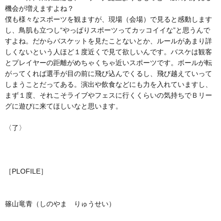
機会が増えますよね？
僕も様々なスポーツを観ますが、現場（会場）で見ると感動します
し、鳥肌も立つし“やっぱりスポーツってカッコイイな”と思うんで
すよね。だからバスケットを見たことないとか、ルールがあまり詳
しくないという人ほど１度近くで見て欲しいんです。バスケは観客
とプレイヤーの距離がめちゃくちゃ近いスポーツです。ボールが転
がってくれば選手が目の前に飛び込んでくるし、飛び越えていって
しまうことだってある。演出や飲食などにも力を入れていますし、
まず１度、それこそライブやフェスに行くくらいの気持ちでＢリー
グに遊びに来てほしいなと思います。
〈了〉
［PLOFILE］
篠山竜青（しのやま りゅうせい）