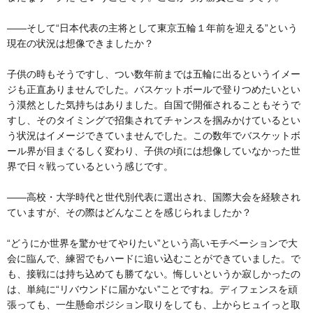
――そして“日本代表の主将として東京五輪１年前を迎える”という
現在の状況は想像できましたか？
子供の時もそうですし、つい数年前までは五輪に出るというイメー
ジも正直ありませんでした。バスケットボールで登りつめたいとい
う漠然とした気持ちはありました。自国で開催されることもそうで
すし、そのタイミングで招集されてチャンスを掴みかけているとい
う状況はイメージできていませんでした。この数年でバスケットボ
ール界が目まぐるしく変わり、子供の頃には想像していなかった世
界で日々戦っているという感じです。
――高校・大学時代と世代別代表に選出され、国際大会を経験され
ていますが、その際はどんなことを感じられましたか？
“どうにか世界を驚かせてやりたい”という高いモチベーションで大
会に臨んで、練習でもハードに追い込むことができていました。で
も、接戦には持ち込めても勝てない。悔しいというか寂しかったの
は、単純に“リバウンドに届かない”ことですね。ディフェンスを頑
張っても、一生懸命ポジション取りをしても、上からヒュイっと取