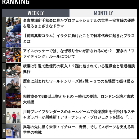
RANKING
WEEKLY
MONTHLY
名古屋場所千秋楽に見たプロフェッショナルの世界～安青錦の優勝
1
を巡るさまざまなドラマ
【前園真聖コラム】イラクに負けたことで日本代表に起きたプラス
2
とは
アイスホッケーでは、なぜ殴り合いが許されるのか？ 驚きの「フ
3
ァイティング」ルールについて
横綱は引退で数億円の収入！？謎に包まれている退職金と引退相撲
4
興行
歴史に刻まれたワールドシリーズ第7戦 ～３つの名場面で振り返る
5
～
相撲協会で3倍以上増えたもの ～時代の要請、ロンドン公演と古式
6
大相撲
川崎ブレイブサンダースのホームゲームで音楽演出を手掛けるスチ
7
ャダラパーが川崎新！アリーナシティ・プロジェクトを語る 「楽
しみでしかないでしょ。川崎は、ずっと成長曲線だから」
異端の先に描く未来：イチロー、野茂、そしてスポーツを支える科
8
学界の挑戦