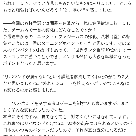
られてしまう。そういう悲しさみたいなものはありました。“どこを
もっと頑張ればいいんだろう？”と。厚い壁を感じました。
――今回のＷ杯予選では開幕４連敗から一気に連勝街道に転じまし
た。チーム内で一番の変化はどんなことですか？
予選途中からの（ニック・）ファジーカスの帰化、八村（塁）の招
集というのは一番のターニングポイントだったと思います。その２
人のインパクトのおかげもあって、（世界ランク当時10位の）オー
ストラリアに勝つことができ、メンタル的にも大きな転機になった
ポイントだったと思います。
“リバウンドが届かない”という課題を解消してくれたのがこの２人
だと思いましたね。“外れたシュートを拾えるかどうか”でこんなに
も変わるのかと感じました。
――“リバウンドを制する者はゲームを制す”とも言いますが、まさ
しくそんな変化だったのですね。
本当にそうですね。勝てなくても、対等ぐらいにはなれています。
これまではリバウンドだけで20、30本の点差つけられるというのが
日本のいつものパターンだったので、それが五分五分になるだけ