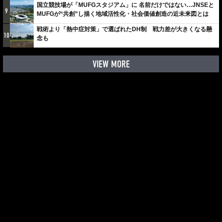
国立競技場が「MUFGスタジアム」に 名前だけではない…JNSEと
9
MUFGが“共創”し描く地域活性化・社会価値創造の近未来図とは
戦術より「熱中症対策」で選ばれたDH制 戦力差が大きくなる懸
10
念も
VIEW MORE