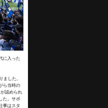
年代に入った
なりました。
がら当時の
とが認められ
した。サポ
仕事はスタ