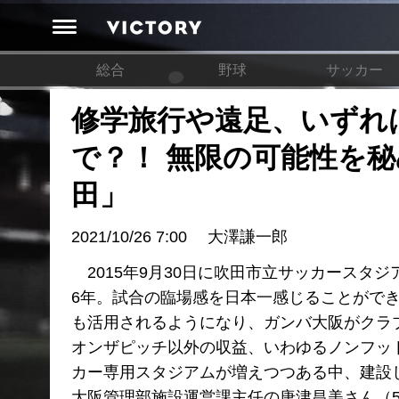
総合
野球
サッカー
修学旅行や遠足、いずれ
で？！ 無限の可能性を
田」
2021/10/26 7:00
大澤謙一郎
2015年9月30日に吹田市立サッカースタ
6年。試合の臨場感を日本一感じることがで
も活用されるようになり、ガンバ大阪がクラ
オンザピッチ以外の収益、いわゆるノンフッ
カー専用スタジアムが増えつつある中、建設
大阪管理部施設運営課主任の唐津昌美さん（50