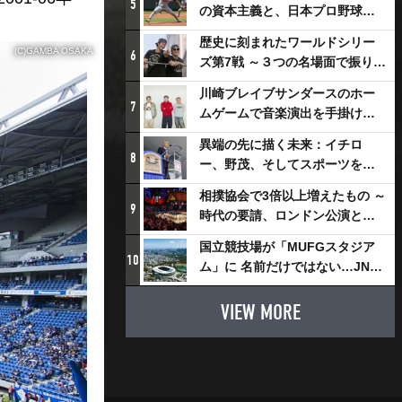
5
の資本主義と、日本プロ野球が
踏み出せない一歩
歴史に刻まれたワールドシリー
(C)GAMBA OSAKA
6
ズ第7戦 ～３つの名場面で振り返
る～
川崎ブレイブサンダースのホー
7
ムゲームで音楽演出を手掛ける
スチャダラパーが川崎新！アリ
異端の先に描く未来：イチロ
ーナシティ・プロジェクトを語
8
ー、野茂、そしてスポーツを支
る 「楽しみでしかないでしょ。
える科学界の挑戦
川崎は、ずっと成長曲線だか
相撲協会で3倍以上増えたもの ～
9
ら」
時代の要請、ロンドン公演と古
式大相撲
国立競技場が「MUFGスタジア
10
ム」に 名前だけではない…JNSE
とMUFGが“共創”し描く地域活
性化・社会価値創造の近未来図
VIEW MORE
とは