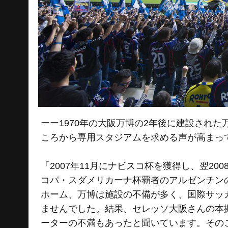
ーー1970年の大阪万博の2年後に建設された
ころから専用スタジアムを求める声が高まっ
「2007年11月にナビスコ杯を獲得し、翌2
コパ・スダメリカーナ杯覇者のアルゼンチン
ホーム、万博は施設の不備が多く、国際サッカ
ませんでした。結果、セレッソ大阪さんの本
ーターの不満もあったと聞いています。その