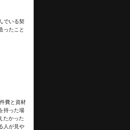
んでいる契
造ったこと
人件費と資材
を持った場
えたかった
る人が見や