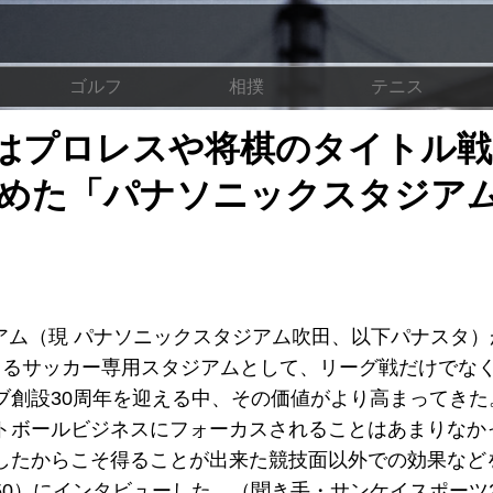
ゴルフ
相撲
テニス
はプロレスや将棋のタイトル戦
秘めた「パナソニックスタジア
ジアム（現 パナソニックスタジアム吹田、以下パナスタ
きるサッカー専用スタジアムとして、リーグ戦だけでな
ブ創設30周年を迎える中、その価値がより高まってきた
トボールビジネスにフォーカスされることはあまりなか
したからこそ得ることが出来た競技面以外での効果など
）にインタビューした。（聞き手・サンケイスポーツ200