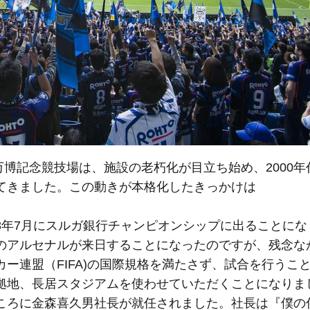
万博記念競技場は、施設の老朽化が目立ち始め、2000
てきました。この動きが本格化したきっかけは
008年7月にスルガ銀行チャンピオンシップに出ることに
のアルセナルが来日することになったのですが、残念な
ー連盟（FIFA)の国際規格を満たさず、試合を行うこ
拠地、長居スタジアムを使わせていただくことになりま
ころに金森喜久男社長が就任されました。社長は『僕の