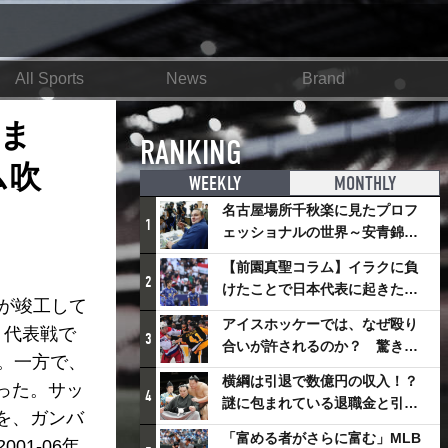
All Sports
News
Brand
ま
RANKING
ム吹
WEEKLY
MONTHLY
名古屋場所千秋楽に見たプロフ
1
ェッショナルの世界～安青錦の
優勝を巡るさまざまなドラマ
【前園真聖コラム】イラクに負
2
けたことで日本代表に起きたプ
）が竣工して
ラスとは
アイスホッケーでは、なぜ殴り
く代表戦で
3
合いが許されるのか？ 驚きの
。一方で、
「ファイティング」ルールにつ
横綱は引退で数億円の収入！？
った。サッ
いて
4
謎に包まれている退職金と引退
を、ガンバ
相撲興行
「富める者がさらに富む」MLB
1-06年