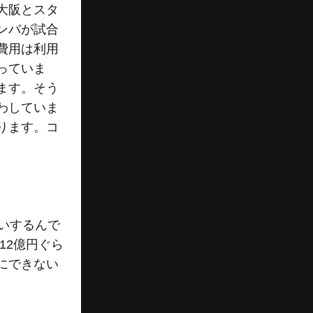
大阪とスタ
ンバが試合
費用は利用
っていま
ます。そう
わしていま
ります。コ
いするんで
12億円ぐら
にできない