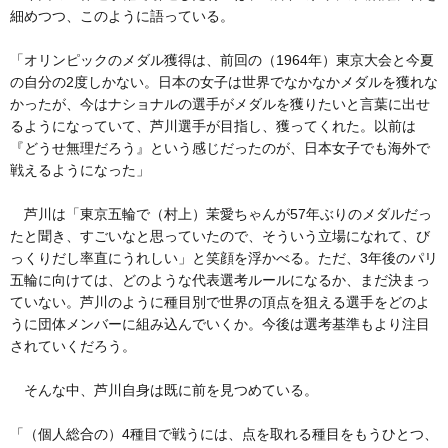
細めつつ、このように語っている。
「オリンピックのメダル獲得は、前回の（1964年）東京大会と今夏
の自分の2度しかない。日本の女子は世界でなかなかメダルを獲れな
かったが、今はナショナルの選手がメダルを獲りたいと言葉に出せ
るようになっていて、芦川選手が目指し、獲ってくれた。以前は
『どうせ無理だろう』という感じだったのが、日本女子でも海外で
戦えるようになった」
芦川は「東京五輪で（村上）茉愛ちゃんが57年ぶりのメダルだっ
たと聞き、すごいなと思っていたので、そういう立場になれて、び
っくりだし率直にうれしい」と笑顔を浮かべる。ただ、3年後のパリ
五輪に向けては、どのような代表選考ルールになるか、まだ決まっ
ていない。芦川のように種目別で世界の頂点を狙える選手をどのよ
うに団体メンバーに組み込んでいくか。今後は選考基準もより注目
されていくだろう。
そんな中、芦川自身は既に前を見つめている。
「（個人総合の）4種目で戦うには、点を取れる種目をもうひとつ、