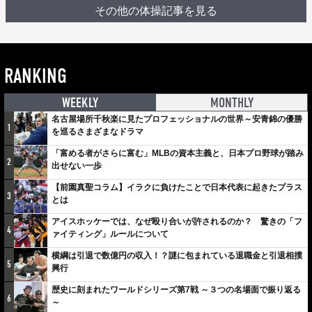
その他の体操記事を見る
RANKING
WEEKLY
MONTHLY
名古屋場所千秋楽に見たプロフェッショナルの世界～安青錦の優勝
1
を巡るさまざまなドラマ
「富める者がさらに富む」MLBの資本主義と、日本プロ野球が踏み
2
出せない一歩
【前園真聖コラム】イラクに負けたことで日本代表に起きたプラス
3
とは
アイスホッケーでは、なぜ殴り合いが許されるのか？ 驚きの「フ
4
ァイティング」ルールについて
横綱は引退で数億円の収入！？謎に包まれている退職金と引退相撲
5
興行
歴史に刻まれたワールドシリーズ第7戦 ～３つの名場面で振り返る
6
～