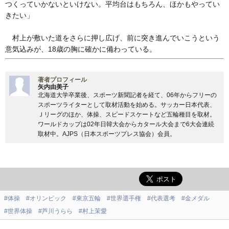
つくっていかないといけない。平均台はもちろん、ほかもやってい
きたい」
村上が敷いた道をさらに押し広げ、前に突き進んでいこうという
意気込みが、18歳の胸に確かに備わっている。
著者プロフィール
矢内由美子
北海道大学卒業後、スポーツ新聞記者を経て、06年からフリーの
スポーツライターとして取材活動を始める。サッカー日本代表、
Ｊリーグのほか、体操、スピードスケートなど五輪種目を取材。
ワールドカップは02年日韓大会からカタール大会まで6大会連続
取材中。AJPS（日本スポーツプレス協会）会員。
#体操
#オリンピック
#東京五輪
#世界選手権
#代表選考
#金メダル
#世界体操
#芦川うらら
#村上茉愛