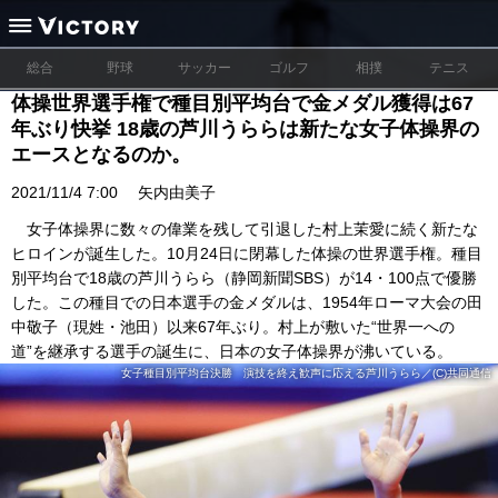
総合
野球
サッカー
ゴルフ
相撲
テニス
体操世界選手権で種目別平均台で金メダル獲得は67
年ぶり快挙 18歳の芦川うららは新たな女子体操界の
エースとなるのか。
2021/11/4 7:00
矢内由美子
女子体操界に数々の偉業を残して引退した村上茉愛に続く新たな
ヒロインが誕生した。10月24日に閉幕した体操の世界選手権。種目
別平均台で18歳の芦川うらら（静岡新聞SBS）が14・100点で優勝
した。この種目での日本選手の金メダルは、1954年ローマ大会の田
中敬子（現姓・池田）以来67年ぶり。村上が敷いた“世界一への
道”を継承する選手の誕生に、日本の女子体操界が沸いている。
女子種目別平均台決勝 演技を終え歓声に応える芦川うらら／(C)共同通信