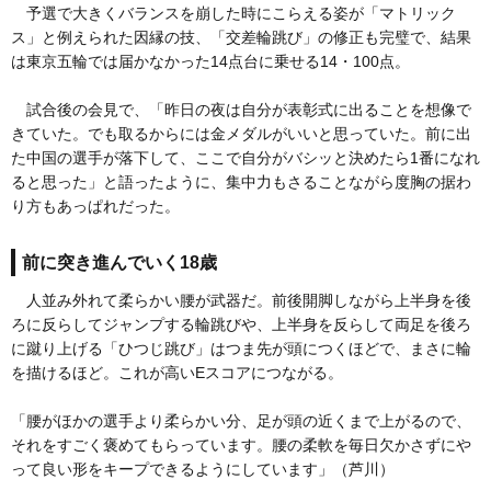
予選で大きくバランスを崩した時にこらえる姿が「マトリック
ス」と例えられた因縁の技、「交差輪跳び」の修正も完璧で、結果
は東京五輪では届かなかった14点台に乗せる14・100点。
試合後の会見で、「昨日の夜は自分が表彰式に出ることを想像で
きていた。でも取るからには金メダルがいいと思っていた。前に出
た中国の選手が落下して、ここで自分がバシッと決めたら1番になれ
ると思った」と語ったように、集中力もさることながら度胸の据わ
り方もあっぱれだった。
前に突き進んでいく18歳
人並み外れて柔らかい腰が武器だ。前後開脚しながら上半身を後
ろに反らしてジャンプする輪跳びや、上半身を反らして両足を後ろ
に蹴り上げる「ひつじ跳び」はつま先が頭につくほどで、まさに輪
を描けるほど。これが高いEスコアにつながる。
「腰がほかの選手より柔らかい分、足が頭の近くまで上がるので、
それをすごく褒めてもらっています。腰の柔軟を毎日欠かさずにや
って良い形をキープできるようにしています」（芦川）