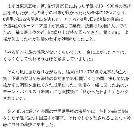
まずは東京五輪。芦川は7月25日にあった予選で13・900点の高得
点を出したが、他の選手の出来が良かったため全体の12位になり、
8選手が出る決勝進出を逃した。ところが8月3日の決勝の直前に、
予選4位のルーマニア選手が負傷して棄権。決勝は1カ国2人までの
ため、補欠最上位の芦川に繰り上げ枠が回ってきた。驚くのは、出
場が決まったのが決勝のわずか2時間だったこと。
「やる前から足の感覚がないくらいでした。台に上がったときは、
くらくらして倒れそうなほど緊張していました」
そんな風に振り返りながらも、結果は13・733点で見事な6位入
賞。予選の翌日から決勝の直前まで10日間近くもの間、決して気を
抜かずに調整を重ねてきた成果だった。決勝を一緒に回ったあのシ
モーン・バイルス（米国）にも演技後に「良かったわよ！」とハグ
されていた。
金メダルに輝いた今回の世界選手権の決勝では、芦川の前に演技
をした予選1位の中国選手が落下。それでも心を乱されることなく冷
静に自分の演技に集中した。