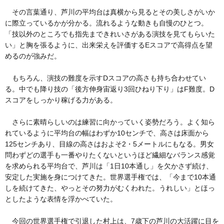
その言葉通り、芦川の平均台は真横から見るとその美しさがいか
に際立っているかが分かる。流れるような動きも自慢のひとつ。
「技以外のところでも指先まできれいさがある演技を見てもらいた
い」と胸を張るように、出来栄えを評価するEスコアで高得点を望
めるのが強みだ。
もちろん、演技の難度を示すDスコアの高さも持ち合わせてい
る。中でも降り技の「後方伸身宙返り3回ひねり下り」はF難度。D
スコアをしっかり稼げる力がある。
さらに素晴らしいのは練習に向かっていく姿勢だろう。よく知ら
れているように平均台の幅はわずか10センチで、高さは床面から
125センチあり、目線の高さはおよそ2・5メートルにもなる。男女
問わずどの選手も一番やりたくないというほど繊細なバランス感覚
を求められる平均台で、芦川は「1日10本通し」を欠かさず続け、
安定した実施を身につけてきた。世界選手権では、「今まで10本通
しを続けてきた、やっとその努力がむくわれた。うれしい」とほっ
としたような表情を浮かべていた。
今回の世界選手権で引退した村上は、7歳下の芦川の大活躍に目を