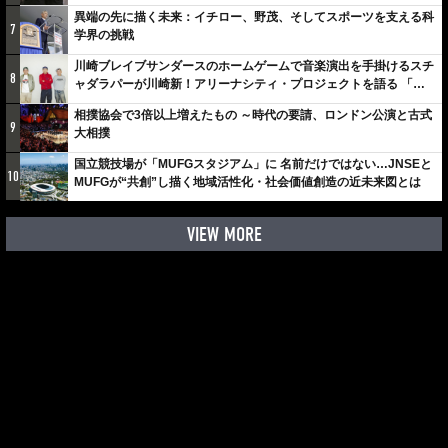
異端の先に描く未来：イチロー、野茂、そしてスポーツを支える科
7
学界の挑戦
川崎ブレイブサンダースのホームゲームで音楽演出を手掛けるスチ
8
ャダラパーが川崎新！アリーナシティ・プロジェクトを語る 「楽
しみでしかないでしょ。川崎は、ずっと成長曲線だから」
相撲協会で3倍以上増えたもの ～時代の要請、ロンドン公演と古式
9
大相撲
国立競技場が「MUFGスタジアム」に 名前だけではない…JNSEと
10
MUFGが“共創”し描く地域活性化・社会価値創造の近未来図とは
VIEW MORE