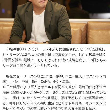
49勝48敗11引き分け──。2年ぶりに開催されたセ・パ交流戦は、
セ・リーグの12年ぶりの勝ち越しで幕を閉じた。しかも広島を除く
5球団が勝率5割以上、もしくはそれに近い成績を残し、18日からの
リーグ戦再開を迎えようとしている。
現在のセ・リーグの順位は1位・阪神、2位・巨人、ヤクルト（同
率）、4位・中日、5位・DeNA、6位・広島。
13日の結果により巨人とヤクルトが同率で並び、最終的には下位の
順位に変動があったがAクラス、Bクラスは交流戦前と変わっていな
い。。実はこのセ・リーグの展開を、ほぼ予想していた解説者がい
る。昨年限りで23年間の現役生活にピリオドを打ち、今シーズンは
テレビやラジオでの落ち着いた解説で話題の五十嵐亮太氏だ。