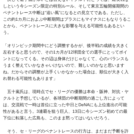
しという今シーズン限定の特別ルール、そして東京五輪開催期間の
ペナントレース中断は“追い風”になるとの見立てである。ただし、
この約1カ月におよぶ中断期間はプラスにもマイナスにもなりうるこ
とから、ペナントレースに大きな影響を与える可能性もあるとい
う。
「オリンピック期間中にどう調整するかが、後半戦の成績を大きく
左右すると思うので、その1カ月が12球団全ての選手にとってポイ
ントになってくる。その辺は身体だけじゃなくて、心のバランスも
うまく整えていかなきゃいけないので、難しいのかなと思います
ね。だからその調整が上手くいかなかった場合は、順位が大きく入
れ替わる可能性もあります」
五十嵐氏は、現時点でセ・リーグの優勝は本命・阪神、対抗・ヤ
クルトと予想しているが、各球団の中断期間の過ごし方によって
は、交流戦で一時は首位に立った中日とDeNAにも上位進出の可能
性があると言う。3連覇を狙う巨人、13日に今シーズン初めての最
下位に転落した広島も、このまま黙ってはいないだろう。
そう、セ・リーグのペナントレースの行方は、まだまだ予断を許