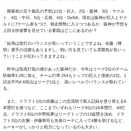
開幕前の五十嵐氏の予想は1位・巨人、2位・阪神、3位・ヤクル
ト、4位・中日、5位・広島、6位・DeNA。現在は阪神が巨人とヤク
ルトに7ゲーム差をつけ、独走態勢に入りつつあるが、阪神が予想を
上回る快進撃を見せている要因はどこにあるのか？
「結局は投打のバランスが良いっていうことですよね。佐藤（輝
明）選手の活躍もありますし、戦い方を見ていても雰囲気が良いっ
ていうことが伝わってきますよね」
昨年は投高打低の感があった阪神だが、今年はリーグ2位のチーム
防御率3.28に加え、チーム打率.254もトップの巨人と僅差の2位。1
試合平均4.6得点はリーグ1位と、高いレベルでバランスが取れてい
る。
また、ドラフト1位の佐藤はこの交流戦で新人記録を塗り替える6
本塁打を放つなど、ここまでいずれもリーグ4位の16本塁打、44打
点。ドラフト6位の中野拓夢はリーグトップの13盗塁を決め、ドラ
フト2位の左腕・伊藤将司も先発ローテに入って4勝を挙げるなど、
ルーキーがしっかりと戦力になっているのも大きい。