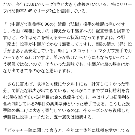
だが、今年は3.81でリーグ4位と大きく改善されている。特にリリー
フは防御率3.45でリーグ2位と健闘している。
「（中継ぎで防御率0.96の）近藤（弘樹）投手の離脱は痛いです
し、石山（泰稚）投手の（抑えから中継ぎへの）配置転換も誤算で
すけど、今年はそこを補えるチーム状況になってますよね。今野
（龍太）投手が中継ぎでかなり頑張ってますし、8回の清水（昇）投
手がまあまあ安定している。9回も（スコット・）マクガフ投手でカ
バーできてるわけですよ。誰かが抜けたらどうにもならないってい
う状況ではないので、そういった意味でも、中継ぎの層の厚さはか
なり出てきてるのかなと思いますね」
さらに言えば、阪神と同様にヤクルトにも「計算しにくかった部
分」で新たな戦力が出てきている。それがここまでプロ初勝利を含
む3勝を挙げている4年目の金久保優斗であり、やはりプロ初勝利を
含め2勝している2年目の奥川恭伸といった若手である。こうした投
手陣の底上げに大きく寄与しているのは、今シーズンから復帰した
伊藤智仁投手コーチだと、五十嵐氏は指摘する。
「ピッチャー陣に関して言うと、今年は全体的に球種を増やしてる