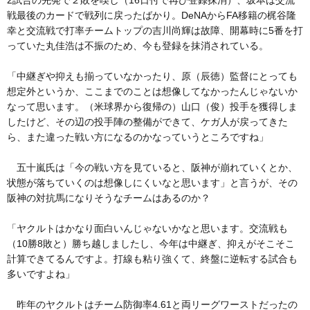
2試合の先発で２敗を喫し（16日付で再び登録抹消）、坂本は交流
戦最後のカードで戦列に戻ったばかり。DeNAからFA移籍の梶谷隆
幸と交流戦で打率チームトップの吉川尚輝は故障、開幕時に5番を打
っていた丸佳浩は不振のため、今も登録を抹消されている。
「中継ぎや抑えも揃っていなかったり、原（辰徳）監督にとっても
想定外というか、ここまでのことは想像してなかったんじゃないか
なって思います。（米球界から復帰の）山口（俊）投手を獲得しま
したけど、その辺の投手陣の整備ができて、ケガ人が戻ってきた
ら、また違った戦い方になるのかなっていうところですね」
五十嵐氏は「今の戦い方を見ていると、阪神が崩れていくとか、
状態が落ちていくのは想像しにくいなと思います」と言うが、その
阪神の対抗馬になりそうなチームはあるのか？
「ヤクルトはかなり面白いんじゃないかなと思います。交流戦も
（10勝8敗と）勝ち越しましたし、今年は中継ぎ、抑えがそこそこ
計算できてるんですよ。打線も粘り強くて、終盤に逆転する試合も
多いですよね」
昨年のヤクルトはチーム防御率4.61と両リーグワーストだったの