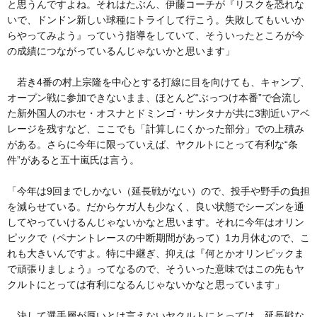
と思うんですよね。それはたぶん、伊藤コーチが『リスクを恐れな
いで、ドンドン新しい球種にトライして行こう。失敗してもいいか
らやってみよう』っていう指導をしていて、そういったところが今
の成績につながっているんじゃないかと思います」
若き4番の村上宗隆を中心とする打線に目を向けても、キャンプ、
オープン戦に参加できないまま、ほとんど“ぶっつけ本番”で合流し
た新外国人のホセ・オスナとドミンゴ・サンタナが共に3割近いアベ
レージを残すなど、ここでも「計算しにくかった部分」での上積み
がある。さらに今年に限っていえば、ヤクルトにとって有利な“条
件”があると五十嵐氏は言う。
「今年は9回までしかない（延長戦がない）ので、投手や野手の負担
を減らせている。だからケガ人も少なく、良い状態でシーズンを通
してやっていけるんじゃないかなと思います。それに今年はオリン
ピックで（ペナントレースの中断期間があって）1カ月休むので、こ
れも大きいんですよ。特に中継ぎ、抑えは『何とかオリンピックま
で頑張りましょう』ってなるので、そういった意味ではこの先もヤ
クルトにとっては有利になるんじゃないかなと思っています」
決して選手層が厚いとは言えないヤクルトにとっては、延長戦な