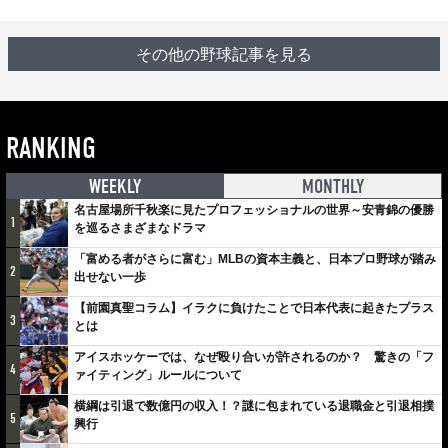
その他の野球記事を見る
RANKING
WEEKLY
MONTHLY
名古屋場所千秋楽に見たプロフェッショナルの世界～安青錦の優勝
1
を巡るさまざまなドラマ
「富める者がさらに富む」MLBの資本主義と、日本プロ野球が踏み
2
出せない一歩
【前園真聖コラム】イラクに負けたことで日本代表に起きたプラス
3
とは
アイスホッケーでは、なぜ殴り合いが許されるのか？ 驚きの「フ
4
ァイティング」ルールについて
横綱は引退で数億円の収入！？謎に包まれている退職金と引退相撲
5
興行