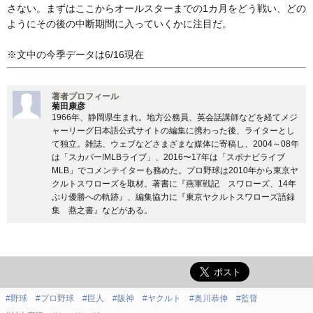
さない。まずはここからオールスターまでの1カ月をどう戦い、どの
ようにその後の中断期間に入っていくかに注目だ。
※文中の今季データは6/16現在
著者プロフィール
菊田康彦
1966年、静岡県生まれ。地方公務員、英会話講師などを経てメジ
ャーリーグ日本語公式サイトの編集に携わった後、ライターとし
て独立。雑誌、ウェブなどさまざまな媒体に寄稿し、2004～08年
は「スカパー!MLBライブ」、2016〜17年は「スポナビライブ
MLB」でコメンテイターも務めた。プロ野球は2010年から東京ヤ
クルトスワローズを取材。著書に『燕軍戦記 スワローズ、14年
ぶり優勝への軌跡』、編集協力に『東京ヤクルトスワローズ語録
集 燕之書』などがある。
#野球
#プロ野球
#巨人
#阪神
#ヤクルト
#奥川恭伸
#監督