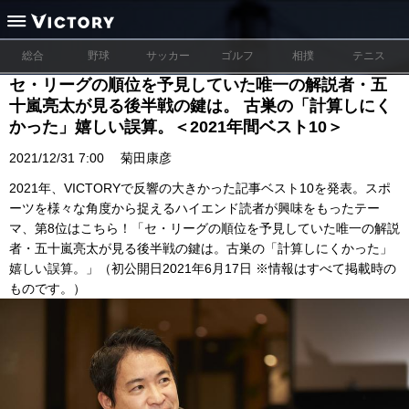
総合
野球
サッカー
ゴルフ
相撲
テニス
セ・リーグの順位を予見していた唯一の解説者・五
十嵐亮太が見る後半戦の鍵は。 古巣の「計算しにく
かった」嬉しい誤算。＜2021年間ベスト10＞
2021/12/31 7:00
菊田康彦
2021年、VICTORYで反響の大きかった記事ベスト10を発表。スポ
ーツを様々な角度から捉えるハイエンド読者が興味をもったテー
マ、第8位はこちら！「セ・リーグの順位を予見していた唯一の解説
者・五十嵐亮太が見る後半戦の鍵は。古巣の「計算しにくかった」
嬉しい誤算。」（初公開日2021年6月17日 ※情報はすべて掲載時の
ものです。）