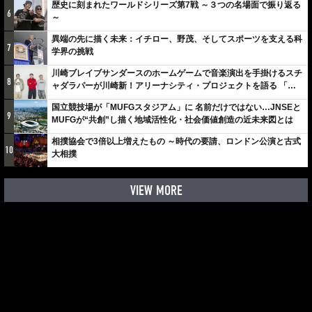
歴史に刻まれたワールドシリーズ第7戦 ～３つの名場面で振り返る
6
～
異端の先に描く未来：イチロー、野茂、そしてスポーツを支える科
7
学界の挑戦
川崎ブレイブサンダースのホームゲームで音楽演出を手掛けるスチ
8
ャダラパーが川崎新！アリーナシティ・プロジェクトを語る 「楽
しみでしかないでしょ。川崎は、ずっと成長曲線だから」
国立競技場が「MUFGスタジアム」に 名前だけではない…JNSEと
9
MUFGが“共創”し描く地域活性化・社会価値創造の近未来図とは
相撲協会で3倍以上増えたもの ～時代の要請、ロンドン公演と古式
10
大相撲
VIEW MORE