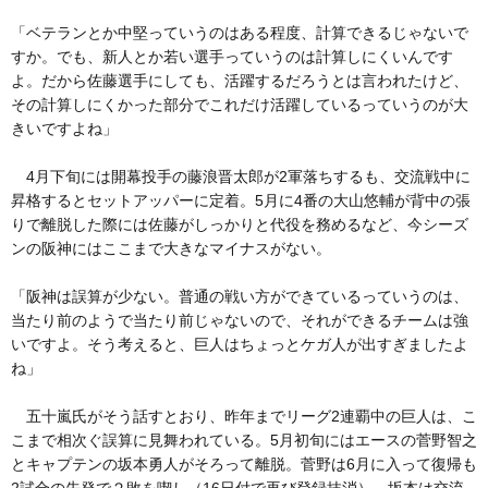
「ベテランとか中堅っていうのはある程度、計算できるじゃないで
すか。でも、新人とか若い選手っていうのは計算しにくいんです
よ。だから佐藤選手にしても、活躍するだろうとは言われたけど、
その計算しにくかった部分でこれだけ活躍しているっていうのが大
きいですよね」
4月下旬には開幕投手の藤浪晋太郎が2軍落ちするも、交流戦中に
昇格するとセットアッパーに定着。5月に4番の大山悠輔が背中の張
りで離脱した際には佐藤がしっかりと代役を務めるなど、今シーズ
ンの阪神にはここまで大きなマイナスがない。
「阪神は誤算が少ない。普通の戦い方ができているっていうのは、
当たり前のようで当たり前じゃないので、それができるチームは強
いですよ。そう考えると、巨人はちょっとケガ人が出すぎましたよ
ね」
五十嵐氏がそう話すとおり、昨年までリーグ2連覇中の巨人は、こ
こまで相次ぐ誤算に見舞われている。5月初旬にはエースの菅野智之
とキャプテンの坂本勇人がそろって離脱。菅野は6月に入って復帰も