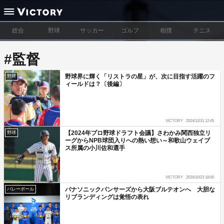
総合
野球
サッカー
ゴルフ
相撲
テニス
#監督
野球界に輝く「リストラの星」が、次に目指す活躍のフ
野球
ィールドは？〔後編〕
VICTORY
2024/12/31 12:45
【2024年プロ野球ドラフト会議】さわかみ関西独立リ
野球
ーグからNPB球団入りへの熱い想い～和歌山ウェイブ
ス所属の小川佐和選手
VICTORY
2024/10/23 18:00
パナソニックパンサーズから大阪ブルテオンへ 大胆な
バレーボール
リブランディングは覚悟の表れ