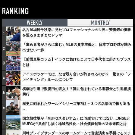
RANKING
WEEKLY
MONTHLY
名古屋場所千秋楽に見たプロフェッショナルの世界～安青錦の優勝
1
を巡るさまざまなドラマ
「富める者がさらに富む」MLBの資本主義と、日本プロ野球が踏み
2
出せない一歩
【前園真聖コラム】イラクに負けたことで日本代表に起きたプラス
3
とは
アイスホッケーでは、なぜ殴り合いが許されるのか？ 驚きの「フ
4
ァイティング」ルールについて
横綱は引退で数億円の収入！？謎に包まれている退職金と引退相撲
5
興行
歴史に刻まれたワールドシリーズ第7戦 ～３つの名場面で振り返る
6
～
国立競技場が「MUFGスタジアム」に 名前だけではない…JNSEと
7
MUFGが“共創”し描く地域活性化・社会価値創造の近未来図とは
川崎ブレイブサンダースのホームゲームで音楽演出を手掛けるスチ