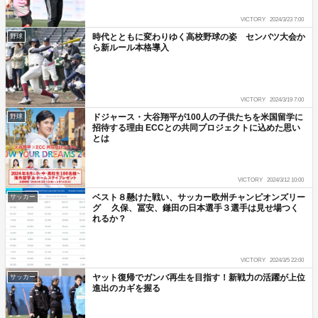
VICTORY
2024/3/23 7:00
時代とともに変わりゆく高校野球の姿 センバツ大会か
野球
ら新ルール本格導入
VICTORY
2024/3/19 7:00
ドジャース・大谷翔平が100人の子供たちを米国留学に
野球
招待する理由 ECCとの共同プロジェクトに込めた思い
とは
VICTORY
2024/3/12 10:00
ベスト８懸けた戦い、サッカー欧州チャンピオンズリー
サッカー
グ 久保、冨安、鎌田の日本選手３選手は見せ場つく
れるか？
VICTORY
2024/3/5 22:00
ヤット復帰でガンバ再生を目指す！新戦力の活躍が上位
サッカー
進出のカギを握る