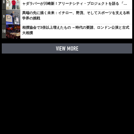
8
ャダラパーが川崎新！アリーナシティ・プロジェクトを語る 「楽
しみでしかないでしょ。川崎は、ずっと成長曲線だから」
異端の先に描く未来：イチロー、野茂、そしてスポーツを支える科
9
学界の挑戦
相撲協会で3倍以上増えたもの ～時代の要請、ロンドン公演と古式
10
大相撲
VIEW MORE