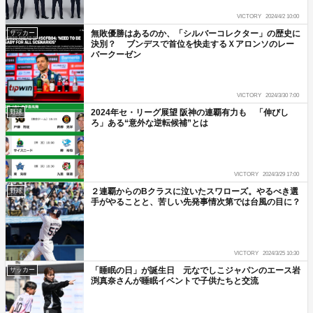
VICTORY
2024/4/2 10:00
無敗優勝はあるのか、「シルバーコレクター」の歴史に
サッカー
決別？ ブンデスで首位を快走するＸアロンソのレー
バークーゼン
VICTORY
2024/3/30 7:00
2024年セ・リーグ展望 阪神の連覇有力も 「伸びし
野球
ろ」ある“意外な逆転候補”とは
VICTORY
2024/3/29 17:00
２連覇からのBクラスに泣いたスワローズ。やるべき選
野球
手がやることと、苦しい先発事情次第では台風の目に？
VICTORY
2024/3/25 10:30
「睡眠の日」が誕生日 元なでしこジャパンのエース岩
サッカー
渕真奈さんが睡眠イベントで子供たちと交流