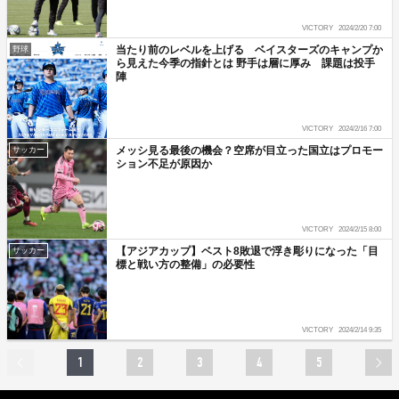
VICTORY
2024/2/20 7:00
当たり前のレベルを上げる ベイスターズのキャンプか
野球
ら見えた今季の指針とは 野手は層に厚み 課題は投手
陣
VICTORY
2024/2/16 7:00
メッシ見る最後の機会？空席が目立った国立はプロモー
サッカー
ション不足が原因か
VICTORY
2024/2/15 8:00
【アジアカップ】ベスト8敗退で浮き彫りになった「目
サッカー
標と戦い方の整備」の必要性
VICTORY
2024/2/14 9:35
1
2
3
4
5