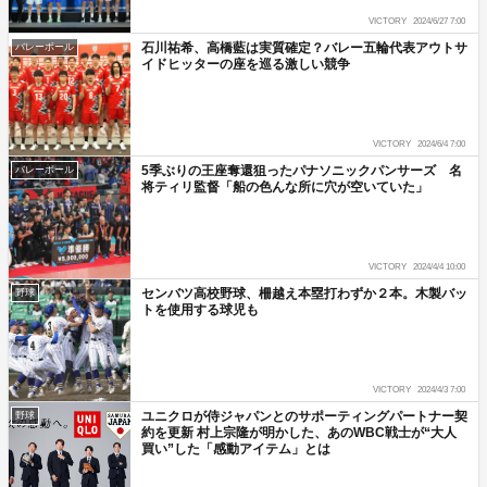
VICTORY
2024/6/27 7:00
石川祐希、高橋藍は実質確定？バレー五輪代表アウトサ
バレーボール
イドヒッターの座を巡る激しい競争
VICTORY
2024/6/4 7:00
5季ぶりの王座奪還狙ったパナソニックパンサーズ 名
バレーボール
将ティリ監督「船の色んな所に穴が空いていた」
VICTORY
2024/4/4 10:00
センバツ高校野球、柵越え本塁打わずか２本。木製バッ
野球
トを使用する球児も
VICTORY
2024/4/3 7:00
ユニクロが侍ジャパンとのサポーティングパートナー契
野球
約を更新 村上宗隆が明かした、あのWBC戦士が“大人
買い”した「感動アイテム」とは