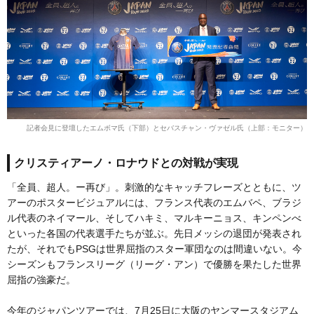
記者会見に登壇したエムボマ氏（下部）とセバスチャン・ヴァゼル氏（上部：モニター）
クリスティアーノ・ロナウドとの対戦が実現
「全員、超人。ー再び」。刺激的なキャッチフレーズとともに、ツ
アーのポスタービジュアルには、フランス代表のエムバペ、ブラジ
ル代表のネイマール、そしてハキミ、マルキーニョス、キンペンべ
といった各国の代表選手たちが並ぶ。先日メッシの退団が発表され
たが、それでもPSGは世界屈指のスター軍団なのは間違いない。今
シーズンもフランスリーグ（リーグ・アン）で優勝を果たした世界
屈指の強豪だ。
今年のジャパンツアーでは、7月25日に大阪のヤンマースタジアム