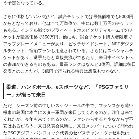
う予定となっている。
さらに価格も“ハンパない”。試合チケットでは最低価格でも5000円
からとなっており、他は全て万単位で、中には数十万円のチケット
もある。インテル戦でのプライベートホスピタリティルームでのチ
ケットが最高価格で350万円。他にも、試合チケット購入者限定で
アップグレードメニューがあり、ピッチサイドシート、NFTデジタ
ルチケット、宿泊プランも用意されている。さらにはスペシャルチ
ケットがあり、選手たちと直接交流ができたり、来日中イベントへ
の参加ができるものもある。最高ランクはなんと3億円。詳細は後日
発表とのことだが、3億円で得られる特典は想像もつかない。
柔道、ハンドボール、eスポーツなど、「PSGファミリ
ー」が揃って来日
ただ、シーズン前の忙しいスケジュールの中で、フランスから遠い
極東の島国に本当にスター軍団が来日してくれるのか。昨年は来て
くれたが、今年も来てくれるのか。ファンからすると少なからず不
安はあるだろう。来日発表会見時に、来日メンバーについて問われ
たPSGアジア・パシフィック代表のセバスチャン・ヴァゼル氏は