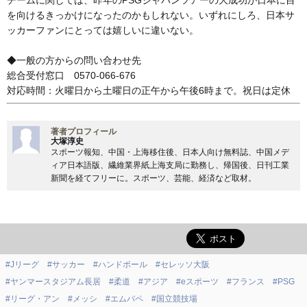
チームに関しては、昨年のPSGジャパンツアーの大成功が日本に目
を向けるきっかけになったのかもしれない。いずれにしろ、日本サ
ッカーファンにとっては嬉しいに違いない。
◆一般の方からの問い合わせ先
総合受付窓口 0570-066-676
対応時間：火曜日から土曜日の正午から午後6時まで。祝日は定休
著者プロフィール
大塚淳史
スポーツ報知、中国・上海移住後、日本人向け無料誌、中国メデ
ィア日本語版、繊維業界紙上海支局に勤務し、帰国後、日刊工業
新聞を経てフリーに。スポーツ、芸能、経済など取材。
#Jリーグ
#サッカー
#ハンドボール
#セレッソ大阪
#ヤンマースタジアム長居
#柔道
#アジア
#eスポーツ
#フランス
#PSG
#リーグ・アン
#メッシ
#エムバペ
#国立競技場