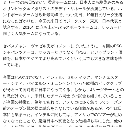
ミリー”での来日なのだ。柔道チームには、日本人にも馴染みのある
オリンピック金メダリストのテディ・リネールが所属している。ハ
ンドボールチームは欧州最高峰で、つい先日、10度目のリーグ王者
になったばかりだ。今回の来日ではジークスター東京、日本代表と
試合する。2016年に立ち上がったeスポーツチームは、サッカーと
同じく人気チームになっている。
セバスチャン・ヴァゼル氏がコメントしていたように、今回のPSG
ジャパンツアーは、サッカーだけでなく「PSG」というブランド価
値を、日本やアジアでより高めていくという点でも大きな意味を持
っている。
今夏はPSGだけでなく、インテル、セルティック、マンチェスタ
ー・シティ、バイエルン・ミュンヘンといった欧州のビッグクラブ
がそろって同時期に日本にやってくる。しかも、Jリーグチームとの
対戦だけでなく、来日したチーム同士での試合も組まれていること
が今回の特徴だ。例年であれば、アメリカに多く集まってシーズン
前のオープン戦の様に試合をこなしている印象があるが、今年は日
本にも集まった。インテルに関しては、アメリカでのツアーが組め
なくなったことで、急遽日本へ変更となった経緯も耳にした。他の