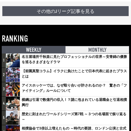
その他のJリーグ記事を見る
RANKING
WEEKLY
MONTHLY
名古屋場所千秋楽に見たプロフェッショナルの世界～安青錦の優勝
1
を巡るさまざまなドラマ
【前園真聖コラム】イラクに負けたことで日本代表に起きたプラス
2
とは
アイスホッケーでは、なぜ殴り合いが許されるのか？ 驚きの「フ
3
ァイティング」ルールについて
横綱は引退で数億円の収入！？謎に包まれている退職金と引退相撲
4
興行
歴史に刻まれたワールドシリーズ第7戦 ～３つの名場面で振り返る
5
～
相撲協会で3倍以上増えたもの ～時代の要請、ロンドン公演と古式