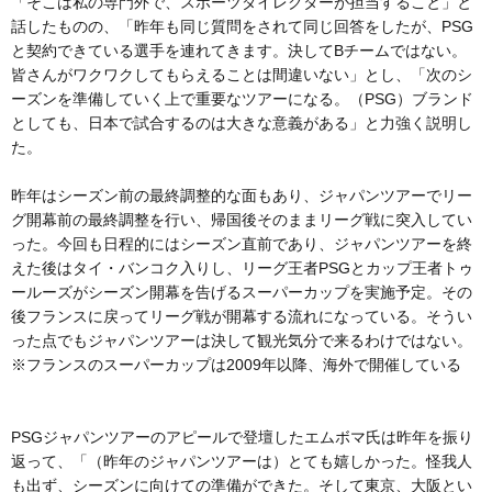
「そこは私の専門外で、スポーツダイレクターが担当すること」と
話したものの、「昨年も同じ質問をされて同じ回答をしたが、PSG
と契約できている選手を連れてきます。決してBチームではない。
皆さんがワクワクしてもらえることは間違いない」とし、「次のシ
ーズンを準備していく上で重要なツアーになる。（PSG）ブランド
としても、日本で試合するのは大きな意義がある」と力強く説明し
た。
昨年はシーズン前の最終調整的な面もあり、ジャパンツアーでリー
グ開幕前の最終調整を行い、帰国後そのままリーグ戦に突入してい
った。今回も日程的にはシーズン直前であり、ジャパンツアーを終
えた後はタイ・バンコク入りし、リーグ王者PSGとカップ王者トゥ
ールーズがシーズン開幕を告げるスーパーカップを実施予定。その
後フランスに戻ってリーグ戦が開幕する流れになっている。そうい
った点でもジャパンツアーは決して観光気分で来るわけではない。
※フランスのスーパーカップは2009年以降、海外で開催している
PSGジャパンツアーのアピールで登壇したエムボマ氏は昨年を振り
返って、「（昨年のジャパンツアーは）とても嬉しかった。怪我人
も出ず、シーズンに向けての準備ができた。そして東京、大阪とい