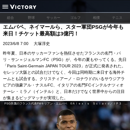
総合
野球
サッカー
ゴルフ
相撲
テニス
エムバペ、ネイマールら、スター軍団PSGが今年も
来日！チケット最高額は3億円！
2023/6/8 7:00
大塚淳史
昨年夏、日本のサッカーファンを熱狂させたフランスの名門・パ
リ・サン＝ジェルマンFC（PSG）が、今年の夏もやってくる。先日
「Paris Saint-Germain JAPAN TOUR 2023」が正式に発表された。
セレッソ大阪との試合だけでなく、今回は同時期に来日する海外チ
ームとも試合する。クリスティアーノ・ロナウドのいるサウジアラ
ビアの強豪アル・ナスルFC、イタリアの名門FCインテルナツィオ
ナーレ・ミラノ（インテル）と、日本だけでなく世界中からの注目
が集まるビッグマッチが実現した。
PSG所属のフランス代表FWキリアン・エムバペ ©Ａｌｅｘｉｓ Ｓｃｉａｒｄ／ＩＰ３ ｖｉａ ＺＵＭＡ Ｐｒｅｓｓ／共同通信イメージズ