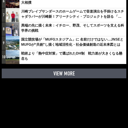
6
大相撲
川崎ブレイブサンダースのホームゲームで音楽演出を手掛けるスチ
7
ャダラパーが川崎新！アリーナシティ・プロジェクトを語る 「楽
しみでしかないでしょ。川崎は、ずっと成長曲線だから」
異端の先に描く未来：イチロー、野茂、そしてスポーツを支える科
8
学界の挑戦
国立競技場が「MUFGスタジアム」に 名前だけではない…JNSEと
9
MUFGが“共創”し描く地域活性化・社会価値創造の近未来図とは
戦術より「熱中症対策」で選ばれたDH制 戦力差が大きくなる懸
10
念も
VIEW MORE