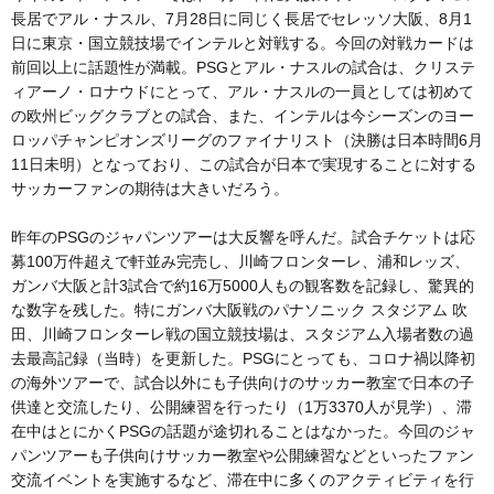
長居でアル・ナスル、7月28日に同じく長居でセレッソ大阪、8月1
日に東京・国立競技場でインテルと対戦する。今回の対戦カードは
前回以上に話題性が満載。PSGとアル・ナスルの試合は、クリステ
ィアーノ・ロナウドにとって、アル・ナスルの一員としては初めて
の欧州ビッグクラブとの試合、また、インテルは今シーズンのヨー
ロッパチャンピオンズリーグのファイナリスト（決勝は日本時間6月
11日未明）となっており、この試合が日本で実現することに対する
サッカーファンの期待は大きいだろう。
昨年のPSGのジャパンツアーは大反響を呼んだ。試合チケットは応
募100万件超えで軒並み完売し、川崎フロンターレ、浦和レッズ、
ガンバ大阪と計3試合で約16万5000人もの観客数を記録し、驚異的
な数字を残した。特にガンバ大阪戦のパナソニック スタジアム 吹
田、川崎フロンターレ戦の国立競技場は、スタジアム入場者数の過
去最高記録（当時）を更新した。PSGにとっても、コロナ禍以降初
の海外ツアーで、試合以外にも子供向けのサッカー教室で日本の子
供達と交流したり、公開練習を行ったり（1万3370人が見学）、滞
在中はとにかくPSGの話題が途切れることはなかった。今回のジャ
パンツアーも子供向けサッカー教室や公開練習などといったファン
交流イベントを実施するなど、滞在中に多くのアクティビティを行