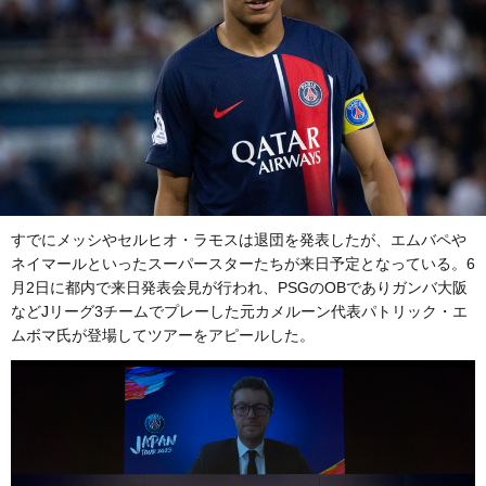
すでにメッシやセルヒオ・ラモスは退団を発表したが、エムバペや
ネイマールといったスーパースターたちが来日予定となっている。6
月2日に都内で来日発表会見が行われ、PSGのOBでありガンバ大阪
などJリーグ3チームでプレーした元カメルーン代表パトリック・エ
ムボマ氏が登場してツアーをアピールした。