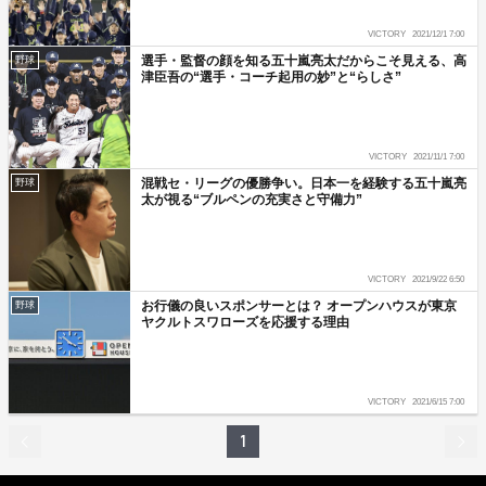
VICTORY
2021/12/1 7:00
選手・監督の顔を知る五十嵐亮太だからこそ見える、高
野球
津臣吾の“選手・コーチ起用の妙”と“らしさ”
VICTORY
2021/11/1 7:00
混戦セ・リーグの優勝争い。日本一を経験する五十嵐亮
野球
太が視る“ブルペンの充実さと守備力”
VICTORY
2021/9/22 6:50
お行儀の良いスポンサーとは？ オープンハウスが東京
野球
ヤクルトスワローズを応援する理由
VICTORY
2021/6/15 7:00
1