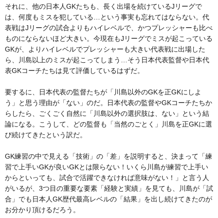
それに、他の日本人GKたちも、長く出場を続けているJリーグで
は、何度もミスを犯している…という事実も忘れてはならない。代
表戦はJリーグの試合よりもハイレベルで、かつプレッシャーも比べ
ものにならないほど大きい。今現在もJリーグでミスが起こっている
GKが、よりハイレベルでプレッシャーも大きい代表戦に出場した
ら、川島以上のミスが起こってしまう…そう日本代表監督や日本代
表GKコーチたちは見て評価しているはずだ。
要するに、日本代表の監督たちが「川島以外のGKを正GKにしよ
う」と思う理由が「ない」のだ。日本代表の監督やGKコーチたちか
らしたら、ごくごく自然に「川島以外の選択肢は、ない」という結
論になる。こうして、どの監督も「当然のごとく」川島を正GKに選
び続けてきたという訳だ。
GK練習の中で見える「技術」の「差」を説明すると、決まって「練
習で上手いGKが良いGKとは限らない！いくら川島が練習で上手い
からといっても、試合で活躍できなければ意味がない！」と言う人
がいるが、3つ目の重要な要素「経験と実績」を見ても、川島が「試
合」でも日本人GK歴代最高レベルの「結果」を出し続けてきたのが
お分かり頂けるだろう。