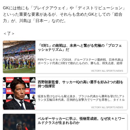
GKには他にも「ブレイクアウェイ」や「ディストリビューション」
といった重要な要素があるが、それらも含めたGKとしての「総合
力」が、川島は「日本一」なのだ。
＜了＞
「0対1」の敗戦は、未来へと繋がる究極の「プロフェ
ッショナリズム」だ
FIFAワールドカップ2018、グループステージ最終戦、日本代表は
ポーランド代表に0対1で敗れたものの、勝ち点、得失点差、総得
点で並んだセネガル代表をフェアプレー・ポイントでかわし、決勝
トーナメント進出を決めた。だが、この試合における日本代表のプ
VICTORY ALL SPORTS NEWS
レーについては、国内外でも賛否が分かれている。「プロフェッシ
ョナリズム」とは何か？ 「フェアプレー」とは何か？ ノンフィ
クションライターの藤江直人氏に執筆をお願いしました。（文＝藤
西野朗新監督、サッカーIQの高い選手を好み2つの顔を
江直人）
持つ指揮官
猛攻を受けながらも耐え抜き、ブラジル代表から勝利を挙げたアト
ランタ五輪日本代表。圧倒的な攻撃力でリーグを席巻し、タイトル
をつかみ取ったガンバ大阪。西野朗監督がこれまで率いてきたチー
ムは対照的な顔を見せている。ヴァイッド・ハリルホジッチ監督の
VICTORY ALL SPORTS NEWS
解任を受け、ロシアW杯で日本代表を率いることとなった日本人監
督は、どのような存在なのか。ガンバ大阪を率いていた時代から、
その一挙手一投足を見続けてきた下薗昌記さんに、新たな日本代表
ベルギーサッカーに学ぶ、怪物育成術。なぜ次々とワー
監督について執筆をお願いした。（文＝下薗昌記）
ルドクラスが生まれるのか