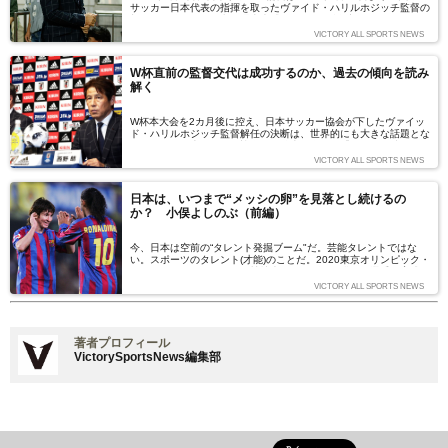
サッカー日本代表の指揮を取ったヴァイド・ハリルホジッチ監督の
契約を解除した。（文：澤山大輔[VICTORY編集部]）
VICTORY ALL SPORTS NEWS
W杯直前の監督交代は成功するのか、過去の傾向を読み
解く
W杯本大会を2カ月後に控え、日本サッカー協会が下したヴァイッ
ド・ハリルホジッチ監督解任の決断は、世界的にも大きな話題とな
っている。日本サッカー協会の田嶋幸三会長は「１％でも勝つ可能
性を求めて」、今回の決断を下したという。はたして、大会直前の
VICTORY ALL SPORTS NEWS
監督交代は有効なのだろうか。過去の歴史の中で、W杯の直前に指
揮官の交代に踏み切った国々が、どのような結果を残してきたのか
を振り返る。（文＝池田敏明）
日本は、いつまで“メッシの卵”を見落とし続けるの
か？ 小俣よしのぶ（前編）
今、日本は空前の“タレント発掘ブーム"だ。芸能タレントではな
い。スポーツのタレント(才能)のことだ。2020東京オリンピック・
パラリンピックなどの国際競技大会でメダルを獲れる選手の育成を
目指し、才能ある成長期の選手を発掘・育成する事業が、国家予算
VICTORY ALL SPORTS NEWS
で行われている。タレント発掘が活発になるほど、日本のスポーツ
が強くなる。そのような社会の風潮に異を唱えるのが、選抜育成シ
ステム研究家の小俣よしのぶ氏だ。その根拠を語ってもらった。
（取材・文：出川啓太）
著者プロフィール
VictorySportsNews編集部