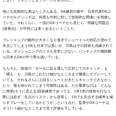
しまい、ミスしてしまうシーンが見られた。
他にも技術的な差はたくさんある。GK練習の最中、日本代表GKコ
ーチのルグシッチは、何度も中村に対して技術的な間違いを指摘し
ていた。それくらい、一流のGKコーチから見たら「明確な問題点
(改善点)」が中村には多々あるということだ。
プレジャンプの動作が大きくなり過ぎてシュートへの対応が遅れて
失点してしまうGKも日本では多いが、川島はその技術も洗練されて
いる。ポジショニングのミスも非常に少ない。パンチングの飛距離
も日本人GKの中で群を抜いている。
もちろん、前述の「ボールに足を運んで正対してのキャッチ」も
「構え」も、川島がこれだけ細かなところまで徹底してプレーして
いても、それをさらに上回るシュートがきたらキャッチできなかっ
たり、股を抜かれてしまう可能性はある。だが重要なのは、どんな
に簡単(そうに見える)技術練習であっても、1本1本の技術を行なう
際には必ず「失点のリスク」から逆算し、1%でも失点する確率を減
らすプレーをしているかどうか…という点だ。監督やGKコーチは、
そういう細かなところまで見て評価を下している。