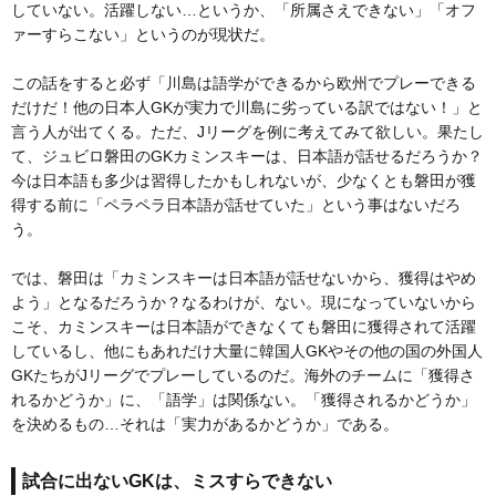
していない。活躍しない…というか、「所属さえできない」「オフ
ァーすらこない」というのが現状だ。
この話をすると必ず「川島は語学ができるから欧州でプレーできる
だけだ！他の日本人GKが実力で川島に劣っている訳ではない！」と
言う人が出てくる。ただ、Jリーグを例に考えてみて欲しい。果たし
て、ジュビロ磐田のGKカミンスキーは、日本語が話せるだろうか？
今は日本語も多少は習得したかもしれないが、少なくとも磐田が獲
得する前に「ペラペラ日本語が話せていた」という事はないだろ
う。
では、磐田は「カミンスキーは日本語が話せないから、獲得はやめ
よう」となるだろうか？なるわけが、ない。現になっていないから
こそ、カミンスキーは日本語ができなくても磐田に獲得されて活躍
しているし、他にもあれだけ大量に韓国人GKやその他の国の外国人
GKたちがJリーグでプレーしているのだ。海外のチームに「獲得さ
れるかどうか」に、「語学」は関係ない。「獲得されるかどうか」
を決めるもの…それは「実力があるかどうか」である。
試合に出ないGKは、ミスすらできない