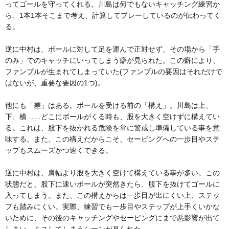
ってゴールを守ってくれる。川島は何でもないキャッチング練習か
ら、1本1本そこまで考え、計算してプレーしているのが伝わってく
る。
逆に中村は、ボールに対して足を運んで正対せず、その場から「手
のみ」でのキャッチにいってしまう癖が見られた。この癖により、
ファンブルが生まれてしまっていた(ファンブルの要因はそれだけで
はないが、重要な要因の1つ)。
他にも「差」はある。ボールを受ける前の「構え」。川島は上、
下、横……どこにボールがくる時も、股を大きく空けずに構えてい
る。これは、股下を抜かれる危険を常に警戒し準備している事を意
味する。また、この構えだからこそ、セービングへの一歩目やステ
ップもスムーズかつ速くできる。
逆に中村は、肩幅より股を大きく空けて構えている事が多い。この
状態だと、股下に速いボールが突然きたら、股下を抜けてゴールに
入ってしまう。また、この構えからは一歩目が出にくい上、ステッ
プも踏みにくい。実際、練習でも一歩目やステップが上手くいかな
いために、その後のキャッチングやセービングにまで悪影響が出て