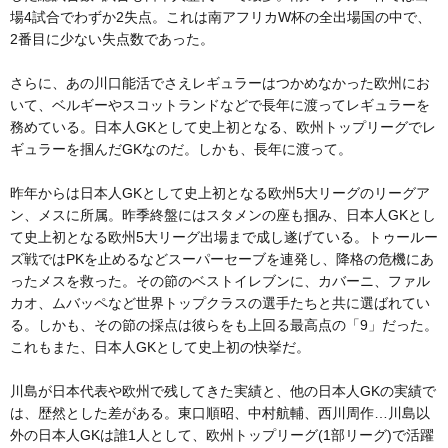
場4試合でわずか2失点。これは南アフリカW杯の全出場国の中で、
2番目に少ない失点数であった。
さらに、あの川口能活でさえレギュラーはつかめなかった欧州にお
いて、ベルギーやスコットランドなどで長年に渡ってレギュラーを
務めている。日本人GKとして史上初となる、欧州トップリーグでレ
ギュラーを掴んだGKなのだ。しかも、長年に渡って。
昨年からは日本人GKとして史上初となる欧州5大リーグのリーグア
ン、メスに所属。昨季終盤にはスタメンの座も掴み、日本人GKとし
て史上初となる欧州5大リーグ出場まで成し遂げている。トゥールー
ズ戦ではPKを止めるなどスーパーセーブを連発し、降格の危機にあ
ったメスを救った。その節のベストイレブンに、カバーニ、ファル
カオ、ムバッペなど世界トップクラスの選手たちと共に選ばれてい
る。しかも、その節の採点は彼らをも上回る最高点の「9」だった。
これもまた、日本人GKとして史上初の快挙だ。
川島が日本代表や欧州で残してきた実績と、他の日本人GKの実績で
は、歴然とした差がある。東口順昭、中村航輔、西川周作…川島以
外の日本人GKは誰1人として、欧州トップリーグ(1部リーグ)で活躍