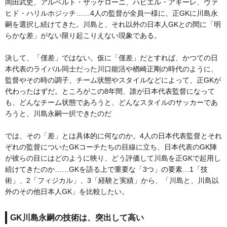
岡田武史、アルベルト・ザッケローニ、ハビエル・アギーレ、ヴァ
ヒド・ハリルホジッチ……4人の監督が全員一様に、正GKに川島永
嗣を選択し続けてきた。川島と、それ以外の日本人GKとの間に「明
らかな差」がない限り起こりえない現象である。
決して、「僅差」ではない。仮に「僅差」だとすれば、かつての日
本代表のライバル同士だった川口能活や楢崎正剛の時代のように、
監督やその時の調子、チーム状態やスタイルなどによって、正GKが
代わったはずだ。ところがこの8年間、誰が日本代表監督になって
も、どんなチーム状態であろうと、どんなスタイルのサッカーであ
ろうと、川島永嗣一択できたのだ
では、その「差」とは具体的に何なのか。4人の日本代表監督とそれ
ぞれの監督についたGKコーチたちの目線に立ち、日本代表のGK陣
が彼らの目にはどのように映り、どう評価して川島を正GKで起用し
続けてきたのか……GKを語る上で重要な「3つ」の要素…1「技
術」、2「フィジカル」、3「経験と実績」から、「川島と、川島以
外のその他日本人GK」を比較したい。
GK川島永嗣の技術は、突出して高い