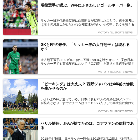
で、これらを超える番狂わせが起こるか注目だ。（文＝池田敏明）
現役選手が選ぶ、W杯にふさわしいゴールキーパー像。
サッカー日本代表新監督に西野朗氏が就任したことで、選手選考に
は若干の見直しが行なわれる可能性が高い。その中、良くも悪くも
「無風」とみられるのがゴールキーパーだ。監督が違えど、評価さ
れる基準そのものは大きく変わらない。どのような要素が決め手と
VICTORY ALL SPORTS NEWS
なるのだろうか？ モンゴル・Anduud CityでプレーするGK・冨
澤拓海選手（Pangea Football Academy）に、現役選手目線で語
ってもらった。（文：冨澤拓海）
GKとFPの兼任。「サッカー界の大谷翔平」は現れる
か？
大谷翔平選手(エンゼルス)が二刀流でMLBを沸かせる中、実は日本
サッカー界でも育成年代において「二刀流」を選択する選手が増え
ているようだ。ゴールキーパー(GK)とフィールドプレイヤー(FP)、
この二刀流を選択する選手が増えた背景は何か、そのメリットとデ
VICTORY ALL SPORTS NEWS
メリットについてモンゴル・Anduud CityでプレーするGK・冨澤
拓海選手(Pangea Football Academy)に執筆を依頼した。
「ピーキング」は大丈夫？ 西野ジャパンは4年前の惨敗
を生かせるのか
いよいよW杯が迫っている。日本代表も23人の最終登録メンバー
が発表となり、すでにチームはヨーロッパ入りして本大会に向けて
準備を進めている。その中で気がかりなのがコンディションづくり
だ。4年前、欧州の強豪リーグで活躍する選手が増え、史上最強と
VICTORY ALL SPORTS NEWS
も言われたチームは、1勝も挙げられずにブラジルを去った。当
時、その要因に挙げられた理由のひとつが『ピーキングの失敗』だ
った。ロシアに乗り込む日本代表は、その反省をいかせているの
ハリル解任。JFAが捨てたのは、コアファンの信頼であ
か。日本代表を追い続ける飯間健記者に、現地での様子を伝えても
る
らう。（文＝飯間健）
2018年4月9日、日本サッカー協会は2015年3月12日より3年以上