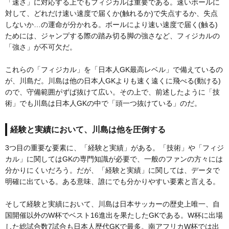
「速さ」に対応する上でもフィジカルは重要である。速いボールに
対して、どれだけ速い速度で届くか(触れるか)で失点するか、失点
しないか…の運命が分かれる。ボールにより速い速度で届く(触る)
ためには、ジャンプする際の踏み切る脚の強さなど、フィジカルの
「強さ」が不可欠だ。
これらの「フィジカル」を「日本人GK最高レベル」で備えているの
が、川島だ。川島は他の日本人GKよりも速く遠くに飛べる(動ける)
ので、守備範囲がずば抜けて広い。その上で、前述したように「技
術」でも川島は日本人GKの中で「頭一つ抜けている」のだ。
経験と実績において、川島は他を圧倒する
3つ目の重要な要素に、「経験と実績」がある。「技術」や「フィジ
カル」に関してはGKの専門知識が必要で、一般のファンの方々には
分かりにくいだろう。だが、「経験と実績」に関しては、データで
明確に出ている。ある意味、誰にでも分かりやすい要素と言える。
そして経験と実績において、川島は日本サッカーの歴史上唯一、自
国開催以外のW杯でベスト16進出を果たしたGKである。W杯に出場
した総試合数7試合も日本人歴代GKで最多。南アフリカW杯では出