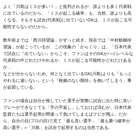
よく「川島はミスが多い！」と批判されるが、誰よりも多く代表戦
に出ているのだから、「ミスが起こる確率」も、当然、誰よりも高
くなる。そもそも試合(代表戦)に出ていないGKは、ミスが起こる可
能性すらないのだから。
数年前までは「西川待望論」がずっと続き、現在では「中村航輔待
望論」が起こっているが、この現象の「からくり」は、「日本代表
で試合に『出ていない』からこそ、ファンはそのGKがハイレベルな
代表戦の中どれだけやれるか、ミスが起こる可能性がどれだけある
か…
などが分からないため、何となく出ているGK(川島)よりも『もっと
やれるに違いない』という『根拠のない期待』を抱いてしまう」事
が起因している。
ファンの場合は自分が推していた選手が実際に試合に出た時に良い
プレーができなくても「手の平返し」しておけば済むが、日本代表
監督たちは選手起用が間違って負けてしまえばクビが飛ぶ。だか
ら、自分の目(プロの目)で見て「最も良い選手」「最も勝つ確率が
高い選手」=「川島」を試合で起用するのは当然である。