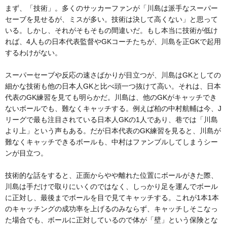
まず、「技術」。多くのサッカーファンが「川島は派手なスーパー
セーブを見せるが、ミスが多い。技術は決して高くない」と思って
いる。しかし、それがそもそもの間違いだ。もし本当に技術が低け
れば、4人もの日本代表監督やGKコーチたちが、川島を正GKで起用
するわけがない。
スーパーセーブや反応の速さばかりが目立つが、川島はGKとしての
細かな技術も他の日本人GKと比べ頭一つ抜けて高い。それは、日本
代表のGK練習を見ても明らかだ。川島は、他のGKがキャッチでき
ないボールでも、難なくキャッチする。例えば柏の中村航輔は今、J
リーグで最も注目されている日本人GKの1人であり、巷では「川島
より上」という声もある。だが日本代表のGK練習を見ると、川島が
難なくキャッチできるボールも、中村はファンブルしてしまうシー
ンが目立つ。
技術的な話をすると、正面からやや離れた位置にボールがきた際、
川島は手だけで取りにいくのではなく、しっかり足を運んでボール
に正対し、最後までボールを目で見てキャッチする。これが1本1本
のキャッチングの成功率を上げるのみならず、キャッチしそこなっ
た場合でも、ボールに正対しているので体が「壁」という保険とな