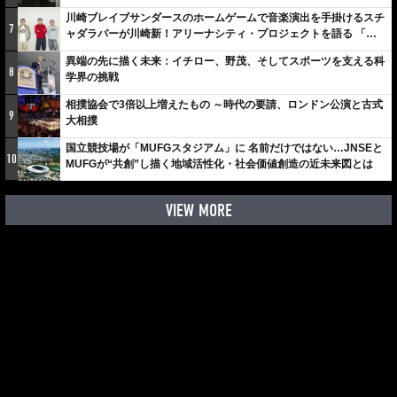
川崎ブレイブサンダースのホームゲームで音楽演出を手掛けるスチ
7
ャダラパーが川崎新！アリーナシティ・プロジェクトを語る 「楽
しみでしかないでしょ。川崎は、ずっと成長曲線だから」
異端の先に描く未来：イチロー、野茂、そしてスポーツを支える科
8
学界の挑戦
相撲協会で3倍以上増えたもの ～時代の要請、ロンドン公演と古式
9
大相撲
国立競技場が「MUFGスタジアム」に 名前だけではない…JNSEと
10
MUFGが“共創”し描く地域活性化・社会価値創造の近未来図とは
VIEW MORE