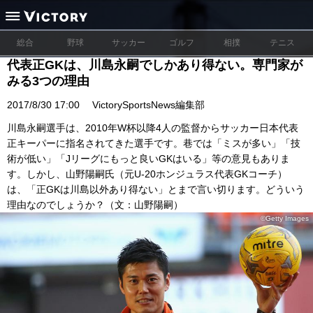
総合
野球
サッカー
ゴルフ
相撲
テニス
代表正GKは、川島永嗣でしかあり得ない。専門家が
みる3つの理由
2017/8/30 17:00
VictorySportsNews編集部
川島永嗣選手は、2010年W杯以降4人の監督からサッカー日本代表
正キーパーに指名されてきた選手です。巷では「ミスが多い」「技
術が低い」「Jリーグにもっと良いGKはいる」等の意見もありま
す。しかし、山野陽嗣氏（元U-20ホンジュラス代表GKコーチ）
は、「正GKは川島以外あり得ない」とまで言い切ります。どういう
理由なのでしょうか？（文：山野陽嗣）
©Getty Images