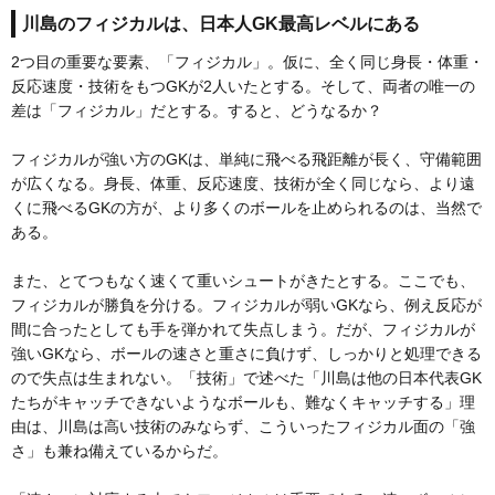
川島のフィジカルは、日本人GK最高レベルにある
2つ目の重要な要素、「フィジカル」。仮に、全く同じ身長・体重・
反応速度・技術をもつGKが2人いたとする。そして、両者の唯一の
差は「フィジカル」だとする。すると、どうなるか？
フィジカルが強い方のGKは、単純に飛べる飛距離が長く、守備範囲
が広くなる。身長、体重、反応速度、技術が全く同じなら、より遠
くに飛べるGKの方が、より多くのボールを止められるのは、当然で
ある。
また、とてつもなく速くて重いシュートがきたとする。ここでも、
フィジカルが勝負を分ける。フィジカルが弱いGKなら、例え反応が
間に合ったとしても手を弾かれて失点しまう。だが、フィジカルが
強いGKなら、ボールの速さと重さに負けず、しっかりと処理できる
ので失点は生まれない。「技術」で述べた「川島は他の日本代表GK
たちがキャッチできないようなボールも、難なくキャッチする」理
由は、川島は高い技術のみならず、こういったフィジカル面の「強
さ」も兼ね備えているからだ。