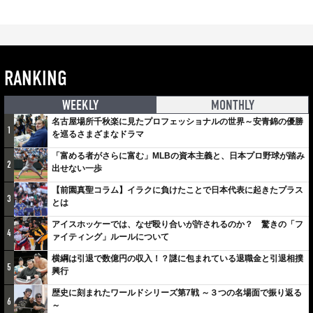
RANKING
WEEKLY
MONTHLY
名古屋場所千秋楽に見たプロフェッショナルの世界～安青錦の優勝
1
を巡るさまざまなドラマ
「富める者がさらに富む」MLBの資本主義と、日本プロ野球が踏み
2
出せない一歩
【前園真聖コラム】イラクに負けたことで日本代表に起きたプラス
3
とは
アイスホッケーでは、なぜ殴り合いが許されるのか？ 驚きの「フ
4
ァイティング」ルールについて
横綱は引退で数億円の収入！？謎に包まれている退職金と引退相撲
5
興行
歴史に刻まれたワールドシリーズ第7戦 ～３つの名場面で振り返る
6
～