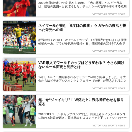
2002年日韓W杯での対戦から15年。「赤い悪魔」ベルギー代表
は、怪物の集団へと変ぼうした。チェルシーの攻撃を牽引する欧州
屈指のドリブラーエデン・アザールを筆頭に、マンチェスター・ユ
ナイテッドの前線に君臨するロメル・ルカク、マンチェスター・シ
VICTORY ALL SPORTS NEWS
ティの中核としてバロンドールすら射程に捉えるまで成長したケビ
ン・デ・ブライネ。黄金世代に加え、モナコのユーリ・ティーレマ
ンス（20歳）のように、若い世代も育ってきている。怪物を生む
ネイマールが挑む「6度目の優勝」 ケガからの復活と誓
育成システムには、幾つかの重要な鍵が隠されている。（文：結城
った栄光への道
康平）
熱戦の続く2018 FIFAワールドカップ。17日深夜にはいよいよ優勝
候補の一角、ブラジル代表が登場する。母国開催の2014年大会で
無念の離脱となったネイマールは、今大会に並々ならぬ想いを抱い
ている。栄光に彩られたセレソン、前人未到の「6度目の優勝」
VICTORY ALL SPORTS NEWS
へ、ネイマールの挑戦が始まる――。（文＝藤原清美）
VAR導入でワールドカップはどう変わる？ 今さら聞け
ないルール変更と見所とは
14日、4年に一度開催されるサッカーのW杯が開幕しました。今大
会からはビデオアシスタントレフェリー（VAR）が導入されること
になっています。1986年メキシコ大会のアルゼンチン対イングラ
ンドの試合では、アルゼンチン代表のディエゴ・マラドーナ選手が
VICTORY ALL SPORTS NEWS
手で決めた得点が認められ「神の手ゴール」と呼ばれています。そ
うしたゴールが今大会ではなくなるかもしれません。このVARをは
じめ、今大会に新たに導入された大会のルールや審判目線での見所
起こせ“ジャイキリ”！ W杯史上に残る番狂わせを振り
をまとめました。（文＝VICTORY SPORTS編集部）
返る
2018FIFAワールドカップロシアでは、前回王者ドイツがメキシコ
に敗れる波乱が起き、日本代表もコロンビアを下してアジアのチー
ムとしてW杯史上初めて南米のチームを破るアップセットを演じ
た。いずれの試合も、格下のチームが強豪を打ち負かす“ジャイア
VICTORY ALL SPORTS NEWS
ントキリング”の事例と言えるだろう。本稿では過去のW杯で起き
たジャイアントキリングを振り返る。今大会のグループステージ