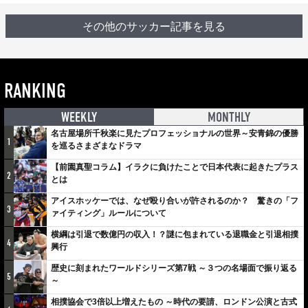
その他のサッカー記事を見る
RANKING
WEEKLY
MONTHLY
名古屋場所千秋楽に見たプロフェッショナルの世界～安青錦の優勝
1
を巡るさまざまなドラマ
【前園真聖コラム】イラクに負けたことで日本代表に起きたプラス
2
とは
アイスホッケーでは、なぜ殴り合いが許されるのか？ 驚きの「フ
3
ァイティング」ルールについて
横綱は引退で数億円の収入！？謎に包まれている退職金と引退相撲
4
興行
歴史に刻まれたワールドシリーズ第7戦 ～３つの名場面で振り返る
5
～
相撲協会で3倍以上増えたもの ～時代の要請、ロンドン公演と古式