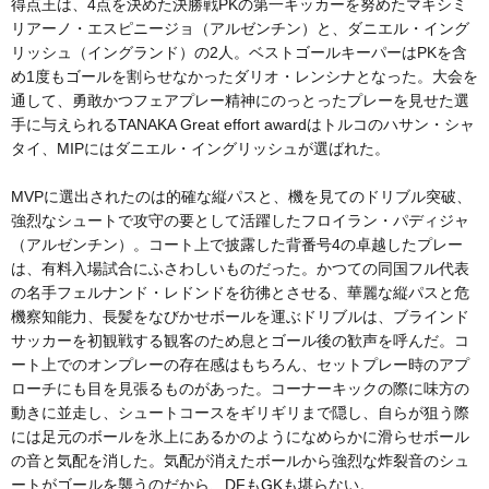
得点王は、4点を決めた決勝戦PKの第一キッカーを努めたマキシミ
リアーノ・エスピニージョ（アルゼンチン）と、ダニエル・イング
リッシュ（イングランド）の2人。ベストゴールキーパーはPKを含
め1度もゴールを割らせなかったダリオ・レンシナとなった。大会を
通して、勇敢かつフェアプレー精神にのっとったプレーを見せた選
手に与えられるTANAKA Great effort awardはトルコのハサン・シャ
タイ、MIPにはダニエル・イングリッシュが選ばれた。
MVPに選出されたのは的確な縦パスと、機を見てのドリブル突破、
強烈なシュートで攻守の要として活躍したフロイラン・パディジャ
（アルゼンチン）。コート上で披露した背番号4の卓越したプレー
は、有料入場試合にふさわしいものだった。かつての同国フル代表
の名手フェルナンド・レドンドを彷彿とさせる、華麗な縦パスと危
機察知能力、長髪をなびかせボールを運ぶドリブルは、ブラインド
サッカーを初観戦する観客のため息とゴール後の歓声を呼んだ。コ
ート上でのオンプレーの存在感はもちろん、セットプレー時のアプ
ローチにも目を見張るものがあった。コーナーキックの際に味方の
動きに並走し、シュートコースをギリギリまで隠し、自らが狙う際
には足元のボールを氷上にあるかのようになめらかに滑らせボール
の音と気配を消した。気配が消えたボールから強烈な炸裂音のシュ
ートがゴールを襲うのだから、DFもGKも堪らない。