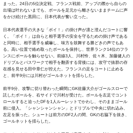
まった。24日の5位決定戦、フランス戦前、アップの際から自らの
出場は叶わないまでも、ボールを足元から離さないままチームに声
をかけ続けた黒田に、日本代表が奮い立った。
日本代表選手の大きな「ボイ！」の掛け声が凛と澄んだコートに響
く。「ボイ！」は自らと相手選手の安全を守るための掛け声である
と同時に、相手選手を威嚇し、味方を鼓舞する勝どきの声でもあ
る。高い位置で絡め取ったボールを保持し、世界ランク14位のフラ
ンスにボールを触らせない。前線3人、川村怜、佐々木、加藤健人の
ドリブルとパスワークで相手を翻弄する背後には、攻守で抜群の存
在感を見せる田中章仁が控えた。フランスの足をコートに止める
と、前半9分には川村がゴールネットを揺らした。
前半9分、攻撃に切り替わった瞬間にGK佐藤大介がゴールスローで
託したボールを、右サイドで川村が受けた。ボールを左足でコント
ロールすると迫ったDFを1人ルーレットでかわし、そのままゴール
前に侵入。「シャンシャンシャン」とドリブルで中央に切れ込み、
左足を振った。シュートは前方のDF2人の間、GKの右脇下を抜き、
ゴールネットを揺らした。