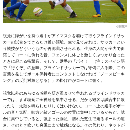
©高野洋
視覚に障がいを持つ選手がアイマスクを着けて行うブラインドサッ
カーの試合をできるだけ近い距離、生で見てみれば、サッカーとい
う競技がどういうものか再認識させられる。生身の人間が全力で衝
突してコートに倒れる音。フェンスに体ごと激しくぶつかり合った
ときに起こる衝撃音。そして、選手の「ボイ！」（注：スペイン語
で「行くぞ」の意味。ブラインドサッカーでは守備に入る際、この
言葉を発してボール保持者にコンタクトしなければ「ノースピーキ
ング」の反則対象となる）」の掛け声がコートに響く。
視覚以外のあらゆる感覚を研ぎ澄ませて争われるブラインドサッカ
ーでは、まず聴覚に全神経を集中させる。だから観客は試合中に歌
ったり、太鼓を鳴らしたりしてはいけない。コート上の選手がボー
ルの音と気配、味方と敵とゴールの位置に集中しているからだ。試
合に集中していると、強まった雨足、濡れた芝生で走るボールの速
さ、そのとき吹いた突風にまで敏感になる。その代わり、ネットが