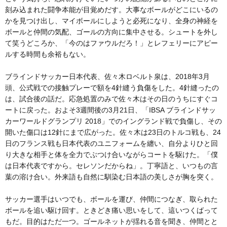
刻み込まれた闘争本能が目覚めだす。大事なボールがどこにいるの
かを見つけ出し、マイボールにしようと必死になり、全身の神経を
ボールと仲間の気配、ゴールの方向に集中させる。シュートを外し
て笑うどころか、「今のはファウルだろ！」とレフェリーにアピー
ルする時間も余裕もない。
ブラインドサッカー日本代表、佐々木ロベルト泉は、2018年3月
頭、公式戦での接触プレーで額を4針縫う負傷をした。4針縫ったの
は、試合後の話だ。応急処置のみで佐々木はその日のうちにすぐコ
ートに戻った。およそ3週間後の3月21日、「IBSA ブラインドサッ
カーワールドグランプリ 2018」でのイングランド戦で負傷し、その
開いた傷口は12針にまで広がった。佐々木は23日のトルコ戦も、24
日のフランス戦も日本代表のユニフォームを纏い、自分よりひと回
り大きな相手と体を全力でぶつけ合いながらコートを駆けた。「僕
は日本代表ですから。セレソンだからね」。丁寧語と、いつもの言
葉の溶け合い。外来語も自然に馴染む日本語の美しさが胸を突く。
サッカー選手はいつでも、ボールを運び、仲間につなぎ、取られた
ボールを追い駆け回す。ときどき痛い思いをして、這いつくばって
もだ。目的はただ一つ。ゴールネットが揺れる音を聞き、仲間とと