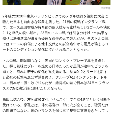
©高野洋
2年後の2020年東京パラリンピックでのメダル獲得を視野に大会に
臨んだ日本も前向きな印象を残した。21日の初戦イングランド戦
で、エース黒田智成が持ち前の個人技から素晴らしい2ゴールを決め
2−1と幸先の良い船出。23日のトルコ戦では引き分け以上の結果を
残せば決勝進出が決まる優位な条件の元で臨んだが、そのトルコ戦
ではエースの負傷による途中交代との試合途中から雨足が強まるコ
ートのコンディション変化に泣かされることとなった。
トルコ戦、開始間もなく、黒田がコンタクトプレーで耳を負傷し
た。押し気味にプレーを進める日本だったが黒田が途中でピッチを
退くと、流れに若干の変化が見え始める。結局0−2とリードを許す
と必死の反撃も及ばず試合終了。グループAはイングランド、トル
コ、日本が１勝１敗で並んだが、総得点の差で日本は24日のフラン
スとの5位決定戦に進むこととなった。
黒田は試合後、左耳鼓膜穿孔（せんこう）で全治4週間という診断を
受けている。穿孔とは、体の器官の一部に穴が空くこと。聴覚だけ
の問題ではない。体のバランスを保つ三半規管に支障をきたしてし