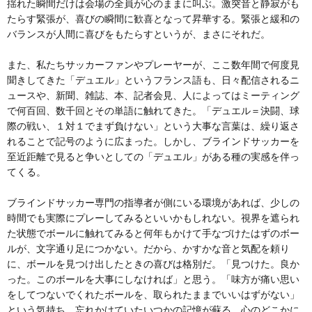
揺れた瞬間だけは会場の全員が心のままに叫ぶ。激突音と静寂がも
たらす緊張が、喜びの瞬間に歓喜となって昇華する。緊張と緩和の
バランスが人間に喜びをもたらすというが、まさにそれだ。
また、私たちサッカーファンやプレーヤーが、ここ数年間で何度見
聞きしてきた「デュエル」というフランス語も、日々配信されるニ
ュースや、新聞、雑誌、本、記者会見、人によってはミーティング
で何百回、数千回とその単語に触れてきた。「デュエル＝決闘、球
際の戦い、１対１でまず負けない」という大事な言葉は、繰り返さ
れることで記号のように広まった。しかし、ブラインドサッカーを
至近距離で見ると争いとしての「デュエル」がある種の実感を伴っ
てくる。
ブラインドサッカー専門の指導者が側にいる環境があれば、少しの
時間でも実際にプレーしてみるといいかもしれない。視界を遮られ
た状態でボールに触れてみると何年もかけて手なづけたはずのボー
ルが、文字通り足につかない。だから、かすかな音と気配を頼り
に、ボールを見つけ出したときの喜びは格別だ。「見つけた。良か
った。このボールを大事にしなければ」と思う。「味方が痛い思い
をしてつないでくれたボールを、取られたままでいいはずがない」
という気持ち、忘れかけていたいつかの記憶が蘇る。心のどこかに