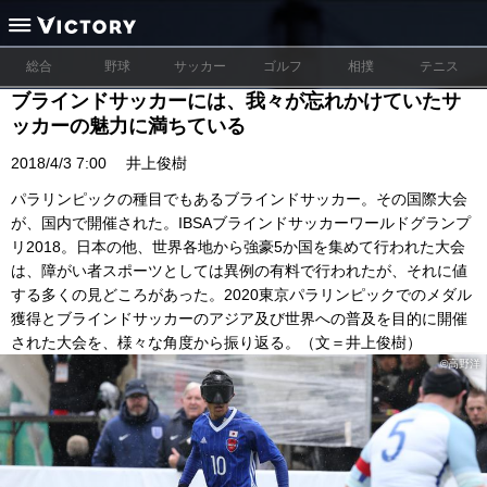
総合
野球
サッカー
ゴルフ
相撲
テニス
ブラインドサッカーには、我々が忘れかけていたサ
ッカーの魅力に満ちている
2018/4/3 7:00
井上俊樹
パラリンピックの種目でもあるブラインドサッカー。その国際大会
が、国内で開催された。IBSAブラインドサッカーワールドグランプ
リ2018。日本の他、世界各地から強豪5か国を集めて行われた大会
は、障がい者スポーツとしては異例の有料で行われたが、それに値
する多くの見どころがあった。2020東京パラリンピックでのメダル
獲得とブラインドサッカーのアジア及び世界への普及を目的に開催
された大会を、様々な角度から振り返る。（文＝井上俊樹）
©高野洋