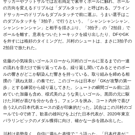
サッカーやフットサルでは左右両足で素早くボールに触れ、ボール
の方向を変えるドリブルは「ダブルタッチ」と呼ばれる。ブライン
ドサッカーのドリブルもダブルタッチで前に運ぶ。うまい選手はこ
のダブルタッチを「3拍子」で行うという。「シャンシャンシャン、
シャンシャンシャン」と相手を揺さぶり、「3拍子」の「2拍目」で
ボールを離す。意表をついたトーキックを繰り出したり、DFやGK
を外すには格好のタイミングだ。川村のシュートは、まさに3拍子の
2拍目で放たれた。
佐藤の小気味良いゴールスローから川村のゴールに至るまでの一連
の流れを音だけで振り返ってみる。繰り返し聞いてみるとそのボー
ルの響きがどこか馴染んだ響きを持っている。取り組みを締める相
撲の「跳ね太鼓」の奏でだ。このゴールは日本が「GKが攻撃の第一
歩」とする練習から繰り返してきた。シュートの瞬間ゴール前に詰
めていた加藤も含め、様式美のような美しいゴール。黒田の元に駆
けた川村が喜びを分かち合う。フェンスを挟み、コート内外で喜び
合う2人の日本代表エースの姿が印象的だった。試合はこの川村のゴ
ールで1−0で終了。歓喜の雄叫びを上げた日本代表が、2020年東京
パラリンピックのメダル獲得に向け、確かな一歩を踏み出した。
川村は姿勢良く、自信に満ちた表情でこう語った。「日本代表がこ