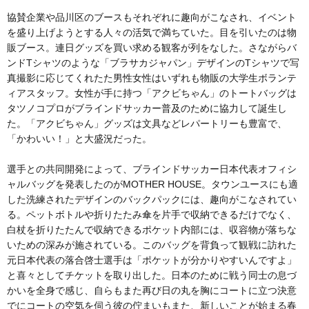
協賛企業や品川区のブースもそれぞれに趣向がこなされ、イベント
を盛り上げようとする人々の活気で満ちていた。目を引いたのは物
販ブース。連日グッズを買い求める観客が列をなした。さながらバ
ンドTシャツのような「ブラサカジャパン」デザインのTシャツで写
真撮影に応じてくれたた男性女性はいずれも物販の大学生ボランテ
ィアスタッフ。女性が手に持つ「アクビちゃん」のトートバッグは
タツノコプロがブラインドサッカー普及のために協力して誕生し
た。「アクビちゃん」グッズは文具などレパートリーも豊富で、
「かわいい！」と大盛況だった。
選手との共同開発によって、ブラインドサッカー日本代表オフィシ
ャルバッグを発表したのがMOTHER HOUSE。タウンユースにも適
した洗練されたデザインのバックパックには、趣向がこなされてい
る。ペットボトルや折りたたみ傘を片手で収納できるだけでなく、
白杖を折りたたんで収納できるポケット内部には、収容物が落ちな
いための深みが施されている。このバッグを背負って観戦に訪れた
元日本代表の落合啓士選手は「ポケットが分かりやすいんですよ」
と喜々としてチケットを取り出した。日本のために戦う同士の息づ
かいを全身で感じ、自らもまた再び日の丸を胸にコートに立つ決意
でにコートの空気を伺う彼の佇まいもまた、新しいことが始まる春