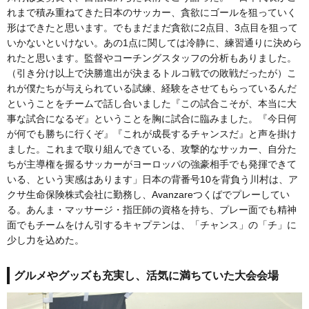
れまで積み重ねてきた日本のサッカー、貪欲にゴールを狙っていく
形はできたと思います。でもまだまだ貪欲に2点目、3点目を狙って
いかないといけない。あの1点に関しては冷静に、練習通りに決めら
れたと思います。監督やコーチングスタッフの分析もありました。
（引き分け以上で決勝進出が決まるトルコ戦での敗戦だったが）こ
れが僕たちが与えられている試練、経験をさせてもらっているんだ
ということをチームで話し合いました『この試合こそが、本当に大
事な試合になるぞ』ということを胸に試合に臨みました。『今日何
が何でも勝ちに行くぞ』『これが成長するチャンスだ』と声を掛け
ました。これまで取り組んできている、攻撃的なサッカー、自分た
ちが主導権を握るサッカーがヨーロッパの強豪相手でも発揮できて
いる、という実感はあります」日本の背番号10を背負う川村は、ア
クサ生命保険株式会社に勤務し、Avanzareつくばでプレーしてい
る。あんま・マッサージ・指圧師の資格を持ち、プレー面でも精神
面でもチームをけん引するキャプテンは、「チャンス」の「チ」に
少し力を込めた。
グルメやグッズも充実し、活気に満ちていた大会会場