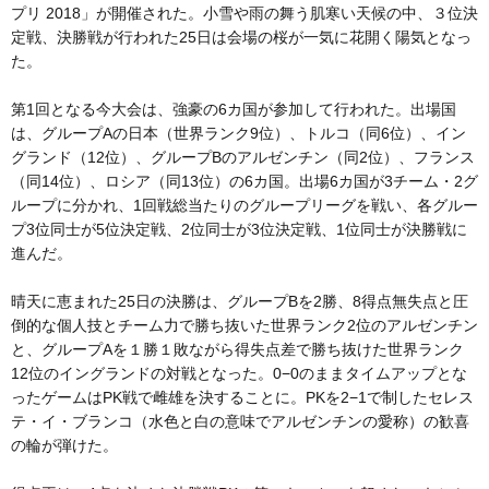
プリ 2018」が開催された。小雪や雨の舞う肌寒い天候の中、３位決
定戦、決勝戦が行われた25日は会場の桜が一気に花開く陽気となっ
た。
第1回となる今大会は、強豪の6カ国が参加して行われた。出場国
は、グループAの日本（世界ランク9位）、トルコ（同6位）、イン
グランド（12位）、グループBのアルゼンチン（同2位）、フランス
（同14位）、ロシア（同13位）の6カ国。出場6カ国が3チーム・2グ
ループに分かれ、1回戦総当たりのグループリーグを戦い、各グルー
プ3位同士が5位決定戦、2位同士が3位決定戦、1位同士が決勝戦に
進んだ。
晴天に恵まれた25日の決勝は、グループBを2勝、8得点無失点と圧
倒的な個人技とチーム力で勝ち抜いた世界ランク2位のアルゼンチン
と、グループAを１勝１敗ながら得失点差で勝ち抜けた世界ランク
12位のイングランドの対戦となった。0−0のままタイムアップとな
ったゲームはPK戦で雌雄を決することに。PKを2−1で制したセレス
テ・イ・ブランコ（水色と白の意味でアルゼンチンの愛称）の歓喜
の輪が弾けた。