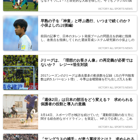
なるドイツに1－7と歴史的な大敗を喫した。今でもブラジルの国
民は、その屈辱を忘れていない。大きな借りを返すべく臨む2018
年W杯へ向けて、チッチ監督の下で強化を進め、結果を出し続けて
VICTORY ALL SPORTS NEWS
きたブラジル。3月には欧州遠征を行い、ロシア代表、そしてドイ
ツ代表と対戦した。あの大敗以来となる直接対決は、W杯本番並み
の注目を集めた。この試合でブラジル代表は、何を得たのか。（文
早熟の子を「神童」と呼ぶ愚行、いつまで続くのか？
＝藤原清美）
小俣よしのぶ(後編)
前回の記事で、日本のタレント発掘ブームの問題点を的確に指摘
し、改善点を指摘してくれた選抜育成システム研究家の小俣よしの
ぶ氏。今回は、今夏注目されながら惜しくも甲子園出場を逃した清
宮幸太郎選手、天才サッカー少年と謳われる久保建英選手を題材
VICTORY ALL SPORTS NEWS
に、日本のスポーツ選手育成の問題を取り上げていく。(取材・文:
出川啓太)
Jリーグは、「理想のお客さん像」の再定義が必要では
ないか？ レジー×笹生対談
2017シーズンのJリーグは過去最多の動員数を記録（J1の平均観客
数は約5.1パーセント増）、今季は金曜開催を打ち出し2万人を動
員する試合も出るなど好調に推移しています。一方で、まだまだ必
要な打ち手を全クラブが打てているわけでは当然ありません。（構
VICTORY ALL SPORTS NEWS
成・文：レジー、笹生心太）
「週休2日」は日本の部活をどう変える？ 求められる
保護者の役割と導入の意義
3月14日、スポーツ庁が検討を続けていた「運動部活動の在り方に
関する総合的なガイドライン」を策定し、HP上で公表した。これ
により、日本の部活動はどう変わっていくのだろうか？ 米国で子
どものスポーツからプロスポーツに至るまで取材を続ける谷口輝世
VICTORY ALL SPORTS NEWS
子さんに、米国のユーススポーツ事情と、ガイドライン策定によっ
て近い未来に起こりうる変化について執筆いただいた。（文＝谷口
輝世子）
「サングラスの捕手」が患う翼状片とは？ 求められる