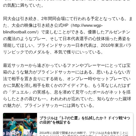
の気配に満ちていた。
同大会は引き続き、2年間同会場にて行われる予定となっている。ま
た、大会の映像は引き続き公式HP（http://www.wgp-
blindfootball.com/）で楽しむことができる。優勝したアルゼンチン
の魔法のようなプレー、そして日本代表選手の心技体揃った勇姿を
堪能してほしい。ブラインドサッカー日本代表は、2010年東京パラ
リンピックでのメダルを、本気で獲りにいっている。
最近サッカーから遠ざかっているファンやプレーヤーにとっては宝
箱のような魅力がブラインドサッカーにはある。思いもよらない方
法で相手を置き去りにする術も、オンプレー時やセットプレーでい
かに気配を消し相手を欺くかのアイディアも、もう耳なじんだはず
の「デュエル」の実感も、息を潜めて見守ったボールがネットを揺
らしたときの喜びも−−。われわれが忘れていた、知らなかった蹴球
の魅力が、ブラインドサッカーには満ちている。
ブラジルは「1-7の亡霊」を払拭したか？ ドイツ戦“4つ
の目的”を検証する
2014年に自国で開催されたW杯で、ブラジルは大会を制すことに