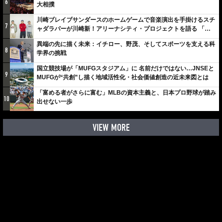
6
大相撲
川崎ブレイブサンダースのホームゲームで音楽演出を手掛けるスチ
7
ャダラパーが川崎新！アリーナシティ・プロジェクトを語る 「楽
しみでしかないでしょ。川崎は、ずっと成長曲線だから」
異端の先に描く未来：イチロー、野茂、そしてスポーツを支える科
8
学界の挑戦
国立競技場が「MUFGスタジアム」に 名前だけではない…JNSEと
9
MUFGが“共創”し描く地域活性化・社会価値創造の近未来図とは
「富める者がさらに富む」MLBの資本主義と、日本プロ野球が踏み
10
出せない一歩
VIEW MORE