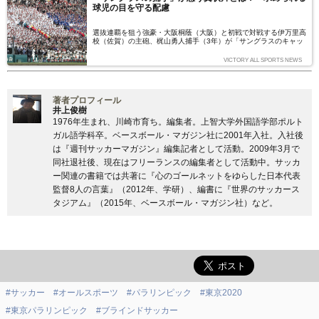
球児の目を守る配慮
選抜連覇を狙う強豪・大阪桐蔭（大阪）と初戦で対戦する伊万里高
校（佐賀）の主砲、梶山勇人捕手（3年）が「サングラスのキャッ
チャー」として話題を呼んでいます。子どもの頃に発症した目の病
気のためにサングラスをかけてプレーしている梶山選手は、サング
VICTORY ALL SPORTS NEWS
ラスの使用が許可制になっている高校野球の世界では異色の存在。
梶山選手がサングラスをかける理由について専門家に聞きました。
（文＝大塚一樹）
著者プロフィール
井上俊樹
1976年生まれ、川崎市育ち。編集者。上智大学外国語学部ポルト
ガル語学科卒。ベースボール・マガジン社に2001年入社。入社後
は『週刊サッカーマガジン』編集記者として活動。2009年3月で
同社退社後、現在はフリーランスの編集者として活動中。サッカ
ー関連の書籍では共著に『心のゴールネットをゆらした日本代表
監督8人の言葉』（2012年、学研）、編書に『世界のサッカース
タジアム』（2015年、ベースボール・マガジン社）など。
#サッカー
#オールスポーツ
#パラリンピック
#東京2020
#東京パラリンピック
#ブラインドサッカー