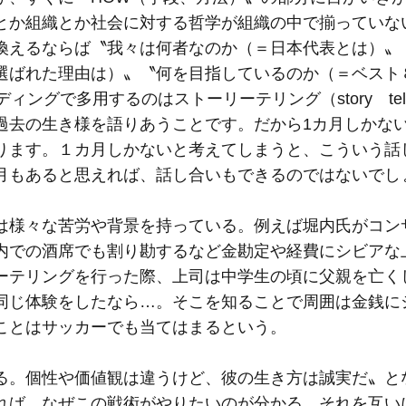
とか組織とか社会に対する哲学が組織の中で揃っていな
換えるならば〝我々は何者なのか（＝日本代表とは）〟
選ばれた理由は）〟〝何を目指しているのか（＝ベスト
ングで多用するのはストーリーテリング（story tell
過去の生き様を語りあうことです。だから1カ月しかな
ります。１カ月しかないと考えてしまうと、こういう話
月もあると思えれば、話し合いもできるのではないでし
は様々な苦労や背景を持っている。例えば堀内氏がコン
内での酒席でも割り勘するなど金勘定や経費にシビアな
ーテリングを行った際、上司は中学生の頃に父親を亡く
同じ体験をしたなら…。そこを知ることで周囲は金銭に
ことはサッカーでも当てはまるという。
る。個性や価値観は違うけど、彼の生き方は誠実だ〟と
れば、なぜこの戦術がやりたいのが分かる。それを互い