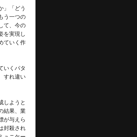
か」「どう
もう一つの
して、今の
姿を実現し
めていく作
ていくパタ
、すれ違い
成しようと
の結果、業
標が与えら
は封殺され
ミュニケー