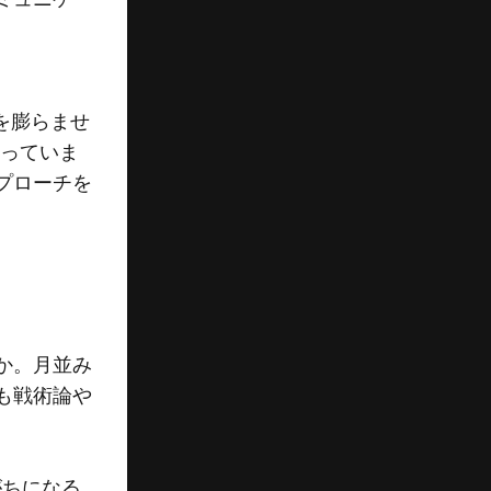
。
を膨らませ
なっていま
プローチを
か。月並み
も戦術論や
がちになる。