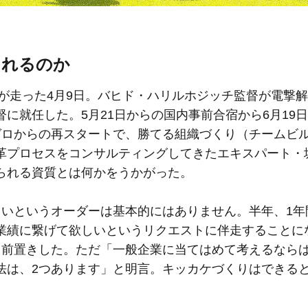
くれるのか
震が走った4月9日。バヒド・ハリルホジッチ監督が電撃
に就任した。5月21日からの国内事前合宿から6月19
ゼロからの再スタートで、勝てる組織づくり（チームビ
革プロセスをコンサルティングしてきたエキスパート・
られる資質とは何かをうかがった。
しいというオーダーは基本的にはありません。半年、1年
業績に繋げて欲しいというリクエストに伴走することに
と前置きした。ただ「一般企業に当てはめて考えるなら
法は、2つあります」と明言。キッカケづくりはできる