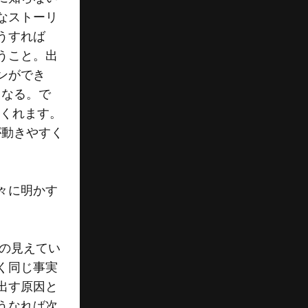
なストーリ
うすれば
うこと。出
ンができ
くなる。で
てくれます。
が動きやすく
々に明かす
分の見えてい
く同じ事実
出す原因と
うなれば次