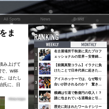
All Sports
News
Brand
をま
RANKING
WEEKLY
MONTHLY
名古屋場所千秋楽に見たプロフ
1
ェッショナルの世界～安青錦の
優勝を巡るさまざまなドラマ
積み上げて
【前園真聖コラム】イラクに負
2
けたことで日本代表に起きたプ
間で、W杯
ラスとは
れた。はたし
アイスホッケーでは、なぜ殴り
3
治氏に、日
合いが許されるのか？ 驚きの
「ファイティング」ルールにつ
横綱は引退で数億円の収入！？
いて
4
謎に包まれている退職金と引退
©Getty Images
相撲興行
歴史に刻まれたワールドシリー