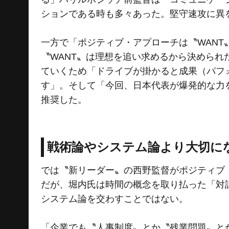
ションである時も多々あった。堅守速攻に異
一方で「ポジティブ・アプローチは〝WAN
〝WANT〟は理想を追い求めるから決めら
ていくため「ドライブが掛かると成果（パフォ
す」。そして「今回、日本代表が爆発的な力
推奨した。
戦術論やシステム論より大切に
では〝新リーダー〟の西野監督がポジティブ
だが、堀内氏は時間の概念を取り払った「対
システム論を交わすことではない。
「企業でも〝人事制度〟とか〝残業問題〟と