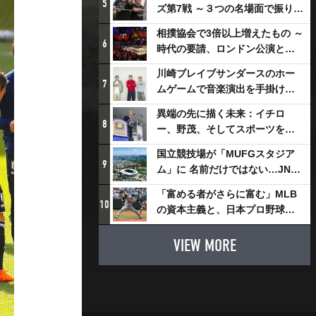
5
ズ第7戦 ～３つの名場面で振り返
る～
相撲協会で3倍以上増えたもの ～
6
時代の要請、ロンドン公演と古
式大相撲
川崎ブレイブサンダースのホー
7
ムゲームで音楽演出を手掛ける
スチャダラパーが川崎新！アリ
異端の先に描く未来：イチロ
ーナシティ・プロジェクトを語
8
ー、野茂、そしてスポーツを支
る 「楽しみでしかないでしょ。
える科学界の挑戦
川崎は、ずっと成長曲線だか
国立競技場が「MUFGスタジア
9
ら」
ム」に 名前だけではない…JNSE
とMUFGが“共創”し描く地域活
「富める者がさらに富む」MLB
性化・社会価値創造の近未来図
10
の資本主義と、日本プロ野球が
とは
踏み出せない一歩
VIEW MORE