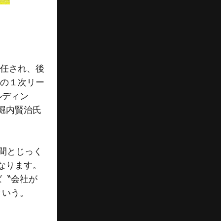
解任され、後
日の１次リー
ルディン
堀内賢治氏
間とじっく
なります。
ば〝会社が
という。