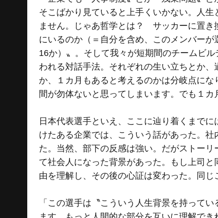
そこばかり見ていると上手くいかない。人生
ません。じゃあ哲学とは？ サッカーに置き
にいるのか（＝自分を含め、このメンバーが
16か）〟。そして我々が短期間のチームビルディ
われる対話手法。それぞれの生い立ちとか、
か、１カ月もあると考えるのかは分岐点にな
間が勿体ないと思ってしまいます。でも１カ
日本代表選手といえ、ここに辿り着くまでに
けたある企業では、こういう話があった。社
た。当然、部下の反感は強い。だがストーリ
て社会人になった背景があった。もし上司と
由を理解し、その後の心証は変わった。同じ
「この選手は〝こういう人生背景を持ってい
ます。もっと人間的な部分を互いに理解でき