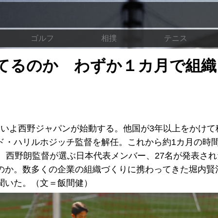
ゴルフ
相撲
テニス
てるのか わずか１カ月で組織
よいよ西野ジャパンが始動する。他国が3年以上をかけて
ド・ハリルホジッチ監督を解任。これから約1カ月の時
、西野朗監督が選ぶ日本代表メンバー、27名が発表さ
のか。数多くの企業の組織づくりに携わってきた堀内賢
聞いた。（文＝飯間健）