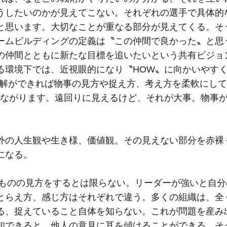
うしたいのかが見えてこない。それぞれの選手で具体的
と思います。大切なことが重なる部分が見えてくる。そ
ームビルディングの定義は〝この仲間で良かった〟と思
の仲間とともに新たな目標を追いたいという共有ビジョ
る環境下では、近視眼的になり〝HOW〟に向かいやす
理解ができれば物事の見方や捉え方、考え方を柔軟にし
つながります。遠回りに見えるけど、それが大事。物事
外の人生観や生き様、価値観。その見えない部分を赤裸
になる。
じものの見方をするとは限らない。リーダーが強いと自
とらえ方、感じ方はそれぞれで違う。多くの組織は、全
る、捉えていること自体を知らない。これが問題を産み
知できると、他人の意見に耳を傾けることができる。そ