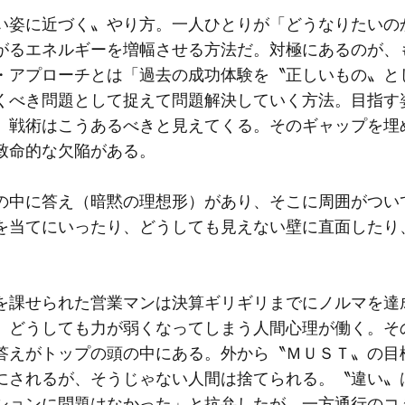
い姿に近づく〟やり方。一人ひとりが「どうなりたいの
がるエネルギーを増幅させる方法だ。対極にあるのが、
・アプローチとは「過去の成功体験を〝正しいもの〟と
くべき問題として捉えて問題解決していく方法。目指す
、戦術はこうあるべきと見えてくる。そのギャップを埋
致命的な欠陥がある。
の中に答え（暗黙の理想形）があり、そこに周囲がつい
を当てにいったり、どうしても見えない壁に直面したり
を課せられた営業マンは決算ギリギリまでにノルマを達
、どうしても力が弱くなってしまう人間心理が働く。そ
答えがトップの頭の中にある。外から〝ＭＵＳＴ〟の目
にされるが、そうじゃない人間は捨てられる。〝違い〟
ションに問題はなかった」と抗弁したが、一方通行のコ