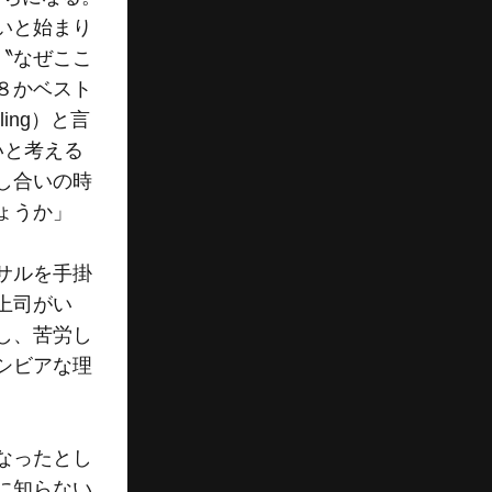
いと始まり
〝なぜここ
８かベスト
ing）と言
いと考える
し合いの時
ょうか」
サルを手掛
上司がい
し、苦労し
シビアな理
なったとし
に知らない