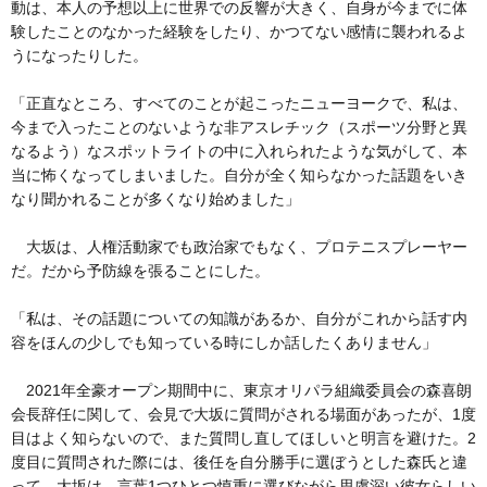
動は、本人の予想以上に世界での反響が大きく、自身が今までに体
験したことのなかった経験をしたり、かつてない感情に襲われるよ
うになったりした。
「正直なところ、すべてのことが起こったニューヨークで、私は、
今まで入ったことのないような非アスレチック（スポーツ分野と異
なるよう）なスポットライトの中に入れられたような気がして、本
当に怖くなってしまいました。自分が全く知らなかった話題をいき
なり聞かれることが多くなり始めました」
大坂は、人権活動家でも政治家でもなく、プロテニスプレーヤー
だ。だから予防線を張ることにした。
「私は、その話題についての知識があるか、自分がこれから話す内
容をほんの少しでも知っている時にしか話したくありません」
2021年全豪オープン期間中に、東京オリパラ組織委員会の森喜朗
会長辞任に関して、会見で大坂に質問がされる場面があったが、1度
目はよく知らないので、また質問し直してほしいと明言を避けた。2
度目に質問された際には、後任を自分勝手に選ぼうとした森氏と違
って、大坂は、言葉1つひとつ慎重に選びながら思慮深い彼女らしい