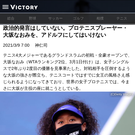
総合
野球
サッカー
ゴルフ
相撲
テニス
政治的発言はしていない。プロテニスプレーヤー・
大坂なおみを、アドルフにしてはいけない
2021/3/9 7:00
神仁司
テニス4大メジャーであるグランドスラムの初戦・全豪オープンで、
大坂なおみ（WTAランキング2位、3月1日付け）は、女子シングル
スで2年ぶり2度目の優勝を見事果たした。対戦相手を圧倒するよう
な大坂の強さが際立ち、テニスコートではすでに女王の風格さえ感
じられるようになってきており、世界の女子プロテニスでは、今ま
さに大坂が主役の座に就こうとしている。
(C)Getty Images