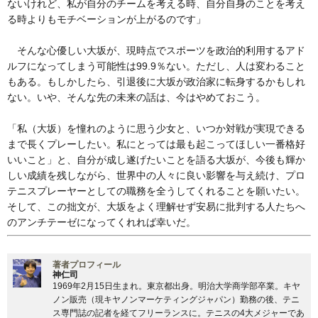
ないけれど、私が自分のチームを考える時、自分自身のことを考え
る時よりもモチベーションが上がるのです」
そんな心優しい大坂が、現時点でスポーツを政治的利用するアド
ルフになってしまう可能性は99.9％ない。ただし、人は変わること
もある。もしかしたら、引退後に大坂が政治家に転身するかもしれ
ない。いや、そんな先の未来の話は、今はやめておこう。
「私（大坂）を憧れのように思う少女と、いつか対戦が実現できる
まで長くプレーしたい。私にとっては最も起こってほしい一番格好
いいこと」と、自分が成し遂げたいことを語る大坂が、今後も輝か
しい成績を残しながら、世界中の人々に良い影響を与え続け、プロ
テニスプレーヤーとしての職務を全うしてくれることを願いたい。
そして、この拙文が、大坂をよく理解せず安易に批判する人たちへ
のアンチテーゼになってくれれば幸いだ。
著者プロフィール
神仁司
1969年2月15日生まれ。東京都出身。明治大学商学部卒業。キヤ
ノン販売（現キヤノンマーケティングジャパン）勤務の後、テニ
ス専門誌の記者を経てフリーランスに。テニスの4大メジャーであ