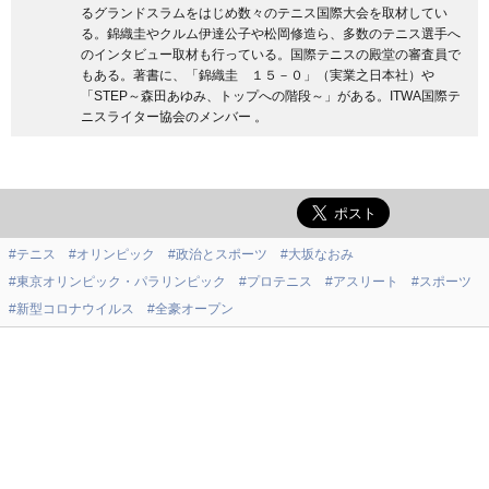
るグランドスラムをはじめ数々のテニス国際大会を取材してい
る。錦織圭やクルム伊達公子や松岡修造ら、多数のテニス選手へ
のインタビュー取材も行っている。国際テニスの殿堂の審査員で
もある。著書に、「錦織圭 １５－０」（実業之日本社）や
「STEP～森田あゆみ、トップへの階段～」がある。ITWA国際テ
ニスライター協会のメンバー 。
#テニス
#オリンピック
#政治とスポーツ
#大坂なおみ
#東京オリンピック・パラリンピック
#プロテニス
#アスリート
#スポーツ
#新型コロナウイルス
#全豪オープン