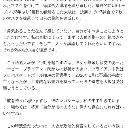
れたマスクを付けて、毎試合入退場を繰り返した。最終的にUSオー
プンで2年ぶり2度目の優勝をした大坂は、決勝までの7試合で７枚
のマスクを披露して自らの目的を達成した。
「勇気あることだなんて感じていない。自分がすべきことしようと
しただけです。私の言動によって、まず（人種差別への）気づきを
もたらしたいです。そして、人々が議論してくれたらいいですね。
それが私の思い描く理想です」
こう語る大坂が、行動を起こすのは、彼女が尊敬し親交のあった
コービー・ブライアント氏からの影響が大きい。ブライアント氏は
プロバスケットボールNBAの元選手で、2020年1月に不慮の事故で
亡くなったが、世界的な影響力を持っていた彼の遺志を大坂は受け
継ごうとしている。
「彼を誇りに思いますし、彼のレガシーは、私の中で生きていま
す。願わくは、将来（自分が彼のような）偉大な存在になれればい
いですね」
この時残念だったのは、大坂が政治的発言をしているという誤っ