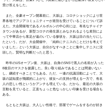
受け答えをした。
また、全豪オープン開幕前に、大坂は、コロナショックにより世
界各地でアジアコミュニティーが差別を受けていることについて訴
えた。大会開催地であるメルボルンの中心街には、有名なチャイナ
タウンがあるが、新型コロナの発生源とみなされるような差別によ
って中華店から客足が遠のいている惨状を、大坂は目の当たりにし
たという。だが、大会開催中、「純粋にテニスのことだけを考えて
いました」という大坂は、自分がなすべきことに集中しテニスに没
頭した。賢明な判断だったと思う。
昨年のUSオープン後、大坂は、自身のSNSで黒人の名前が入った
8枚目のマスクを披露した。良い取り組みであることは間違いない
し、継続すべきことでもある。ただ、一連の抗議活動によって、大
坂の認知度が飛躍的に上がり、彼女への支持が増える一方で、有名
人の悲しい性というかアンチも増えている。だから、最近の大坂の
言動を見ていると、正直ちょっと危なっかしい印象を受ける場合も
ある。
もともと大坂は、大人しい性格で、部屋でゲームをするのが好き