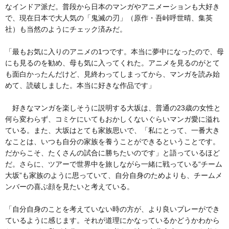
なインドア派だ。普段から日本のマンガやアニメーションも大好き
で、現在日本で大人気の「鬼滅の刃」（原作・吾峠呼世晴、集英
社）も当然のようにチェック済みだ。
「最もお気に入りのアニメの1つです。本当に夢中になったので、母
にも見るのを勧め、母も気に入ってくれた。アニメを見るのがとて
も面白かったんだけど、見終わってしまってから、マンガを読み始
めて、読破しました。本当に好きな作品です」
好きなマンガを楽しそうに説明する大坂は、普通の23歳の女性と
何ら変わらず、コミケにいてもおかしくないぐらいマンガ愛に溢れ
ている。また、大坂はとても家族思いで、「私にとって、一番大き
なことは、いつも自分の家族を養うことができるということです。
だからこそ、たくさんの試合に勝ちたいのです」と語っているほど
だ。さらに、ツアーで世界中を旅しながら一緒に戦っている“チーム
大坂”も家族のように思っていて、自分自身のためよりも、チームメ
ンバーの喜ぶ顔を見たいと考えている。
「自分自身のことを考えていない時の方が、より良いプレーができ
ているように感じます。それが道理にかなっているかどうかわから