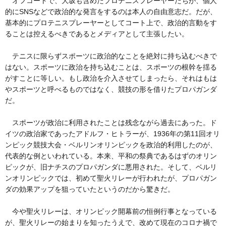
オフコートで、大坂も含めたプロテニスプレーヤーたちが、個人
的にSNSなどで政治的な発言をするのは本人の自由意志だ。だが、
基本的にプロテニスプレーヤーとしてコート上で、政治的言動をす
ることは控えるべきであるとメディアとして主張したい。
テニスに限らずスポーツに政治的なことを絶対に持ち込むべきで
はない。スポーツに政治を持ち込むことは、スポーツの根幹を揺る
がすことに等しい。もし政治を介入させてしまったら、それはもは
やスポーツと呼べるものではなく、競技の形を借りたプロパガンダ
だ。
スポーツが政治に利用されたことは残念ながら過去にあった。ド
イツの政治家であったアドルフ・ヒトラーが、1936年の第11回オリ
ンピック競技大会・ベルリンオリンピックを政治的利用したのが、
代表的な例といわれている。本来、平和の祭典であるはずのオリン
ピックが、旧ナチスのプロパガンダに悪用された。そして、ベルリ
ンオリンピックでは、初めて聖火リレーが行われたが、プロパガン
ダの効果アップを狙っていたというのだから驚きだ。
今や聖火リレーは、オリンピック開幕前の恒例行事となっている
が、聖火リレーの始まりを知ったうえで、改めて現在のコロナ禍で