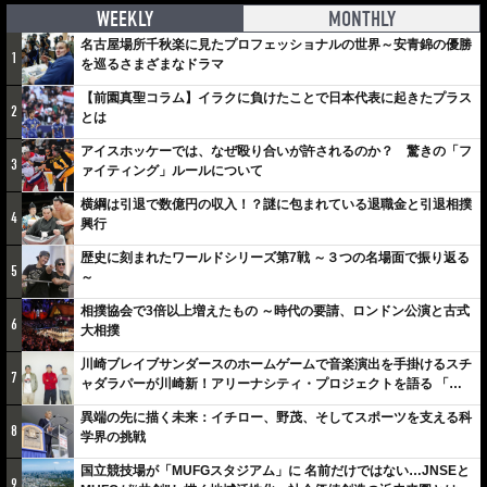
WEEKLY
MONTHLY
名古屋場所千秋楽に見たプロフェッショナルの世界～安青錦の優勝
1
を巡るさまざまなドラマ
【前園真聖コラム】イラクに負けたことで日本代表に起きたプラス
2
とは
アイスホッケーでは、なぜ殴り合いが許されるのか？ 驚きの「フ
3
ァイティング」ルールについて
横綱は引退で数億円の収入！？謎に包まれている退職金と引退相撲
4
興行
歴史に刻まれたワールドシリーズ第7戦 ～３つの名場面で振り返る
5
～
相撲協会で3倍以上増えたもの ～時代の要請、ロンドン公演と古式
6
大相撲
川崎ブレイブサンダースのホームゲームで音楽演出を手掛けるスチ
7
ャダラパーが川崎新！アリーナシティ・プロジェクトを語る 「楽
しみでしかないでしょ。川崎は、ずっと成長曲線だから」
異端の先に描く未来：イチロー、野茂、そしてスポーツを支える科
8
学界の挑戦
国立競技場が「MUFGスタジアム」に 名前だけではない…JNSEと
9