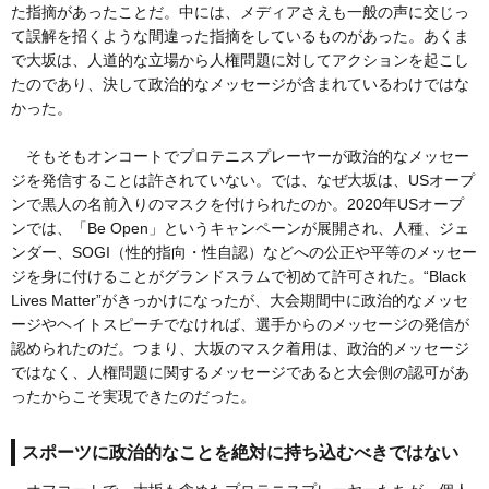
た指摘があったことだ。中には、メディアさえも一般の声に交じっ
て誤解を招くような間違った指摘をしているものがあった。あくま
で大坂は、人道的な立場から人権問題に対してアクションを起こし
たのであり、決して政治的なメッセージが含まれているわけではな
かった。
そもそもオンコートでプロテニスプレーヤーが政治的なメッセー
ジを発信することは許されていない。では、なぜ大坂は、USオープ
ンで黒人の名前入りのマスクを付けられたのか。2020年USオープ
ンでは、「Be Open」というキャンペーンが展開され、人種、ジェ
ンダー、SOGI（性的指向・性自認）などへの公正や平等のメッセー
ジを身に付けることがグランドスラムで初めて許可された。“Black
Lives Matter”がきっかけになったが、大会期間中に政治的なメッセ
ージやヘイトスピーチでなければ、選手からのメッセージの発信が
認められたのだ。つまり、大坂のマスク着用は、政治的メッセージ
ではなく、人権問題に関するメッセージであると大会側の認可があ
ったからこそ実現できたのだった。
スポーツに政治的なことを絶対に持ち込むべきではない