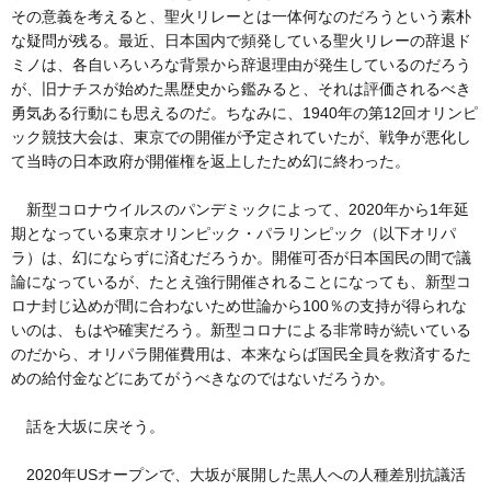
その意義を考えると、聖火リレーとは一体何なのだろうという素朴
な疑問が残る。最近、日本国内で頻発している聖火リレーの辞退ド
ミノは、各自いろいろな背景から辞退理由が発生しているのだろう
が、旧ナチスが始めた黒歴史から鑑みると、それは評価されるべき
勇気ある行動にも思えるのだ。ちなみに、1940年の第12回オリンピ
ック競技大会は、東京での開催が予定されていたが、戦争が悪化し
て当時の日本政府が開催権を返上したため幻に終わった。
新型コロナウイルスのパンデミックによって、2020年から1年延
期となっている東京オリンピック・パラリンピック（以下オリパ
ラ）は、幻にならずに済むだろうか。開催可否が日本国民の間で議
論になっているが、たとえ強行開催されることになっても、新型コ
ロナ封じ込めが間に合わないため世論から100％の支持が得られな
いのは、もはや確実だろう。新型コロナによる非常時が続いている
のだから、オリパラ開催費用は、本来ならば国民全員を救済するた
めの給付金などにあてがうべきなのではないだろうか。
話を大坂に戻そう。
2020年USオープンで、大坂が展開した黒人への人種差別抗議活