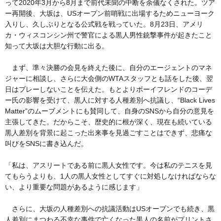
って2020年3月から8月まで前代未聞の中断を余儀なくされた。ツア
ー再開後、大坂は、USオープン前哨戦に出場するためニューヨーク
入りし、久しぶりとなる公式戦を戦っていた。8月23日、アメリ
カ・ウィスコンシン州で警官による黒人男性銃撃事件が起きたこと
知って大坂は大胆な行動に出る。
まず、準々決勝の会見を終えた後に、自分のエージェントのマネ
ジャーに相談し、さらに大会側のWTAスタッフとも話をした後、翌
日はプレーしないことを伝えた。もとよりボーイフレンドのコーデ
ー氏の影響を受けて、黒人に対する人種差別へ抗議し、“Black Lives
Matter”のムーブメントにも賛同して、自身のSNSから自分の意見を
主張してきた。だからこそ、歴史的に根が深く、現在も続いている
黒人差別を背景に起こった出来事を見過ごすことはできず、悲痛な
叫びをSNSに書き込んだ。
「私は、アスリートである前に黒人女性です。今は私のテニスを見
てもらうよりも、1人の黒人女性としてすぐに対処しなければならな
い、より重要な問題があるように感じます」
さらに、大坂の人種差別への抗議活動はUSオープンでも続き、黒
人差別にまつわる不幸な事件で亡くなった黒人の名前がプリントさ