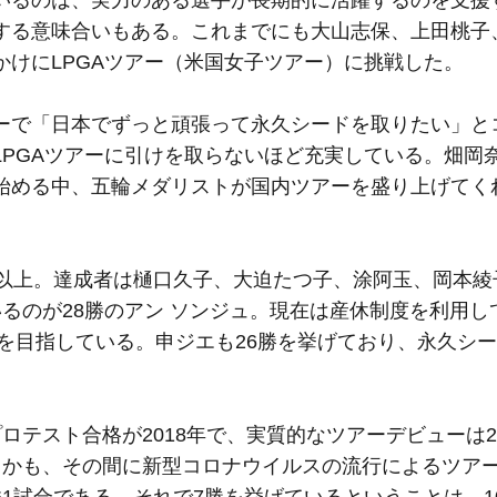
るのは、実力のある選手が長期的に活躍するのを支援
する意味合いもある。これまでにも大山志保、上田桃子
けにLPGAツアー（米国女子ツアー）に挑戦した。
で「日本でずっと頑張って永久シードを取りたい」と
LPGAツアーに引けを取らないほど充実している。畑岡
始める中、五輪メダリストが国内ツアーを盛り上げてく
以上。達成者は樋口久子、大迫たつ子、涂阿玉、岡本綾
るのが28勝のアン ソンジュ。現在は産休制度を利用し
帰を目指している。申ジエも26勝を挙げており、永久シ
テスト合格が2018年で、実質的なツアーデビューは20
しかも、その間に新型コロナウイルスの流行によるツア