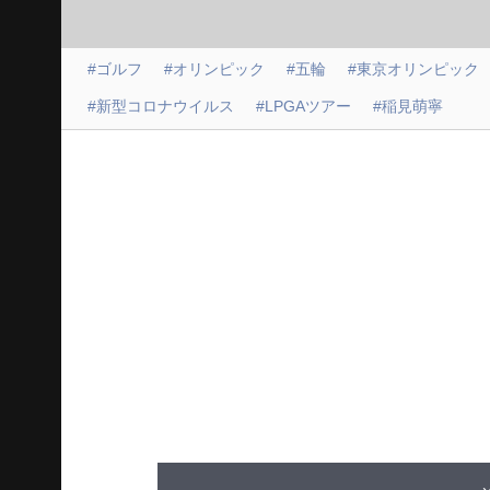
#ゴルフ
#オリンピック
#五輪
#東京オリンピック
#新型コロナウイルス
#LPGAツアー
#稲見萌寧