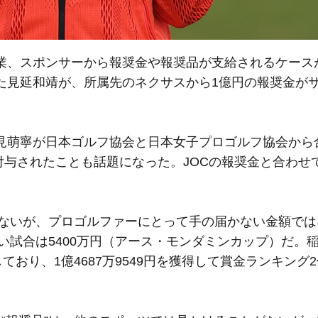
業、スポンサーから報奨金や報奨品が支給されるケース
た見延和靖が、所属先のネクサスから1億円の報奨金が
。
萌寧が日本ゴルフ協会と日本女子プロゴルフ協会から
付与されたことも話題になった。JOCの報奨金と合わせて
くないが、プロゴルファーにとって手の届かない金額では
い試合は5400万円（アース・モンダミンカップ）だ。稲見
ており、1億4687万9549円を獲得して賞金ランキング