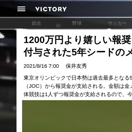
総合
野球
サッカー
1200万円より嬉しい報
付与された5年シードの
2021/8/16 7:00
保井友秀
東京オリンピックで日本勢は過去最多となる
（JOC）から報奨金が支給される。金額は金メ
体競技は1人ずつ報奨金が支給されるので、