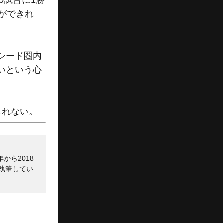
0試合に1勝
ができれ
シード圏内
いという心
しれない。
から2018
執筆してい