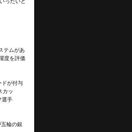
いったいど
ステムがあ
躍度を評価
ードが付与
スカッ
フ選手
が五輪の銀