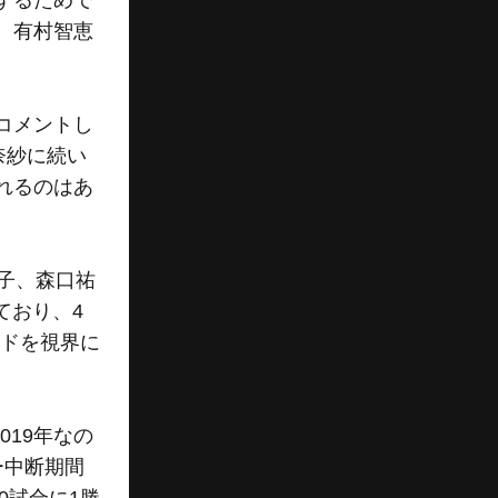
するためで
、有村智恵
コメントし
奈紗に続い
れるのはあ
子、森口祐
ており、4
ードを視界に
19年なの
ー中断期間