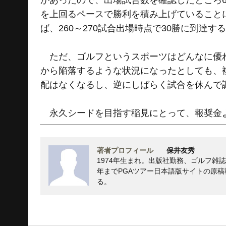
があったので、出場試合数を確認したところ6
を上回るペースで勝利を積み上げていること
ば、260～270試合出場時点で30勝に到達す
ただ、ゴルフというスポーツはどんなに優れ
から陥落するような状況になったとしても、
配はなくなるし、逆にしばらく試合を休んで
永久シードを目指す稲見にとって、報奨金よ
著者プロフィール
保井友秀
1974年生まれ。出版社勤務、ゴルフ雑誌
年までPGAツアー日本語版サイトの原
る。