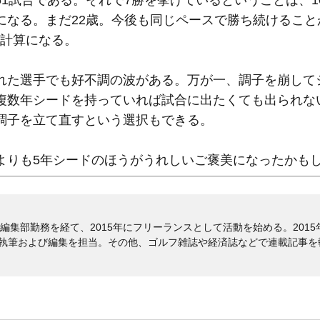
1試合である。それで7勝を挙げているということは、1
になる。まだ22歳。今後も同じペースで勝ち続けること
る計算になる。
た選手でも好不調の波がある。万が一、調子を崩して
複数年シードを持っていれば試合に出たくても出られな
調子を立て直すという選択もできる。
りも5年シードのほうがうれしいご褒美になったかも
編集部勤務を経て、2015年にフリーランスとして活動を始める。2015年
稿執筆および編集を担当。その他、ゴルフ雑誌や経済誌などで連載記事を