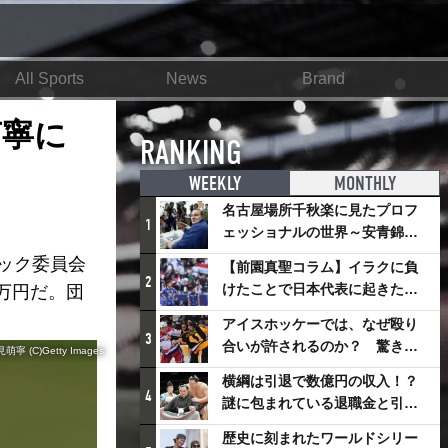
All Sports
News
Brand
萌寧に
RANKING
WEEKLY
MONTHLY
名古屋場所千秋楽に見たプロフ
1
ェッショナルの世界～安青錦の
優勝を巡るさまざまなドラマ
ック委員会
【前園真聖コラム】イラクに負
2
けたことで日本代表に起きたプ
0万円だ。団
ラスとは
アイスホッケーでは、なぜ殴り
3
合いが許されるのか？ 驚きの
C)Getty Images
「ファイティング」ルールにつ
横綱は引退で数億円の収入！？
いて
4
謎に包まれている退職金と引退
相撲興行
歴史に刻まれたワールドシリー