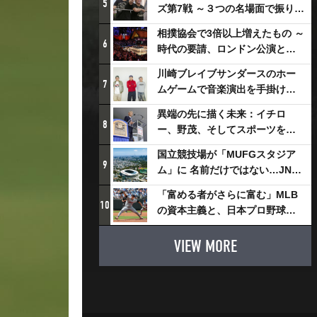
5
ズ第7戦 ～３つの名場面で振り返
る～
相撲協会で3倍以上増えたもの ～
6
時代の要請、ロンドン公演と古
式大相撲
川崎ブレイブサンダースのホー
7
ムゲームで音楽演出を手掛ける
スチャダラパーが川崎新！アリ
異端の先に描く未来：イチロ
ーナシティ・プロジェクトを語
8
ー、野茂、そしてスポーツを支
る 「楽しみでしかないでしょ。
える科学界の挑戦
川崎は、ずっと成長曲線だか
国立競技場が「MUFGスタジア
9
ら」
ム」に 名前だけではない…JNSE
とMUFGが“共創”し描く地域活
「富める者がさらに富む」MLB
性化・社会価値創造の近未来図
10
の資本主義と、日本プロ野球が
とは
踏み出せない一歩
VIEW MORE