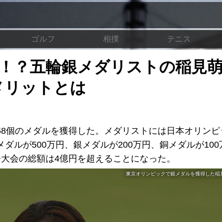
ゴルフ
相撲
テニス
奨！？五輪銀メダリストの稲見
メリットとは
58個のメダルを獲得した。メダリストには日本オリンピ
ダルが500万円、銀メダルが200万円、銅メダルが10
今大会の総額は4億円を超えることになった。
東京オリンピックで銀メダルを獲得した稲見萌寧 (