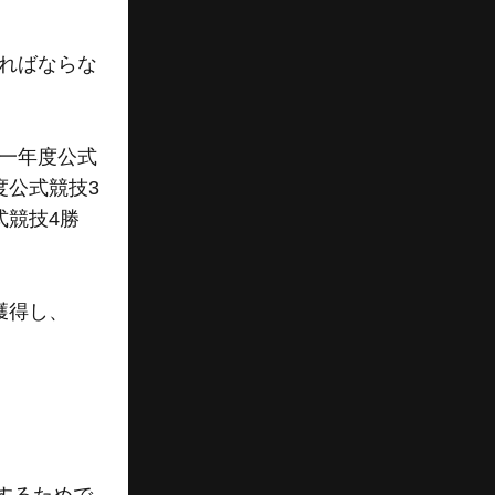
ればならな
一年度公式
度公式競技3
式競技4勝
獲得し、