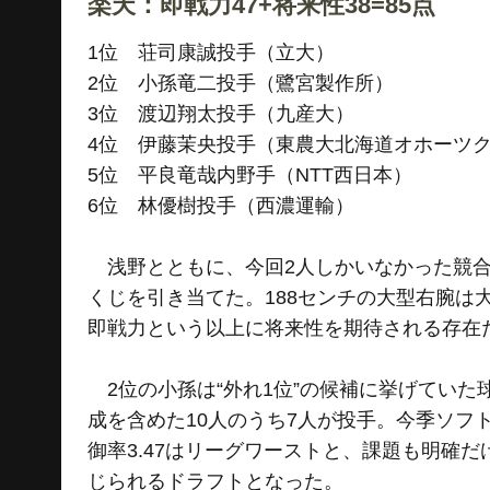
楽天：即戦力47+将来性38=85点
1位 荘司康誠投手（立大）
2位 小孫竜二投手（鷺宮製作所）
3位 渡辺翔太投手（九産大）
4位 伊藤茉央投手（東農大北海道オホーツ
5位 平良竜哉内野手（NTT西日本）
6位 林優樹投手（西濃運輸）
浅野とともに、今回2人しかいなかった競合
くじを引き当てた。188センチの大型右腕は
即戦力という以上に将来性を期待される存在
2位の小孫は“外れ1位”の候補に挙げていた
成を含めた10人のうち7人が投手。今季ソフ
御率3.47はリーグワーストと、課題も明確
じられるドラフトとなった。