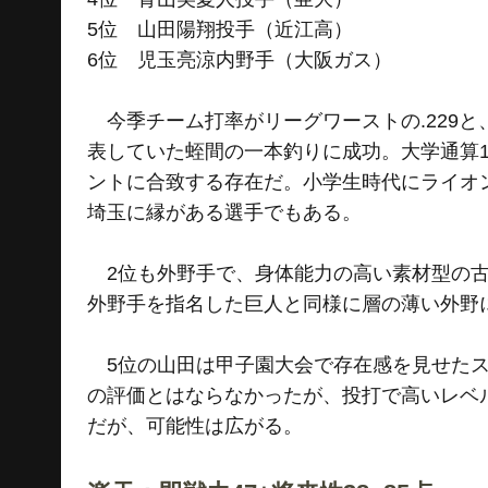
5位 山田陽翔投手（近江高）
6位 児玉亮涼内野手（大阪ガス）
今季チーム打率がリーグワーストの.229と
表していた蛭間の一本釣りに成功。大学通算
ントに合致する存在だ。小学生時代にライオ
埼玉に縁がある選手でもある。
2位も外野手で、身体能力の高い素材型の古
外野手を指名した巨人と同様に層の薄い外野
5位の山田は甲子園大会で存在感を見せたス
の評価とはならなかったが、投打で高いレベ
だが、可能性は広がる。