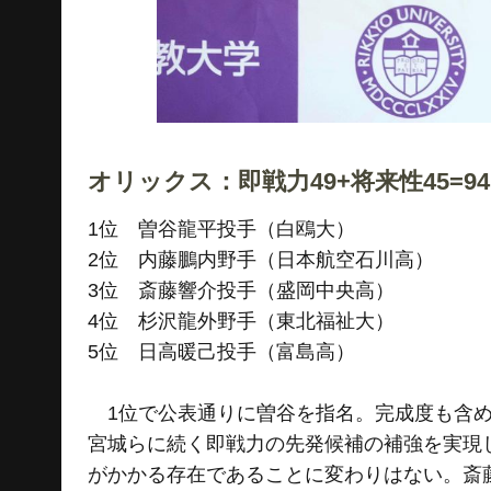
オリックス：即戦力49+将来性45=9
1位 曽谷龍平投手（白鴎大）
2位 内藤鵬内野手（日本航空石川高）
3位 斎藤響介投手（盛岡中央高）
4位 杉沢龍外野手（東北福祉大）
5位 日高暖己投手（富島高）
1位で公表通りに曽谷を指名。完成度も含め
宮城らに続く即戦力の先発候補の補強を実現
がかかる存在であることに変わりはない。斎