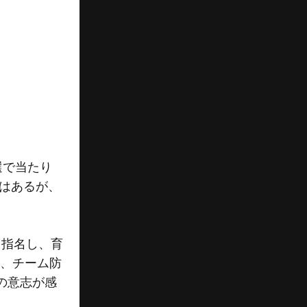
選で当たり
ではあるが、
を指名し、育
く、チーム防
の意志が感