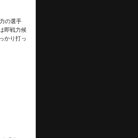
力の選手
は即戦力候
っかり打っ