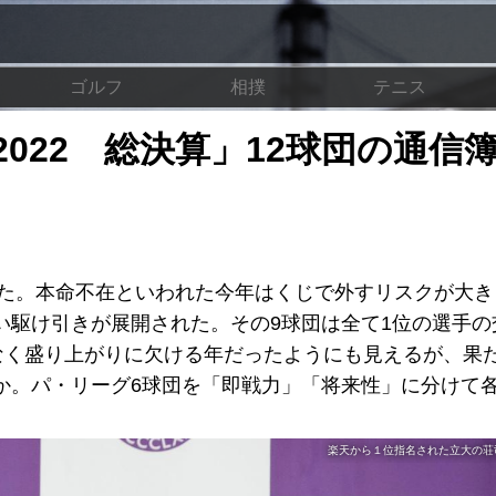
ゴルフ
相撲
テニス
022 総決算」12球団の通信簿
れた。本命不在といわれた今年はくじで外すリスクが大き
い駆け引きが展開された。その9球団は全て1位の選手の
少なく盛り上がりに欠ける年だったようにも見えるが、果
か。パ・リーグ6球団を「即戦力」「将来性」に分けて各
楽天から１位指名された立大の荘司