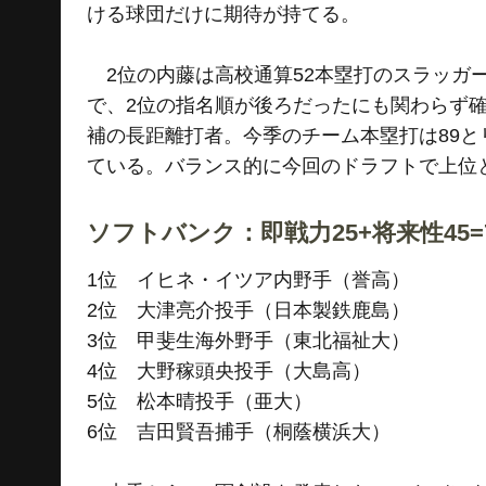
ける球団だけに期待が持てる。
2位の内藤は高校通算52本塁打のスラッガ
で、2位の指名順が後ろだったにも関わらず
補の長距離打者。今季のチーム本塁打は89
ている。バランス的に今回のドラフトで上位
ソフトバンク：即戦力25+将来性45=
1位 イヒネ・イツア内野手（誉高）
2位 大津亮介投手（日本製鉄鹿島）
3位 甲斐生海外野手（東北福祉大）
4位 大野稼頭央投手（大島高）
5位 松本晴投手（亜大）
6位 吉田賢吾捕手（桐蔭横浜大）