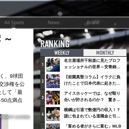
All Sports
News
Brand
 ～
RANKING
WEEKLY
MONTHLY
名古屋場所千秋楽に見たプロフ
1
ェッショナルの世界～安青錦の
優勝を巡るさまざまなドラマ
く、9球団
【前園真聖コラム】イラクに負
2
けたことで日本代表に起きたプ
交渉権を公
ラスとは
たして「最
アイスホッケーでは、なぜ殴り
3
50点満点
合いが許されるのか？ 驚きの
「ファイティング」ルールにつ
横綱は引退で数億円の収入！？
いて
4
謎に包まれている退職金と引退
康誠投手 (C)共同通信
相撲興行
「富める者がさらに富む」MLB