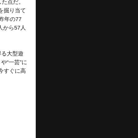
した点だ。
を掘り当て
昨年の77
人から57人
得る大型遊
や“一芸”に
今すぐに高