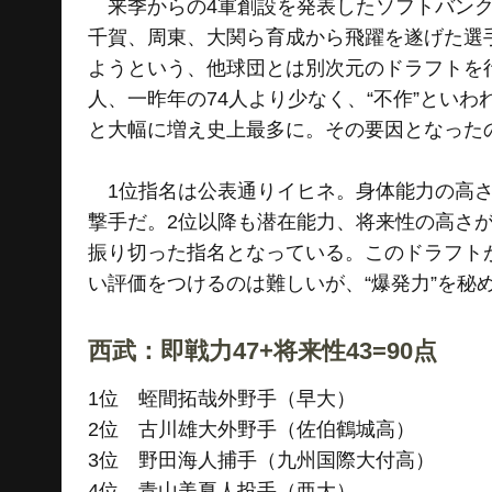
来季からの4軍創設を発表したソフトバンク
千賀、周東、大関ら育成から飛躍を遂げた選
ようという、他球団とは別次元のドラフトを行
人、一昨年の74人より少なく、“不作”といわ
と大幅に増え史上最多に。その要因となった
1位指名は公表通りイヒネ。身体能力の高さ
撃手だ。2位以降も潜在能力、将来性の高さが
振り切った指名となっている。このドラフト
い評価をつけるのは難しいが、“爆発力”を秘
西武：即戦力47+将来性43=90点
1位 蛭間拓哉外野手（早大）
2位 古川雄大外野手（佐伯鶴城高）
3位 野田海人捕手（九州国際大付高）
4位 青山美夏人投手（亜大）