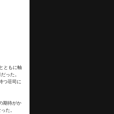
とともに軸
司だった。
持つ荘司に
の期待がか
なった。