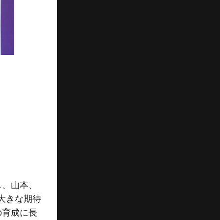
し、山本、
大きな期待
の育成に長