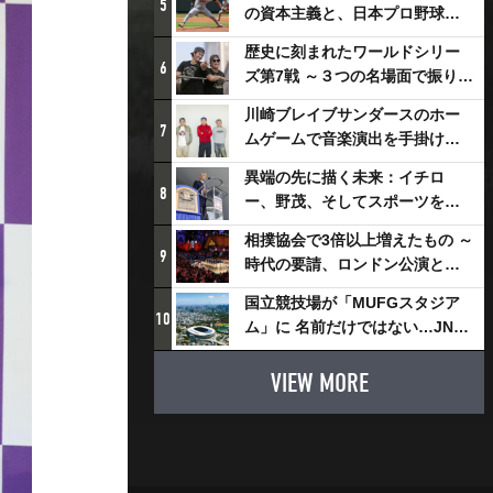
5
の資本主義と、日本プロ野球が
踏み出せない一歩
歴史に刻まれたワールドシリー
6
ズ第7戦 ～３つの名場面で振り返
る～
川崎ブレイブサンダースのホー
7
ムゲームで音楽演出を手掛ける
スチャダラパーが川崎新！アリ
異端の先に描く未来：イチロ
ーナシティ・プロジェクトを語
8
ー、野茂、そしてスポーツを支
る 「楽しみでしかないでしょ。
える科学界の挑戦
川崎は、ずっと成長曲線だか
相撲協会で3倍以上増えたもの ～
9
ら」
時代の要請、ロンドン公演と古
式大相撲
国立競技場が「MUFGスタジア
10
ム」に 名前だけではない…JNSE
とMUFGが“共創”し描く地域活
性化・社会価値創造の近未来図
VIEW MORE
とは