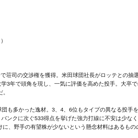
ク）
で荘司の交渉権を獲得。米田球団社長がロッテとの抽
大学3年で頭角を現し、一気に評価を高めた投手。大卒
だ。
球団も多かった逸材。3、4、6位もタイプの異なる投手
トバンクに次ぐ533得点を挙げた強力打線に不安は少な
だけに、野手の有望株が少ないという懸念材料はあるもの