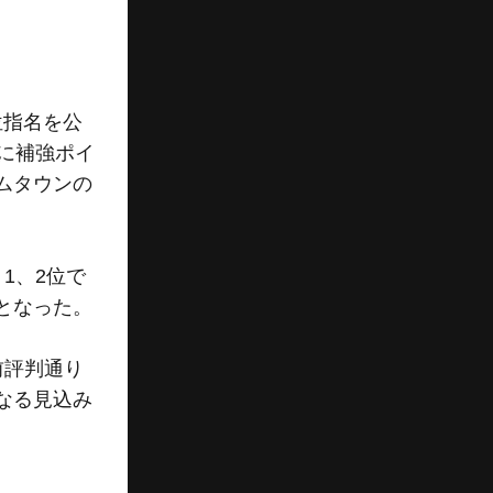
位指名を公
に補強ポイ
ムタウンの
1、2位で
となった。
前評判通り
なる見込み