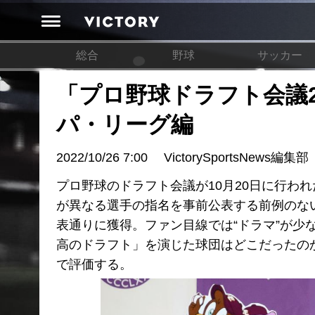
総合
野球
サッカー
「プロ野球ドラフト会議2
パ・リーグ編
2022/10/26 7:00
VictorySportsNews編集部
プロ野球のドラフト会議が10月20日に行わ
が異なる選手の指名を事前公表する前例のな
表通りに獲得。ファン目線では“ドラマ”が
高のドラフト」を演じた球団はどこだったの
で評価する。