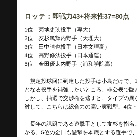
ロッテ：即戦力43+将来性37=80点
1位 菊地吏玖投手（専大）
2位 友杉篤輝内野手（天理大）
3位 田中晴也投手（日本文理高）
4位 高野修汰投手（日本通運）
5位 金田優太内野手（浦和学院高）
規定投球回に到達した投手は小島だけで、1
となる投手を補強したいところ。非公表で臨
しかし、抽選で交渉権を逃すと、タイプの異
対して、こちらは総合力の高い実戦型。4位
長年の課題である遊撃手として友杉を指名。
かる。5位の金田も遊撃を本職とする選手で