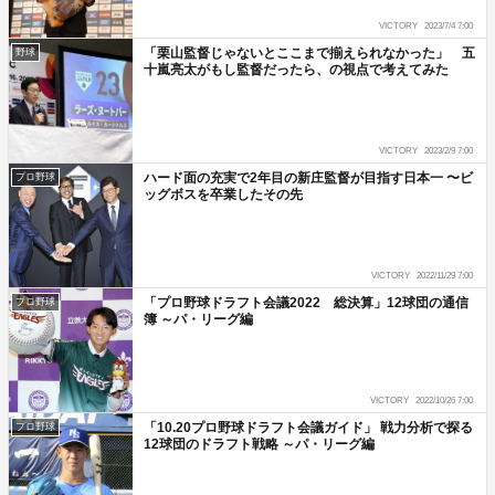
VICTORY
2023/7/4 7:00
「栗山監督じゃないとここまで揃えられなかった」 五
野球
十嵐亮太がもし監督だったら、の視点で考えてみた
VICTORY
2023/2/9 7:00
ハード面の充実で2年目の新庄監督が目指す日本一 〜ビ
プロ野球
ッグボスを卒業したその先
VICTORY
2022/11/29 7:00
「プロ野球ドラフト会議2022 総決算」12球団の通信
プロ野球
簿 ～パ・リーグ編
VICTORY
2022/10/26 7:00
「10.20プロ野球ドラフト会議ガイド」 戦力分析で探る
プロ野球
12球団のドラフト戦略 ～パ・リーグ編