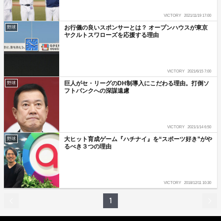
VICTORY
2021/11/19 17:00
お行儀の良いスポンサーとは？ オープンハウスが東京
野球
ヤクルトスワローズを応援する理由
VICTORY
2021/6/15 7:00
巨人がセ・リーグのDH制導入にこだわる理由。打倒ソ
野球
フトバンクへの深謀遠慮
VICTORY
2021/1/14 6:50
大ヒット育成ゲーム『ハチナイ』を“スポーツ好き”がや
野球
るべき３つの理由
VICTORY
2018/12/11 10:30
1