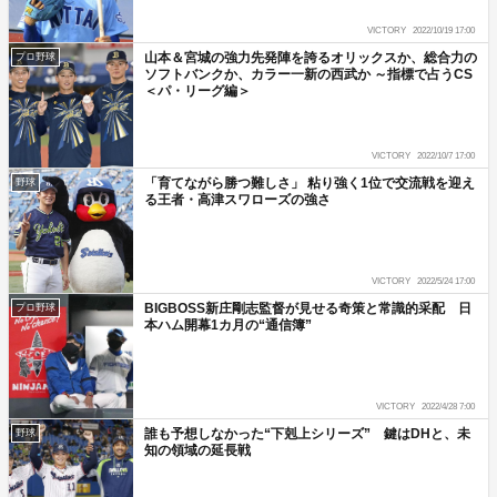
VICTORY
2022/10/19 17:00
山本＆宮城の強力先発陣を誇るオリックスか、総合力の
プロ野球
ソフトバンクか、カラー一新の西武か ～指標で占うCS
＜パ・リーグ編＞
VICTORY
2022/10/7 17:00
「育てながら勝つ難しさ」 粘り強く1位で交流戦を迎え
野球
る王者・高津スワローズの強さ
VICTORY
2022/5/24 17:00
BIGBOSS新庄剛志監督が見せる奇策と常識的采配 日
プロ野球
本ハム開幕1カ月の“通信簿”
VICTORY
2022/4/28 7:00
誰も予想しなかった“下剋上シリーズ” 鍵はDHと、未
野球
知の領域の延長戦