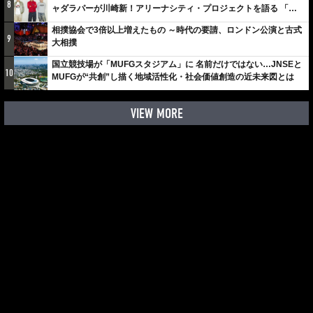
8
ャダラパーが川崎新！アリーナシティ・プロジェクトを語る 「楽
しみでしかないでしょ。川崎は、ずっと成長曲線だから」
相撲協会で3倍以上増えたもの ～時代の要請、ロンドン公演と古式
9
大相撲
国立競技場が「MUFGスタジアム」に 名前だけではない…JNSEと
10
MUFGが“共創”し描く地域活性化・社会価値創造の近未来図とは
VIEW MORE