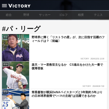
総合
野球
サッカー
ゴルフ
相撲
テニス
#パ・リーグ
野球界に輝く「リストラの星」が、次に目指す活躍のフ
野球
ィールドは？〔前編〕
VICTORY
2024/12/31 12:30
楽天・マー君救世主なるか CS進出をかけた大一番で
野球
復帰登板
VICTORY
2024/9/28 7:00
筒香嘉智が横浜DeNAベイスターズと3年契約 5年ぶり
野球
の日本球界復帰で“ハマの主砲”は活躍できるのか