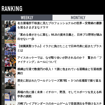
RANKING
WEEKLY
MONTHLY
名古屋場所千秋楽に見たプロフェッショナルの世界～安青錦の優勝
1
を巡るさまざまなドラマ
「富める者がさらに富む」MLBの資本主義と、日本プロ野球が踏み
2
出せない一歩
【前園真聖コラム】イラクに負けたことで日本代表に起きたプラス
3
とは
アイスホッケーでは、なぜ殴り合いが許されるのか？ 驚きの「フ
4
ァイティング」ルールについて
横綱は引退で数億円の収入！？謎に包まれている退職金と引退相撲
5
興行
歴史に刻まれたワールドシリーズ第7戦 ～３つの名場面で振り返る
6
～
異端の先に描く未来：イチロー、野茂、そしてスポーツを支える科
7
学界の挑戦
川崎ブレイブサンダースのホームゲームで音楽演出を手掛けるスチ