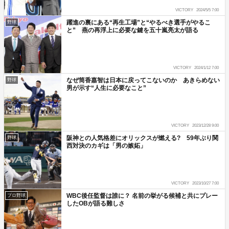
VICTORY
2024/5/5 7:00
躍進の裏にある“再生工場”と“やるべき選手がやるこ
野球
と” 燕の再浮上に必要な鍵を五十嵐亮太が語る
VICTORY
2024/1/12 7:00
なぜ筒香嘉智は日本に戻ってこないのか あきらめない
野球
男が示す“人生に必要なこと”
VICTORY
2023/12/28 9:00
阪神との人気格差にオリックスが燃える? 59年ぶり関
野球
西対決のカギは「男の嫉妬」
VICTORY
2023/10/27 7:00
WBC後任監督は誰に？ 名前の挙がる候補と共にプレー
プロ野球
したOBが語る難しさ