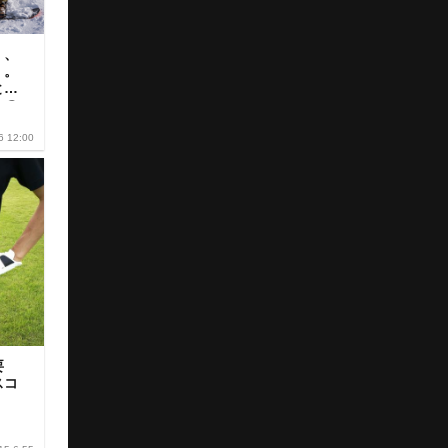
」、
」。
との
トの
6 12:00
要
スコ