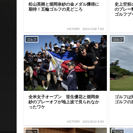
松山英樹と畑岡奈紗の金メダル獲得に
史上空前
期待！五輪ゴルフの見どころ
のプレー
ゴルフブ
2021/7/28 7:00
VICTORY
ゴルフ
ゴルフ
全米女子オープン 笹生優花と畑岡奈
ゴルフは
紗のプレーオフが地上波で見られなか
ゴルフの
ったワケ
2021/6/12 8:00
VICTORY
ゴルフ
ゴルフ