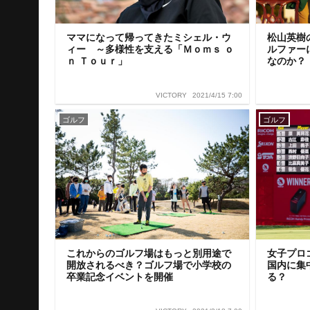
ママになって帰ってきたミシェル・ウ
松山英樹
ィー ～多様性を支える「Ｍｏｍｓ ｏ
ルファー
ｎ Ｔｏｕｒ」
なのか？
2021/4/15 7:00
VICTORY
ゴルフ
ゴルフ
これからのゴルフ場はもっと別用途で
女子プロ
開放されるべき？ゴルフ場で小学校の
国内に集
卒業記念イベントを開催
る？