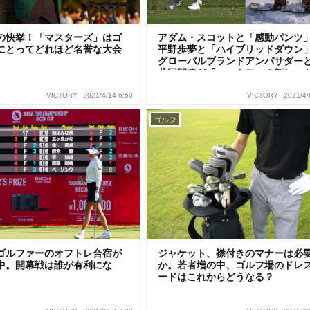
の快挙！「マスターズ」はゴ
アダム・スコットと「感動パンツ
にとってどれほど名誉な大会
平野歩夢と「ハイブリッドダウン
グローバルブランドアンバサダー
共同開発が「ユニクロ」の新ヒッ
法則に
2021/4/14 6:50
2021/4/
VICTORY
VICTORY
ゴルフ
ゴルファーのオフトレ合宿が
ジャケット、襟付きのマナーは必
中。開幕戦は誰が有利にな
か。若者増の中、ゴルフ場のドレ
ードはこれからどうなる？