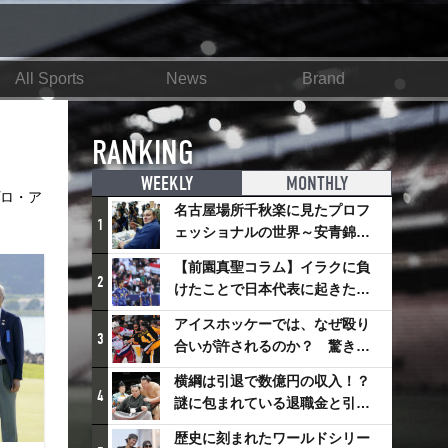
All Sports
News
Brand
RANKING
WEEKLY
MONTHLY
プロ・ア
名古屋場所千秋楽に見たプロフ
1
ェッショナルの世界～安青錦の
優勝を巡るさまざまなドラマ
【前園真聖コラム】イラクに負
2
けたことで日本代表に起きたプ
ラスとは
アイスホッケーでは、なぜ殴り
3
合いが許されるのか？ 驚きの
「ファイティング」ルールにつ
横綱は引退で数億円の収入！？
いて
4
謎に包まれている退職金と引退
相撲興行
歴史に刻まれたワールドシリー