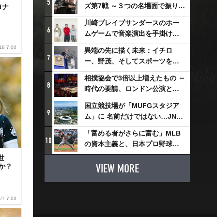
5
ズ第7戦 ～３つの名場面で振り返
ロナ
る～
川崎ブレイブサンダースのホー
6
ムゲームで音楽演出を手掛ける
スチャダラパーが川崎新！アリ
18 7:00
異端の先に描く未来：イチロ
ーナシティ・プロジェクトを語
7
ー、野茂、そしてスポーツを支
る 「楽しみでしかないでしょ。
える科学界の挑戦
川崎は、ずっと成長曲線だか
相撲協会で3倍以上増えたもの ～
8
ら」
時代の要請、ロンドン公演と古
式大相撲
国立競技場が「MUFGスタジア
9
ム」に 名前だけではない…JNSE
とMUFGが“共創”し描く地域活
「富める者がさらに富む」MLB
性化・社会価値創造の近未来図
10
の資本主義と、日本プロ野球が
とは
踏み出せない一歩
世
VIEW MORE
か？
/7 7:00