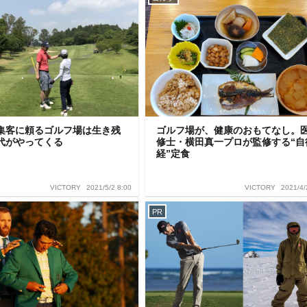
集客に頼るゴルフ場は生き残
ゴルフ場が、健康のおもてなし。
代がやってくる
修士・横田真一プロが監修する“自
経”定食
2021/5/2 8:00
2021/4/
VICTORY
VICTORY
PR