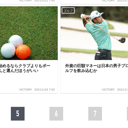
2021/2/22 7:00
2021/2/
VICTORY
VICTORY
ゴルフ
始めるならクラブよりもボー
外資の巨額マネーは日本の男子プ
んと選んだほうがいい
ルフを飲み込むか
2021/1/18 7:00
2021/1/
VICTORY
VICTORY
5
6
7