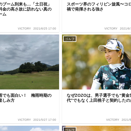
のブーム到来も…「土日祝」
スポーツ界のフィリピン旋風〜コ
料金の高さ故に訪れない真の
禍で発揮される強さ
ーム
2021/6/25 17:00
2021/6/
VICTORY
VICTORY
ゴルフ
雨でも面白い！ 梅雨時期の
なぜZOZOは、男子選手でも“黄金
楽しみ方
代”でもなく上田桃子と契約したの
2021/5/27 17:00
2021/5
VICTORY
VICTORY
ゴルフ