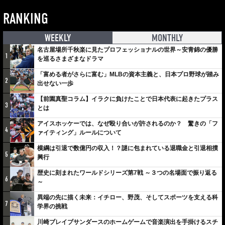
RANKING
WEEKLY
MONTHLY
名古屋場所千秋楽に見たプロフェッショナルの世界～安青錦の優勝
1
を巡るさまざまなドラマ
「富める者がさらに富む」MLBの資本主義と、日本プロ野球が踏み
2
出せない一歩
【前園真聖コラム】イラクに負けたことで日本代表に起きたプラス
3
とは
アイスホッケーでは、なぜ殴り合いが許されるのか？ 驚きの「フ
4
ァイティング」ルールについて
横綱は引退で数億円の収入！？謎に包まれている退職金と引退相撲
5
興行
歴史に刻まれたワールドシリーズ第7戦 ～３つの名場面で振り返る
6
～
異端の先に描く未来：イチロー、野茂、そしてスポーツを支える科
7
学界の挑戦
川崎ブレイブサンダースのホームゲームで音楽演出を手掛けるスチ