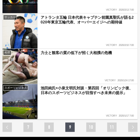
VICTORY
2020/2/13 7:00
アトランタ五輪 日本代表キャプテン前園真聖氏が語る2
サッカー
020年東京五輪代表、オーバーエイジへの期待値
VICTORY
2020/2/10 7:00
力士と観客の質の低下が招く大相撲の危機
相撲
VICTORY
2020/1/24 17:00
池田純氏×小泉文明氏対談・第四回「オリンピック後、
スポーツビジネス
日本のスポーツビジネスが目指すべき未来の提示」
VICTORY
2020/1/17 7:00
7
8
9
10
11