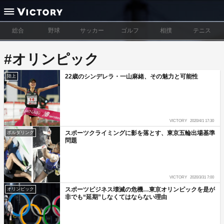
総合
野球
サッカー
ゴルフ
相撲
テニス
#オリンピック
22歳のシンデレラ・一山麻緒、その魅力と可能性
陸上
VICTORY
2020/4/1 17:30
スポーツクライミングに影を落とす、東京五輪出場基準
ボルダリング
問題
VICTORY
2020/3/31 7:00
スポーツビジネス壊滅の危機…東京オリンピックを是が
オリンピック
非でも“延期”しなくてはならない理由