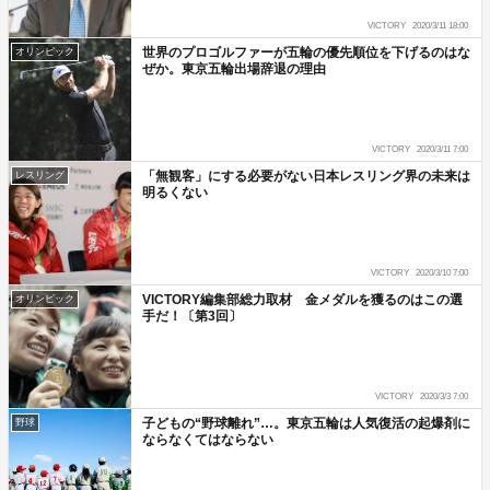
VICTORY
2020/3/11 18:00
世界のプロゴルファーが五輪の優先順位を下げるのはな
オリンピック
ぜか。東京五輪出場辞退の理由
VICTORY
2020/3/11 7:00
「無観客」にする必要がない日本レスリング界の未来は
レスリング
明るくない
VICTORY
2020/3/10 7:00
VICTORY編集部総力取材 金メダルを獲るのはこの選
オリンピック
手だ！〔第3回〕
VICTORY
2020/3/3 7:00
子どもの“野球離れ”…。東京五輪は人気復活の起爆剤に
野球
ならなくてはならない