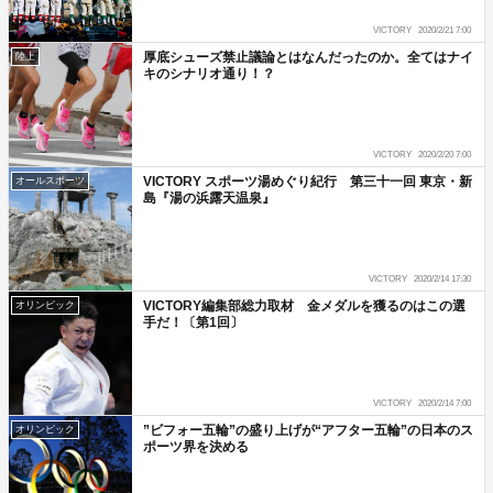
VICTORY
2020/2/21 7:00
厚底シューズ禁止議論とはなんだったのか。全てはナイ
陸上
キのシナリオ通り！？
VICTORY
2020/2/20 7:00
VICTORY スポーツ湯めぐり紀行 第三十一回 東京・新
オールスポーツ
島『湯の浜露天温泉』
VICTORY
2020/2/14 17:30
VICTORY編集部総力取材 金メダルを獲るのはこの選
オリンピック
手だ！〔第1回〕
VICTORY
2020/2/14 7:00
”ビフォー五輪”の盛り上げが“アフター五輪”の日本のス
オリンピック
ポーツ界を決める