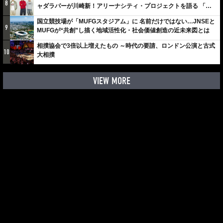
8
ャダラパーが川崎新！アリーナシティ・プロジェクトを語る 「楽
しみでしかないでしょ。川崎は、ずっと成長曲線だから」
国立競技場が「MUFGスタジアム」に 名前だけではない…JNSEと
9
MUFGが“共創”し描く地域活性化・社会価値創造の近未来図とは
相撲協会で3倍以上増えたもの ～時代の要請、ロンドン公演と古式
10
大相撲
VIEW MORE