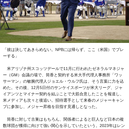
「彼は決してあきらめない。NPBには帰らず、ここ（米国）でプレ
ーする」
米アリゾナ州スコッツデールで11月に行われたゼネラルマネジャ
ー（GM）会議の場で、筒香と契約する米大手代理人事務所「ワッ
サーマン」の敏腕代理人ジョエル・ウルフ氏は、そう言葉に力を込
めた。その後、12月5日付のサンケイスポーツが米大リーグ、ジャ
イアンツとマイナー契約を結ぶことで大筋合意したことを報道し、
米メディアも次々と後追い。招待選手として来春のメジャーキャン
プに参加し、メジャー昇格を目指す見通しとなった。
筒香に対して古巣はもちろん、関係者によると巨人など日本の複
数球団が獲得に向けて強い関心を示していたという。2023年はレン