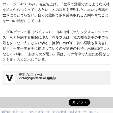
のチーム「Atta Boys」も立ち上げ、「世界で活躍できるような人材
を足元からつくっていきたい」との決意を表明した。思いは野球の
世界にとどまらない。自らの選択で夢を勝ち取れる人間を育むこと
を一つの理想にしている。
ダルビッシュ有（パドレス）、山本由伸（オリックス→ドジャー
ス）らと契約する敏腕代理人、ウルフ氏は「私の知る選手の中でも
最もタフな一人」と言い切る。挫折にめげず、苦い経験も前向きに
捉え、一歩一歩着実に前進していくのが筒香の矜持。米挑戦5年目と
なる2024年。「あきらめが悪い」男は、その背中で人生に必要なこ
とを多くの人に示している。
著者プロフィール
VictorySportsNews編集部
#野球
#メディア
#ベイスターズ
#プロ野球
#独立リーグ
#NPB