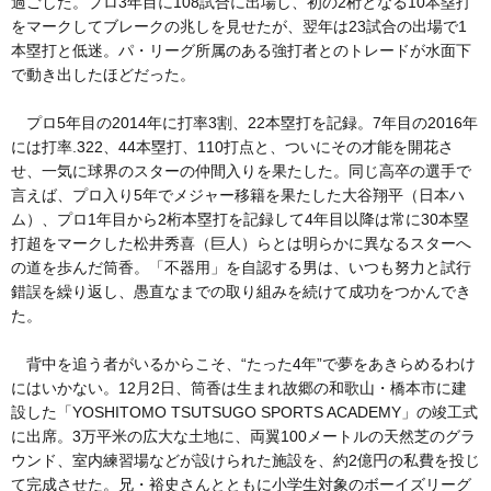
過ごした。プロ3年目に108試合に出場し、初の2桁となる10本塁打
をマークしてブレークの兆しを見せたが、翌年は23試合の出場で1
本塁打と低迷。パ・リーグ所属のある強打者とのトレードが水面下
で動き出したほどだった。
プロ5年目の2014年に打率3割、22本塁打を記録。7年目の2016年
には打率.322、44本塁打、110打点と、ついにその才能を開花さ
せ、一気に球界のスターの仲間入りを果たした。同じ高卒の選手で
言えば、プロ入り5年でメジャー移籍を果たした大谷翔平（日本ハ
ム）、プロ1年目から2桁本塁打を記録して4年目以降は常に30本塁
打超をマークした松井秀喜（巨人）らとは明らかに異なるスターへ
の道を歩んだ筒香。「不器用」を自認する男は、いつも努力と試行
錯誤を繰り返し、愚直なまでの取り組みを続けて成功をつかんでき
た。
背中を追う者がいるからこそ、“たった4年”で夢をあきらめるわけ
にはいかない。12月2日、筒香は生まれ故郷の和歌山・橋本市に建
設した「YOSHITOMO TSUTSUGO SPORTS ACADEMY」の竣工式
に出席。3万平米の広大な土地に、両翼100メートルの天然芝のグラ
ウンド、室内練習場などが設けられた施設を、約2億円の私費を投じ
て完成させた。兄・裕史さんとともに小学生対象のボーイズリーグ