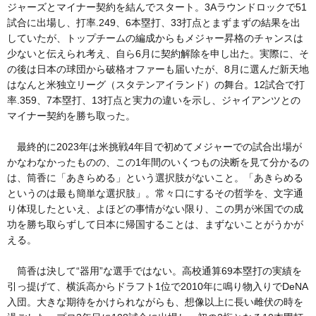
ジャーズとマイナー契約を結んでスタート。3Aラウンドロックで51
試合に出場し、打率.249、6本塁打、33打点とまずまずの結果を出
していたが、トップチームの編成からもメジャー昇格のチャンスは
少ないと伝えられ考え、自ら6月に契約解除を申し出た。実際に、そ
の後は日本の球団から破格オファーも届いたが、8月に選んだ新天地
はなんと米独立リーグ（スタテンアイランド）の舞台。12試合で打
率.359、7本塁打、13打点と実力の違いを示し、ジャイアンツとの
マイナー契約を勝ち取った。
最終的に2023年は米挑戦4年目で初めてメジャーでの試合出場が
かなわなかったものの、この1年間のいくつもの決断を見て分かるの
は、筒香に「あきらめる」という選択肢がないこと。「あきらめる
というのは最も簡単な選択肢」。常々口にするその哲学を、文字通
り体現したといえ、よほどの事情がない限り、この男が米国での成
功を勝ち取らずして日本に帰国することは、まずないことがうかが
える。
筒香は決して“器用”な選手ではない。高校通算69本塁打の実績を
引っ提げて、横浜高からドラフト1位で2010年に鳴り物入りでDeNA
入団。大きな期待をかけられながらも、想像以上に長い雌伏の時を