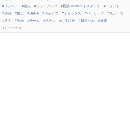
#メジャー
#巨人
#ジャイアンツ
#横浜DeNAベイスターズ
#ドラフト
#移籍
#横浜
#DeNA
#キャンプ
#オリックス
#パ・リーグ
#スポーツ
#選手
#契約
#チーム
#代理人
#山本由伸
#日本ハム
#優勝
#ドジャース