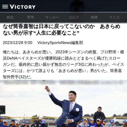
総合
野球
サッカー
ゴルフ
相撲
テニス
なぜ筒香嘉智は日本に戻ってこないのか あきらめ
ない男が示す“人生に必要なこと”
2023/12/28 9:00
VictorySportsNews編集部
俺たちは、あきらめが悪い。 2023年シーズンの終盤、プロ野球・横
浜DeNAベイスターズが優勝戦線に踏みとどまるべく掲げたスロー
ガンだ。最終的に思い届かず無念のリーグ3位に終わったが、ベイス
ターズには、かつて誰よりも「あきらめが悪い」男がいた。筒香嘉
智外野手(32)だ。
始球式の筒香 筒香、球界への提言を形に 自身が建設した野球施設の竣工（しゅんこう）式で始球式をする筒香嘉智＝２日、和歌山県橋本市©共同通信