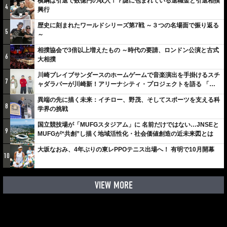
横綱は引退で数億円の収入！？謎に包まれている退職金と引退相撲
4
興行
歴史に刻まれたワールドシリーズ第7戦 ～３つの名場面で振り返る
5
～
相撲協会で3倍以上増えたもの ～時代の要請、ロンドン公演と古式
6
大相撲
川崎ブレイブサンダースのホームゲームで音楽演出を手掛けるスチ
7
ャダラパーが川崎新！アリーナシティ・プロジェクトを語る 「楽
しみでしかないでしょ。川崎は、ずっと成長曲線だから」
異端の先に描く未来：イチロー、野茂、そしてスポーツを支える科
8
学界の挑戦
国立競技場が「MUFGスタジアム」に 名前だけではない…JNSEと
9
MUFGが“共創”し描く地域活性化・社会価値創造の近未来図とは
大坂なおみ、4年ぶりの東レPPOテニス出場へ！ 有明で10月開幕
10
VIEW MORE