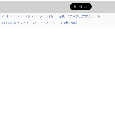
#トレーニング
#ランニング
#痛み
#怪我
#アマチュアアスリート
#お茶の水セルクリニック
#アスリート
#腰椎分離症