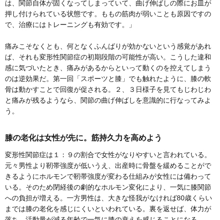
は、関節自体が固くなってしまっていて、曲げ伸ばしの際にお皿が
押し付けられている状態です。ももの筋肉が弱いことも原因ですの
で、治療にはトレーニングも有効です。」
痛みこそなくとも、何となくふんばりが効かないという感覚があれ
ば、それも変形性関節症の初期段階の可能性が高い。こうした違和
感に気づいたとき、痛みがあるからといって動くのを控えてしまう
のは逆効果だ。第一回「スポーツと膝」でも触れたように、膝の軟
骨は動かすことで回復が促される。２、３日様子を見てもじわじわ
と痛みが残るようなら、関節の曲げ伸ばしを意識的に行なってみよ
う。
膝の老化は女性が先に。筋持久力を高めよう
変形性関節症は１：９の割合で女性がなりやすいと言われている。
元々男性より靭帯強度が低いうえ、出産時に骨盤を緩めることがで
きるようにホルモンで靭帯強度が変わる仕組みが女性には備わって
いる。そのため閉経後の劇的なホルモン変化により、一気に膝関節
への負担が増える。一方男性は、大きな怪我がなければ80歳くらい
までは膝の老化を感じにくいといわれている。裏を返せば、体力が
落ち、活動量が減る年齢で一気に膝の衰えを感じることになる。