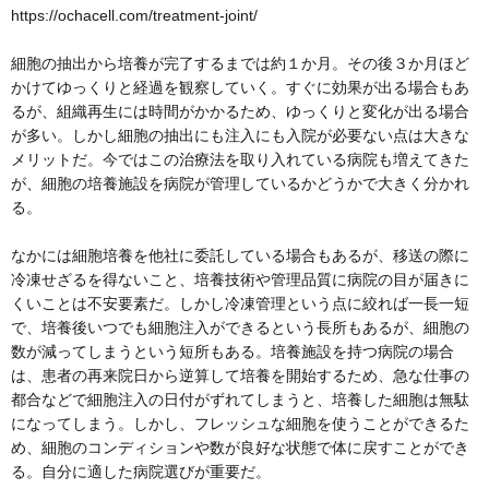
https://ochacell.com/treatment-joint/
細胞の抽出から培養が完了するまでは約１か月。その後３か月ほど
かけてゆっくりと経過を観察していく。すぐに効果が出る場合もあ
るが、組織再生には時間がかかるため、ゆっくりと変化が出る場合
が多い。しかし細胞の抽出にも注入にも入院が必要ない点は大きな
メリットだ。今ではこの治療法を取り入れている病院も増えてきた
が、細胞の培養施設を病院が管理しているかどうかで大きく分かれ
る。
なかには細胞培養を他社に委託している場合もあるが、移送の際に
冷凍せざるを得ないこと、培養技術や管理品質に病院の目が届きに
くいことは不安要素だ。しかし冷凍管理という点に絞れば一長一短
で、培養後いつでも細胞注入ができるという長所もあるが、細胞の
数が減ってしまうという短所もある。培養施設を持つ病院の場合
は、患者の再来院日から逆算して培養を開始するため、急な仕事の
都合などで細胞注入の日付がずれてしまうと、培養した細胞は無駄
になってしまう。しかし、フレッシュな細胞を使うことができるた
め、細胞のコンディションや数が良好な状態で体に戻すことができ
る。自分に適した病院選びが重要だ。