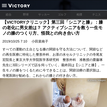
総合
野球
サッカー
ゴルフ
相撲
テニス
【VICTORYクリニック】第三回「シニアと膝」：膝
の老化に男女差は？ アクティブシニアを救う一生モ
ノの膝のつくり方、怪我との向き合い方
2019/10/25 7:10
小田菜南子
すべての運動の土台となる膝の関節を守る方法について、関節など
の再生医療に特化した整形外科、お茶の水セルクリニックの寺尾友
宏院長と東京大学大学院医学系研究科 整形外科 准教授の齋藤琢
先生に3回シリーズで話を伺っていく。最終回は【シニアと膝】。一
生モノの膝をつくるために今できることは。関節治療の選択肢は。
寺尾医師が勧める、これからの膝との付き合い方。
(C)Getty Images