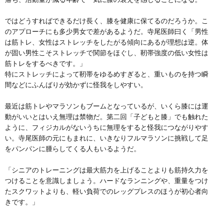
ではどうすればできるだけ長く、膝を健康に保てるのだろうか。こ
のアプローチにも多少男女で差があるようだ。寺尾医師曰く「男性
は筋トレ、女性はストレッチをしたがる傾向にあるが理想は逆。体
が固い男性こそストレッチで関節をほぐし、靭帯強度の低い女性は
筋トレをするべきです。」
特にストレッチによって靭帯をゆるめすぎると、重いものを持つ瞬
間などにふんばりが効かずに怪我をしやすい。
最近は筋トレやマラソンもブームとなっているが、いくら膝には運
動がいいとはいえ無理は禁物だ。第二回「子どもと膝」でも触れた
ように、フィジカルがないうちに無理をすると怪我につながりやす
い。寺尾医師の元にもまれに、いきなりフルマラソンに挑戦して足
をパンパンに腫らしてくる人もいるようだ。
「シニアのトレーニングは最大筋力を上げることよりも筋持久力を
つけることを意識しましょう。ハードなランニングや、重量をつけ
たスクワットよりも、軽い負荷でのレッグプレスのほうが初心者向
きです。」