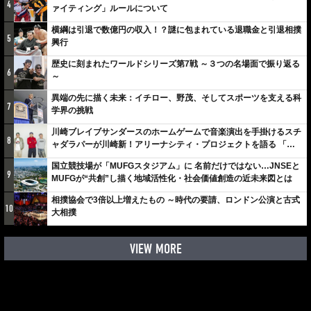
4
ァイティング」ルールについて
横綱は引退で数億円の収入！？謎に包まれている退職金と引退相撲
5
興行
歴史に刻まれたワールドシリーズ第7戦 ～３つの名場面で振り返る
6
～
異端の先に描く未来：イチロー、野茂、そしてスポーツを支える科
7
学界の挑戦
川崎ブレイブサンダースのホームゲームで音楽演出を手掛けるスチ
8
ャダラパーが川崎新！アリーナシティ・プロジェクトを語る 「楽
しみでしかないでしょ。川崎は、ずっと成長曲線だから」
国立競技場が「MUFGスタジアム」に 名前だけではない…JNSEと
9
MUFGが“共創”し描く地域活性化・社会価値創造の近未来図とは
相撲協会で3倍以上増えたもの ～時代の要請、ロンドン公演と古式
10
大相撲
VIEW MORE