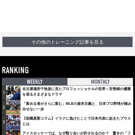
その他のトレーニング記事を見る
RANKING
WEEKLY
MONTHLY
名古屋場所千秋楽に見たプロフェッショナルの世界～安青錦の優勝
1
を巡るさまざまなドラマ
「富める者がさらに富む」MLBの資本主義と、日本プロ野球が踏み
2
出せない一歩
【前園真聖コラム】イラクに負けたことで日本代表に起きたプラス
3
とは
アイスホッケーでは、なぜ殴り合いが許されるのか？ 驚きの「フ