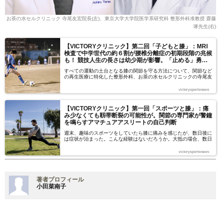
お茶の水セルクリニック 寺尾友宏院長(左)、東京大学大学院医学系研究科 整形外科准教授 齋藤
琢先生(右)
【VICTORYクリニック】第二回「子どもと膝」：MRI
検査で中学世代の約６割が腰椎分離症の初期段階の兆候
も！ 競技人生の長さは幼少期が影響。「止める」勇気
で子どもの体を守れ
すべての運動の土台となる膝の関節を守る方法について、関節など
の再生医療に特化した整形外科、お茶の水セルクリニックの寺尾友
宏院長と、東京大学大学院医学系研究科 整形外科 准教授の齋藤琢
先生に3回シリーズで話を伺っていく。第二回目は【子どもと
victorysportsnews
膝】。
【VICTORYクリニック】第一回「スポーツと膝」：痛
み少なくても靱帯断裂の可能性が。関節の専門家が警鐘
を鳴らすアマチュアアスリートの自己判断
週末、趣味のスポーツをしていたら膝に痛みを感じたが、数日後に
は症状が治まった。こんな経験はないだろうか。大抵の場合、数日
で引く痛みが重症化するケースはないが、稀に重症を負っているケ
ースもあるという。 すべての運動の土台となる膝の関節を守る方
victorysportsnews
法について、関節などの再生医療に特化した整形外科、お茶の水セ
ルクリニックの寺尾友宏院長と、東京大学大学院医学系研究科 整
形外科 准教授の齋藤琢先生に3回シリーズで話を伺っていく。
著者プロフィール
小田菜南子