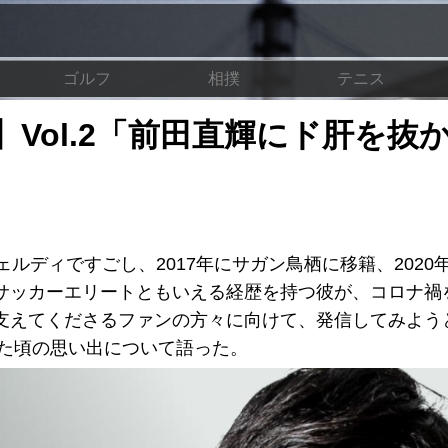
ゴルフ
相撲
テニス
Vol.2「前田直輝にド肝を抜
ルディですごし、2017年にサガン鳥栖に移籍、2020
サッカーエリートともいえる経歴を持つ彼が、コロナ禍
支えてくださるファンの方々に向けて、発信してみよう
めた頃の思い出について語った。