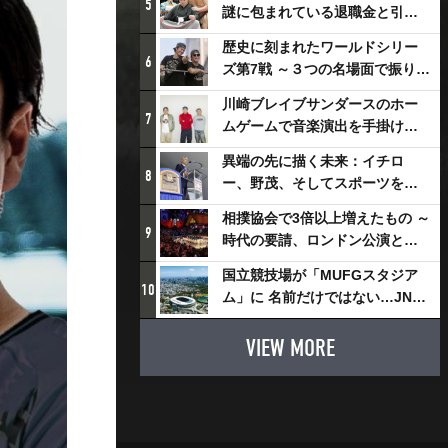
5
謎に包まれている退職金と引退
相撲興行
歴史に刻まれたワールドシリー
6
ズ第7戦 ～３つの名場面で振り返
る～
川崎ブレイブサンダースのホー
7
ムゲームで音楽演出を手掛ける
スチャダラパーが川崎新！アリ
異端の先に描く未来：イチロ
ーナシティ・プロジェクトを語
8
ー、野茂、そしてスポーツを支
る 「楽しみでしかないでしょ。
える科学界の挑戦
川崎は、ずっと成長曲線だか
相撲協会で3倍以上増えたもの ～
9
ら」
時代の要請、ロンドン公演と古
式大相撲
国立競技場が「MUFGスタジア
10
ム」に 名前だけではない…JNSE
とMUFGが“共創”し描く地域活
性化・社会価値創造の近未来図
VIEW MORE
とは