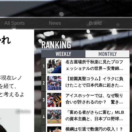
All Sports
News
Brand
かれ
RANKING
WEEKLY
MONTHLY
名古屋場所千秋楽に見たプロフ
1
ェッショナルの世界～安青錦の
優勝を巡るさまざまなドラマ
年現在レノ
【前園真聖コラム】イラクに負
2
けたことで日本代表に起きたプ
を経て、
ラスとは
と考えるよ
アイスホッケーでは、なぜ殴り
3
合いが許されるのか？ 驚きの
「ファイティング」ルールにつ
(C)PasYou
「富める者がさらに富む」MLB
いて
4
の資本主義と、日本プロ野球が
踏み出せない一歩
横綱は引退で数億円の収入！？