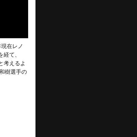
年現在レノ
を経て、
と考えるよ
在和樹選手の