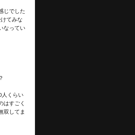
感じでした
受けてみな
いなってい
？
0人くらい
のはすごく
無双してま