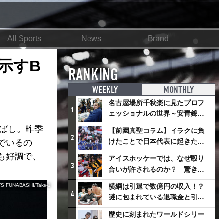
All Sports
News
Brand
示すB
RANKING
WEEKLY
MONTHLY
名古屋場所千秋楽に見たプロフ
1
ェッショナルの世界～安青錦の
優勝を巡るさまざまなドラマ
ばし。昨季
【前園真聖コラム】イラクに負
2
けたことで日本代表に起きたプ
でいるの
ラスとは
も好調で、
アイスホッケーでは、なぜ殴り
3
合いが許されるのか？ 驚きの
「ファイティング」ルールにつ
TS FUNABASHI/Take-1
横綱は引退で数億円の収入！？
いて
4
謎に包まれている退職金と引退
相撲興行
歴史に刻まれたワールドシリー