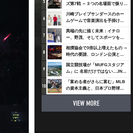
5
ズ第7戦 ～３つの名場面で振り返
る～
川崎ブレイブサンダースのホー
6
ムゲームで音楽演出を手掛ける
スチャダラパーが川崎新！アリ
異端の先に描く未来：イチロ
ーナシティ・プロジェクトを語
7
ー、野茂、そしてスポーツを支
る 「楽しみでしかないでしょ。
える科学界の挑戦
川崎は、ずっと成長曲線だか
相撲協会で3倍以上増えたもの ～
8
ら」
時代の要請、ロンドン公演と古
式大相撲
国立競技場が「MUFGスタジア
9
ム」に 名前だけではない…JNSE
とMUFGが“共創”し描く地域活
「富める者がさらに富む」MLB
性化・社会価値創造の近未来図
10
の資本主義と、日本プロ野球が
とは
踏み出せない一歩
VIEW MORE