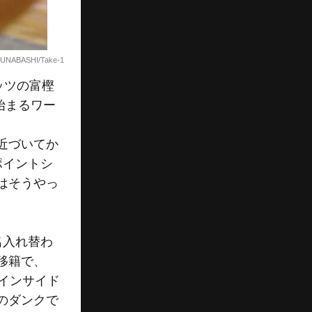
UNABASHI/Take-1
ッツの富樫
始まるワー
近づいてか
ポイントシ
はそうやっ
名入れ替わ
移籍で、
とインサイド
のダンクで