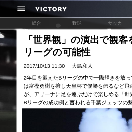
総合
野球
サッカー
「世界観」の演出で観客
リーグの可能性
2017/10/13 11:30
大島和人
2年目を迎えたBリーグの中で一際輝きを放
は富樫勇樹を擁し天皇杯で優勝を飾るなど飛
が、アリーナに足を運ぶだけで楽しめる「世
Bリーグの成功例と言われる千葉ジェッツの