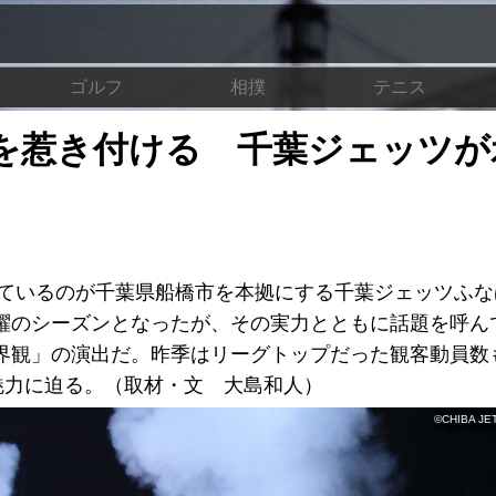
ゴルフ
相撲
テニス
を惹き付ける 千葉ジェッツが
っているのが千葉県船橋市を本拠にする千葉ジェッツふな
躍のシーズンとなったが、その実力とともに話題を呼ん
界観」の演出だ。昨季はリーグトップだった観客動員数
魅力に迫る。（取材・文 大島和人）
©CHIBA JE