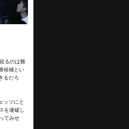
絞るのは難
勝候補とい
きるだろ
ェッツにと
スを連破し
ってみせ