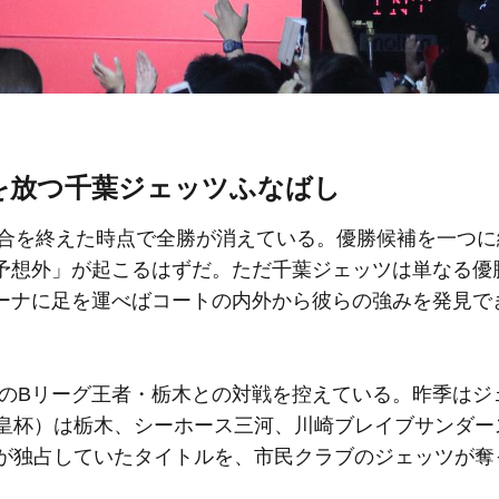
を放つ千葉ジェッツふなばし
試合を終えた時点で全勝が消えている。優勝候補を一つに
予想外」が起こるはずだ。ただ千葉ジェッツは単なる優
ーナに足を運べばコートの内外から彼らの強みを発見で
昨季のBリーグ王者・栃木との対戦を控えている。昨季はジ
天皇杯）は栃木、シーホース三河、川崎ブレイブサンダー
ムが独占していたタイトルを、市民クラブのジェッツが奪