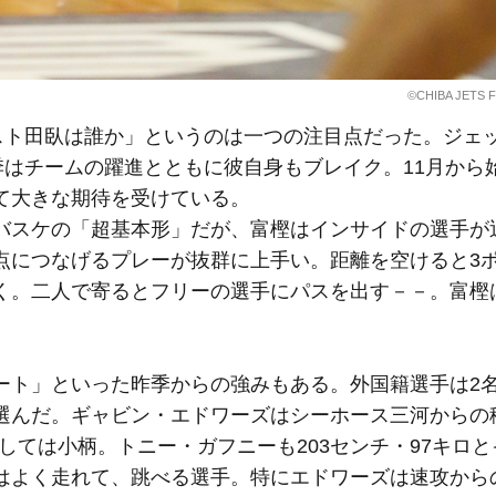
©CHIBA JETS F
スト田臥は誰か」というのは一つの注目点だった。ジェ
季はチームの躍進とともに彼自身もブレイク。11月から
て大きな期待を受けている。
バスケの「超基本形」だが、富樫はインサイドの選手が
点につなげるプレーが抜群に上手い。距離を空けると3
く。二人で寄るとフリーの選手にパスを出す－－。富樫
ート」といった昨季からの強みもある。外国籍選手は2
選んだ。ギャビン・エドワーズはシーホース三河からの
としては小柄。トニー・ガフニーも203センチ・97キロ
はよく走れて、跳べる選手。特にエドワーズは速攻から