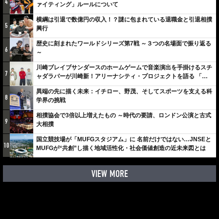
4
ァイティング」ルールについて
横綱は引退で数億円の収入！？謎に包まれている退職金と引退相撲
5
興行
歴史に刻まれたワールドシリーズ第7戦 ～３つの名場面で振り返る
6
～
川崎ブレイブサンダースのホームゲームで音楽演出を手掛けるスチ
7
ャダラパーが川崎新！アリーナシティ・プロジェクトを語る 「楽
しみでしかないでしょ。川崎は、ずっと成長曲線だから」
異端の先に描く未来：イチロー、野茂、そしてスポーツを支える科
8
学界の挑戦
相撲協会で3倍以上増えたもの ～時代の要請、ロンドン公演と古式
9
大相撲
国立競技場が「MUFGスタジアム」に 名前だけではない…JNSEと
10
MUFGが“共創”し描く地域活性化・社会価値創造の近未来図とは
VIEW MORE