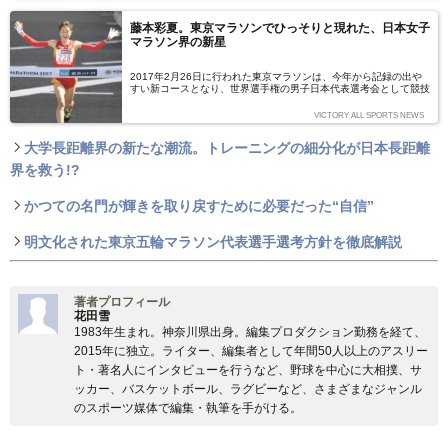
藤本彩夏。東京マラソンでひっそりと現れた、日本女子
マラソン界の新星
2017年2月26日に行われた東京マラソンは、今年から記録の出や
すい新コースとなり、世界選手権の男子日本代表選考会として競技
性の高い大会へ変わり、注目されていた。そんな中、女子マラソン
で10代日本最高記録を達成した新星、藤本彩香が注目されてい
VICTORY ALL SPORTS NEWS
る。一体彼女は何者なのだろうか。
大学長距離界の新たな潮流。トレーニングの細分化が日本長距離
界を救う!?
かつての名門が輝きを取り戻すために必要だった“自信”
明文化された東京五輪マラソン代表選手選考方針を徹底解説
著者プロフィール
花田雪
1983年生まれ。神奈川県出身。編集プロダクション勤務を経て、
2015年に独立。ライター、編集者として年間50人以上のアスリー
ト・著名人にインタビューを行うなど、野球を中心に大相撲、サ
ッカー、バスケットボール、ラグビーなど、さまざまなジャンル
のスポーツ媒体で編集・執筆を手がける。