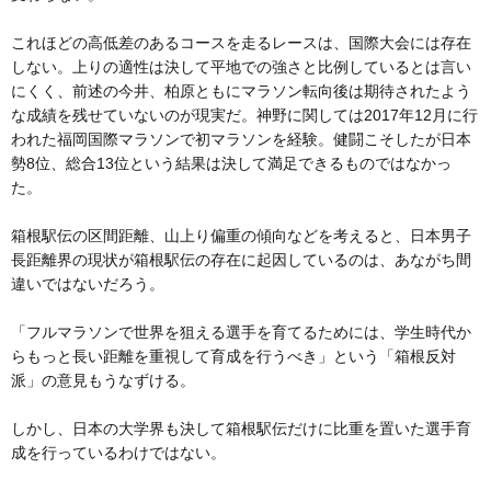
これほどの高低差のあるコースを走るレースは、国際大会には存在
しない。上りの適性は決して平地での強さと比例しているとは言い
にくく、前述の今井、柏原ともにマラソン転向後は期待されたよう
な成績を残せていないのが現実だ。神野に関しては2017年12月に行
われた福岡国際マラソンで初マラソンを経験。健闘こそしたが日本
勢8位、総合13位という結果は決して満足できるものではなかっ
た。
箱根駅伝の区間距離、山上り偏重の傾向などを考えると、日本男子
長距離界の現状が箱根駅伝の存在に起因しているのは、あながち間
違いではないだろう。
「フルマラソンで世界を狙える選手を育てるためには、学生時代か
らもっと長い距離を重視して育成を行うべき」という「箱根反対
派」の意見もうなずける。
しかし、日本の大学界も決して箱根駅伝だけに比重を置いた選手育
成を行っているわけではない。