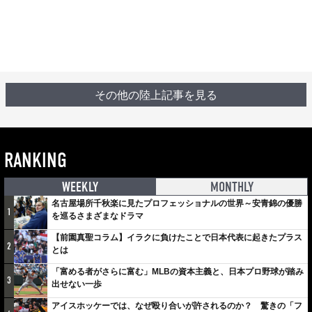
その他の陸上記事を見る
RANKING
WEEKLY
MONTHLY
名古屋場所千秋楽に見たプロフェッショナルの世界～安青錦の優勝
1
を巡るさまざまなドラマ
【前園真聖コラム】イラクに負けたことで日本代表に起きたプラス
2
とは
「富める者がさらに富む」MLBの資本主義と、日本プロ野球が踏み
3
出せない一歩
アイスホッケーでは、なぜ殴り合いが許されるのか？ 驚きの「フ