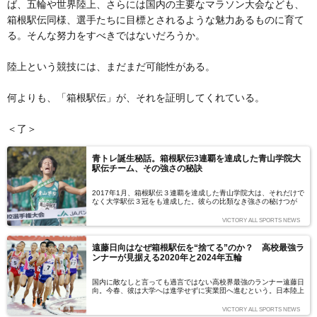
ば、五輪や世界陸上、さらには国内の主要なマラソン大会なども、
箱根駅伝同様、選手たちに目標とされるような魅力あるものに育て
る。そんな努力をすべきではないだろうか。
陸上という競技には、まだまだ可能性がある。
何よりも、「箱根駅伝」が、それを証明してくれている。
＜了＞
青トレ誕生秘話。箱根駅伝3連覇を達成した青山学院大
駅伝チーム、その強さの秘訣
2017年1月、箱根駅伝３連覇を達成した青山学院大は、それだけで
なく大学駅伝３冠をも達成した。彼らの比類なき強さの秘けつが
『青トレ』と呼ばれる独自のトレーニング方法だ。日本一結果が出
ているトレーニング方法として、にわかに注目を集める『青ト
VICTORY ALL SPORTS NEWS
レ』。無敵の強さを生み出した立役者たちが集い、その発祥秘話を
語った。
遠藤日向はなぜ箱根駅伝を“捨てる”のか？ 高校最強ラ
ンナーが見据える2020年と2024年五輪
国内に敵なしと言っても過言ではない高校界最強のランナー遠藤日
向。今春、彼は大学へは進学せずに実業団へ進むという。日本陸上
界の花形である箱根駅伝を蹴ってまで、実業団への道を選んだ理由
とは——
VICTORY ALL SPORTS NEWS