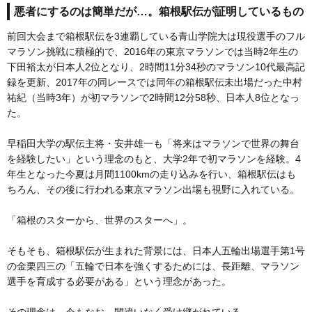
悪者にするのは簡単だが…。箱根駅伝が証明しているもの
前回大会まで箱根駅伝を3連覇している青山学院大は現役選手のフル
マラソン挑戦に積極的で、2016年の東京マラソンでは当時2年生の
下田裕太が日本人2位となり、2時間11分34秒のマラソン10代最高記
録を更新、2017年の同レースでは同年の箱根駅伝未出場だった中村
祐紀（当時3年）が初マラソンで2時間12分58秒、日本人8位となっ
た。
早稲田大学の駅伝主将・安井雄一も「将来はマラソンで世界の舞台
を経験したい」という理念のもと、大学2年で初マラソンを経験。4
年生となった今夏は月間1100kmの走り込みを行い、箱根駅伝はも
ちろん、その後に行われる東京マラソン出場も視野に入れている。
「箱根のスターから、世界のスターへ」。
そもそも、箱根駅伝が生まれた背景には、日本人五輪出場選手第1号
の金栗四三の「五輪で日本を強くするためには、長距離、マラソン
選手を育成する必要がある」という理念があった。
その理念は、今もなお、間違いなく受け継がれている。