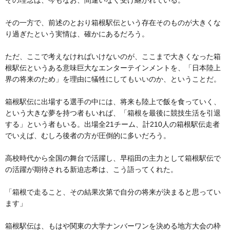
その一方で、前述のとおり箱根駅伝という存在そのものが大きくな
り過ぎたという実情は、確かにあるだろう。
ただ、ここで考えなければいけないのが、ここまで大きくなった箱
根駅伝というある意味巨大なエンターテインメントを、「日本陸上
界の将来のため」を理由に犠牲にしてもいいのか、ということだ。
箱根駅伝に出場する選手の中には、将来も陸上で飯を食っていく、
という大きな夢を持つ者もいれば、「箱根を最後に競技生活を引退
する」という者もいる。出場全21チーム、計210人の箱根駅伝走者
でいえば、むしろ後者の方が圧倒的に多いだろう。
高校時代から全国の舞台で活躍し、早稲田の主力として箱根駅伝で
の活躍が期待される新迫志希は、こう語ってくれた。
「箱根で走ること、その結果次第で自分の将来が決まると思ってい
ます」
箱根駅伝は、もはや関東の大学ナンバーワンを決める地方大会の枠