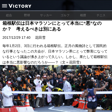
総合
野球
サッカー
ゴルフ
相撲
テニス
箱根駅伝は日本マラソンにとって本当に“悪”なの
か？ 考えるべきは別にある
2017/12/29 17:40
花田雪
毎年1月2日、3日に行われる箱根駅伝。正月の風物詩として国民的
な行事となったこの大会が、日本マラソン界にとって弊害になって
いるという議論が沸き上がって久しい。しかし、果たして箱根駅伝
は本当に悪影響なのだろうか――？（文＝花田雪）
(C)Getty Images