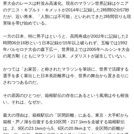
界大会のレースは軒並み高速化。現在のマラソン世界記録はケニア
のデニス・キプルト・キメットが2014年に記録した2時間02分57秒
だが、近い将来、「人類には不可能」といわれてきた2時間切りも現
実味を帯び始めている。
一方の日本、特に男子はというと、高岡寿成が2002年に記録した2
時間06分16秒という日本記録が15年以上破られず、五輪では1992
年バルセロナ大会の森下広一、世界陸上では2005年ヘルシンキ大会
の尾方剛（ともにマラソン）以来、メダリストが誕生していない。
かつては「お家芸」と称されたマラソンを筆頭に、世界で活躍する
選手を多く輩出した日本長距離界は今、世界の舞台から置き去りに
されつつあるのだ。
その原因のひとつが、箱根駅伝の存在にあるという風潮は今も根強
い。それは、なぜか。
最大の理由は、箱根駅伝の「区間距離」にある。東京・大手町から
箱根・芦ノ湖を往復する全10区間・217.1kmを走破する箱根駅伝
は、2、9区の23.1kmから5、6区の20.8kmまで、全区間の距離が