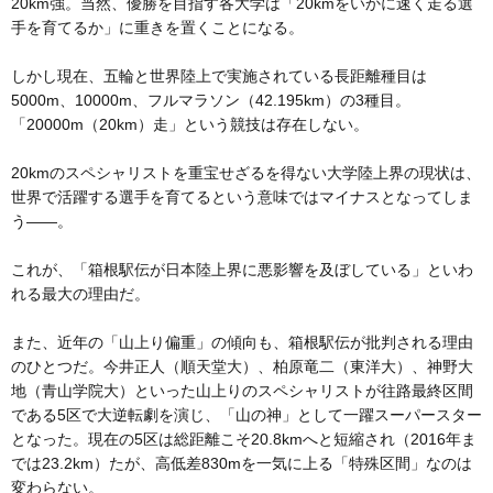
20km強。当然、優勝を目指す各大学は「20kmをいかに速く走る選
手を育てるか」に重きを置くことになる。
しかし現在、五輪と世界陸上で実施されている長距離種目は
5000m、10000m、フルマラソン（42.195km）の3種目。
「20000m（20km）走」という競技は存在しない。
20kmのスペシャリストを重宝せざるを得ない大学陸上界の現状は、
世界で活躍する選手を育てるという意味ではマイナスとなってしま
う――。
これが、「箱根駅伝が日本陸上界に悪影響を及ぼしている」といわ
れる最大の理由だ。
また、近年の「山上り偏重」の傾向も、箱根駅伝が批判される理由
のひとつだ。今井正人（順天堂大）、柏原竜二（東洋大）、神野大
地（青山学院大）といった山上りのスペシャリストが往路最終区間
である5区で大逆転劇を演じ、「山の神」として一躍スーパースター
となった。現在の5区は総距離こそ20.8kmへと短縮され（2016年ま
では23.2km）たが、高低差830mを一気に上る「特殊区間」なのは
変わらない。