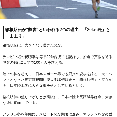
箱根駅伝が“弊害”といわれる2つの理由 「20km走」と
「山上り」
箱根駅伝は、大きくなり過ぎたのか。
テレビ中継の視聴率は毎年20%台後半を記録し、沿道で声援を送る
観客の数は2日間で100万人を超える。
陸上の枠を超えて、日本スポーツ界でも屈指の規模を誇る一大イベ
ントとなった東京箱根間往復大学駅伝競走＝「箱根駅伝」の存在が
今、日本陸上界に大きな影を落としているという。
箱根駅伝の盛り上がりとは裏腹に、日本の陸上長距離界は今、大き
な壁に直面している。
アフリカ勢を筆頭に、スピード化が顕著に進み、マラソンを含め世