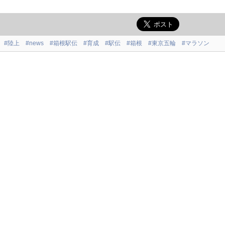
#陸上
#news
#箱根駅伝
#育成
#駅伝
#箱根
#東京五輪
#マラソン