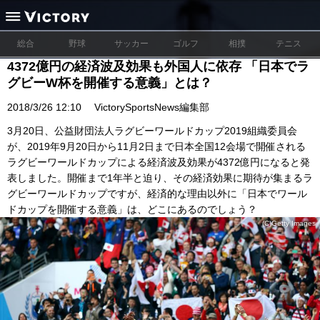
総合
野球
サッカー
ゴルフ
相撲
テニス
4372億円の経済波及効果も外国人に依存 「日本でラ
グビーW杯を開催する意義」とは？
2018/3/26 12:10
VictorySportsNews編集部
3月20日、公益財団法人ラグビーワールドカップ2019組織委員会
が、2019年9月20日から11月2日まで日本全国12会場で開催される
ラグビーワールドカップによる経済波及効果が4372億円になると発
表しました。開催まで1年半と迫り、その経済効果に期待が集まるラ
グビーワールドカップですが、経済的な理由以外に「日本でワール
ドカップを開催する意義」は、どこにあるのでしょう？
(C)Getty Images