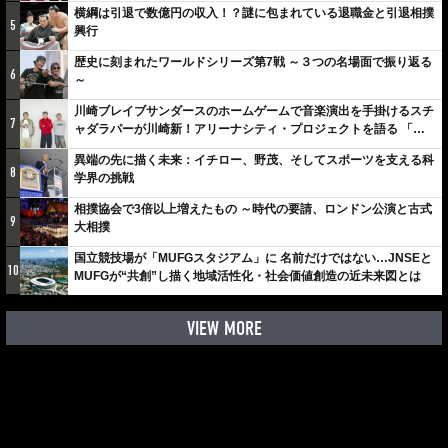
横綱は引退で数億円の収入！？謎に包まれている退職金と引退相撲
5
興行
歴史に刻まれたワールドシリーズ第7戦 ～３つの名場面で振り返る
6
～
川崎ブレイブサンダースのホームゲームで音楽演出を手掛けるスチ
7
ャダラパーが川崎新！アリーナシティ・プロジェクトを語る 「楽
しみでしかないでしょ。川崎は、ずっと成長曲線だから」
異端の先に描く未来：イチロー、野茂、そしてスポーツを支える科
8
学界の挑戦
相撲協会で3倍以上増えたもの ～時代の要請、ロンドン公演と古式
9
大相撲
国立競技場が「MUFGスタジアム」に 名前だけではない…JNSEと
10
MUFGが“共創”し描く地域活性化・社会価値創造の近未来図とは
VIEW MORE