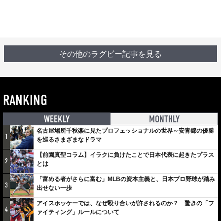
その他のラグビー記事を見る
RANKING
WEEKLY
MONTHLY
名古屋場所千秋楽に見たプロフェッショナルの世界～安青錦の優勝
1
を巡るさまざまなドラマ
【前園真聖コラム】イラクに負けたことで日本代表に起きたプラス
2
とは
「富める者がさらに富む」MLBの資本主義と、日本プロ野球が踏み
3
出せない一歩
アイスホッケーでは、なぜ殴り合いが許されるのか？ 驚きの「フ
4
ァイティング」ルールについて