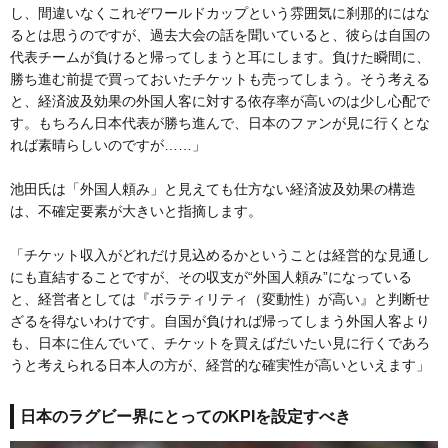
し、間違いなくこれぞワールドカップという雰囲気に刹那的にはな
るとは思うのですが、過去大会の話を聞いていると、彼らは自国の
代表チームが負けると帰ってしまうと耳にします。負けた瞬間に、
勝ち進む前提で買っておいたチケットも売ってしまう。そう考える
と、経済波及効果の外国人客に対する依存率が高いのは少し心配で
す。もちろん日本代表が勝ち進んで、日本のファンが見に行くとな
れば素晴らしいのですが……」
池田氏は「外国人頼み」と見えても仕方ない経済波及効果の構造
は、不確定要素が大きいと指摘します。
「チケット収入がどれだけ見込めるかということは経営的な見通し
にも直結することですが、その収支が“外国人頼み”になっている
と、経営者としては『ボラティリティ（変動性）が高い』と判断せ
ざるを得ないわけです。自国が負ければ帰ってしまう外国人客より
も、日本に住んでいて、チケットを買えばだいたい見に行くであろ
うと考えられる日本人の方が、経営的な確実性が高いといえます」
日本のラグビー界にとってのKPIを設定すべき