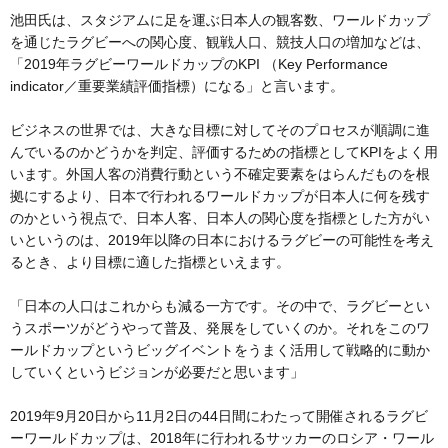
池田氏は、スタジアムに足を運ぶ日本人の観客数、ワールドカップ
を通じたラグビーへの関心度、観戦人口、競技人口の増加などは、
「2019年ラグビーワールドカップのKPI （Key Performance
indicator／重要業績評価指標）になる」と言います。
ビジネスの世界では、大きな目標に対してそのプロセスが順調に進
んでいるのかどうかを判定、評価するための指標としてKPIをよく用
います。外国人客の消費行動という不確定要素をはらんだものを根
拠にするより、日本で行われるワールドカップが日本人に何を残す
のかという視点で、日本人客、日本人の関心度を指標とした方がい
いというのは、2019年以降の日本におけるラグビーの可能性を考え
るとき、より目標に適した指標といえます。
「日本の人口はこれからも減る一方です。その中で、ラグビーとい
うスポーツがどうやって普及、発展をしていくのか。それをこのワ
ールドカップというビッグイベントをうまく活用して戦略的に動か
していくというビジョンが必要だと思います」
2019年9月20日から11月2日の44日間にわたって開催されるラグビ
ーワールドカップは、2018年に行われるサッカーのロシア・ワール