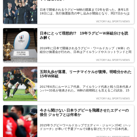
日本で開催されるラグビーW杯の開幕まで2年を切った。来年1月
19日には、先行抽選販売の申し込みが開始となり、同27日からは
一般抽選販売の申し込みが開始される。ビッグゲームは、文字通り
のプラチナチケットとなる世界有数のスポーツイベント。ここで
VICTORY ALL SPORTS NEWS
は、注目のゲームをおさらいする。（文＝斉藤健仁）
日本にとって理想的!? 19年ラグビーＷ杯組分けを読
み解く
2019年に日本で開催されるラグビー・ワールドカップ（Ｗ杯）の
組分け抽選会が行われ、日本はアイルランドやスコットランドと同
居するプールＡに組み込まれた。ニュージーランドやイングラン
ド、南アフリカといった優勝経験国との対戦が避けられた今回の抽
VICTORY ALL SPORTS NEWS
選結果をどう見るか。また決勝トーナメントに進出する８チームも
予想した。
五郎丸歩が落選、リーチマイケルが復帰。明暗分かれた
15年W杯組
2017年6月にルーマニア代表、アイルランド代表と戦う日本代表メ
ンバー33名が発表された。W杯の前哨戦とも言えるこの試合、15
年Ｗ杯でキャプテンを務めたリーチマイケルが復帰を果たした一方
で、五郎丸歩の名前はなかった。短期決戦に向けて「いい選手を選
VICTORY ALL SPORTS NEWS
ぶことができた」と自信をのぞかせたジェイミー・ジョセフHCだ
が、その選考基準とチームづくりを読み解いていこう。
今さら聞けない 日本ラグビーを飛躍させたエディーの
後任 ジョセフとは何者か
2015年ラグビーワールドカップでエディー・ジョーンズHC（ヘッ
ドコーチ）が率いて予選プールで3勝を挙げたラグビー日本代表。
そのジョーンズ氏の後を継ぎ、2019年の自国開催となるワールド
カップで、「ブレイブブロッサムズ（勇敢な桜の戦士たち）」の指