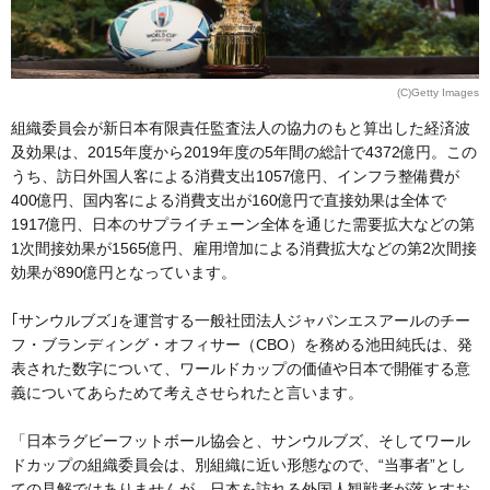
(C)Getty Images
組織委員会が新日本有限責任監査法人の協力のもと算出した経済波
及効果は、2015年度から2019年度の5年間の総計で4372億円。この
うち、訪日外国人客による消費支出1057億円、インフラ整備費が
400億円、国内客による消費支出が160億円で直接効果は全体で
1917億円、日本のサプライチェーン全体を通じた需要拡大などの第
1次間接効果が1565億円、雇用増加による消費拡大などの第2次間接
効果が890億円となっています。
｢サンウルブズ｣を運営する一般社団法人ジャパンエスアールのチー
フ・ブランディング・オフィサー（CBO）を務める池田純氏は、発
表された数字について、ワールドカップの価値や日本で開催する意
義についてあらためて考えさせられたと言います。
「日本ラグビーフットボール協会と、サンウルブズ、そしてワール
ドカップの組織委員会は、別組織に近い形態なので、“当事者”とし
ての見解ではありませんが、日本を訪れる外国人観戦者が落とすお