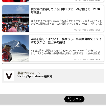
VICTORY ALL SPORTS NEWS
揮を執るのが「JJ」ことジェイミー・ジョセフHCだ。選手時代、
「オールブラックス」ことニュージーランド代表だけでなく日本代
表でもワールドカップに出場、さらにコーチとしても2015年にハ
秩父宮に依存している日本ラグビー界が抱える「2020
イランダーズ（ニュージーランド）をスーパーラグビー優勝に導い
年問題」
た指揮官に迫る。
日本ラグビーの聖地である「秩父宮ラグビー場」。日本におけるラ
グビーの歴史の多くは、この場所でつくられていった。４日に１度
以上の割合で試合が開催されている聖地が、抱えている、ある問題
に切り込む。
VICTORY ALL SPORTS NEWS
W杯を盛り上げたい！ 脱サラし、各国最高峰でトライ
するラグビー登山家の挑戦
2年後に日本で開催されるラグビーのワールドカップ（W杯）。し
かし、7月から8月に組織委員会が行った調査では、大会の認知度
は51%にとどまった。こうした現状を打開しようと、脱サラし、
「ラグビー登山家」として活動する人物がいる。どのような人物
VICTORY ALL SPORTS NEWS
で、どのような活動をしているのか。（文＝向風見也）
著者プロフィール
VictorySportsNews編集部