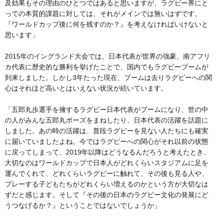
及効果もその理由のひとつではあると思いますが、ラグビー界にと
っての本質的課題に対しては、それがメインでは無いはずです。
『ワールドカップ後に何を残すのか？』を考えなければいけないと
思います」
2015年のイングランド大会では、日本代表が世界の強豪、南アフリ
カ代表に歴史的な勝利を挙げたことで、国内でもラグビーブームが
到来しました。しかし3年たった現在、ブームは去りラグビーへの関
心はそれほど高いとはいえない状況が続いています。
「五郎丸歩選手を擁するラグビー日本代表がブームになり、世の中
の人がみんな五郎丸ポーズをまねしたり、日本代表の活躍を話題に
しました。あの時の活躍は、普段ラグビーを見ない人たちにも確実
に届いていましたよね。今ではラグビーへの関心がそれ以前の状態
に戻ってしまって、2019年以降はどうなるんだろうと考えたとき、
大切なのはワールドカップで日本人がどれくらいスタジアムに足を
運んでくれて、どれくらいラグビーに触れて、その後も見る人や、
プレーする子どもたちがどれくらい増えるのかという方が大切なは
ずだと感じます。そして『その後の日本のラグビー文化の発展にど
うつなげるか？』ということではないでしょうか」